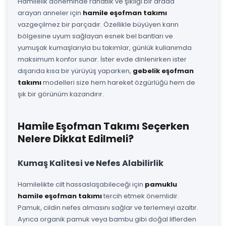
Hamilelik döneminde rahatlık ve şıklığı bir arada
arayan anneler için
hamile eşofman takımı
vazgeçilmez bir parçadır. Özellikle büyüyen karın
bölgesine uyum sağlayan esnek bel bantları ve
yumuşak kumaşlarıyla bu takımlar, günlük kullanımda
maksimum konfor sunar. İster evde dinlenirken ister
dışarıda kısa bir yürüyüş yaparken,
gebelik eşofman
takımı
modelleri size hem hareket özgürlüğü hem de
şık bir görünüm kazandırır.
Hamile Eşofman Takımı Seçerken
Nelere Dikkat Edilmeli?
Kumaş Kalitesi ve Nefes Alabilirlik
Hamilelikte cilt hassaslaşabileceği için
pamuklu
hamile eşofman takımı
tercih etmek önemlidir.
Pamuk, cildin nefes almasını sağlar ve terlemeyi azaltır.
Ayrıca organik pamuk veya bambu gibi doğal liflerden