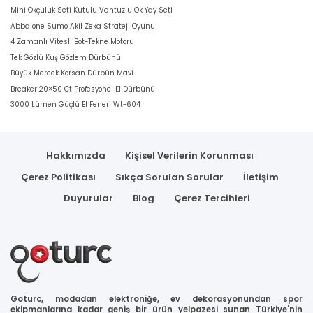
Mini Okçuluk Seti Kutulu Vantuzlu Ok Yay Seti
Abbalone Sumo Akil Zeka Strateji Oyunu
4 Zamanlı Vitesli Bot-Tekne Motoru
Tek Gözlü Kuş Gözlem Dürbünü
Büyük Mercek Korsan Dürbün Mavi
Breaker 20×50 Ct Profesyonel El Dürbünü
3000 Lümen Güçlü El Feneri Wt-604
Hakkımızda
Kişisel Verilerin Korunması
Çerez Politikası
Sıkça Sorulan Sorular
İletişim
Duyurular
Blog
Çerez Tercihleri
Goturc, modadan elektroniğe, ev dekorasyonundan spor
ekipmanlarına kadar geniş bir ürün yelpazesi sunan Türkiye'nin