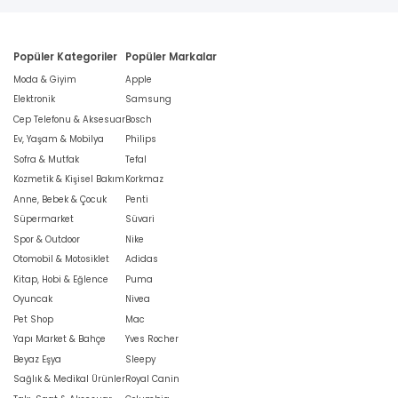
Popüler Kategoriler
Popüler Markalar
Moda & Giyim
Apple
Elektronik
Samsung
Cep Telefonu & Aksesuar
Bosch
Ev, Yaşam & Mobilya
Philips
Sofra & Mutfak
Tefal
Kozmetik & Kişisel Bakım
Korkmaz
Anne, Bebek & Çocuk
Penti
Süpermarket
Süvari
Spor & Outdoor
Nike
Otomobil & Motosiklet
Adidas
Kitap, Hobi & Eğlence
Puma
Oyuncak
Nivea
Pet Shop
Mac
Yapı Market & Bahçe
Yves Rocher
Beyaz Eşya
Sleepy
Sağlık & Medikal Ürünler
Royal Canin