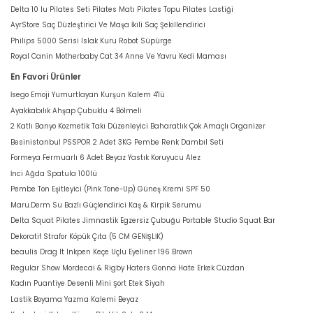
Delta 10 lu Pilates Seti Pilates Matı Pilates Topu Pilates Lastiği
AyrStore Saç Düzleştirici Ve Maşa İkili Saç Şekillendirici
Philips 5000 Serisi Islak Kuru Robot Süpürge
Royal Canin Motherbaby Cat 34 Anne Ve Yavru Kedi Maması
En Favori Ürünler
İsego Emoji Yumurtlayan Kurşun Kalem 4'lü
Ayakkabılık Ahşap Çubuklu 4 Bölmeli
2 Katlı Banyo Kozmetik Takı Düzenleyici Baharatlık Çok Amaçlı Organizer
Besinistanbul PSSPOR 2 Adet 3KG Pembe Renk Dambıl Seti
Formeya Fermuarlı 6 Adet Beyaz Yastık Koruyucu Alez
İnci Ağda Spatula 100lü
Pembe Ton Eşitleyici (Pink Tone-Up) Güneş Kremi SPF 50
Maru.Derm Su Bazlı Güçlendirici Kaş & Kirpik Serumu
Delta Squat Pilates Jimnastik Egzersiz Çubuğu Portable Studio Squat Bar
Dekoratif Strafor Köpük Çıta (5 CM GENİŞLİK)
beaulis Drag It Inkpen Keçe Uçlu Eyeliner 196 Brown
Regular Show Mordecai & Rigby Haters Gonna Hate Erkek Cüzdan
Kadın Puantiye Desenli Mini Şort Etek Siyah
Lastik Boyama Yazma Kalemi Beyaz