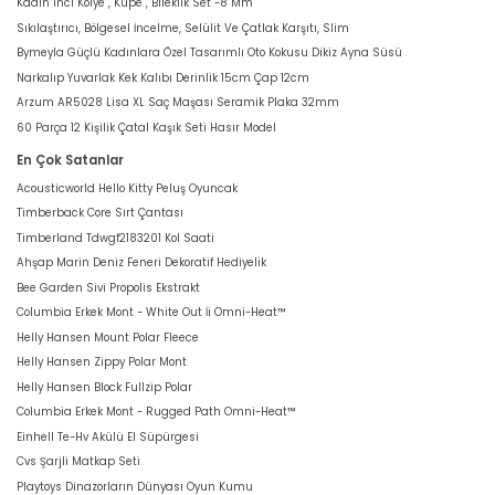
Kadın Inci Kolye , Küpe , Bileklik Set -8 Mm
Sıkılaştırıcı, Bölgesel İncelme, Selülit Ve Çatlak Karşıtı, Slim
Bymeyla Güçlü Kadınlara Özel Tasarımlı Oto Kokusu Dikiz Ayna Süsü
Narkalıp Yuvarlak Kek Kalıbı Derinlik 15cm Çap 12cm
Arzum AR5028 Lisa XL Saç Maşası Seramik Plaka 32mm
60 Parça 12 Kişilik Çatal Kaşık Seti Hasır Model
En Çok Satanlar
Acousticworld Hello Kitty Peluş Oyuncak
Timberback Core Sırt Çantası
Timberland Tdwgf2183201 Kol Saati
Ahşap Marin Deniz Feneri Dekoratif Hediyelik
Bee Garden Sivi Propolis Ekstrakt
Columbia Erkek Mont - White Out İi Omni-Heat™
Helly Hansen Mount Polar Fleece
Helly Hansen Zippy Polar Mont
Helly Hansen Block Fullzip Polar
Columbia Erkek Mont - Rugged Path Omni-Heat™
Einhell Te-Hv Akülü El Süpürgesi
Cvs Şarjli Matkap Seti
Playtoys Dinazorların Dünyası Oyun Kumu