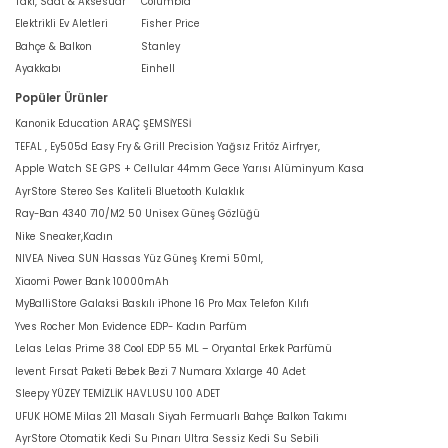
Takı, Saat & Aksesuar
Columbia
Elektrikli Ev Aletleri
Fisher Price
Bahçe & Balkon
Stanley
Ayakkabı
Einhell
Popüler Ürünler
Kanonik Education ARAÇ ŞEMSİYESİ
TEFAL , Ey505d Easy Fry & Grill Precision Yağsız Fritöz Airfryer,
Apple Watch SE GPS + Cellular 44mm Gece Yarısı Alüminyum Kasa
AyrStore Stereo Ses Kaliteli Bluetooth Kulaklık
Ray-Ban 4340 710/M2 50 Unisex Güneş Gözlüğü
Nike Sneaker,Kadın
NIVEA Nivea SUN Hassas Yüz Güneş Kremi 50ml,
Xiaomi Power Bank 10000mAh
MyBalliStore Galaksi Baskılı iPhone 16 Pro Max Telefon Kılıfı
Yves Rocher Mon Evidence EDP- Kadın Parfüm
Lelas Lelas Prime 38 Cool EDP 55 ML – Oryantal Erkek Parfümü
levent Fırsat Paketi Bebek Bezi 7 Numara Xxlarge 40 Adet
Sleepy YÜZEY TEMİZLİK HAVLUSU 100 ADET
UFUK HOME Milas 211 Masalı Siyah Fermuarlı Bahçe Balkon Takımı
AyrStore Otomatik Kedi Su Pınarı Ultra Sessiz Kedi Su Sebili