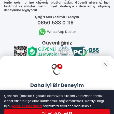
önde gelen online alışveriş platformudur. Güvenli alışveriş, hızlı
teslimat ve müşteri memnuniyeti ilkeleriyle sizlere en iyi alışveriş
deneyimini sağlıyoruz.
Çağrı Merkezimizi Arayın
0850 533 0 118
WhatsApp Destek
Güvenliğiniz
Sosyal Medya
Daha İyi Bir Deneyim
Mobil Uygulamalarımız
Goturc mobil uygulamasıyla daha hızlı ve kolay alışveriş
Çerezler (cookie), goturc.com web sitesini ve hizmetlerimizi
yapın
daha etkin bir şekilde sunmamızı sağlamaktadır. Detaylı bilgi
için
Çerezler Politikası
sayfamızı ziyaret edebilirsiniz.
Tümünü Kabul Et