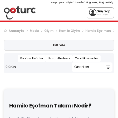
Kampanyalar
Müşteri Hizmetleri
Mağaza Aç
Mağaza Girişi
Giriş Yap
veya üye ol
Anasayfa
Moda
Giyim
Hamile Giyim
Hamile Eşofman
Filtrele
Popüler Ürünler
Kargo Bedava
Yeni Eklenenler
0
ürün
Hamile Eşofman Takımı Nedir?