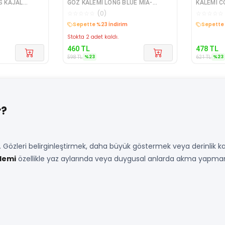
GÖZ KALEMİ LONG BLUE MIA-
KALEMİ COLOUR EYES KAJAL
PENCIL DEEP FOREST GREEN MI
MO025 656272590017
☆
☆
☆
☆
☆
(
0
)
☆
☆
☆
☆
☆
Sepette %23 İndirim
Sepette 
Stokta 2 adet kaldı.
460
TL
478
TL
%
23
%
23
598
TL
621
TL
r?
 Gözleri belirginleştirmek, daha büyük göstermek veya derinlik kat
lemi
özellikle yaz aylarında veya duygusal anlarda akma yapmama