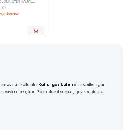
PENCIL SILVER BLUE MIA-MK00
(
0
)
%23 İndirim
mak için kullanılır.
Kalıcı göz kalemi
modelleri, gün
sıyla öne çıkar. Göz kalemi seçimi, göz renginize,