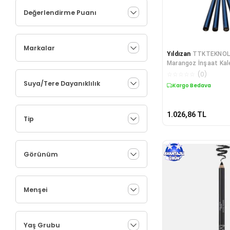
Değerlendirme Puanı
Markalar
Yıldızan
TTKTEKNOLO
Marangoz İnşaat Kal
KRK 395519
☆
☆
☆
☆
☆
(
0
)
Suya/Tere Dayanıklılık
Kargo Bedava
1.026,86
TL
Tip
Görünüm
Menşei
Yaş Grubu