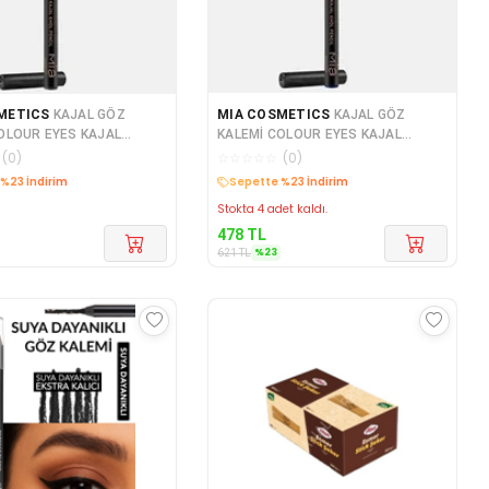
METICS
KAJAL GÖZ
MIA COSMETICS
KAJAL GÖZ
KALEMİ COLOUR EYES KAJAL
PENCIL GREY INTENSE MIA-MK0
PENCIL DEEP BLUE ROYAL MIA-
(
0
)
☆
☆
☆
☆
☆
(
0
)
%23 İndirim
Sepette %23 İndirim
Stokta 4 adet kaldı.
478
TL
%
23
621
TL