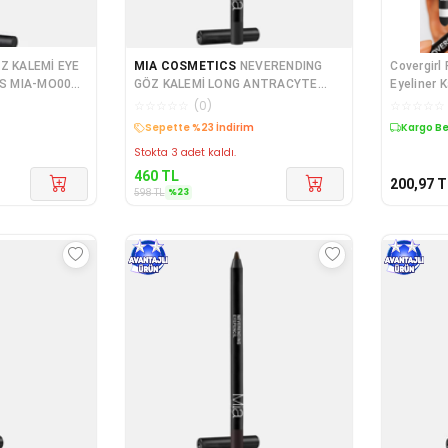
 KALEMİ EYE
MIA COSMETICS
NEVERENDING
Covergirl
GÖZ KALEMİ LONG ANTRACYTE
Eyeliner 
MIA-MO024 656272587468
Dayanıklı
☆
☆
☆
☆
☆
(
0
)
☆
☆
☆
☆
☆
Sepette %23 İndirim
Kargo B
Stokta 3 adet kaldı.
460
TL
200,97
T
%
23
598
TL