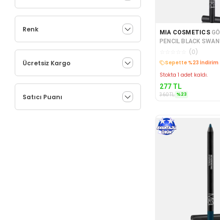
Renk
MIA COSMETICS
GÖZ
PENCIL BLACK SWANS MIA-MO008
8068056935068
☆
☆
☆
☆
☆
(
0
)
Ücretsiz Kargo
Sepette %23 İndirim
Stokta 1 adet kaldı.
277
TL
%
23
360
TL
Satıcı Puanı