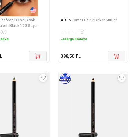
 Perfect Blend Siyah
Altun
Esmer Stick Seker 500 gr
Kalem Black 100 Suya
 Göz Kalemi
(
0
)
☆
☆
☆
☆
☆
(
0
)
edava
Kargo Bedava
L
388,50
TL