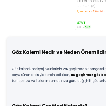
KALEMİ COLOUR EYES KAJAL
☆
☆
☆
☆
☆
(
0
)
Sepette %23 İndirim
478
TL
%
23
621
TL
Göz Kalemi Nedir ve Neden Önemlidi
Göz kalemi, makyaj rutinlerinin vazgeçilmez bir parçasıdır.
boyu süren etkisiyle tercih edilirken,
su geçirmez göz ka
ten tipinize ve kullanım amacınıza göre değişiklik gösterir.
Göz Kalemi Çeşitleri Nelerdir?