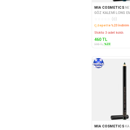
MIA COSMETICS
NE
GÖZ KALEMİ LONG EMERALD MIA-
MO026 6562725907
☆
☆
☆
☆
☆
(
0
)
Sepette %23 İndirim
Stokta 3 adet kaldı.
460
TL
%
23
598
TL
MIA COSMETICS
KA