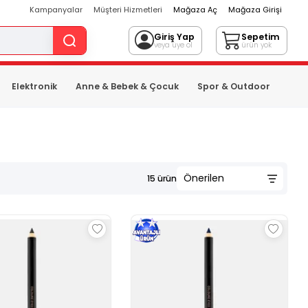
Kampanyalar
Müşteri Hizmetleri
Mağaza Aç
Mağaza Girişi
Giriş Yap
Sepetim
veya üye ol
ürün yok
Elektronik
Anne & Bebek & Çocuk
Spor & Outdoor
15
ürün