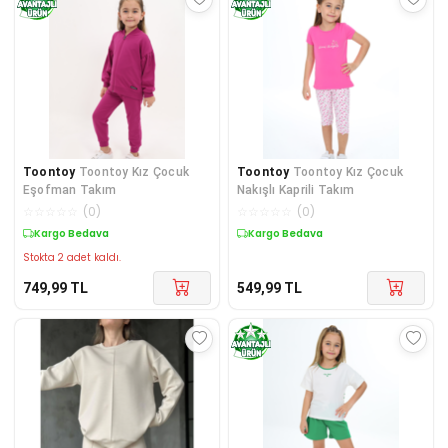
Toontoy
Toontoy Kız Çocuk
Toontoy
Toontoy Kız Çocuk
Eşofman Takım
Nakışlı Kaprili Takım
☆
☆
☆
☆
☆
(
0
)
☆
☆
☆
☆
☆
(
0
)
Kargo Bedava
Kargo Bedava
Stokta 2 adet kaldı.
749,99
TL
549,99
TL