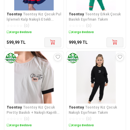
Toontoy
Toontoy Kız Çocuk Pul
Toontoy
Toontoy Erkek Çocuk
İşlemeli Kalp Nakışlı Etekli
Baskılı Eşofman Takım
Takım
☆
☆
☆
☆
☆
(
0
)
☆
☆
☆
☆
☆
(
0
)
Kargo Bedava
Kargo Bedava
599,99
TL
999,99
TL
Toontoy
Toontoy Kız Çocuk
Toontoy
Toontoy Kız Çocuk
Pretty Baskılı + Nakışlı Kaprili
Nakışlı Eşofman Takım
Takım
☆
☆
☆
☆
☆
(
0
)
☆
☆
☆
☆
☆
(
0
)
Kargo Bedava
Kargo Bedava