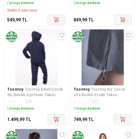
Kargo Bedava
Kargo Bedava
Stokta 5 adet kaldı.
549,99
TL
849,99
TL
Toontoy
Toontoy Erkek Çocuk
Toontoy
Toontoy Kız Çocuk
3lü Baskılı Eşofman Takım
Life Baskılı Etekli Takım
☆
☆
☆
☆
☆
(
0
)
☆
☆
☆
☆
☆
(
0
)
Kargo Bedava
Kargo Bedava
1.499,99
TL
749,99
TL