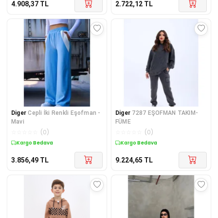
4.908,37
TL
2.722,12
TL
Diger
Cepli İki Renkli Eşofman -
Diger
7287 EŞOFMAN TAKIM-
Mavi
FÜME
☆
☆
☆
☆
☆
(
0
)
☆
☆
☆
☆
☆
(
0
)
Kargo Bedava
Kargo Bedava
3.856,49
TL
9.224,65
TL