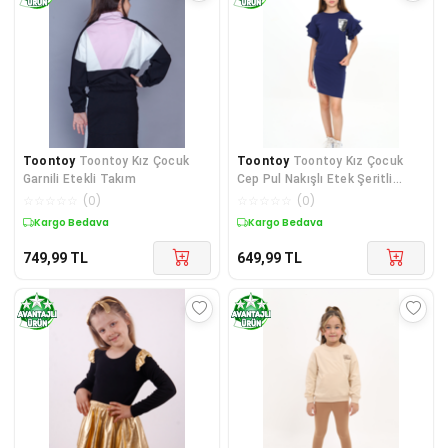
Toontoy
Toontoy Kız Çocuk
Toontoy
Toontoy Kız Çocuk
Garnili Etekli Takım
Cep Pul Nakışlı Etek Şeritli
Takım
☆
☆
☆
☆
☆
(
0
)
☆
☆
☆
☆
☆
(
0
)
Kargo Bedava
Kargo Bedava
749,99
TL
649,99
TL