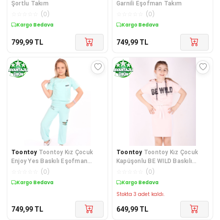
Şortlu Takım
Garnili Eşofman Takım
☆
☆
☆
☆
☆
(
0
)
☆
☆
☆
☆
☆
(
0
)
Kargo Bedava
Kargo Bedava
799,99
TL
749,99
TL
Toontoy
Toontoy Kız Çocuk
Toontoy
Toontoy Kız Çocuk
Enjoy Yes Baskılı Eşofman
Kapüşonlu BE WILD Baskılı
Takım
Etekli Takım
☆
☆
☆
☆
☆
(
0
)
☆
☆
☆
☆
☆
(
0
)
Kargo Bedava
Kargo Bedava
Stokta 3 adet kaldı.
749,99
TL
649,99
TL