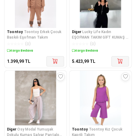
Toontoy
Toontoy Erkek Çocuk
Diger
Lucky Life Kadın
Baskılı Eşofman Takım
EŞOFMAN TAKIM GİFT KUMAŞ -
Siyah
☆
☆
☆
☆
☆
(
0
)
☆
☆
☆
☆
☆
(
0
)
Kargo Bedava
Kargo Bedava
1.399,99
TL
5.423,99
TL
Diger
Osy Modal Yumuşak
Toontoy
Toontoy Kız Çocuk
Dokulu Kumaş Şalvar Pantalon
Kaprili Takım