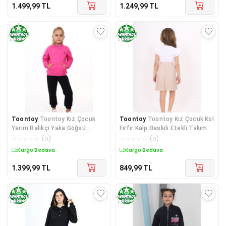
1.499,99
TL
1.249,99
TL
Toontoy
Toontoy Kız Çocuk
Toontoy
Toontoy Kız Çocuk Kol
Yarım Balıkçı Yaka Göğsü
Fırfır Kalp Baskılı Etekli Takım
Nakışlı Eşofman Takım
☆
☆
☆
☆
☆
(
0
)
☆
☆
☆
☆
☆
(
0
)
Kargo Bedava
Kargo Bedava
1.399,99
TL
849,99
TL