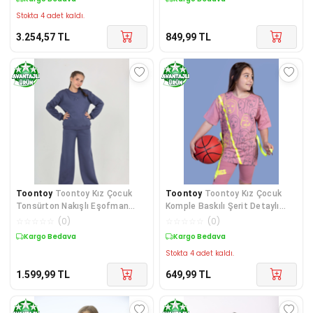
Stokta 4 adet kaldı.
3.254,57
TL
849,99
TL
Toontoy
Toontoy Kız Çocuk
Toontoy
Toontoy Kız Çocuk
Tonsürton Nakışlı Eşofman
Komple Baskılı Şerit Detaylı
Takım
Biker Taytlı Takım
☆
☆
☆
☆
☆
(
0
)
☆
☆
☆
☆
☆
(
0
)
Kargo Bedava
Kargo Bedava
Stokta 4 adet kaldı.
1.599,99
TL
649,99
TL