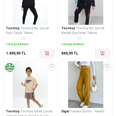
Toontoy
Toontoy Kız Çocuk
Toontoy
Toontoy Kız Çocuk
Üçlü Taytlı Takım
Baskılı Eşofman Takımı
☆
☆
☆
☆
☆
(
0
)
☆
☆
☆
☆
☆
(
0
)
Kargo Bedava
Kargo Bedava
1.499,99
TL
849,99
TL
Toontoy
Toontoy Erkek Çocuk
Diger
Yandan Şeritli - Hardal
Unlimited Yazı Baskılı Şortlu