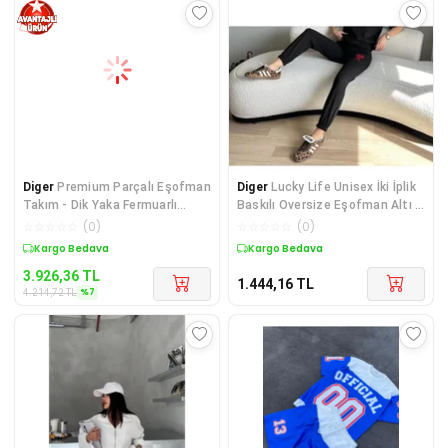
Diger
Premium Parçalı Eşofman
Diger
Lucky Life Unisex İki İplik
Takım - Dik Yaka Fermuarlı
Baskılı Oversize Eşofman Altı -
Sweatshirt - S
Siyah
☆
☆
☆
☆
☆
(
0
)
☆
☆
☆
☆
☆
(
0
)
Kargo Bedava
Kargo Bedava
3.926,36
TL
1.444,16
TL
%
7
4.214,72
TL