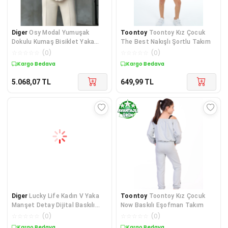
Diger
Osy Modal Yumuşak
Toontoy
Toontoy Kız Çocuk
Dokulu Kumaş Bisiklet Yaka
The Best Nakışlı Şortlu Takım
Takım- Beyaz
☆
☆
☆
☆
☆
(
0
)
☆
☆
☆
☆
☆
(
0
)
Kargo Bedava
Kargo Bedava
5.068,07
TL
649,99
TL
Diger
Lucky Life Kadın V Yaka
Toontoy
Toontoy Kız Çocuk
Manşet Detay Dijital Baskılı
Now Baskılı Eşofman Takım
Bluz Ve Pant
☆
☆
☆
☆
☆
(
0
)
☆
☆
☆
☆
☆
(
0
)
Kargo Bedava
Kargo Bedava