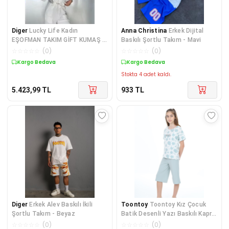
Diger
Lucky Life Kadın
Anna Christina
Erkek Dijital
EŞOFMAN TAKIM GİFT KUMAŞ -
Baskılı Şortlu Takım - Mavi
Beyaz
☆
☆
☆
☆
☆
(
0
)
☆
☆
☆
☆
☆
(
0
)
Kargo Bedava
Kargo Bedava
Stokta 4 adet kaldı.
5.423,99
TL
933
TL
Diger
Erkek Alev Baskılı İkili
Toontoy
Toontoy Kız Çocuk
Şortlu Takım - Beyaz
Batik Desenli Yazı Baskılı Kaprili
Takım
☆
☆
☆
☆
☆
(
0
)
☆
☆
☆
☆
☆
(
0
)