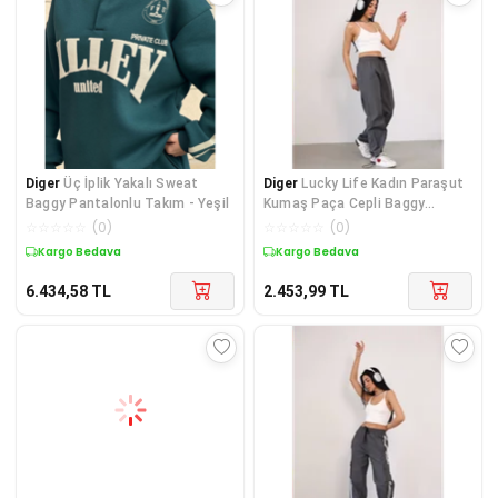
Diger
Üç İplik Yakalı Sweat
Diger
Lucky Life Kadın Paraşut
Baggy Pantalonlu Takım - Yeşil
Kumaş Paça Cepli Baggy
Eşofman - Antrasi
☆
☆
☆
☆
☆
(
0
)
☆
☆
☆
☆
☆
(
0
)
Kargo Bedava
Kargo Bedava
6.434,58
TL
2.453,99
TL