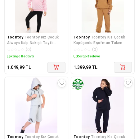
Toontoy
Toontoy Kız Çocuk
Toontoy
Toontoy Kız Çocuk
Always Kalp Nakışlı Taytlı
Kapüşonlu Eşofman Takım
Takım
☆
☆
☆
☆
☆
(
0
)
☆
☆
☆
☆
☆
(
0
)
Kargo Bedava
Kargo Bedava
1.049,99
TL
1.399,99
TL
Toontoy
Toontoy Kız Çocuk
Toontoy
Toontoy Kız Çocuk