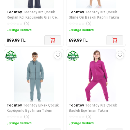
Toontoy
Toontoy Kız Çocuk
Toontoy
Toontoy Kız Çocuk
Reglan Kol Kapüşonlu Gizli Cepli
Shıne On Baskılı Kaprili Takım
Eşofman Takım
☆
☆
☆
☆
☆
(
0
)
☆
☆
☆
☆
☆
(
0
)
Kargo Bedava
Kargo Bedava
899,99
TL
699,99
TL
Toontoy
Toontoy Erkek Çocuk
Toontoy
Toontoy Kız Çocuk
Kapüşonlu Eşofman Takım
Baskılı Eşofman Takım
☆
☆
☆
☆
☆
(
0
)
☆
☆
☆
☆
☆
(
0
)
Kargo Bedava
Kargo Bedava