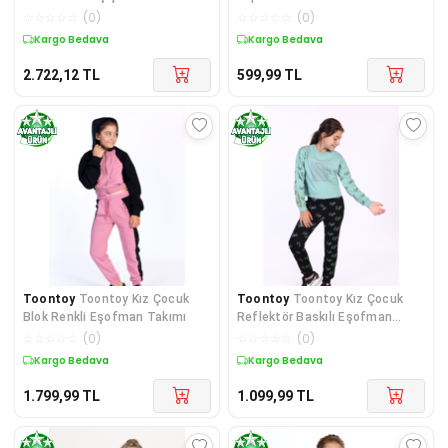
- Bej
☆
☆
☆
☆
☆
(
0
)
☆
☆
☆
☆
☆
(
0
)
Kargo Bedava
Kargo Bedava
2.722,12
TL
599,99
TL
Toontoy
Toontoy Kız Çocuk
Toontoy
Toontoy Kız Çocuk
Blok Renkli Eşofman Takımı
Reflektör Baskılı Eşofman
Takımı
☆
☆
☆
☆
☆
(
0
)
☆
☆
☆
☆
☆
(
0
)
Kargo Bedava
Kargo Bedava
1.799,99
TL
1.099,99
TL