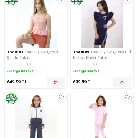
Toontoy
Toontoy Kız Çocuk
Toontoy
Toontoy Kız Çocuk Pul
Şortlu Takım
Nakışlı Etekli Takım
☆
☆
☆
☆
☆
(
0
)
☆
☆
☆
☆
☆
(
0
)
Kargo Bedava
Kargo Bedava
649,99
TL
699,99
TL