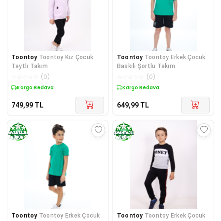
Toontoy
Toontoy Kız Çocuk
Toontoy
Toontoy Erkek Çocuk
Taytlı Takım
Baskılı Şortlu Takım
☆
☆
☆
☆
☆
(
0
)
☆
☆
☆
☆
☆
(
0
)
Kargo Bedava
Kargo Bedava
749,99
TL
649,99
TL
Toontoy
Toontoy Erkek Çocuk
Toontoy
Toontoy Erkek Çocuk