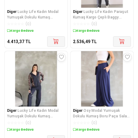
Diger
Lucky Life Kadın Modal
Diger
Lucky Life Kadın Paraşut
Yumuşak Dokulu Kumaş
Kumaş Kargo Çeplı Baggy
Oversize Bisiklet Ya
Esofman - Gri
☆
☆
☆
☆
☆
(
0
)
☆
☆
☆
☆
☆
(
0
)
Kargo Bedava
Kargo Bedava
4.413,37
TL
2.536,49
TL
Diger
Lucky Life Kadın Modal
Diger
Osy Modal Yumuşak
Yumuşak Dokulu Kumaş
Dokulu Kumaş Boru Paça Salaş
Kapüşonlu Leopar Des
Eşofman - Lacivert
☆
☆
☆
☆
☆
(
0
)
☆
☆
☆
☆
☆
(
0
)
Kargo Bedava
Kargo Bedava