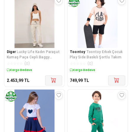
Diger
Lucky Life Kadın Paraşut
Toontoy
Toontoy Erkek Çocuk
Kumaş Paça Cepli Baggy
Play Side Baskılı Şortlu Takım
Eşofman - Bej
☆
☆
☆
☆
☆
(
0
)
☆
☆
☆
☆
☆
(
0
)
Kargo Bedava
Kargo Bedava
2.453,99
TL
749,99
TL