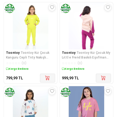
Toontoy
Toontoy Kız Çocuk
Toontoy
Toontoy Kız Çocuk My
Kanguru Cepli Tnty Nakışlı
Lıttl e Frend Baskılı Eşofman
Eşofman Takım
Takım
☆
☆
☆
☆
☆
(
0
)
☆
☆
☆
☆
☆
(
0
)
Kargo Bedava
Kargo Bedava
799,99
TL
999,99
TL