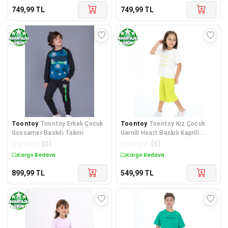
749,99
TL
749,99
TL
Toontoy
Toontoy Erkek Çocuk
Toontoy
Toontoy Kız Çocuk
Gossamer Baskılı Takım
Garnili Heart Baskılı Kaprili
Takım
☆
☆
☆
☆
☆
(
0
)
☆
☆
☆
☆
☆
(
0
)
Kargo Bedava
Kargo Bedava
899,99
TL
549,99
TL