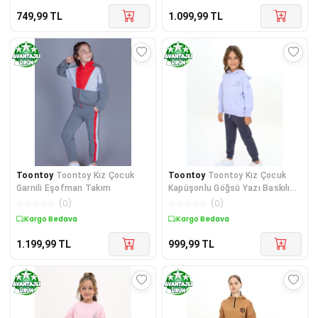
749,99
TL
1.099,99
TL
Toontoy
Toontoy Kız Çocuk
Toontoy
Toontoy Kız Çocuk
Garnili Eşofman Takım
Kapüşonlu Göğsü Yazı Baskılı
Eşofman Takım
☆
☆
☆
☆
☆
(
0
)
☆
☆
☆
☆
☆
(
0
)
Kargo Bedava
Kargo Bedava
1.199,99
TL
999,99
TL