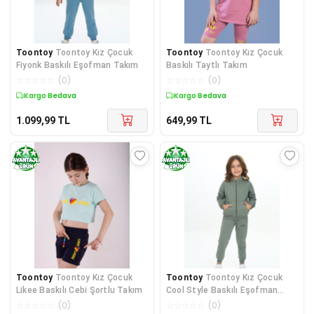
Toontoy
Toontoy Kız Çocuk
Toontoy
Toontoy Kız Çocuk
Fiyonk Baskılı Eşofman Takım
Baskılı Taytlı Takım
☆
☆
☆
☆
☆
(
0
)
☆
☆
☆
☆
☆
(
0
)
Kargo Bedava
Kargo Bedava
1.099,99
TL
649,99
TL
Toontoy
Toontoy Kız Çocuk
Toontoy
Toontoy Kız Çocuk
Likee Baskılı Cebi Şortlu Takım
Cool Style Baskılı Eşofman
Takım
☆
☆
☆
☆
☆
(
0
)
☆
☆
☆
☆
☆
(
0
)