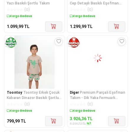
Yazı Baskılı Şortlu Takım
Cep Detaylı Baskılı Eşofman
Takımı
☆
☆
☆
☆
☆
(
0
)
☆
☆
☆
☆
☆
(
0
)
Kargo Bedava
Kargo Bedava
1.099,99
TL
1.299,99
TL
Toontoy
Toontoy Erkek Çocuk
Diger
Premium Parçalı Eşofman
Kabaran Dinazor Baskılı Şortlu
Takım - Dik Yaka Fermuarlı
Takım
Sweatshirt - G
☆
☆
☆
☆
☆
(
0
)
☆
☆
☆
☆
☆
(
0
)
Kargo Bedava
Kargo Bedava
3.926,36
TL
799,99
TL
%
7
4.214,72
TL