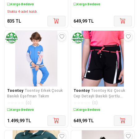
Kargo Bedava
Kargo Bedava
Stokta 4 adet kaldı.
835
TL
649,99
TL
Toontoy
Toontoy Erkek Çocuk
Toontoy
Toontoy Kız Çocuk
Baskılı Eşofman Takım
Cep Detaylı Baskılı Şortlu
Takım
☆
☆
☆
☆
☆
(
0
)
☆
☆
☆
☆
☆
(
0
)
Kargo Bedava
Kargo Bedava
1.499,99
TL
649,99
TL