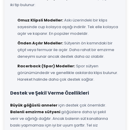
iki tip bulunur:
Omuz Klipsli Modeller:
Askı üzerindeki bir klips
sayesinde cup kolayca aşağı indirilir. Tek elle kolayca
açılır ve kapanır. En popüler modeldir.
Önden Açılır Modeller:
Sütyenin ön kısmındaki bir
çıtçıt veya fermuar ile açılır. Daha rahat bir emzirme
deneyimi sunar ancak destek daha az olabilir.
Racerback (Spor) Modeller:
Spor sütyen
görünümündedir ve genellikle askılarda klips bulunur.
Hareket halinde daha çok destek sağlar.
Destek ve Şekil Verme Özellikleri
Büyük göğüslü anneler
için destek çok önemlidir.
Balenli emzirme sütyeni
göğüslere daha iyi şekil
verir ve ağırlığı dağıtır. Ancak balenin süt kanallarına
baskı yapmaması için iyi bir uyum şarttır. Tel siz