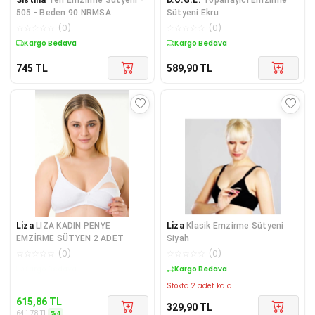
505 - Beden 90 NRMSA
Sütyeni Ekru
☆
☆
☆
☆
☆
(
0
)
☆
☆
☆
☆
☆
(
0
)
Kargo Bedava
Kargo Bedava
745
TL
589,90
TL
Liza
LİZA KADIN PENYE
Liza
Klasik Emzirme Sütyeni
EMZİRME SÜTYEN 2 ADET
Siyah
☆
☆
☆
☆
☆
(
0
)
☆
☆
☆
☆
☆
(
0
)
Kargo Bedava
Kargo Bedava
Stokta 2 adet kaldı.
615,86
TL
329,90
TL
%
4
641,78
TL