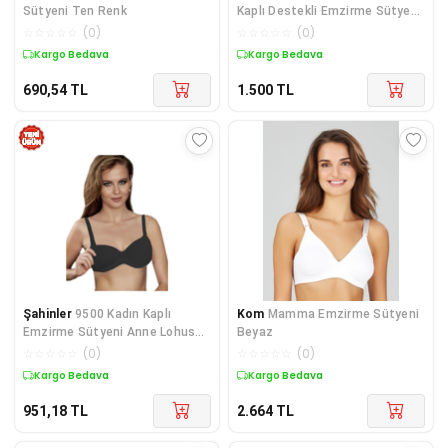
Sütyeni Ten Renk
Kaplı Destekli Emzirme Sütyen
166
☆
☆
☆
☆
☆
(
0
)
☆
☆
☆
☆
☆
(
0
)
Kargo Bedava
Kargo Bedava
690,54
TL
1.500
TL
Şahinler
9500 Kadın Kaplı
Kom
Mamma Emzirme Sütyeni
Emzirme Sütyeni Anne Lohusa
Beyaz
Sütyeni
☆
☆
☆
☆
☆
(
0
)
☆
☆
☆
☆
☆
(
0
)
Kargo Bedava
Kargo Bedava
951,18
TL
2.664
TL