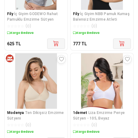
Fily
İç Giyim GODEWO Rahat
Fily
İç Giyim NBB Pamuk Kumaş
Pamuklu Emzirme Sütyen
Balensiz Emzirme Atleti
☆
☆
☆
☆
☆
(
0
)
☆
☆
☆
☆
☆
(
0
)
Kargo Bedava
Kargo Bedava
625
TL
777
TL
Modenya
Ten Dikişsiz Emzirme
1demet
Liza Emzirme Penye
Sütyeni
Sütyen - 105, Beyaz
☆
☆
☆
☆
☆
(
0
)
☆
☆
☆
☆
☆
(
0
)
Kargo Bedava
Kargo Bedava