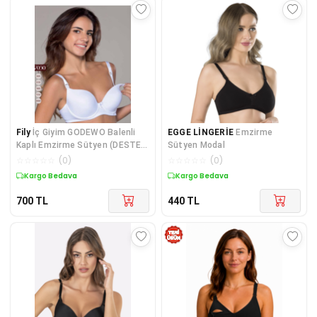
Fily
İç Giyim GODEWO Balenli
EGGE LİNGERİE
Emzirme
Kaplı Emzirme Sütyen (DESTEK
Sütyen Modal
YOKTUR)
☆
☆
☆
☆
☆
(
0
)
☆
☆
☆
☆
☆
(
0
)
Kargo Bedava
Kargo Bedava
700
TL
440
TL