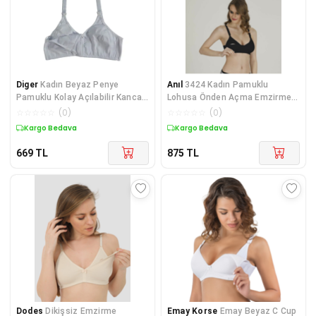
Diger
Kadın Beyaz Penye
Anıl
3424 Kadın Pamuklu
Pamuklu Kolay Açılabilir Kancalı
Lohusa Önden Açma Emzirme
Emzirme Sütyen
Sütyeni
☆
☆
☆
☆
☆
(
0
)
☆
☆
☆
☆
☆
(
0
)
Kargo Bedava
Kargo Bedava
669
TL
875
TL
Dodes
Dikişsiz Emzirme
Emay Korse
Emay Beyaz C Cup