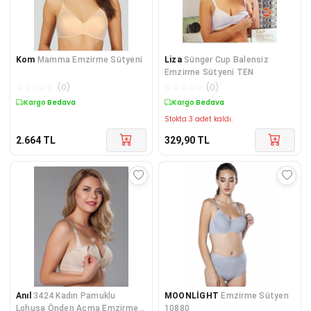
Kom
Mamma Emzirme Sütyeni
Liza
Sünger Cup Balensiz
Emzirme Sütyeni TEN
☆
☆
☆
☆
☆
(
0
)
☆
☆
☆
☆
☆
(
0
)
Kargo Bedava
Kargo Bedava
Stokta 3 adet kaldı.
2.664
TL
329,90
TL
Anıl
3424 Kadın Pamuklu
MOONLİGHT
Emzirme Sütyen
Lohusa Önden Açma Emzirme
10880