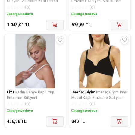
Sütyeni 2li Paket Yeni Sezon
Emzirme Sütyeni M8150-ec
☆
☆
☆
☆
☆
(
0
)
☆
☆
☆
☆
☆
(
0
)
Kargo Bedava
Kargo Bedava
1.043,01
TL
675,65
TL
Liza
Kadın Penye Kaplı Cup
İmer İç Giyim
Imer Iç Giyim Imer
Emzirme Sütyeni
Modal Kaplı Emzirme Sütyen
2245
☆
☆
☆
☆
☆
(
0
)
☆
☆
☆
☆
☆
(
0
)
Kargo Bedava
Kargo Bedava
456,38
TL
840
TL