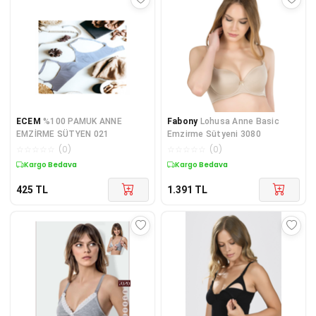
ECEM
%100 PAMUK ANNE
Fabony
Lohusa Anne Basic
EMZİRME SÜTYEN 021
Emzirme Sütyeni 3080
☆
☆
☆
☆
☆
(
0
)
☆
☆
☆
☆
☆
(
0
)
Kargo Bedava
Kargo Bedava
425
TL
1.391
TL