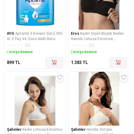
AYG
Aptamil 5 Devam Sütü 350
Eros
Kadın Siyah Büyük Beden
Gr 2 Yaş Ve Üzeri Akıllı Kutu
Hamile Lohusa Emzirme
Sütyeni Ersk500
☆
☆
☆
☆
☆
(
0
)
☆
☆
☆
☆
☆
(
0
)
Kargo Bedava
Kargo Bedava
899
TL
1.383
TL
Şahinler
Kadın Lohusa Emzirme
Şahinler
Hamile Sütyen