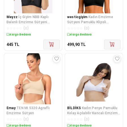
Meyzz
İç Giyim NBB Kaplı
westicgiyim
Kadın Emzirme
Balenli Emzirme Sütyeni
Sütyeni Pamuklu Klipsli
Desteksiz
Balensiz Emzirme Sütyeni
☆
☆
☆
☆
☆
(
0
)
☆
☆
☆
☆
☆
(
0
)
Kargo Bedava
Kargo Bedava
445
TL
499,90
TL
Emay
TEN MI 5320 Agraflı
BİLDİKS
Kadın Penye Pamuklu
Emzirme Sütyen
Kolay Açılabilir Kancalı Emzirme
Sütyeni
☆
☆
☆
☆
☆
(
0
)
☆
☆
☆
☆
☆
(
0
)
Kargo Bedava
Kargo Bedava