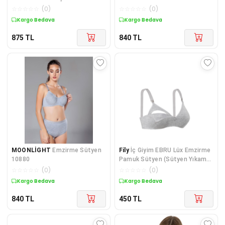
Sütyeni
☆
☆
☆
☆
☆
(
0
)
☆
☆
☆
☆
☆
(
0
)
Kargo Bedava
Kargo Bedava
875
TL
840
TL
MOONLİGHT
Emzirme Sütyen
Fily
İç Giyim EBRU Lüx Emzirme
10880
Pamuk Sütyen (Sütyen Yıkama
Topu Hediyeli )
☆
☆
☆
☆
☆
(
0
)
☆
☆
☆
☆
☆
(
0
)
Kargo Bedava
Kargo Bedava
840
TL
450
TL