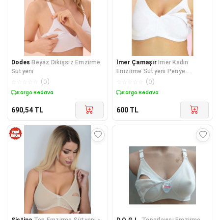
Dodes
Beyaz Dikişsiz Emzirme
İmer Çamaşır
Imer Kadın
Sütyeni
Emzirme Sütyeni Penye
Imer2236
☆
☆
☆
☆
☆
(
0
)
☆
☆
☆
☆
☆
(
0
)
Kargo Bedava
Kargo Bedava
690,54
TL
600
TL
Sistina
Ten Emzirme Sütyeni -
D.O.G.L.
Toparlayıcı Emzirme