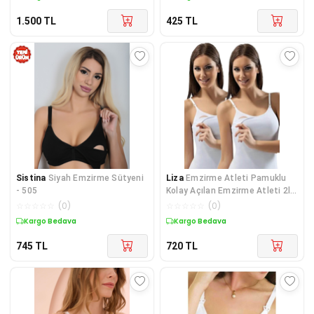
1.500
TL
425
TL
Sistina
Siyah Emzirme Sütyeni
Liza
Emzirme Atleti Pamuklu
- 505
Kolay Açılan Emzirme Atleti 2li
Paket
☆
☆
☆
☆
☆
(
0
)
☆
☆
☆
☆
☆
(
0
)
Kargo Bedava
Kargo Bedava
745
TL
720
TL