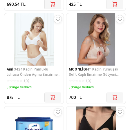
690,54
TL
425
TL
Anıl
3424 Kadın Pamuklu
MOONLİGHT
Kadın Yumuşak
Lohusa Önden Açma Emzirme
Soft Kaplı Emzirme Sütyeni
Sütyeni
10877
☆
☆
☆
☆
☆
(
0
)
☆
☆
☆
☆
☆
(
0
)
Kargo Bedava
Kargo Bedava
875
TL
700
TL