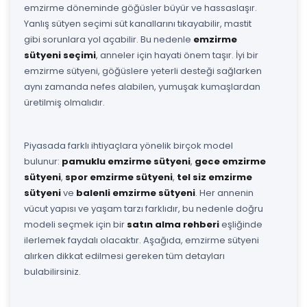
emzirme döneminde göğüsler büyür ve hassaslaşır.
Yanlış sütyen seçimi süt kanallarını tıkayabilir, mastit
gibi sorunlara yol açabilir. Bu nedenle
emzirme
sütyeni seçimi
, anneler için hayati önem taşır. İyi bir
emzirme sütyeni, göğüslere yeterli desteği sağlarken
aynı zamanda nefes alabilen, yumuşak kumaşlardan
üretilmiş olmalıdır.
Piyasada farklı ihtiyaçlara yönelik birçok model
bulunur:
pamuklu emzirme sütyeni
,
gece emzirme
sütyeni
,
spor emzirme sütyeni
,
tel siz emzirme
sütyeni
ve
balenli emzirme sütyeni
. Her annenin
vücut yapısı ve yaşam tarzı farklıdır, bu nedenle doğru
modeli seçmek için bir
satın alma rehberi
eşliğinde
ilerlemek faydalı olacaktır. Aşağıda, emzirme sütyeni
alırken dikkat edilmesi gereken tüm detayları
bulabilirsiniz.