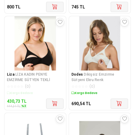
800
TL
745
TL
Liza
LİZA KADIN PENYE
Dodes
Dikişsiz Emzirme
EMZİRME SÜTYEN TEKLİ
Sütyeni Ekru Renk
☆
☆
☆
☆
☆
(
0
)
☆
☆
☆
☆
☆
(
0
)
Kargo Bedava
Kargo Bedava
430,73
TL
690,54
TL
%
3
444,31
TL