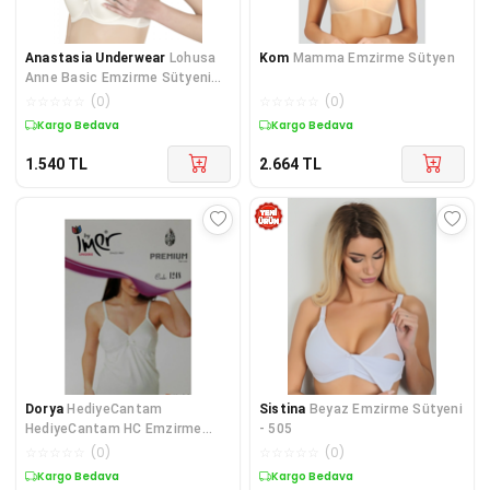
Anastasia Underwear
Lohusa
Kom
Mamma Emzirme Sütyen
Anne Basic Emzirme Sütyeni
3080
☆
☆
☆
☆
☆
(
0
)
☆
☆
☆
☆
☆
(
0
)
Kargo Bedava
Kargo Bedava
1.540
TL
2.664
TL
Dorya
HediyeCantam
Sistina
Beyaz Emzirme Sütyeni
HediyeCantam HC Emzirme
- 505
Atleti 1248 White
☆
☆
☆
☆
☆
(
0
)
☆
☆
☆
☆
☆
(
0
)
Kargo Bedava
Kargo Bedava