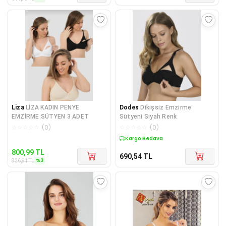
Liza
LİZA KADIN PENYE
Dodes
Dikişsiz Emzirme
EMZİRME SÜTYEN 3 ADET
Sütyeni Siyah Renk
☆
☆
☆
☆
☆
(
0
)
☆
☆
☆
☆
☆
(
0
)
Kargo Bedava
Kargo Bedava
800,99
TL
690,54
TL
%
3
826,91
TL