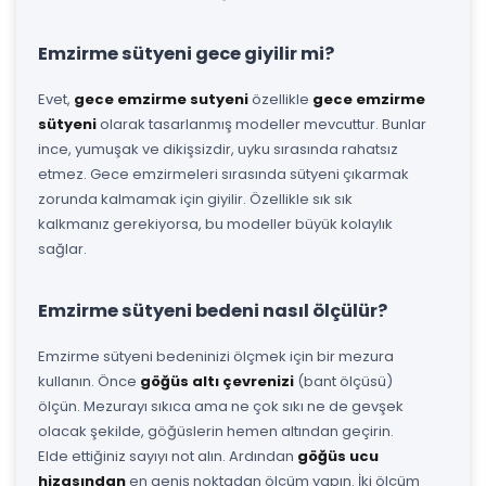
Emzirme sütyeni gece giyilir mi?
Evet,
gece emzirme sutyeni
özellikle
gece emzirme
sütyeni
olarak tasarlanmış modeller mevcuttur. Bunlar
ince, yumuşak ve dikişsizdir, uyku sırasında rahatsız
etmez. Gece emzirmeleri sırasında sütyeni çıkarmak
zorunda kalmamak için giyilir. Özellikle sık sık
kalkmanız gerekiyorsa, bu modeller büyük kolaylık
sağlar.
Emzirme sütyeni bedeni nasıl ölçülür?
Emzirme sütyeni bedeninizi ölçmek için bir mezura
kullanın. Önce
göğüs altı çevrenizi
(bant ölçüsü)
ölçün. Mezurayı sıkıca ama ne çok sıkı ne de gevşek
olacak şekilde, göğüslerin hemen altından geçirin.
Elde ettiğiniz sayıyı not alın. Ardından
göğüs ucu
hizasından
en geniş noktadan ölçüm yapın. İki ölçüm