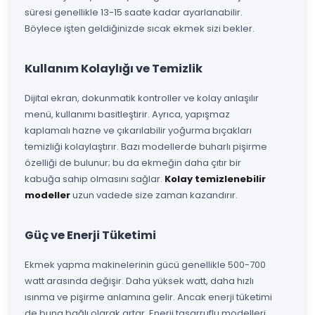
süresi genellikle 13-15 saate kadar ayarlanabilir.
Böylece işten geldiğinizde sıcak ekmek sizi bekler.
Kullanım Kolaylığı ve Temizlik
Dijital ekran, dokunmatik kontroller ve kolay anlaşılır
menü, kullanımı basitleştirir. Ayrıca, yapışmaz
kaplamalı hazne ve çıkarılabilir yoğurma bıçakları
temizliği kolaylaştırır. Bazı modellerde buharlı pişirme
özelliği de bulunur; bu da ekmeğin daha çıtır bir
kabuğa sahip olmasını sağlar.
Kolay temizlenebilir
modeller
uzun vadede size zaman kazandırır.
Güç ve Enerji Tüketimi
Ekmek yapma makinelerinin gücü genellikle 500-700
watt arasında değişir. Daha yüksek watt, daha hızlı
ısınma ve pişirme anlamına gelir. Ancak enerji tüketimi
de buna bağlı olarak artar. Enerji tasarruflu modelleri