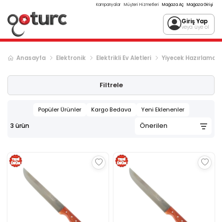
Kampanyalar
Müşteri Hizmetleri
Mağaza Aç
Mağaza Girişi
Giriş Yap
veya üye ol
Anasayfa
Elektronik
Elektrikli Ev Aletleri
Yiyecek Hazırlama
Filtrele
Popüler Ürünler
Kargo Bedava
Yeni Eklenenler
3
ürün