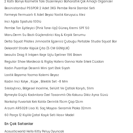
2 Katlı Banyo Kozmetik Takı Düzenleyici Baharatlık Çok Amaçlı Organizer
Besinistanbul PSSPOR 2 Adet 3KG Pembe Renk Dambıl Seti
Formeya Fermuarlı 6 Adet Beyaz Yastık Koruyucu Alez
İnci Ağda Spatula 100lü
Pembe Ton Eşitleyici (Pink Tone-Up) Güneş Kremi SPF 50
Maru.Derm Su Bazlı Güçlendirici Kaş & Kirpik Serumu
Delta Squat Pilates Jimnastik Egzersiz Çubuğu Portable Studio Squat Bar
Dekoratif Strafor Köpük Çıta (5 CM GENİŞLİK)
beaulis Drag It Inkpen Keçe Uçlu Eyeliner 196 Brown
Regular Show Mordecai & Rigby Haters Gonna Hate Erkek Cüzdan
Kadın Puantiye Desenli Mini Şort Etek Siyah
Lastik Boyama Yazma Kalemi Beyaz
Kadın Inci Kolye , Küpe , Bileklik Set -8 Mm
Sıkılaştırıcı, Bölgesel İncelme, Selülit Ve Çatlak Karşıtı, Slim
Bymeyla Güçlü Kadınlara Özel Tasarımlı Oto Kokusu Dikiz Ayna Süsü
Narkalıp Yuvarlak Kek Kalıbı Derinlik 15cm Çap 12cm
Arzum AR5028 Lisa XL Saç Maşası Seramik Plaka 32mm
60 Parça 12 Kişilik Çatal Kaşık Seti Hasır Model
En Çok Satanlar
Acousticworld Hello Kitty Peluş Oyuncak