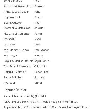
Sofra & Mutfak
Tefal
Kozmetik & Kişisel Bakım
Korkmaz
Anne, Bebek & Çocuk
Penti
Süpermarket
Süvari
Spor & Outdoor
Nike
Otomobil & Motosiklet
Adidas
Kitap, Hobi & Eğlence
Puma
Oyuncak
Nivea
Pet Shop
Mac
Yapı Market & Bahçe
Yves Rocher
Beyaz Eşya
Sleepy
Sağlık & Medikal Ürünler
Royal Canin
Takı, Saat & Aksesuar
Columbia
Elektrikli Ev Aletleri
Fisher Price
Bahçe & Balkon
Stanley
Ayakkabı
Einhell
Popüler Ürünler
Kanonik Education ARAÇ ŞEMSİYESİ
TEFAL , Ey505d Easy Fry & Grill Precision Yağsız Fritöz Airfryer,
Apple Watch SE GPS + Cellular 44mm Gece Yarısı Alüminyum Kasa