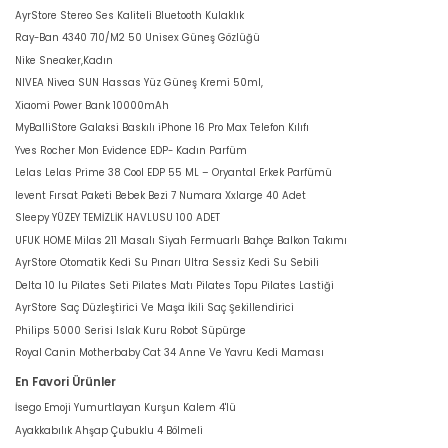
AyrStore Stereo Ses Kaliteli Bluetooth Kulaklık
Ray-Ban 4340 710/M2 50 Unisex Güneş Gözlüğü
Nike Sneaker,Kadın
NIVEA Nivea SUN Hassas Yüz Güneş Kremi 50ml,
Xiaomi Power Bank 10000mAh
MyBalliStore Galaksi Baskılı iPhone 16 Pro Max Telefon Kılıfı
Yves Rocher Mon Evidence EDP- Kadın Parfüm
Lelas Lelas Prime 38 Cool EDP 55 ML – Oryantal Erkek Parfümü
levent Fırsat Paketi Bebek Bezi 7 Numara Xxlarge 40 Adet
Sleepy YÜZEY TEMİZLİK HAVLUSU 100 ADET
UFUK HOME Milas 211 Masalı Siyah Fermuarlı Bahçe Balkon Takımı
AyrStore Otomatik Kedi Su Pınarı Ultra Sessiz Kedi Su Sebili
Delta 10 lu Pilates Seti Pilates Matı Pilates Topu Pilates Lastiği
AyrStore Saç Düzleştirici Ve Maşa İkili Saç Şekillendirici
Philips 5000 Serisi Islak Kuru Robot Süpürge
Royal Canin Motherbaby Cat 34 Anne Ve Yavru Kedi Maması
En Favori Ürünler
İsego Emoji Yumurtlayan Kurşun Kalem 4'lü
Ayakkabılık Ahşap Çubuklu 4 Bölmeli