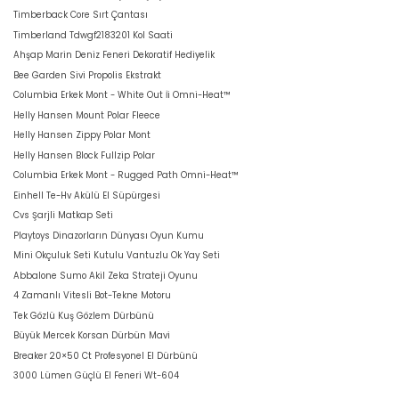
Timberback Core Sırt Çantası
Timberland Tdwgf2183201 Kol Saati
Ahşap Marin Deniz Feneri Dekoratif Hediyelik
Bee Garden Sivi Propolis Ekstrakt
Columbia Erkek Mont - White Out İi Omni-Heat™
Helly Hansen Mount Polar Fleece
Helly Hansen Zippy Polar Mont
Helly Hansen Block Fullzip Polar
Columbia Erkek Mont - Rugged Path Omni-Heat™
Einhell Te-Hv Akülü El Süpürgesi
Cvs Şarjli Matkap Seti
Playtoys Dinazorların Dünyası Oyun Kumu
Mini Okçuluk Seti Kutulu Vantuzlu Ok Yay Seti
Abbalone Sumo Akil Zeka Strateji Oyunu
4 Zamanlı Vitesli Bot-Tekne Motoru
Tek Gözlü Kuş Gözlem Dürbünü
Büyük Mercek Korsan Dürbün Mavi
Breaker 20×50 Ct Profesyonel El Dürbünü
3000 Lümen Güçlü El Feneri Wt-604