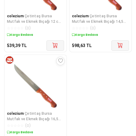
colezium
Çetintaş Bursa
colezium
Çetintaş Bursa
Mutfak ve Ekmek Bıçağı 12 cm,
Mutfak ve Ekmek Bıçağı 14,5
Ahşap Gül Sap
cm, Ahşap Gül Sap
☆
☆
☆
☆
☆
(
0
)
☆
☆
☆
☆
☆
(
0
)
Kargo Bedava
Kargo Bedava
539,39
TL
598,63
TL
colezium
Çetintaş Bursa
Mutfak ve Ekmek Bıçağı 16,5
cm, Ahşap Gül Sap
☆
☆
☆
☆
☆
(
0
)
Kargo Bedava