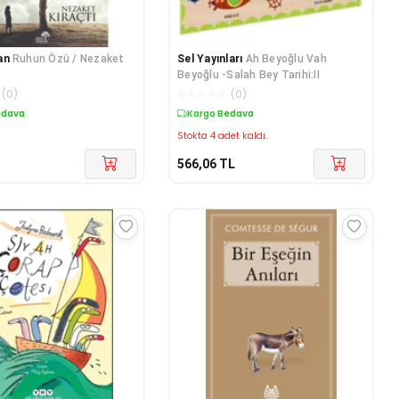
an
Ruhun Özü / Nezaket
Sel Yayınları
Ah Beyoğlu Vah
Beyoğlu -Salah Bey Tarihi:II
(
0
)
☆
☆
☆
☆
☆
(
0
)
edava
Kargo Bedava
Stokta 4 adet kaldı.
566,06
TL