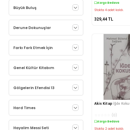
Kargo Bedava
Büyük Buluş
Stokta 4 adet kaldı.
329,44
TL
Derune Dokunuşlar
Farkı Fark Etmek İçin
Genel Kültür Kitabım
Gölgelerin Efendisi 13
Akis Kitap
İğde Koku
Hard Times
☆
☆
☆
☆
☆
(
0
)
Kargo Bedava
Hayalim Messi Seti
Stokta 2 adet kaldı.