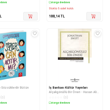
edava
Kargo Bedava
Stokta 5 adet kaldı.
L
188,14
TL
p
Sözcüklerdir Bütün
İş Bankası Kültür Yayınları
Alçakgönüllü Bir Öneri - Hasan Ali
Yücel Klasikleri
(
0
)
☆
☆
☆
☆
☆
(
0
)
edava
Kargo Bedava