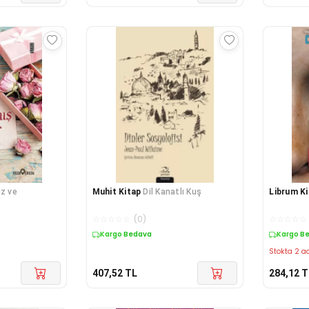
z ve
Muhit Kitap
Dil Kanatlı Kuş
Librum K
☆
☆
☆
☆
☆
(
0
)
☆
☆
☆
☆
☆
Kargo Bedava
Kargo B
Stokta 2 ad
407,52
TL
284,12
T