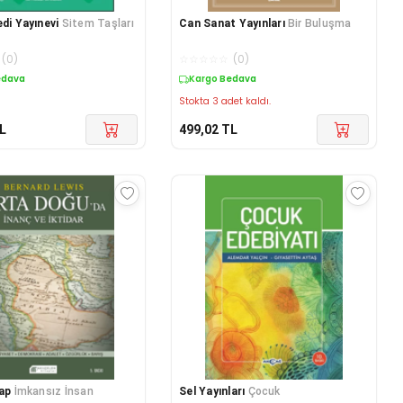
edi Yayınevi
Sitem Taşları
Can Sanat Yayınları
Bir Buluşma
(
0
)
☆
☆
☆
☆
☆
(
0
)
edava
Kargo Bedava
Stokta 3 adet kaldı.
L
499,02
TL
tap
İmkansız İnsan
Sel Yayınları
Çocuk