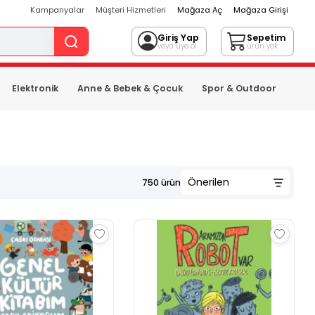
Kampanyalar
Müşteri Hizmetleri
Mağaza Aç
Mağaza Girişi
Giriş Yap
Sepetim
veya üye ol
ürün yok
Elektronik
Anne & Bebek & Çocuk
Spor & Outdoor
750
ürün