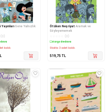
 Yayınları
Gene Yalnızlık
Ötüken Neşriyat
Aramak ve
Söyleyememek
(
0
)
☆
☆
☆
☆
☆
(
0
)
edava
Kargo Bedava
et kaldı.
Stokta 3 adet kaldı.
L
519,75
TL