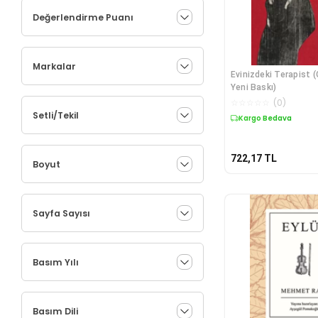
Değerlendirme Puanı
Markalar
Evinizdeki Terapist (
Yeni Baskı)
☆
☆
☆
☆
☆
(
0
)
Setli/Tekil
Kargo Bedava
722,17
TL
Boyut
Sayfa Sayısı
Basım Yılı
Basım Dili