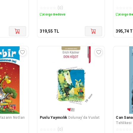
☆
☆
☆
☆
☆
(
0
)
☆
☆
☆
☆
☆
Kargo Bedava
Kargo B
319,55
TL
395,74
T
 Yazarın Notları
Puslu Yayıncılık
Dolunay'da Vuslat
Can Sanat
Tehlikesi
☆
☆
☆
☆
☆
(
0
)
☆
☆
☆
☆
☆