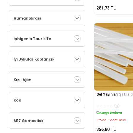
281,73
TL
Hümanokrasi
İphigenia Tauris’Te
İyi Uykular Kaplancık
Kızıl Ajan
Sel Yayınları
Şatila'
Kod
☆
☆
☆
☆
☆
(
0
)
Kargo Bedava
Stokta 5 adet kaldı.
M17 Gamestick
356,80
TL