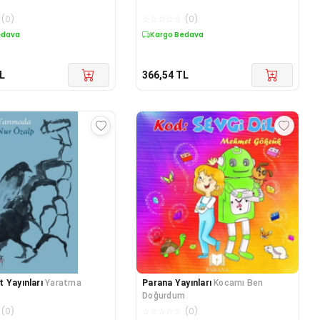
(
0
)
☆
☆
☆
☆
☆
(
0
)
edava
Kargo Bedava
L
366,54
TL
 Yayınları
Yaratma
Parana Yayınları
Kocamı Ben
Doğurdum
(
0
)
☆
☆
☆
☆
☆
(
0
)