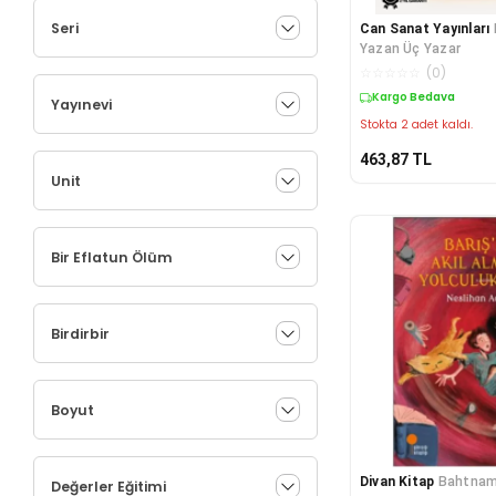
Seri
Can Sanat Yayınları
Yazan Üç Yazar
☆
☆
☆
☆
☆
(
0
)
Kargo Bedava
Yayınevi
Stokta 2 adet kaldı.
463,87
TL
Unit
Bir Eflatun Ölüm
Birdirbir
Boyut
Divan Kitap
Bahtna
Değerler Eğitimi