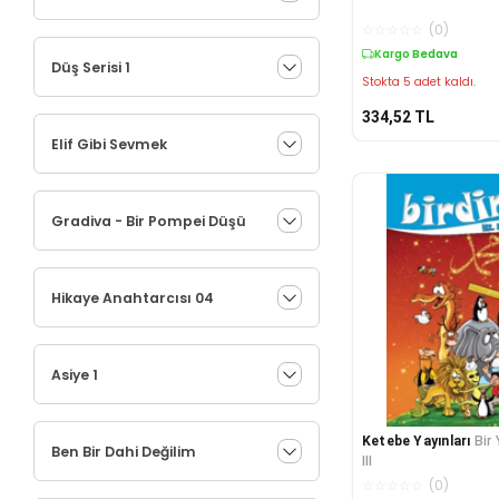
☆
☆
☆
☆
☆
(
0
)
Kargo Bedava
Düş Serisi 1
Stokta 5 adet kaldı.
334,52
TL
Elif Gibi Sevmek
Gradiva - Bir Pompei Düşü
Hikaye Anahtarcısı 04
Asiye 1
Ketebe Yayınları
Bir
Ben Bir Dahi Değilim
III
☆
☆
☆
☆
☆
(
0
)