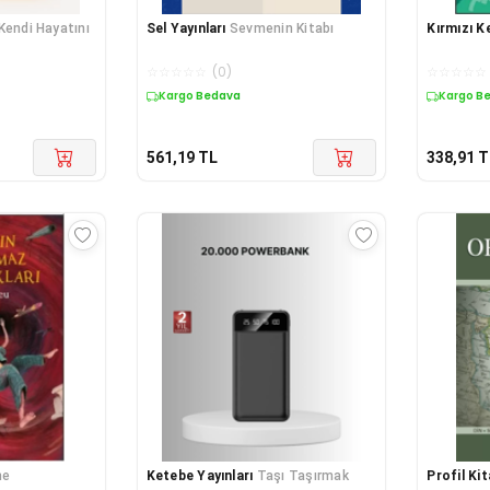
Kendi Hayatını
Sel Yayınları
Sevmenin Kitabı
Kırmızı K
☆
☆
☆
☆
☆
(
0
)
☆
☆
☆
☆
☆
Kargo Bedava
Kargo B
561,19
TL
338,91
T
me
Ketebe Yayınları
Taşı Taşırmak
Profil Ki