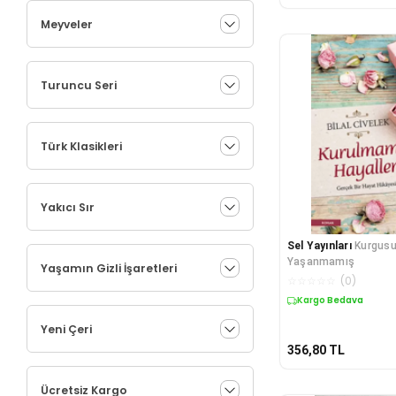
Meyveler
Turuncu Seri
Türk Klasikleri
Yakıcı Sır
Sel Yayınları
Kurgusu
Yaşanmamış
Yaşamın Gizli İşaretleri
☆
☆
☆
☆
☆
(
0
)
Kargo Bedava
Yeni Çeri
356,80
TL
Ücretsiz Kargo