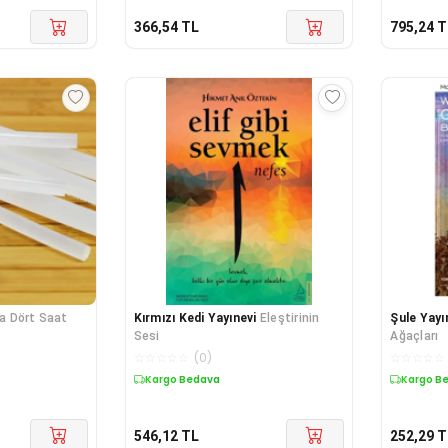
366,54
TL
795,24
T
da Dört Saat
Kırmızı Kedi Yayınevi
Eleştirinin
Şule Yayın
Sesi
Ağaçları
☆
☆
☆
☆
☆
(
0
)
☆
☆
☆
☆
☆
Kargo Bedava
Kargo B
546,12
TL
252,29
T