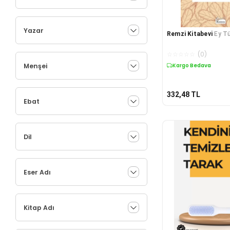
Yazar
Remzi Kitabevi
Ey Tü
☆
☆
☆
☆
☆
(
0
)
Menşei
Kargo Bedava
332,48
TL
Ebat
Dil
Eser Adı
Kitap Adı