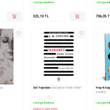
Kargo Bedava
Kargo B
325,10
TL
706,05
T
su
Sel Yayınları
Hafiyeler Önde Gider
Hep Kita
Derdim
☆
☆
☆
☆
☆
(
0
)
☆
☆
☆
☆
☆
Kargo Bedava
Kargo B
Stokta 5 adet kaldı.