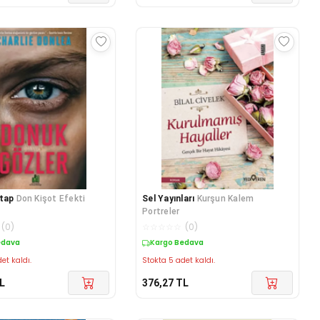
itap
Don Kişot Efekti
Sel Yayınları
Kurşun Kalem
Portreler
(
0
)
☆
☆
☆
☆
☆
(
0
)
edava
Kargo Bedava
et kaldı.
Stokta 5 adet kaldı.
L
376,27
TL