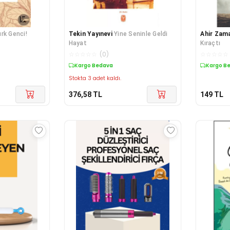
rk Genci!
Tekin Yayınevi
Yine Seninle Geldi
Ahir Zam
Hayat
Kıraçtı
☆
☆
☆
☆
☆
(
0
)
☆
☆
☆
☆
☆
Kargo Bedava
Kargo B
Stokta 3 adet kaldı.
376,58
TL
149
TL