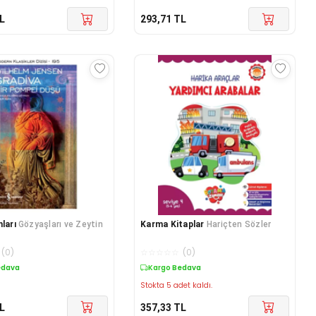
L
293,71
TL
ları
Gözyaşları ve Zeytin
Karma Kitaplar
Hariçten Sözler
(
0
)
☆
☆
☆
☆
☆
(
0
)
edava
Kargo Bedava
Stokta 5 adet kaldı.
L
357,33
TL