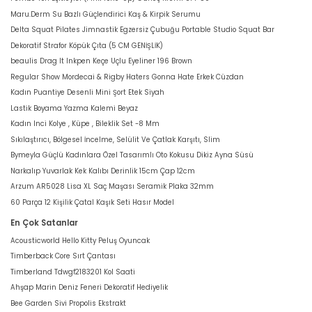
Maru.Derm Su Bazlı Güçlendirici Kaş & Kirpik Serumu
Delta Squat Pilates Jimnastik Egzersiz Çubuğu Portable Studio Squat Bar
Dekoratif Strafor Köpük Çıta (5 CM GENİŞLİK)
beaulis Drag It Inkpen Keçe Uçlu Eyeliner 196 Brown
Regular Show Mordecai & Rigby Haters Gonna Hate Erkek Cüzdan
Kadın Puantiye Desenli Mini Şort Etek Siyah
Lastik Boyama Yazma Kalemi Beyaz
Kadın Inci Kolye , Küpe , Bileklik Set -8 Mm
Sıkılaştırıcı, Bölgesel İncelme, Selülit Ve Çatlak Karşıtı, Slim
Bymeyla Güçlü Kadınlara Özel Tasarımlı Oto Kokusu Dikiz Ayna Süsü
Narkalıp Yuvarlak Kek Kalıbı Derinlik 15cm Çap 12cm
Arzum AR5028 Lisa XL Saç Maşası Seramik Plaka 32mm
60 Parça 12 Kişilik Çatal Kaşık Seti Hasır Model
En Çok Satanlar
Acousticworld Hello Kitty Peluş Oyuncak
Timberback Core Sırt Çantası
Timberland Tdwgf2183201 Kol Saati
Ahşap Marin Deniz Feneri Dekoratif Hediyelik
Bee Garden Sivi Propolis Ekstrakt