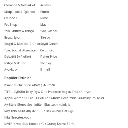
Otomobil & Motosiklet
Adidas
Kitap, Hobi & Eğlence
Puma
Oyuncak
Nivea
Pet Shop
Mac
Yapı Market & Bahçe
Yves Rocher
Beyaz Eşya
Sleepy
Sağlık & Medikal Ürünler
Royal Canin
Takı, Saat & Aksesuar
Columbia
Elektrikli Ev Aletleri
Fisher Price
Bahçe & Balkon
Stanley
Ayakkabı
Einhell
Popüler Ürünler
Kanonik Education ARAÇ ŞEMSİYESİ
TEFAL , Ey505d Easy Fry & Grill Precision Yağsız Fritöz Airfryer,
Apple Watch SE GPS + Cellular 44mm Gece Yarısı Alüminyum Kasa
AyrStore Stereo Ses Kaliteli Bluetooth Kulaklık
Ray-Ban 4340 710/M2 50 Unisex Güneş Gözlüğü
Nike Sneaker,Kadın
NIVEA Nivea SUN Hassas Yüz Güneş Kremi 50ml,