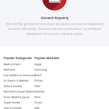
Güvenli Alışveriş
256-bit SSL şifreleme teknolojisi ile kişisel ve ödeme bilgileriniz
koruma altındadır. Güvenli ödeme seçenekleri ve sertifikalı
altyapımız ile huzurla alışveriş yapın.
Popüler Kategoriler
Popüler Markalar
Moda & Giyim
Apple
Elektronik
Samsung
Cep Telefonu & Aksesuar
Bosch
Ev, Yaşam & Mobilya
Philips
Sofra & Mutfak
Tefal
Kozmetik & Kişisel Bakım
Korkmaz
Anne, Bebek & Çocuk
Penti
Süpermarket
Süvari
Spor & Outdoor
Nike