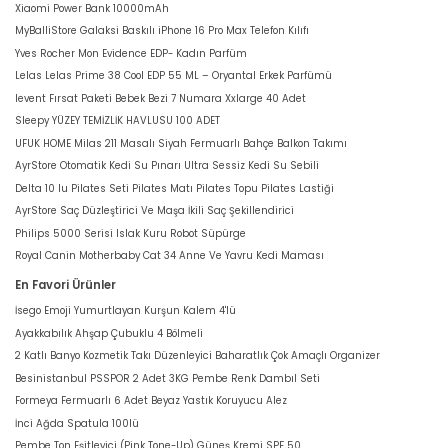
Xiaomi Power Bank 10000mAh
MyBalliStore Galaksi Baskılı iPhone 16 Pro Max Telefon Kılıfı
Yves Rocher Mon Evidence EDP- Kadın Parfüm
Lelas Lelas Prime 38 Cool EDP 55 ML – Oryantal Erkek Parfümü
levent Fırsat Paketi Bebek Bezi 7 Numara Xxlarge 40 Adet
Sleepy YÜZEY TEMİZLİK HAVLUSU 100 ADET
UFUK HOME Milas 211 Masalı Siyah Fermuarlı Bahçe Balkon Takımı
AyrStore Otomatik Kedi Su Pınarı Ultra Sessiz Kedi Su Sebili
Delta 10 lu Pilates Seti Pilates Matı Pilates Topu Pilates Lastiği
AyrStore Saç Düzleştirici Ve Maşa İkili Saç Şekillendirici
Philips 5000 Serisi Islak Kuru Robot Süpürge
Royal Canin Motherbaby Cat 34 Anne Ve Yavru Kedi Maması
En Favori Ürünler
İsego Emoji Yumurtlayan Kurşun Kalem 4'lü
Ayakkabılık Ahşap Çubuklu 4 Bölmeli
2 Katlı Banyo Kozmetik Takı Düzenleyici Baharatlık Çok Amaçlı Organizer
Besinistanbul PSSPOR 2 Adet 3KG Pembe Renk Dambıl Seti
Formeya Fermuarlı 6 Adet Beyaz Yastık Koruyucu Alez
İnci Ağda Spatula 100lü
Pembe Ton Eşitleyici (Pink Tone-Up) Güneş Kremi SPF 50