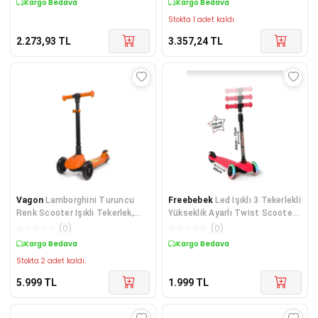
Kargo Bedava
Kargo Bedava
Stokta 1 adet kaldı.
2.273,93
TL
3.357,24
TL
Vagon
Lamborghini Turuncu
Freebebek
Led Işıklı 3 Tekerlekli
Renk Scooter Işıklı Tekerlek,
Yükseklik Ayarlı Twist Scooter
Çocuklar İçin Eğlenceli ve Şık-/
50 kg
☆
☆
☆
☆
☆
(
0
)
☆
☆
☆
☆
☆
(
0
)
Kargo Bedava
Kargo Bedava
Stokta 2 adet kaldı.
5.999
TL
1.999
TL