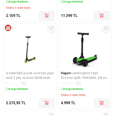
Kargo Bedava
Kargo Bedava
Stokta 3 adet kaldı.
2.159
TL
11.399
TL
4 tekerlekli çocuk scooterı yeşil
Vagon
Lamborghini Yeşil
renk 3 yaş ve üzeri dizlik kask
Scooter Işıklı Tekerlekli, Şık ve
önerilir - Oyuncak
Eğlenceli Çocuk Scooter
☆
☆
☆
☆
☆
(
0
)
☆
☆
☆
☆
☆
(
0
)
Kargo Bedava
Kargo Bedava
Stokta 2 adet kaldı.
2.273,93
TL
4.999
TL