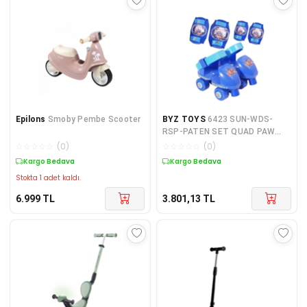
Epilons
Smoby Pembe Scooter
BYZ TOYS
6423 SUN-WDS-
RSP-PATEN SET QUAD PAW
PATROL DİZ DİR SIZE 25 31
☆
☆
☆
☆
☆
(
0
)
☆
☆
☆
☆
☆
(
0
)
PAW
Kargo Bedava
Kargo Bedava
Stokta 1 adet kaldı.
6.999
TL
3.801,13
TL