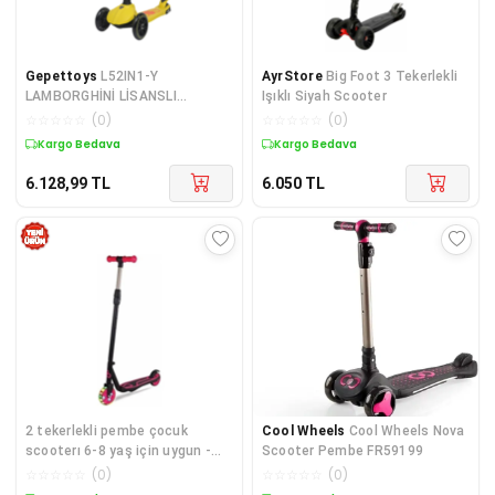
Gepettoys
L52IN1-Y
AyrStore
Big Foot 3 Tekerlekli
LAMBORGHİNİ LİSANSLI
Işıklı Siyah Scooter
KATLANIR OTURAKLI IŞIKLI
☆
☆
☆
☆
☆
(
0
)
☆
☆
☆
☆
☆
(
0
)
SCOOTER SARI
Kargo Bedava
Kargo Bedava
6.128,99
TL
6.050
TL
2 tekerlekli pembe çocuk
Cool Wheels
Cool Wheels Nova
scooterı 6-8 yaş için uygun -
Scooter Pembe FR59199
Oyuncak - Scooterlar
☆
☆
☆
☆
☆
(
0
)
☆
☆
☆
☆
☆
(
0
)
Kategorisi