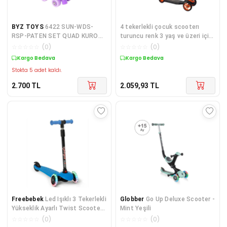
BYZ TOYS
6422 SUN-WDS-
4 tekerlekli çocuk scooterı
RSP-PATEN SET QUAD KUROMİ
turuncu renk 3 yaş ve üzeri için
DİZ DİR SIZE 25 31 KRM
uygun - Oyuncak - Scooterlar
☆
☆
☆
☆
☆
(
0
)
☆
☆
☆
☆
☆
(
0
)
Kargo Bedava
Kargo Bedava
Stokta 5 adet kaldı.
2.700
TL
2.059,93
TL
Freebebek
Led Işıklı 3 Tekerlekli
Globber
Go Up Deluxe Scooter -
Yükseklik Ayarlı Twist Scooter-
Mint Yeşili
40 kg
☆
☆
☆
☆
☆
(
0
)
☆
☆
☆
☆
☆
(
0
)