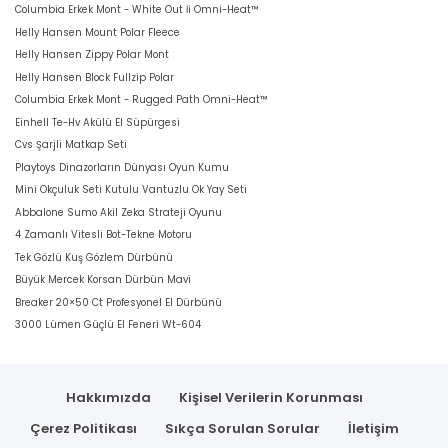
Columbia Erkek Mont - White Out İi Omni-Heat™
Helly Hansen Mount Polar Fleece
Helly Hansen Zippy Polar Mont
Helly Hansen Block Fullzip Polar
Columbia Erkek Mont - Rugged Path Omni-Heat™
Einhell Te-Hv Akülü El Süpürgesi
Cvs Şarjli Matkap Seti
Playtoys Dinazorların Dünyası Oyun Kumu
Mini Okçuluk Seti Kutulu Vantuzlu Ok Yay Seti
Abbalone Sumo Akil Zeka Strateji Oyunu
4 Zamanlı Vitesli Bot-Tekne Motoru
Tek Gözlü Kuş Gözlem Dürbünü
Büyük Mercek Korsan Dürbün Mavi
Breaker 20×50 Ct Profesyonel El Dürbünü
3000 Lümen Güçlü El Feneri Wt-604
Hakkımızda
Kişisel Verilerin Korunması
Çerez Politikası
Sıkça Sorulan Sorular
İletişim