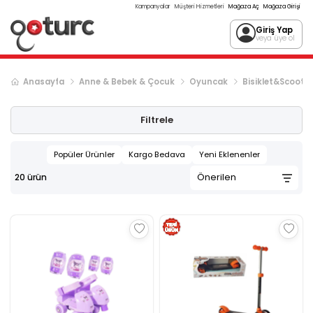
Kampanyalar
Müşteri Hizmetleri
Mağaza Aç
Mağaza Girişi
Giriş Yap
veya üye ol
Anasayfa
Anne & Bebek & Çocuk
Oyuncak
Bisiklet&Scoote
Filtrele
Popüler Ürünler
Kargo Bedava
Yeni Eklenenler
20
ürün