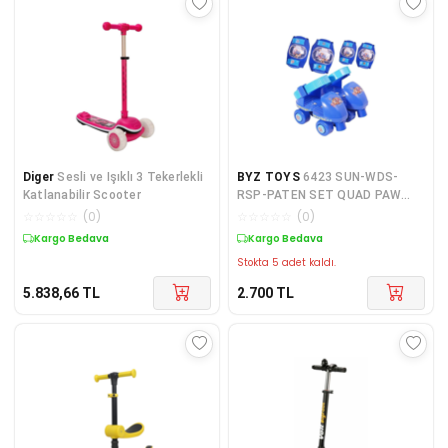
Diger
Sesli ve Işıklı 3 Tekerlekli
BYZ TOYS
6423 SUN-WDS-
Katlanabilir Scooter
RSP-PATEN SET QUAD PAW
PATROL DİZ DİR SIZE 25 31
☆
☆
☆
☆
☆
(
0
)
☆
☆
☆
☆
☆
(
0
)
PAW
Kargo Bedava
Kargo Bedava
Stokta 5 adet kaldı.
5.838,66
TL
2.700
TL