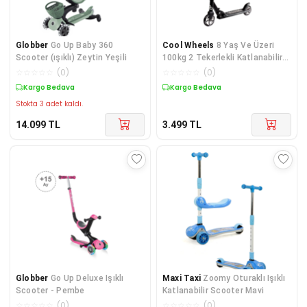
Globber
Go Up Baby 360
Cool Wheels
8 Yaş Ve Üzeri
Scooter (ışıklı) Zeytin Yeşili
100kg 2 Tekerlekli Katlanabilir
Gri Çocuk Scooter
☆
☆
☆
☆
☆
(
0
)
☆
☆
☆
☆
☆
(
0
)
Kargo Bedava
Kargo Bedava
Stokta 3 adet kaldı.
14.099
TL
3.499
TL
Globber
Go Up Deluxe Işıklı
Maxi Taxi
Zoomy Oturaklı Işıklı
Scooter - Pembe
Katlanabilir Scooter Mavi
☆
☆
☆
☆
☆
(
0
)
☆
☆
☆
☆
☆
(
0
)