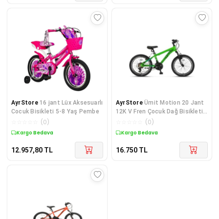
AyrStore
16 jant Lüx Aksesuarlı
AyrStore
Ümit Motion 20 Jant
Cocuk Bisikleti 5-8 Yaş Pembe
12K V Fren Çocuk Dağ Bisikleti
Yeşil 2077
☆
☆
☆
☆
☆
(
0
)
☆
☆
☆
☆
☆
(
0
)
Kargo Bedava
Kargo Bedava
12.957,80
TL
16.750
TL