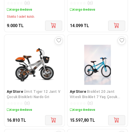
844-210
☆
☆
☆
☆
☆
(
0
)
☆
☆
☆
☆
☆
(
0
)
Kargo Bedava
Kargo Bedava
Stokta 1 adet kaldı.
9.000
TL
14.099
TL
AyrStore
Ümit Tıger 12 Jant V
AyrStore
Bisiklet 20 Jant
Çocuk Bisikleti Nardo Gri
Vitesli Bisiklet 7 Yaş Çocuk
Bisikleti Mavi
☆
☆
☆
☆
☆
(
0
)
☆
☆
☆
☆
☆
(
0
)
Kargo Bedava
Kargo Bedava
16.810
TL
15.597,80
TL