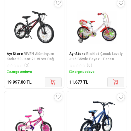
AyrStore
RIVEN Alüminyum
AyrStore
Bisiklet Çocuk Lovely
Kadro 20 Jant 21 Vites Dağ
J:16 Gövde Beyaz - Desen
Bisikleti
Kırmızı
☆
☆
☆
☆
☆
(
0
)
☆
☆
☆
☆
☆
(
0
)
Kargo Bedava
Kargo Bedava
19.997,80
TL
11.677
TL