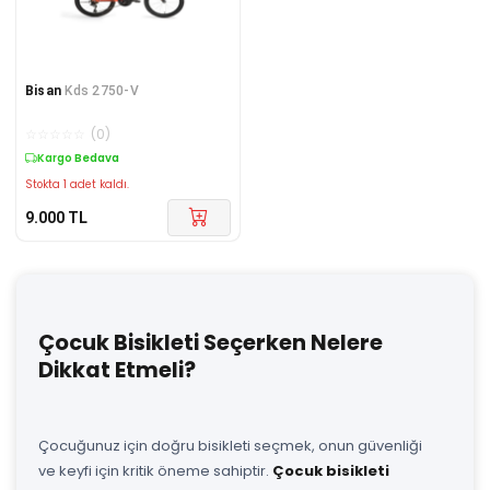
Bisan
Kds 2750-V
☆
☆
☆
☆
☆
(
0
)
Kargo Bedava
Stokta 1 adet kaldı.
9.000
TL
Çocuk Bisikleti Seçerken Nelere
Dikkat Etmeli?
Çocuğunuz için doğru bisikleti seçmek, onun güvenliği
ve keyfi için kritik öneme sahiptir.
Çocuk bisikleti