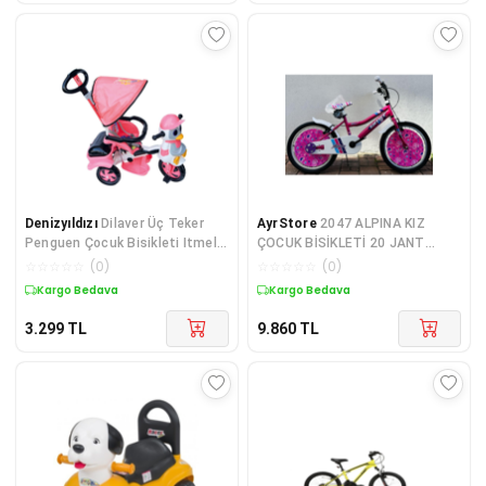
Denizyıldızı
Dilaver Üç Teker
AyrStore
2047 ALPINA KIZ
Penguen Çocuk Bisikleti Itmeli
ÇOCUK BİSİKLETİ 20 JANT
Bisiklet Ebeveyn Kontrollü
VİTESSİZ PEMBE(GREENWAY
☆
☆
☆
☆
☆
(
0
)
☆
☆
☆
☆
☆
(
0
)
Bisiklet 1-4 Yaş Arası
BİSİKLET)
Kargo Bedava
Kargo Bedava
3.299
TL
9.860
TL