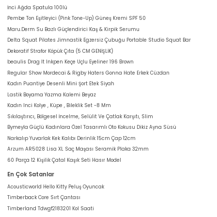
İnci Ağda Spatula 100lü
Pembe Ton Eşitleyici (Pink Tone-Up) Güneş Kremi SPF 50
Maru.Derm Su Bazlı Güçlendirici Kaş & Kirpik Serumu
Delta Squat Pilates Jimnastik Egzersiz Çubuğu Portable Studio Squat Bar
Dekoratif Strafor Köpük Çıta (5 CM GENİŞLİK)
beaulis Drag It Inkpen Keçe Uçlu Eyeliner 196 Brown
Regular Show Mordecai & Rigby Haters Gonna Hate Erkek Cüzdan
Kadın Puantiye Desenli Mini Şort Etek Siyah
Lastik Boyama Yazma Kalemi Beyaz
Kadın Inci Kolye , Küpe , Bileklik Set -8 Mm
Sıkılaştırıcı, Bölgesel İncelme, Selülit Ve Çatlak Karşıtı, Slim
Bymeyla Güçlü Kadınlara Özel Tasarımlı Oto Kokusu Dikiz Ayna Süsü
Narkalıp Yuvarlak Kek Kalıbı Derinlik 15cm Çap 12cm
Arzum AR5028 Lisa XL Saç Maşası Seramik Plaka 32mm
60 Parça 12 Kişilik Çatal Kaşık Seti Hasır Model
En Çok Satanlar
Acousticworld Hello Kitty Peluş Oyuncak
Timberback Core Sırt Çantası
Timberland Tdwgf2183201 Kol Saati