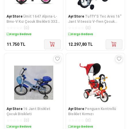
AyrStore
Ümit 1647 Alpına-L-
AyrStore
TuffY'S Tec Ares 16"
Bmx-V Kız Çocuk Bisikleti 332H
Jant Vitessiz V-fren Çocuk
V 16 Jant Pembe
Bisikleti Yan Tekerlekli
☆
☆
☆
☆
☆
(
0
)
☆
☆
☆
☆
☆
(
0
)
Kargo Bedava
Kargo Bedava
11.750
TL
12.297,80
TL
AyrStore
16 Jant Bisiklet
AyrStore
Penguen Kontrollü
Çocuk Bisikleti
Bisiklet Kırmızı
☆
☆
☆
☆
☆
(
0
)
☆
☆
☆
☆
☆
(
0
)
Kargo Bedava
Kargo Bedava