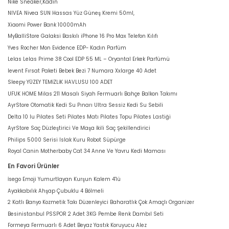
Nike Sneaker,Kadın
NIVEA Nivea SUN Hassas Yüz Güneş Kremi 50ml,
Xiaomi Power Bank 10000mAh
MyBalliStore Galaksi Baskılı iPhone 16 Pro Max Telefon Kılıfı
Yves Rocher Mon Evidence EDP- Kadın Parfüm
Lelas Lelas Prime 38 Cool EDP 55 ML – Oryantal Erkek Parfümü
levent Fırsat Paketi Bebek Bezi 7 Numara Xxlarge 40 Adet
Sleepy YÜZEY TEMİZLİK HAVLUSU 100 ADET
UFUK HOME Milas 211 Masalı Siyah Fermuarlı Bahçe Balkon Takımı
AyrStore Otomatik Kedi Su Pınarı Ultra Sessiz Kedi Su Sebili
Delta 10 lu Pilates Seti Pilates Matı Pilates Topu Pilates Lastiği
AyrStore Saç Düzleştirici Ve Maşa İkili Saç Şekillendirici
Philips 5000 Serisi Islak Kuru Robot Süpürge
Royal Canin Motherbaby Cat 34 Anne Ve Yavru Kedi Maması
En Favori Ürünler
İsego Emoji Yumurtlayan Kurşun Kalem 4'lü
Ayakkabılık Ahşap Çubuklu 4 Bölmeli
2 Katlı Banyo Kozmetik Takı Düzenleyici Baharatlık Çok Amaçlı Organizer
Besinistanbul PSSPOR 2 Adet 3KG Pembe Renk Dambıl Seti
Formeya Fermuarlı 6 Adet Beyaz Yastık Koruyucu Alez