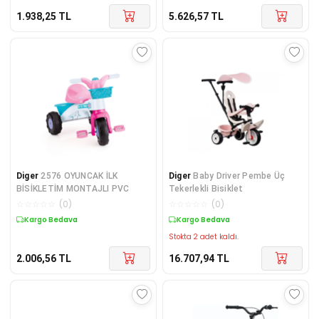
1.938,25
TL
5.626,57
TL
Diger
2576 OYUNCAK İLK
Diger
Baby Driver Pembe Üç
BİSİKLETİM MONTAJLI PVC
Tekerlekli Bisiklet
☆
☆
☆
☆
☆
(
0
)
☆
☆
☆
☆
☆
(
0
)
Kargo Bedava
Kargo Bedava
Stokta 2 adet kaldı.
2.006,56
TL
16.707,94
TL