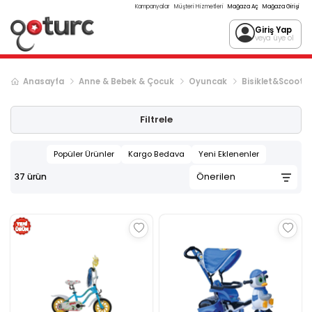
Kampanyalar
Müşteri Hizmetleri
Mağaza Aç
Mağaza Girişi
Giriş Yap
veya üye ol
Anasayfa
Anne & Bebek & Çocuk
Oyuncak
Bisiklet&Scoote
Filtrele
Popüler Ürünler
Kargo Bedava
Yeni Eklenenler
37
ürün