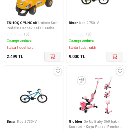
ENHOŞ OYUNCAK
Unisex Sarı
Bisan
Kds 2750-V
Pedalsız Köpek Kafalı Araba
☆
☆
☆
☆
☆
(
0
)
☆
☆
☆
☆
☆
(
0
)
Kargo Bedava
Kargo Bedava
Stokta 3 adet kaldı.
Stokta 1 adet kaldı.
2.499
TL
9.000
TL
Bisan
Kds 2750-V
Globber
Go Up Baby 360 Işıklı
Scooter - Koyu Pastel Pembe