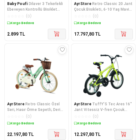
Baby Poufi
Dilaver 3 Tekerlekli
AyrStore
Retro Classic 20 Jant
Ebeveyen Kontrollü Bisiklet
Çocuk Bisikleti, 6-10 Yaş Mavi-
Mavi
kahve Renkli Çocuk Bisikleti
☆
☆
☆
☆
☆
(
0
)
☆
☆
☆
☆
☆
(
0
)
Kargo Bedava
Kargo Bedava
2.899
TL
17.797,80
TL
AyrStore
Retro Classic Özel
AyrStore
TuffY'S Tec Ares 16"
Seri, Hasır Örme Sepetli, Deri
Jant Vitessiz V-fren Çocuk
Elcikli 20 Jant Çocuk Bisikleti,
Bisikleti Yan Tekerlekli
☆
☆
☆
☆
☆
(
0
)
☆
☆
☆
☆
☆
(
0
)
6-9 Yaş Ço
Kargo Bedava
Kargo Bedava
22.197,80
TL
12.297,80
TL