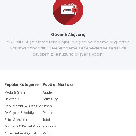
Güvenli Alışveriş
256-bit SSL şifreleme teknolojisi ile kişisel ve ödeme bilgileriniz
koruma altındadır. Güvenli ödeme seçenekleri ve sertifikalı
altyapımız ile huzurla alışveriş yapın.
Popüler Kategoriler
Popüler Markalar
Moda & Giyim
Apple
Elektronik
Samsung
Cep Telefonu & Aksesuar
Bosch
Ev, Yaşam & Mobilya
Philips
Sofra & Mutfak
Tefal
Kozmetik & Kişisel Bakım
Korkmaz
Anne, Bebek & Çocuk
Penti