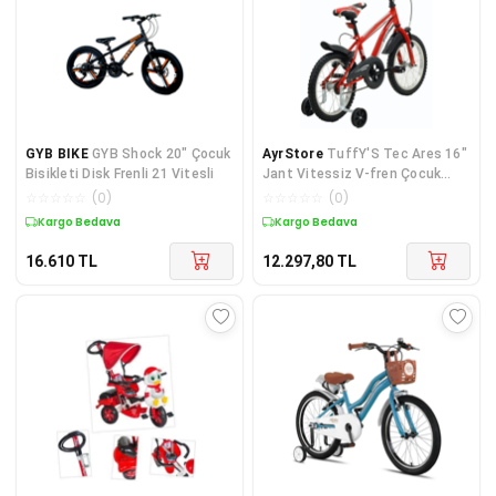
GYB BIKE
GYB Shock 20" Çocuk
AyrStore
TuffY'S Tec Ares 16"
Bisikleti Disk Frenli 21 Vitesli
Jant Vitessiz V-fren Çocuk
Bisikleti Yan Tekerlekli
☆
☆
☆
☆
☆
(
0
)
☆
☆
☆
☆
☆
(
0
)
Kargo Bedava
Kargo Bedava
16.610
TL
12.297,80
TL