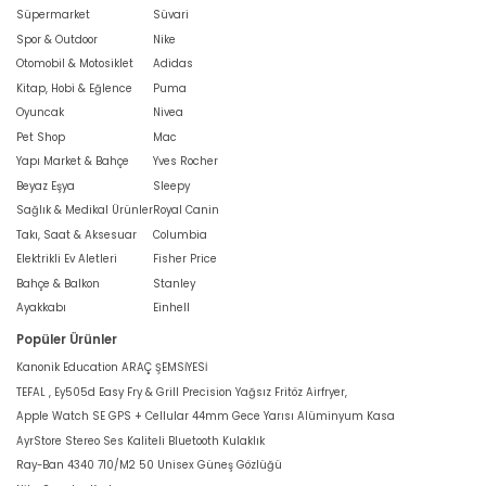
Süpermarket
Süvari
Spor & Outdoor
Nike
Otomobil & Motosiklet
Adidas
Kitap, Hobi & Eğlence
Puma
Oyuncak
Nivea
Pet Shop
Mac
Yapı Market & Bahçe
Yves Rocher
Beyaz Eşya
Sleepy
Sağlık & Medikal Ürünler
Royal Canin
Takı, Saat & Aksesuar
Columbia
Elektrikli Ev Aletleri
Fisher Price
Bahçe & Balkon
Stanley
Ayakkabı
Einhell
Popüler Ürünler
Kanonik Education ARAÇ ŞEMSİYESİ
TEFAL , Ey505d Easy Fry & Grill Precision Yağsız Fritöz Airfryer,
Apple Watch SE GPS + Cellular 44mm Gece Yarısı Alüminyum Kasa
AyrStore Stereo Ses Kaliteli Bluetooth Kulaklık
Ray-Ban 4340 710/M2 50 Unisex Güneş Gözlüğü