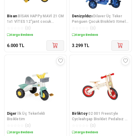
Bisan
BİSAN HAPPy MAVİ 21 CM
Denizyıldızı
Dilaver Üç Teker
1x1 VİTES 12"jant cocuk
Penguen Çocuk Bisikleti Itmeli
bisikleti blc
Bisiklet Ebeveyn Kontrollü
☆
☆
☆
☆
☆
(
0
)
☆
☆
☆
☆
☆
(
0
)
Bisiklet 1-4 Yaş Arası
Kargo Bedava
Kargo Bedava
6.000
TL
3.299
TL
Diger
İlk Üç Tekerlekli
Birliktoy
02 001 Freestyle
Bisikletim
Cycleahşap Bisiklet Pedalsız /
+24 Ay (1 Adettir)
☆
☆
☆
☆
☆
(
0
)
☆
☆
☆
☆
☆
(
0
)
Kargo Bedava
Kargo Bedava