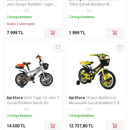
Jant Denge Bisikleti - Light
Teker Çocuk Bisikleti Ilk
Pink
Bisikletim Çocuk Motor.
☆
☆
☆
☆
☆
(
0
)
☆
☆
☆
☆
☆
(
0
)
Kargo Bedava
Kargo Bedava
Stokta 2 adet kaldı.
7.999
TL
1.999
TL
AyrStore
Ümit Tıger 12 Jant V
AyrStore
16 jant Bisilet Lüx
Çocuk Bisikleti Nardo Gri
Aksesuarlı Cocuk Bisikleti 5-8
Yaş
☆
☆
☆
☆
☆
(
0
)
☆
☆
☆
☆
☆
(
0
)
Kargo Bedava
Kargo Bedava
14.500
TL
12.737,80
TL