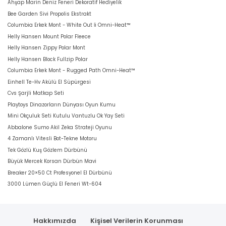
Ahşap Marin Deniz Feneri Dekoratif Hediyelik
Bee Garden Sivi Propolis Ekstrakt
Columbia Erkek Mont - White Out İi Omni-Heat™
Helly Hansen Mount Polar Fleece
Helly Hansen Zippy Polar Mont
Helly Hansen Block Fullzip Polar
Columbia Erkek Mont - Rugged Path Omni-Heat™
Einhell Te-Hv Akülü El Süpürgesi
Cvs Şarjli Matkap Seti
Playtoys Dinazorların Dünyası Oyun Kumu
Mini Okçuluk Seti Kutulu Vantuzlu Ok Yay Seti
Abbalone Sumo Akil Zeka Strateji Oyunu
4 Zamanlı Vitesli Bot-Tekne Motoru
Tek Gözlü Kuş Gözlem Dürbünü
Büyük Mercek Korsan Dürbün Mavi
Breaker 20×50 Ct Profesyonel El Dürbünü
3000 Lümen Güçlü El Feneri Wt-604
Hakkımızda
Kişisel Verilerin Korunması