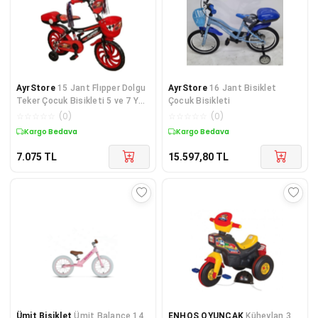
AyrStore
15 Jant Flıpper Dolgu
AyrStore
16 Jant Bisiklet
Teker Çocuk Bisikleti 5 ve 7 Yaş
Çocuk Bisikleti
Çocuk Bisiklet Kırmızı
☆
☆
☆
☆
☆
(
0
)
☆
☆
☆
☆
☆
(
0
)
Kargo Bedava
Kargo Bedava
7.075
TL
15.597,80
TL
Ümit Bisiklet
Ümit Balance 14
ENHOŞ OYUNCAK
Küheylan 3