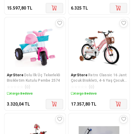
15.597,80
TL
6.325
TL
AyrStore
Dolu İlk Üç Tekerlekli
AyrStore
Retro Classic 16 Jant
Bisikletim Kutulu Pembe 2574
Çocuk Bisikleti, 4-6 Yaş Çocuk
Bisikleti
☆
☆
☆
☆
☆
(
0
)
☆
☆
☆
☆
☆
(
0
)
Kargo Bedava
Kargo Bedava
3.320,04
TL
17.357,80
TL