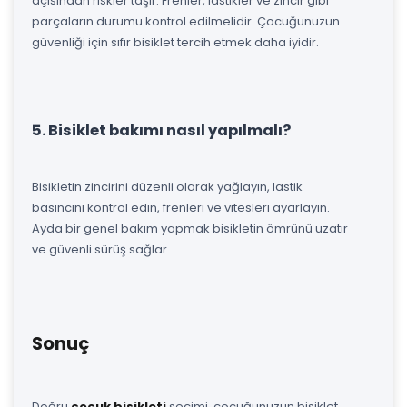
açısından riskler taşır. Frenler, lastikler ve zincir gibi
parçaların durumu kontrol edilmelidir. Çocuğunuzun
güvenliği için sıfır bisiklet tercih etmek daha iyidir.
5. Bisiklet bakımı nasıl yapılmalı?
Bisikletin zincirini düzenli olarak yağlayın, lastik
basıncını kontrol edin, frenleri ve vitesleri ayarlayın.
Ayda bir genel bakım yapmak bisikletin ömrünü uzatır
ve güvenli sürüş sağlar.
Sonuç
Doğru
çocuk bisikleti
seçimi, çocuğunuzun bisiklet