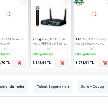
f ART912A Aktif
König
König K-311 E 16
AKG
Akg K72 Profesyo
oparlör
Kanal UHF Dijital Telsiz
Kapalı Studyo Kayıt
Mikrofon
Kulaklık
☆
☆
(
0
)
☆
☆
☆
☆
☆
(
0
)
☆
☆
☆
☆
☆
(
0
)
 Bedava
Kargo Bedava
Kargo Bedava
,70
TL
6.142,61
TL
3.971,91
TL
erlendirmeler
Taksit Seçenekleri
Soru - Cevap