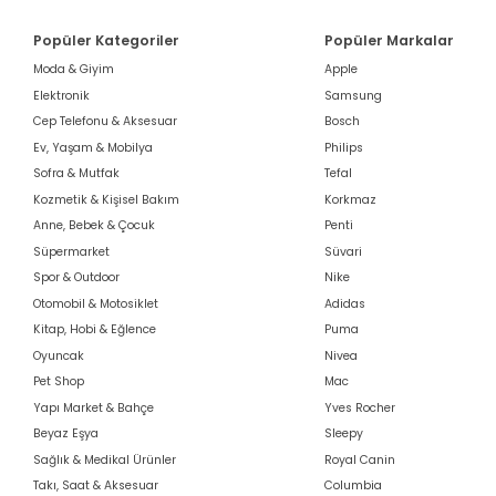
Popüler Kategoriler
Popüler Markalar
Moda & Giyim
Apple
Elektronik
Samsung
Cep Telefonu & Aksesuar
Bosch
Ev, Yaşam & Mobilya
Philips
Sofra & Mutfak
Tefal
Kozmetik & Kişisel Bakım
Korkmaz
Anne, Bebek & Çocuk
Penti
Süpermarket
Süvari
Spor & Outdoor
Nike
Otomobil & Motosiklet
Adidas
Kitap, Hobi & Eğlence
Puma
Oyuncak
Nivea
Pet Shop
Mac
Yapı Market & Bahçe
Yves Rocher
Beyaz Eşya
Sleepy
Sağlık & Medikal Ürünler
Royal Canin
Takı, Saat & Aksesuar
Columbia