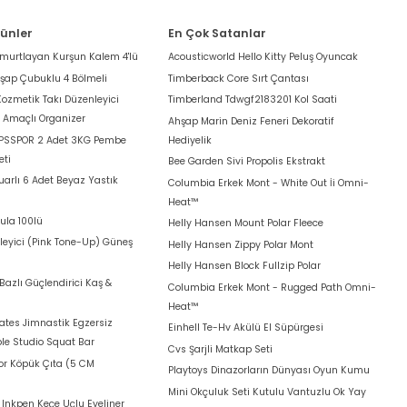
rünler
En Çok Satanlar
umurtlayan Kurşun Kalem 4'lü
Acousticworld Hello Kitty Peluş Oyuncak
hşap Çubuklu 4 Bölmeli
Timberback Core Sırt Çantası
Kozmetik Takı Düzenleyici
Timberland Tdwgf2183201 Kol Saati
k Amaçlı Organizer
Ahşap Marin Deniz Feneri Dekoratif
 PSSPOR 2 Adet 3KG Pembe
Hediyelik
eti
Bee Garden Sivi Propolis Ekstrakt
arlı 6 Adet Beyaz Yastık
Columbia Erkek Mont - White Out İi Omni-
Heat™
ula 100lü
Helly Hansen Mount Polar Fleece
leyici (Pink Tone-Up) Güneş
Helly Hansen Zippy Polar Mont
Helly Hansen Block Fullzip Polar
azlı Güçlendirici Kaş &
Columbia Erkek Mont - Rugged Path Omni-
Heat™
lates Jimnastik Egzersiz
Einhell Te-Hv Akülü El Süpürgesi
le Studio Squat Bar
Cvs Şarjli Matkap Seti
for Köpük Çıta (5 CM
Playtoys Dinazorların Dünyası Oyun Kumu
Mini Okçuluk Seti Kutulu Vantuzlu Ok Yay
t Inkpen Keçe Uçlu Eyeliner