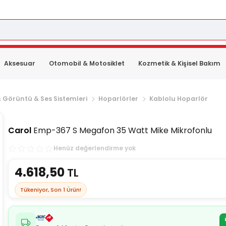
Aksesuar
Otomobil & Motosiklet
Kozmetik & Kişisel Bakım
 Görüntü & Ses Sistemleri
Hoparlörler
Kablolu Hoparlör
Carol
Emp-367 S Megafon 35 Watt Mike Mikrofonlu
Henüz değerlendirme yok
4.618,50
TL
Tükeniyor, Son
1
Ürün!