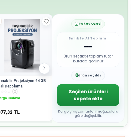
Paket Özeti
Birlikte Al Toplamı
--
Ürün seçtikçe toplam tutar
burada görünür
0
ürün seçildi
1
ınabilir Projeksiyon 64 GB
Geyik Tasarımlı Akıllı
Kablosuz 
2
ili Depolama
Projeksiyon Cihazı 4K WiFi
Destekli
3
Seçilen ürünleri
☆
☆
☆
☆
(
0
)
☆
☆
☆
☆
☆
(
0
)
☆
☆
☆
☆
☆
Bluetooth Destekli
Uyumlu
4
sepete ekle
argo Bedava
Kargo Bedava
Kargo B
5
6
7
Kargo çıkış zamanları mağazalara
377,32
TL
8.717,63
TL
9.171,3
8
göre değişebilir.
9