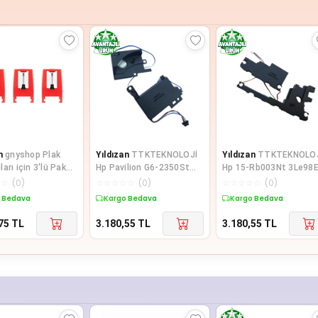
n
gnyshop Plak
Yıldızan
TTKTEKNOLOJİ
Yıldızan
TTKTEKNOLO
arı için 3'lü Paket
Hp Pavilion G6-2350St
Hp 15-Rb003Nt 3Le98
abla Yedek İğneler
G6-2008Et G6-2216Et
15-Ra013Nt 3Qt54Ea
☆
☆
(
0
)
☆
☆
☆
☆
☆
(
0
)
☆
☆
☆
☆
☆
(
0
)
Notebook İ
Notebook İl
 Bedava
Kargo Bedava
Kargo Bedava
75
TL
3.180,55
TL
3.180,55
TL