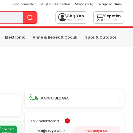
Kampanyalar
Müşteri Hizmetleri
Mağaza Aç
Mağaza Girişi
Giriş Yap
Sepetim
veya üye ol
ürün yok
Elektronik
Anne & Bebek & Çocuk
Spor & Outdoor
›
KARGO BEDAVA
Kelvinelektroma...
-
Ücretsiz
Mağazaya Git
? Satıcıya Sor