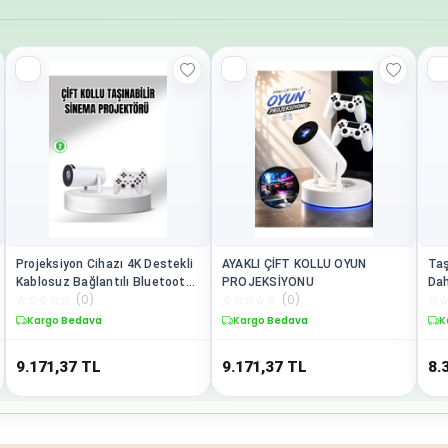
Projeksiyon Cihazı 4K Destekli
AYAKLI ÇİFT KOLLU OYUN
Taş
Kablosuz Bağlantılı Bluetooth
PROJEKSİYONU
Dah
☆
☆
☆
☆
☆
(
0
)
☆
☆
☆
☆
☆
(
0
)
☆
5.0
Kargo Bedava
Kargo Bedava
K
9.171,37
TL
9.171,37
TL
8.