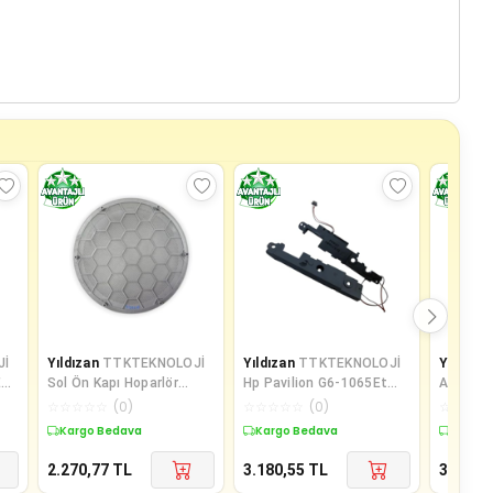
Jİ
Yıldızan
TTKTEKNOLOJİ
Yıldızan
TTKTEKNOLOJİ
Yıldızan
Ea
Sol Ön Kapı Hoparlör
Hp Pavilion G6-1065Et
Asus R5
Kapağı Gri 3B0868149 VW
G6-1110Et G7-1000St
R513Vb 
☆
☆
☆
☆
☆
(
0
)
☆
☆
☆
☆
☆
(
0
)
☆
☆
☆
☆
Lupo il
Notebook İ
Uyumlu 
Kargo Bedava
Kargo Bedava
Kargo 
2.270,77
TL
3.180,55
TL
3.180,5