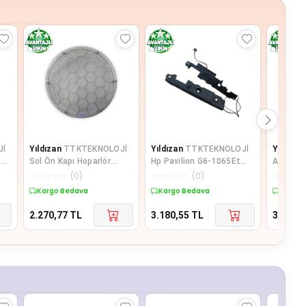
Jİ
Yıldızan
TTKTEKNOLOJİ
Yıldızan
TTKTEKNOLOJİ
Yıldızan
Ea
Sol Ön Kapı Hoparlör
Hp Pavilion G6-1065Et
Asus R5
Kapağı Gri 3B0868149 VW
G6-1110Et G7-1000St
R513Vb 
☆
☆
☆
☆
☆
(
0
)
☆
☆
☆
☆
☆
(
0
)
☆
☆
☆
☆
Lupo il
Notebook İ
Uyumlu 
Kargo Bedava
Kargo Bedava
Kargo 
2.270,77
TL
3.180,55
TL
3.180,5