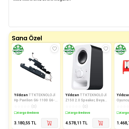
Sana Özel
Yıldızan
TTKTEKNOLOJİ
Yıldızan
TTKTEKNOLOJİ
Yıldıza
Hp Pavilion G6-1100 G6-
Z150 2.0 Speaker, Beyaz
Oyuncul
1B00 G6-1D00 Notebook
TTKTEKNOLOJİ 395519
Döner T
☆
☆
☆
☆
☆
(
0
)
☆
☆
☆
☆
☆
(
0
)
☆
☆
☆
İle Uyu
Kargo Bedava
Kargo Bedava
Kargo
3.180,55
TL
4.578,11
TL
1.468,