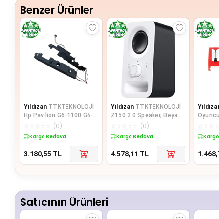
Benzer Ürünler
Yıldızan
TTKTEKNOLOJİ
Yıldızan
TTKTEKNOLOJİ
Yıldıza
Hp Pavilion G6-1100 G6-
Z150 2.0 Speaker, Beyaz
Oyuncul
1B00 G6-1D00 Notebook
TTKTEKNOLOJİ 395519
Döner T
☆
☆
☆
☆
☆
(
0
)
☆
☆
☆
☆
☆
(
0
)
☆
☆
☆
İle Uyu
Kargo Bedava
Kargo Bedava
Kargo
3.180,55
TL
4.578,11
TL
1.468,
Satıcının Ürünleri