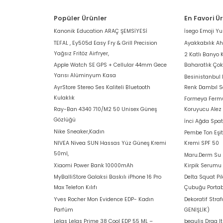
Popüler Ürünler
En Favori Ü
Kanonik Education ARAÇ ŞEMSİYESİ
İsego Emoji Y
TEFAL , Ey505d Easy Fry & Grill Precision
Ayakkabılık A
Yağsız Fritöz Airfryer,
2 Katlı Banyo 
Apple Watch SE GPS + Cellular 44mm Gece
Baharatlık Ço
Yarısı Alüminyum Kasa
Besinistanbul
AyrStore Stereo Ses Kaliteli Bluetooth
Renk Dambıl S
Kulaklık
Formeya Fermu
Ray-Ban 4340 710/M2 50 Unisex Güneş
Koruyucu Alez
Gözlüğü
İnci Ağda Spat
Nike Sneaker,Kadın
Pembe Ton Eşit
NIVEA Nivea SUN Hassas Yüz Güneş Kremi
Kremi SPF 50
50ml,
Maru.Derm Su B
Xiaomi Power Bank 10000mAh
Kirpik Serumu
MyBalliStore Galaksi Baskılı iPhone 16 Pro
Delta Squat Pi
Max Telefon Kılıfı
Çubuğu Portab
Yves Rocher Mon Evidence EDP- Kadın
Dekoratif Stra
Parfüm
GENİŞLİK)
Lelas Lelas Prime 38 Cool EDP 55 ML –
beaulis Drag I