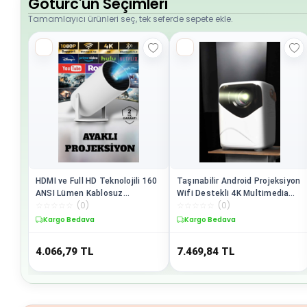
Goturc'un Seçimleri
Tamamlayıcı ürünleri seç, tek seferde sepete ekle.
HDMI ve Full HD Teknolojili 160
Taşınabilir Android Projeksiyon
ANSI Lümen Kablosuz
Wifi Destekli 4K Multimedia
☆
☆
☆
☆
☆
(
0
)
☆
☆
☆
☆
☆
(
0
)
Projeksiyon
Tabanlı Ev Ve Ofis Tipi
Kargo Bedava
Kargo Bedava
4.066,79
TL
7.469,84
TL