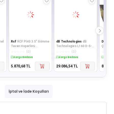
nel
Rcf
RCF Pl40 3.5" Gömme
dB Technologies
dB
Denox
D
Tavan Hoparlörü
Technologies L160 D-5-
Çift Tel
16watt/100v
inch 160 Watt Aktif
120Watt
☆
☆
☆
☆
☆
(
0
)
☆
☆
☆
☆
☆
(
0
)
☆
☆
☆
☆
Duvar Hoparlörü
Mixer
Kargo Bedava
Kargo Bedava
Kargo 
5.870,68
TL
29.086,54
TL
8.821,3
İptal ve İade Koşulları