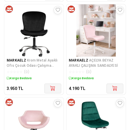
MARKAELZ
Krom Metal Ayaklı
MARKAELZ
AÇELYA BEYAZ
Ofis Çocuk Odası Çalışma
AYAKLI ÇALIŞMA SANDALYESİ
Sandalyesi (AYARLANILA
☆
☆
☆
☆
☆
(
0
)
☆
☆
☆
☆
☆
(
0
)
Kargo Bedava
Kargo Bedava
3.950
TL
4.190
TL