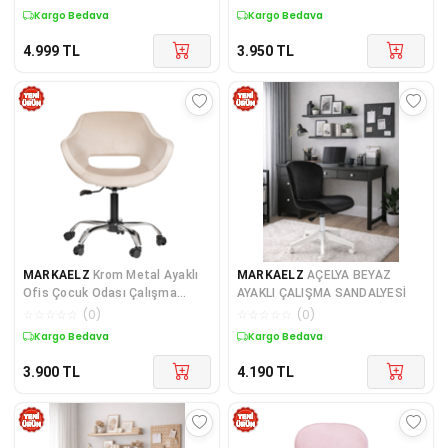
Kargo Bedava
Kargo Bedava
4.999
TL
3.950
TL
MARKAELZ
Krom Metal Ayaklı
MARKAELZ
AÇELYA BEYAZ
Ofis Çocuk Odası Çalışma
AYAKLI ÇALIŞMA SANDALYESİ
Sandalyesi (AYARLANILA
☆
☆
☆
☆
☆
(
0
)
☆
☆
☆
☆
☆
(
0
)
Kargo Bedava
Kargo Bedava
3.900
TL
4.190
TL