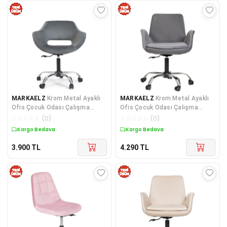
MARKAELZ
Krom Metal Ayaklı
MARKAELZ
Krom Metal Ayaklı
Ofis Çocuk Odası Çalışma
Ofis Çocuk Odası Çalışma
Sandalyesi (AYARLANABİ
Sandalyesi (AYARLANILA
☆
☆
☆
☆
☆
(
0
)
☆
☆
☆
☆
☆
(
0
)
Kargo Bedava
Kargo Bedava
3.900
TL
4.290
TL