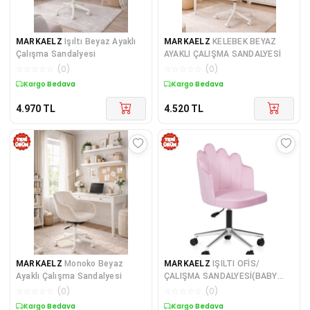
MARKAELZ
Işıltı Beyaz Ayaklı
MARKAELZ
KELEBEK BEYAZ
Çalışma Sandalyesi
AYAKLI ÇALIŞMA SANDALYESİ
☆
☆
☆
☆
☆
(
0
)
☆
☆
☆
☆
☆
(
0
)
Kargo Bedava
Kargo Bedava
4.970
TL
4.520
TL
MARKAELZ
Monoko Beyaz
MARKAELZ
IŞILTI OFİS/
Ayaklı Çalışma Sandalyesi
ÇALIŞMA SANDALYESİ(BABY
FACE KUMAŞ)
☆
☆
☆
☆
☆
(
0
)
☆
☆
☆
☆
☆
(
0
)
Kargo Bedava
Kargo Bedava