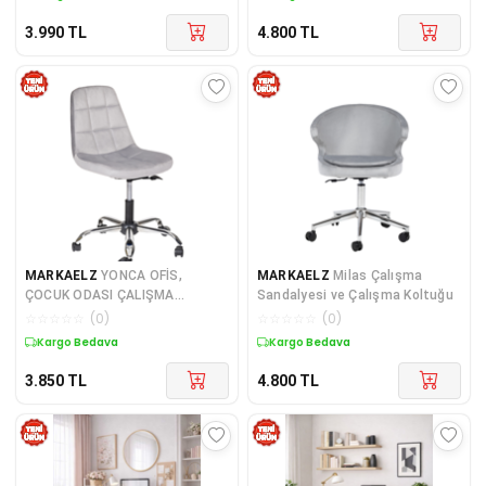
3.990
TL
4.800
TL
MARKAELZ
YONCA OFİS,
MARKAELZ
Milas Çalışma
ÇOCUK ODASI ÇALIŞMA
Sandalyesi ve Çalışma Koltuğu
SANDALYESİ, KROM METAL
☆
☆
☆
☆
☆
(
0
)
☆
☆
☆
☆
☆
(
0
)
AYAK (AYAR
Kargo Bedava
Kargo Bedava
3.850
TL
4.800
TL