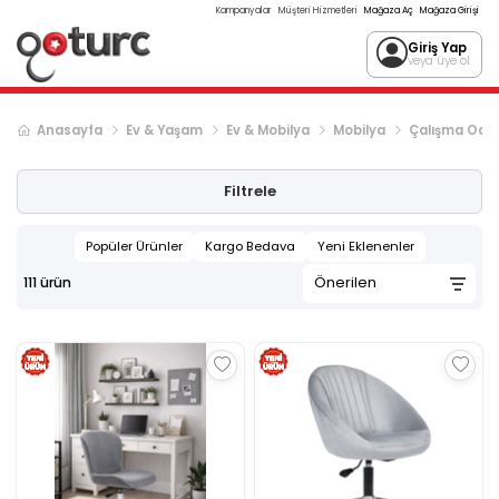
Kampanyalar
Müşteri Hizmetleri
Mağaza Aç
Mağaza Girişi
Giriş Yap
veya üye ol
Anasayfa
Ev & Yaşam
Ev & Mobilya
Mobilya
Çalışma Oda
Sonraki ürün sayfası, sayfa
2
Filtrele
Popüler Ürünler
Kargo Bedava
Yeni Eklenenler
111
ürün