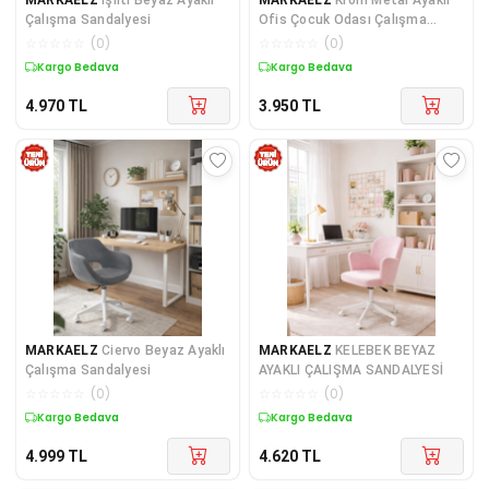
Çalışma Sandalyesi
Ofis Çocuk Odası Çalışma
Sandalyesi (AYARLANILA
☆
☆
☆
☆
☆
(
0
)
☆
☆
☆
☆
☆
(
0
)
Kargo Bedava
Kargo Bedava
4.970
TL
3.950
TL
MARKAELZ
Ciervo Beyaz Ayaklı
MARKAELZ
KELEBEK BEYAZ
Çalışma Sandalyesi
AYAKLI ÇALIŞMA SANDALYESİ
☆
☆
☆
☆
☆
(
0
)
☆
☆
☆
☆
☆
(
0
)
Kargo Bedava
Kargo Bedava
4.999
TL
4.620
TL