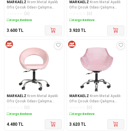
MARKAELZ
Krom Metal Ayaklı
MARKAELZ
Krom Metal Ayaklı
Ofis Çocuk Odası Çalışma
Ofis Çocuk Odası Çalışma
Sandalyesi (AYARLANILA
Sandalyesi (ayarlanila
☆
☆
☆
☆
☆
(
0
)
☆
☆
☆
☆
☆
(
0
)
Kargo Bedava
Kargo Bedava
3.600
TL
3.920
TL
MARKAELZ
Krom Metal Ayaklı
MARKAELZ
Krom Metal Ayaklı
Ofis Çocuk Odası Çalışma
Ofis Çocuk Odası Çalışma
Sandalyesi (AYARLANILA
Sandalyesi (AYARLANILA
☆
☆
☆
☆
☆
(
0
)
☆
☆
☆
☆
☆
(
0
)
Kargo Bedava
Kargo Bedava
4.480
TL
3.620
TL