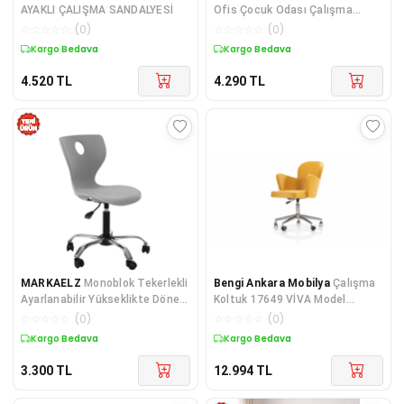
AYAKLI ÇALIŞMA SANDALYESİ
Ofis Çocuk Odası Çalışma
Sandalyesi (AYARLANILA
☆
☆
☆
☆
☆
(
0
)
☆
☆
☆
☆
☆
(
0
)
Kargo Bedava
Kargo Bedava
4.520
TL
4.290
TL
MARKAELZ
Monoblok Tekerlekli
Bengi Ankara Mobilya
Çalışma
Ayarlanabilir Yükseklikte Döner
Koltuk 17649 VİVA Model
Ayaklı Çocuk
Poliüretan Dökme Sünger Çelik
☆
☆
☆
☆
☆
(
0
)
☆
☆
☆
☆
☆
(
0
)
Sağ
Kargo Bedava
Kargo Bedava
3.300
TL
12.994
TL