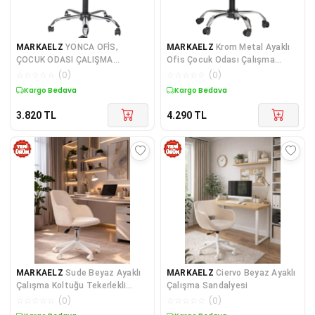
MARKAELZ
YONCA OFİS,
MARKAELZ
Krom Metal Ayaklı
ÇOCUK ODASI ÇALIŞMA
Ofis Çocuk Odası Çalışma
SANDALYESİ, KROM METAL
Sandalyesi (AYARLANILA
☆
☆
☆
☆
☆
(
0
)
☆
☆
☆
☆
☆
(
0
)
AYAK (AYAR
Kargo Bedava
Kargo Bedava
3.820
TL
4.290
TL
MARKAELZ
Sude Beyaz Ayaklı
MARKAELZ
Ciervo Beyaz Ayaklı
Çalışma Koltuğu Tekerlekli
Çalışma Sandalyesi
Ayarlanabilir Ofis S
☆
☆
☆
☆
☆
(
0
)
☆
☆
☆
☆
☆
(
0
)