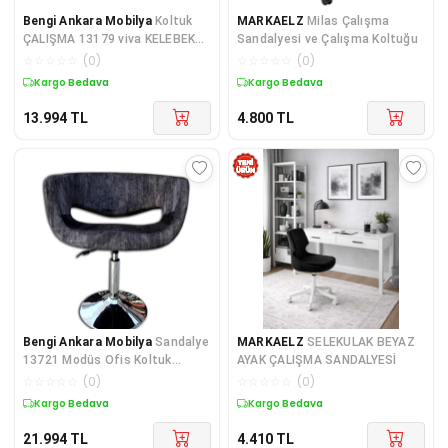
Bengi Ankara Mobilya
Koltuk
MARKAELZ
Milas Çalışma
ÇALIŞMA 13179 viva KELEBEK
Sandalyesi ve Çalışma Koltuğu
Poliüretan Dökme Sünger
☆
☆
☆
☆
☆
(
0
)
☆
☆
☆
☆
☆
(
0
)
Amortis
Kargo Bedava
Kargo Bedava
13.994
TL
4.800
TL
Bengi Ankara Mobilya
Sandalye
MARKAELZ
SELEKULAK BEYAZ
13721 Modüs Ofis Koltuk
AYAK ÇALIŞMA SANDALYESİ
Dönerli Amortisör Poliüretan
☆
☆
☆
☆
☆
(
0
)
☆
☆
☆
☆
☆
(
0
)
Dök
Kargo Bedava
Kargo Bedava
21.994
TL
4.410
TL