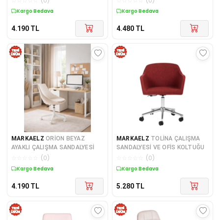
☆
☆
☆
☆
☆
(
0
)
☆
☆
☆
☆
☆
(
0
)
Kargo Bedava
Kargo Bedava
4.190
TL
4.480
TL
MARKAELZ
ORİON BEYAZ
MARKAELZ
TOLİNA ÇALIŞMA
AYAKLI ÇALIŞMA SANDALYESİ
SANDALYESİ VE OFİS KOLTUĞU
☆
☆
☆
☆
☆
(
0
)
☆
☆
☆
☆
☆
(
0
)
Kargo Bedava
Kargo Bedava
4.190
TL
5.280
TL