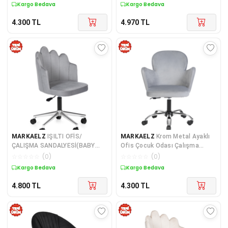
Kargo Bedava
Kargo Bedava
4.300
TL
4.970
TL
MARKAELZ
IŞILTI OFİS/
MARKAELZ
Krom Metal Ayaklı
ÇALIŞMA SANDALYESİ(BABY
Ofis Çocuk Odası Çalışma
FACE KUMAŞ)
Sandalyesi (AYARLANABİ
☆
☆
☆
☆
☆
(
0
)
☆
☆
☆
☆
☆
(
0
)
Kargo Bedava
Kargo Bedava
4.800
TL
4.300
TL