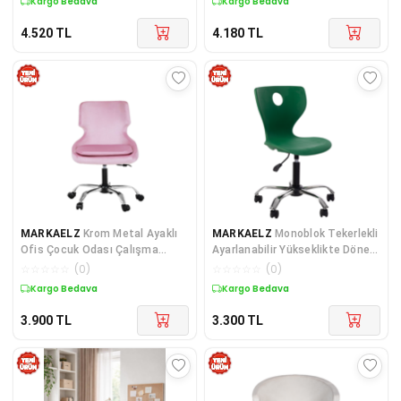
Kargo Bedava
Kargo Bedava
4.520
TL
4.180
TL
MARKAELZ
Krom Metal Ayaklı
MARKAELZ
Monoblok Tekerlekli
Ofis Çocuk Odası Çalışma
Ayarlanabilir Yükseklikte Döner
Sandalyesi (ayarlanila
Ayaklı Çocuk
☆
☆
☆
☆
☆
(
0
)
☆
☆
☆
☆
☆
(
0
)
Kargo Bedava
Kargo Bedava
3.900
TL
3.300
TL