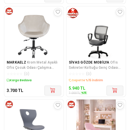
MARKAELZ
Krom Metal Ayaklı
SİVAS GÖZDE MOBİLYA
Ofis
Ofis Çocuk Odası Çalışma
Sekreter Koltuğu Genç Odası
Sandalyesi (AYARLANILA
Çalışma Sandalyesi
☆
☆
☆
☆
☆
(
0
)
☆
☆
☆
☆
☆
(
0
)
5972013GRI
Kargo Bedava
Sepette %15 İndirim
5.940
TL
3.700
TL
%
15
7.000
TL