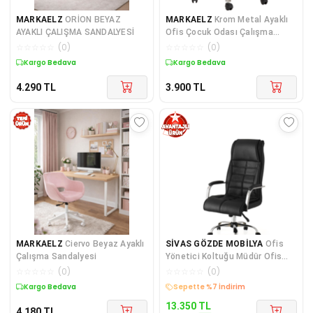
MARKAELZ
ORİON BEYAZ
MARKAELZ
Krom Metal Ayaklı
AYAKLI ÇALIŞMA SANDALYESİ
Ofis Çocuk Odası Çalışma
Sandalyesi (AYARLANABİ
☆
☆
☆
☆
☆
(
0
)
☆
☆
☆
☆
☆
(
0
)
Kargo Bedava
Kargo Bedava
4.290
TL
3.900
TL
MARKAELZ
Ciervo Beyaz Ayaklı
SİVAS GÖZDE MOBİLYA
Ofis
Çalışma Sandalyesi
Yönetici Koltuğu Müdür Ofis
Çalışma Sandalye
☆
☆
☆
☆
☆
(
0
)
☆
☆
☆
☆
☆
(
0
)
Kargo Bedava
Sepette %7 İndirim
13.350
TL
4.180
TL