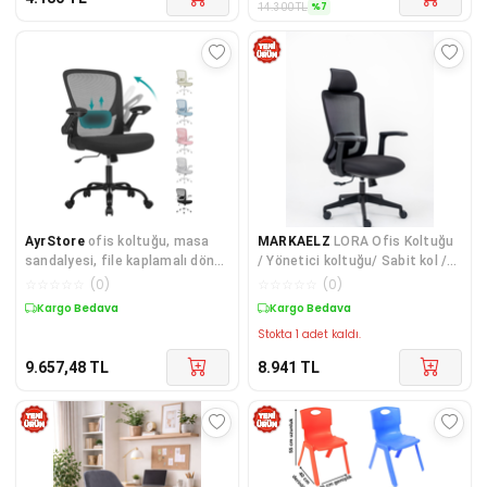
%
7
14.300
TL
AyrStore
ofis koltuğu, masa
MARKAELZ
LORA Ofis Koltuğu
sandalyesi, file kaplamalı döner
/ Yönetici koltuğu/ Sabit kol /
sandalye, ergonomik, yastıklı
Hareketli Başlı
☆
☆
☆
☆
☆
(
0
)
☆
☆
☆
☆
☆
(
0
)
bel
Kargo Bedava
Kargo Bedava
Stokta 1 adet kaldı.
9.657,48
TL
8.941
TL