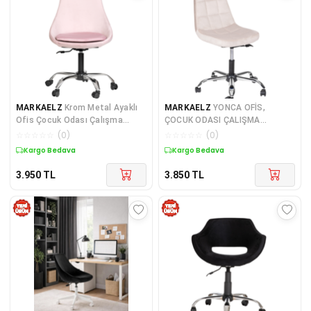
MARKAELZ
Krom Metal Ayaklı
MARKAELZ
YONCA OFİS,
Ofis Çocuk Odası Çalışma
ÇOCUK ODASI ÇALIŞMA
Sandalyesi (AYARLANILA
SANDALYESİ, KROM METAL
☆
☆
☆
☆
☆
(
0
)
☆
☆
☆
☆
☆
(
0
)
AYAK (AYAR
Kargo Bedava
Kargo Bedava
3.950
TL
3.850
TL