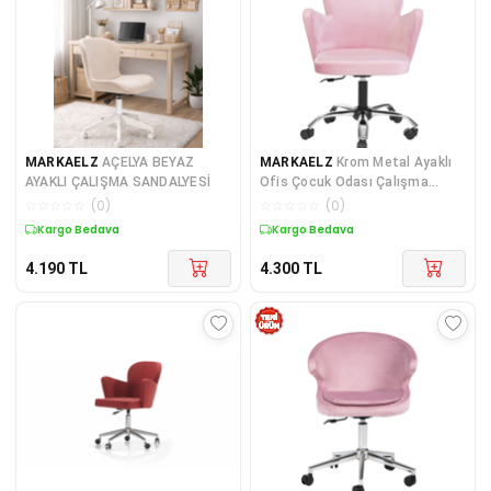
MARKAELZ
AÇELYA BEYAZ
MARKAELZ
Krom Metal Ayaklı
AYAKLI ÇALIŞMA SANDALYESİ
Ofis Çocuk Odası Çalışma
Sandalyesi (AYARLANABİ
☆
☆
☆
☆
☆
(
0
)
☆
☆
☆
☆
☆
(
0
)
Kargo Bedava
Kargo Bedava
4.190
TL
4.300
TL