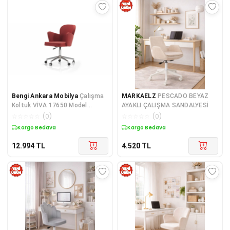
Bengi Ankara Mobilya
Çalışma
MARKAELZ
PESCADO BEYAZ
Koltuk VİVA 17650 Model
AYAKLI ÇALIŞMA SANDALYESİ
Poliüretan Dökme Sünger
☆
☆
☆
☆
☆
(
0
)
☆
☆
☆
☆
☆
(
0
)
sağlam Am
Kargo Bedava
Kargo Bedava
12.994
TL
4.520
TL