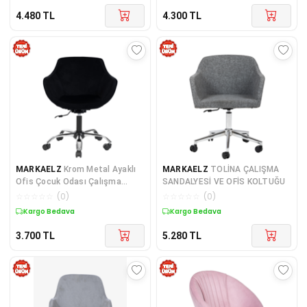
4.480
TL
4.300
TL
MARKAELZ
Krom Metal Ayaklı
MARKAELZ
TOLİNA ÇALIŞMA
Ofis Çocuk Odası Çalışma
SANDALYESİ VE OFİS KOLTUĞU
Sandalyesi (AYARLANILA
☆
☆
☆
☆
☆
(
0
)
☆
☆
☆
☆
☆
(
0
)
Kargo Bedava
Kargo Bedava
3.700
TL
5.280
TL