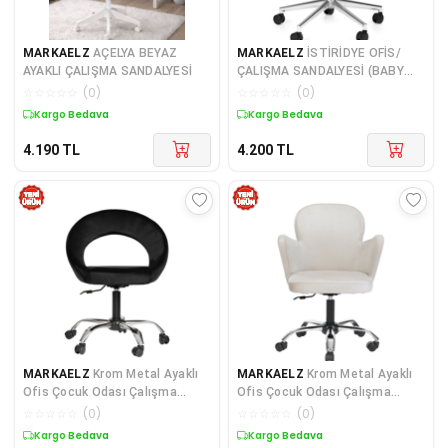
MARKAELZ
AÇELYA BEYAZ
MARKAELZ
İSTİRİDYE OFİS/
AYAKLI ÇALIŞMA SANDALYESİ
ÇALIŞMA SANDALYESİ (BABY
FACE KUMAŞ)
☆
☆
☆
☆
☆
(
0
)
☆
☆
☆
☆
☆
(
0
)
Kargo Bedava
Kargo Bedava
4.190
TL
4.200
TL
MARKAELZ
Krom Metal Ayaklı
MARKAELZ
Krom Metal Ayaklı
Ofis Çocuk Odası Çalışma
Ofis Çocuk Odası Çalışma
Sandalyesi (AYARLANILA
Sandalyesi (AYARLANABİ
☆
☆
☆
☆
☆
(
0
)
☆
☆
☆
☆
☆
(
0
)
Kargo Bedava
Kargo Bedava