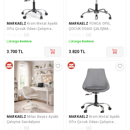
MARKAELZ
Krom Metal Ayaklı
MARKAELZ
YONCA OFİS,
Ofis Çocuk Odası Çalışma
ÇOCUK ODASI ÇALIŞMA
Sandalyesi (AYARLANABİ
SANDALYESİ, KROM METAL
☆
☆
☆
☆
☆
(
0
)
☆
☆
☆
☆
☆
(
0
)
AYAK (AYAR
Kargo Bedava
Kargo Bedava
3.700
TL
3.820
TL
MARKAELZ
Milas Beyaz Ayaklı
MARKAELZ
Krom Metal Ayaklı
Çalışma Sandalyesi
Ofis Çocuk Odası Çalışma
Sandalyesi (AYARLANILA
☆
☆
☆
☆
☆
(
0
)
☆
☆
☆
☆
☆
(
0
)