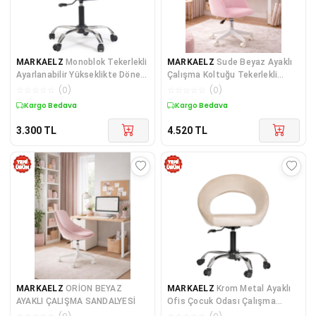
MARKAELZ
Monoblok Tekerlekli
MARKAELZ
Sude Beyaz Ayaklı
Ayarlanabilir Yükseklikte Döner
Çalışma Koltuğu Tekerlekli
Ayaklı Çocuk
Ayarlanabilir Ofis S
☆
☆
☆
☆
☆
(
0
)
☆
☆
☆
☆
☆
(
0
)
Kargo Bedava
Kargo Bedava
3.300
TL
4.520
TL
MARKAELZ
ORİON BEYAZ
MARKAELZ
Krom Metal Ayaklı
AYAKLI ÇALIŞMA SANDALYESİ
Ofis Çocuk Odası Çalışma
Sandalyesi (AYARLANILA