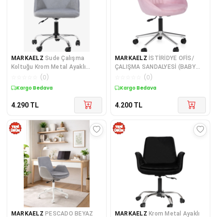
MARKAELZ
Sude Çalışma
MARKAELZ
İSTİRİDYE OFİS/
Koltuğu Krom Metal Ayaklı
ÇALIŞMA SANDALYESİ (BABY
Tekerlekli Ofis Sandalyesi
FACE KUMAŞ)
☆
☆
☆
☆
☆
(
0
)
☆
☆
☆
☆
☆
(
0
)
Kargo Bedava
Kargo Bedava
4.290
TL
4.200
TL
MARKAELZ
PESCADO BEYAZ
MARKAELZ
Krom Metal Ayaklı