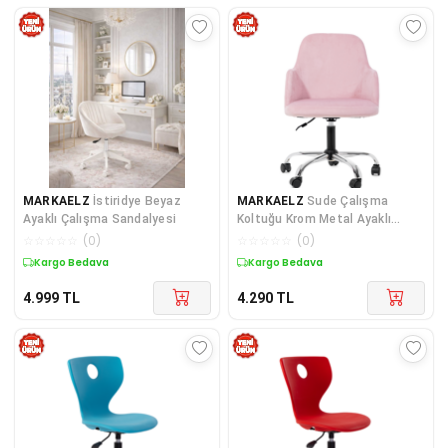
MARKAELZ
İstiridye Beyaz
MARKAELZ
Sude Çalışma
Ayaklı Çalışma Sandalyesi
Koltuğu Krom Metal Ayaklı
Tekerlekli Ofis Sandalyesi
☆
☆
☆
☆
☆
(
0
)
☆
☆
☆
☆
☆
(
0
)
Kargo Bedava
Kargo Bedava
4.999
TL
4.290
TL