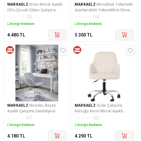
MARKAELZ
Krom Metal Ayaklı
MARKAELZ
Monoblok Tekerlekli
Ofis Çocuk Odası Çalışma
Ayarlanabilir Yükseklikte Döner
Sandalyesi (AYARLANILA
Ayaklı Çocuk
☆
☆
☆
☆
☆
(
0
)
☆
☆
☆
☆
☆
(
0
)
Kargo Bedava
Kargo Bedava
4.480
TL
3.300
TL
MARKAELZ
Monoko Beyaz
MARKAELZ
Sude Çalışma
Ayaklı Çalışma Sandalyesi
Koltuğu Krom Metal Ayaklı
Tekerlekli Ofis Sandalyesi
☆
☆
☆
☆
☆
(
0
)
☆
☆
☆
☆
☆
(
0
)
Kargo Bedava
Kargo Bedava
4.180
TL
4.290
TL