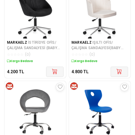
MARKAELZ
İSTİRİDYE OFİS/
MARKAELZ
IŞILTI OFİS/
ÇALIŞMA SANDALYESİ (BABY
ÇALIŞMA SANDALYESİ(BABY
FACE KUMAŞ)
FACE KUMAŞ)
☆
☆
☆
☆
☆
(
0
)
☆
☆
☆
☆
☆
(
0
)
Kargo Bedava
Kargo Bedava
4.200
TL
4.800
TL