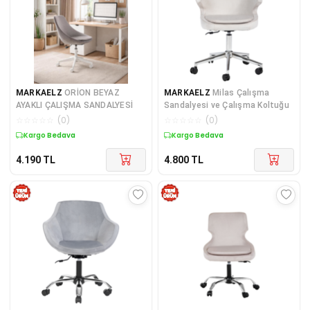
MARKAELZ
ORİON BEYAZ
MARKAELZ
Milas Çalışma
AYAKLI ÇALIŞMA SANDALYESİ
Sandalyesi ve Çalışma Koltuğu
☆
☆
☆
☆
☆
(
0
)
☆
☆
☆
☆
☆
(
0
)
Kargo Bedava
Kargo Bedava
4.190
TL
4.800
TL