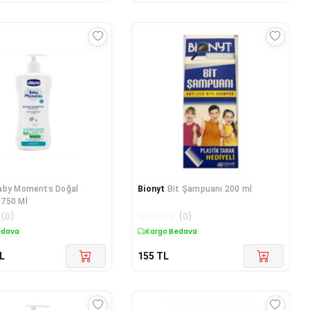
aby Moments Doğal
Bionyt
Bit Şampuanı 200 ml
750 Ml
(
0
)
☆
☆
☆
☆
☆
(
0
)
edava
Kargo Bedava
L
155
TL