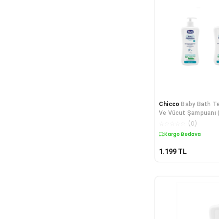
Chicco
Baby Bath T
Ve Vücut Şampuanı (7
Eko Paket
☆
☆
☆
☆
☆
(
0
)
Kargo Bedava
1.199
TL