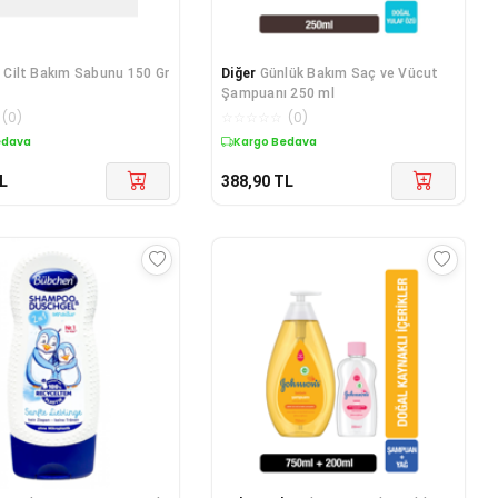
3
Cilt Bakım Sabunu 150 Gr
Diğer
Günlük Bakım Saç ve Vücut
Şampuanı 250 ml
(
0
)
☆
☆
☆
☆
☆
(
0
)
edava
Kargo Bedava
L
388,90
TL