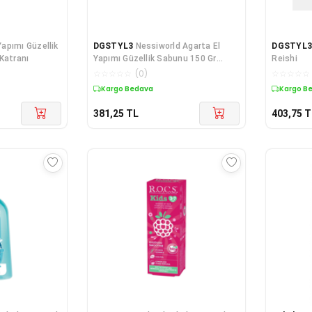
Yapımı Güzellik
DGSTYL3
Nessiworld Agarta El
DGSTYL
Katranı
Yapımı Güzellik Sabunu 150 Gr
Reishi
Bittim
☆
☆
☆
☆
☆
(
0
)
☆
☆
☆
☆
☆
Kargo Bedava
Kargo B
381,25
TL
403,75
T