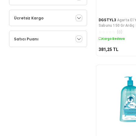
Ücretsiz Kargo
DGSTYL3
Agarta El 
Sabunu 150 Gr Ardıç 
☆
☆
☆
☆
☆
(
0
)
Satıcı Puanı
Kargo Bedava
381,25
TL