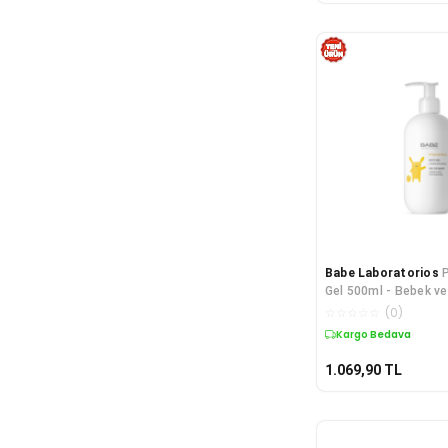
Babe Laboratorios
Gel 500ml - Bebek ve
Banyo Jeli
☆
☆
☆
☆
☆
(
0
)
Kargo Bedava
1.069,90
TL