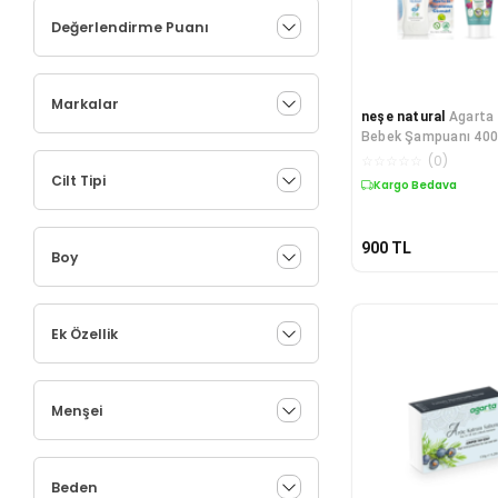
Değerlendirme Puanı
Markalar
neşe natural
Agarta 
Bebek Şampuanı 400
Diş Macunu 75 ml +
☆
☆
☆
☆
☆
(
0
)
150 gr
Cilt Tipi
Kargo Bedava
900
TL
Boy
Ek Özellik
Menşei
Beden