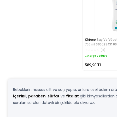
Chicco
Saç Ve Vücu
750 ml 0000284310
☆
☆
☆
☆
☆
(
0
)
Kargo Bedava
589,90
TL
Bebeklerin hassas cilt ve saç yapısı, onlara özel bakım ürü
içerikli
,
paraben
,
sülfat
ve
fitalat
gibi kimyasallardan a
sorulan soruları detaylı bir şekilde ele alıyoruz.