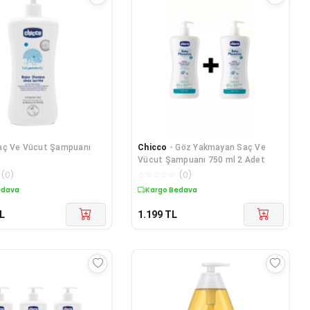
aç Ve Vücut Şampuanı
Chicco
- Göz Yakmayan Saç Ve
Vücut Şampuanı 750 ml 2 Adet
(
0
)
☆
☆
☆
☆
☆
(
0
)
edava
Kargo Bedava
L
1.199
TL