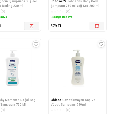
Çocuk Şampuan&Duş Jeli
Johnson's
Johnsons Baby Gold
t Darling 230 ml
Şampuan 750 ml Yağ Set 200 ml
(
0
)
☆
☆
☆
☆
☆
(
0
)
edava
Kargo Bedava
L
579
TL
aby Moments Doğal Saç
Chicco
Göz Yakmayan Saç Ve
 Şampuanı 750 Ml
Vücut Şampuanı 750ml
(
0
)
☆
☆
☆
☆
☆
(
0
)