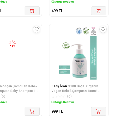
edava
Kargo Bedava
L
499
TL
nidoğan Şampuan Bebek
Baby İcon
%100 Doğal Organik
mpuan Baby Shampoo 150
Vegan Bebek Şampuanı Konak
Önleyici 300ML Termal Su Katkılı
(
0
)
☆
☆
☆
☆
☆
(
0
)
edava
Kargo Bedava
999
TL