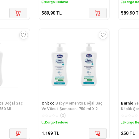
Kargo Bedava
Kargo B
589,90
TL
589,90
T
s Doğal Saç
Chicco
Baby Moments Doğal Saç
Barnio
Ye
750 Ml
Ve Vücut Şampuanı 750 ml X 2
Köpük Şa
Adet
ML
☆
☆
☆
☆
☆
(
0
)
☆
☆
☆
☆
☆
Kargo Bedava
Kargo B
1.199
TL
250
TL