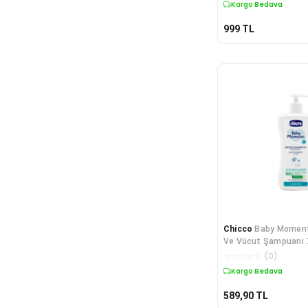
Kargo Bedava
999
TL
Chicco
Baby Moment
Ve Vücut Şampuanı 
☆
☆
☆
☆
☆
(
0
)
Kargo Bedava
589,90
TL