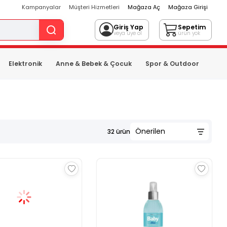
Kampanyalar
Müşteri Hizmetleri
Mağaza Aç
Mağaza Girişi
Giriş Yap
Sepetim
veya üye ol
ürün yok
Elektronik
Anne & Bebek & Çocuk
Spor & Outdoor
32
ürün