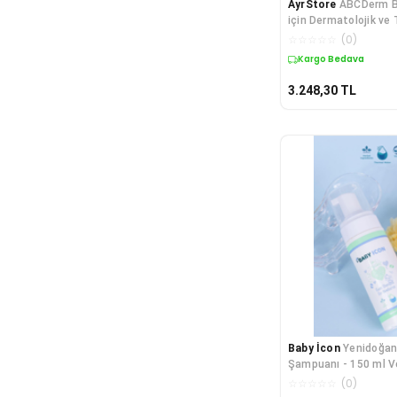
AyrStore
ABCDerm B
için Dermatolojik ve
Saç, Vücut Şampuan
☆
☆
☆
☆
☆
(
0
)
Kargo Bedava
3.248,30
TL
Baby İcon
Yenidoğan
Şampuanı - 150 ml V
Içerikli Konak Önley
☆
☆
☆
☆
☆
(
0
)