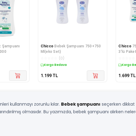
t Şampuanı
Chicco
Bebek Şampuanı 750+750
Chicco
7
0000
Ml(eko Set)
3'lü Paket
☆
☆
☆
☆
☆
(
0
)
☆
☆
☆
☆
☆
Kargo Bedava
Kargo B
1.199
TL
1.699
TL
nleri kullanmayı zorunlu kılar.
Bebek şampuanı
seçerken dikkat
rındırılmış olmasıdır. Bu yazımızda, bebek şampuanı alırken nelere 