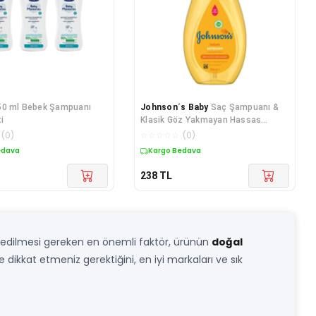
50 ml Bebek Şampuanı
Johnson´s Baby
Saç Şampuanı &
i
Klasik Göz Yakmayan Hassas
Saçlar Ve Bebekler Için 750 ml
(
0
)
☆
☆
☆
☆
☆
(
0
)
edava
Kargo Bedava
238
TL
 edilmesi gereken en önemli faktör, ürünün
doğal
dikkat etmeniz gerektiğini, en iyi markaları ve sık