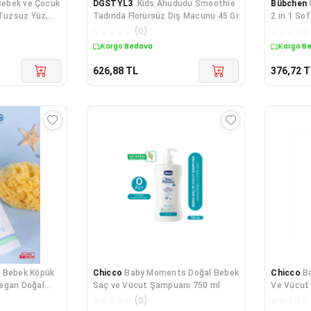
ebek ve Çocuk
DGSTYL3
.Kids Ahududu Smoothie
Bübchen
 Tuzsuz Yüz,
Tadında Florürsüz Diş Macunu 45 Gr
2 in 1 Sof
ı Normal
☆
☆
☆
☆
☆
(
0
)
☆
☆
☆
☆
☆
Kargo Bedava
Kargo B
626,88
TL
376,72
T
 Bebek Köpük
Chicco
Baby Moments Doğal Bebek
Chicco
B
egan Doğal
Saç ve Vücut Şampuanı 750 ml
Ve Vücut
ici Şampuan
☆
☆
☆
☆
☆
(
0
)
☆
☆
☆
☆
☆