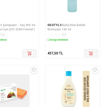
it Şampuanı - Saç Biti Ve
DGSTYL3
Baby Blue Bebek
ı Için Çift Etkili Formül (
Kolonyası 150 ml
(
0
)
☆
☆
☆
☆
☆
(
0
)
edava
Kargo Bedava
437,50
TL