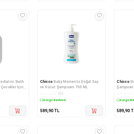
Pediatric Bath
Chicco
Baby Moments Doğal Saç
Chicco
B
 Çocuklar İçin
ve Vücut Şampuanı 750 ML
Şampuan 
☆
☆
☆
☆
☆
(
0
)
☆
☆
☆
☆
☆
Kargo Bedava
Kargo B
589,90
TL
589,90
T