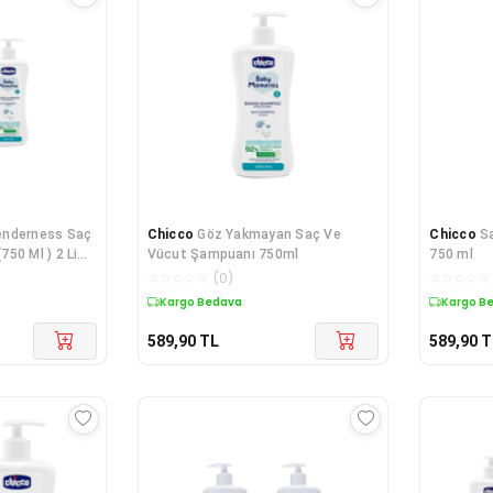
enderness Saç
Chicco
Göz Yakmayan Saç Ve
Chicco
S
50 Ml ) 2 Li
Vücut Şampuanı 750ml
750 ml
☆
☆
☆
☆
☆
(
0
)
☆
☆
☆
☆
☆
Kargo Bedava
Kargo B
589,90
TL
589,90
T