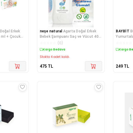
Doğal Erkek
neşe natural
Agarta Doğal Erkek
BAYBİT
B
 ml + Çocuk
Bebek Şampuanı Saç ve Vücut 400
Yumurtalar
Bebek Sabunu
ML
☆
☆
☆
☆
☆
(
0
)
☆
☆
☆
☆
☆
Kargo Bedava
Kargo B
Stokta 4 adet kaldı.
475
TL
249
TL