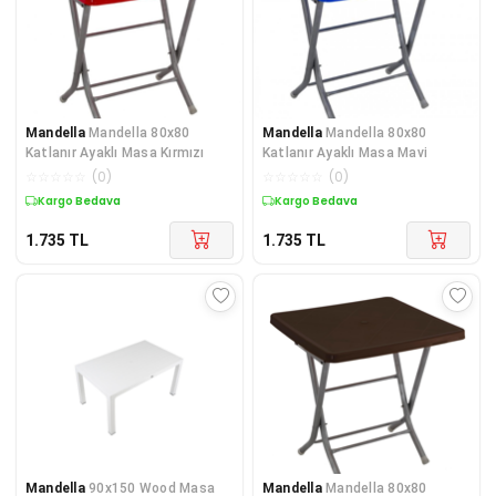
Mandella
Mandella 80x80
Mandella
Mandella 80x80
Katlanır Ayaklı Masa Kırmızı
Katlanır Ayaklı Masa Mavi
☆
☆
☆
☆
☆
(
0
)
☆
☆
☆
☆
☆
(
0
)
Kargo Bedava
Kargo Bedava
1.735
TL
1.735
TL
Mandella
90x150 Wood Masa
Mandella
Mandella 80x80