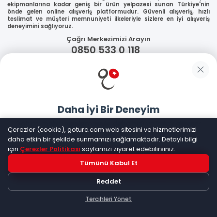
ekipmanlarına kadar geniş bir ürün yelpazesi sunan Türkiye'nin
önde gelen online alışveriş platformudur. Güvenli alışveriş, hızlı
teslimat ve müşteri memnuniyeti ilkeleriyle sizlere en iyi alışveriş
deneyimini sağlıyoruz.
Çağrı Merkezimizi Arayın
0850 533 0 118
WhatsApp Destek
Güvenliğiniz
Daha İyi Bir Deneyim
Goturc mobil uygulamasıyla daha hızlı ve kolay alışveriş
Sosyal Medya
Çerezler (cookie), goturc.com web sitesini ve hizmetlerimizi
yapın
daha etkin bir şekilde sunmamızı sağlamaktadır. Detaylı bilgi
için
Çerezler Politikası
sayfamızı ziyaret edebilirsiniz.
Tümünü Kabul Et
Hemen Dene!
Mobil Uygulamalarımız
Reddet
Uygulama yüklüyse açılacak, değilse
Google Play
'e
yönlendirileceksiniz
Tercihleri Yönet
Keşfet
Kategoriler
Sepetim