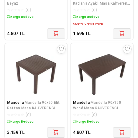
Beyaz
Katlanır Ayaklı Masa Kahverengi
Eko
☆
☆
☆
☆
☆
(
0
)
☆
☆
☆
☆
☆
(
0
)
Kargo Bedava
Kargo Bedava
Stokta 5 adet kaldı.
4.807
TL
1.596
TL
Mandella
Mandella 90x90 Elit
Mandella
Mandella 90x150
Rattan Masa KAHVERENGİ
Wood Masa KAHVERENGİ
☆
☆
☆
☆
☆
(
0
)
☆
☆
☆
☆
☆
(
0
)
Kargo Bedava
Kargo Bedava
3.159
TL
4.807
TL