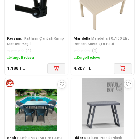
Kervancı
Katlanır Çantalı Kamp
Mandella
Mandella 90x150 Elit
Masası-Yeşil
Rattan Masa ÇÖLBEJİ
☆
☆
☆
☆
☆
(
0
)
☆
☆
☆
☆
☆
(
0
)
Kargo Bedava
Kargo Bedava
1.199
TL
4.807
TL
adak
Bambu 90x150 Cm Camlı
Diğer
Katlanır Pratik Piknik