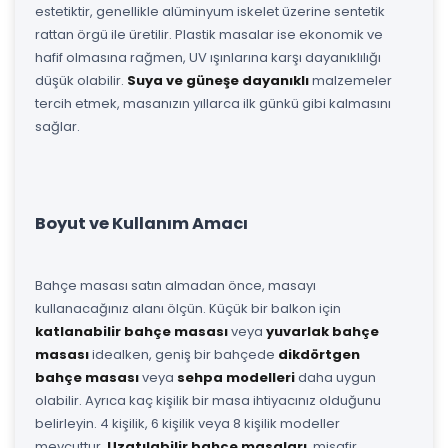
estetiktir, genellikle alüminyum iskelet üzerine sentetik
rattan örgü ile üretilir. Plastik masalar ise ekonomik ve
hafif olmasına rağmen, UV ışınlarına karşı dayanıklılığı
düşük olabilir.
Suya ve güneşe dayanıklı
malzemeler
tercih etmek, masanızın yıllarca ilk günkü gibi kalmasını
sağlar.
Boyut ve Kullanım Amacı
Bahçe masası satın almadan önce, masayı
kullanacağınız alanı ölçün. Küçük bir balkon için
katlanabilir bahçe masası
veya
yuvarlak bahçe
masası
idealken, geniş bir bahçede
dikdörtgen
bahçe masası
veya
sehpa modelleri
daha uygun
olabilir. Ayrıca kaç kişilik bir masa ihtiyacınız olduğunu
belirleyin. 4 kişilik, 6 kişilik veya 8 kişilik modeller
mevcuttur.
Uzatılabilir bahçe masaları
, misafir