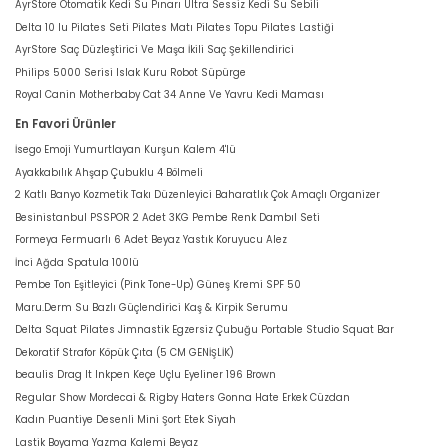
AyrStore Otomatik Kedi Su Pınarı Ultra Sessiz Kedi Su Sebili
Delta 10 lu Pilates Seti Pilates Matı Pilates Topu Pilates Lastiği
AyrStore Saç Düzleştirici Ve Maşa İkili Saç Şekillendirici
Philips 5000 Serisi Islak Kuru Robot Süpürge
Royal Canin Motherbaby Cat 34 Anne Ve Yavru Kedi Maması
En Favori Ürünler
İsego Emoji Yumurtlayan Kurşun Kalem 4'lü
Ayakkabılık Ahşap Çubuklu 4 Bölmeli
2 Katlı Banyo Kozmetik Takı Düzenleyici Baharatlık Çok Amaçlı Organizer
Besinistanbul PSSPOR 2 Adet 3KG Pembe Renk Dambıl Seti
Formeya Fermuarlı 6 Adet Beyaz Yastık Koruyucu Alez
İnci Ağda Spatula 100lü
Pembe Ton Eşitleyici (Pink Tone-Up) Güneş Kremi SPF 50
Maru.Derm Su Bazlı Güçlendirici Kaş & Kirpik Serumu
Delta Squat Pilates Jimnastik Egzersiz Çubuğu Portable Studio Squat Bar
Dekoratif Strafor Köpük Çıta (5 CM GENİŞLİK)
beaulis Drag It Inkpen Keçe Uçlu Eyeliner 196 Brown
Regular Show Mordecai & Rigby Haters Gonna Hate Erkek Cüzdan
Kadın Puantiye Desenli Mini Şort Etek Siyah
Lastik Boyama Yazma Kalemi Beyaz