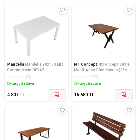
Mandella
Mandella 90x150 Elit
NT Concept
Ntconcept Vinne
Rattan Masa BEYAZ
Masif Ağaç Büro Masası(85cm-
185cm)
☆
☆
☆
☆
☆
(
0
)
☆
☆
☆
☆
☆
(
0
)
Kargo Bedava
Kargo Bedava
4.807
TL
16.680
TL