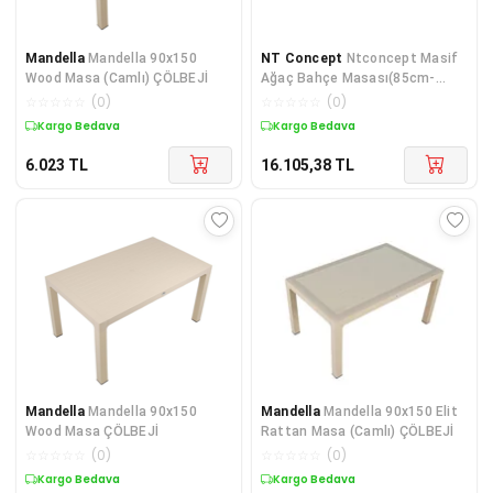
Mandella
Mandella 90x150
NT Concept
Ntconcept Masif
Wood Masa (Camlı) ÇÖLBEJİ
Ağaç Bahçe Masası(85cm-
210cm)
☆
☆
☆
☆
☆
(
0
)
☆
☆
☆
☆
☆
(
0
)
Kargo Bedava
Kargo Bedava
6.023
TL
16.105,38
TL
Mandella
Mandella 90x150
Mandella
Mandella 90x150 Elit
Wood Masa ÇÖLBEJİ
Rattan Masa (Camlı) ÇÖLBEJİ
☆
☆
☆
☆
☆
(
0
)
☆
☆
☆
☆
☆
(
0
)
Kargo Bedava
Kargo Bedava