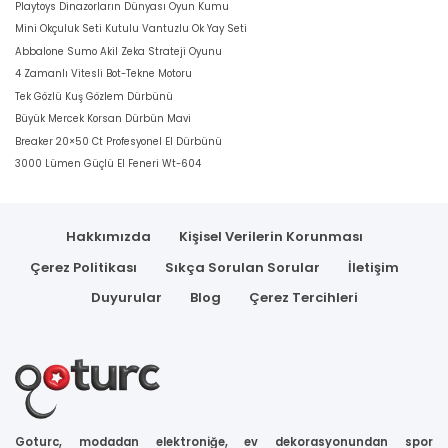
Playtoys Dinazorların Dünyası Oyun Kumu
Mini Okçuluk Seti Kutulu Vantuzlu Ok Yay Seti
Abbalone Sumo Akil Zeka Strateji Oyunu
4 Zamanlı Vitesli Bot-Tekne Motoru
Tek Gözlü Kuş Gözlem Dürbünü
Büyük Mercek Korsan Dürbün Mavi
Breaker 20×50 Ct Profesyonel El Dürbünü
3000 Lümen Güçlü El Feneri Wt-604
Hakkımızda
Kişisel Verilerin Korunması
Çerez Politikası
Sıkça Sorulan Sorular
İletişim
Duyurular
Blog
Çerez Tercihleri
Goturc, modadan elektroniğe, ev dekorasyonundan spor