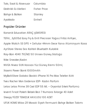
Takı, Saat & Aksesuar
Columbia
Elektrikli Ev Aletleri
Fisher Price
Bahçe & Balkon
Stanley
Ayakkabı
Einhell
Popüler Ürünler
Kanonik Education ARAÇ ŞEMSİYESİ
TEFAL , Ey505d Easy Fry & Grill Precision Yağsız Fritöz Airfryer,
Apple Watch SE GPS + Cellular 44mm Gece Yarısı Alüminyum Kasa
AyrStore Stereo Ses Kaliteli Bluetooth Kulaklık
Ray-Ban 4340 710/M2 50 Unisex Güneş Gözlüğü
Nike Sneaker,Kadın
NIVEA Nivea SUN Hassas Yüz Güneş Kremi 50ml,
Xiaomi Power Bank 10000mAh
MyBalliStore Galaksi Baskılı iPhone 16 Pro Max Telefon Kılıfı
Yves Rocher Mon Evidence EDP- Kadın Parfüm
Lelas Lelas Prime 38 Cool EDP 55 ML – Oryantal Erkek Parfümü
levent Fırsat Paketi Bebek Bezi 7 Numara Xxlarge 40 Adet
Sleepy YÜZEY TEMİZLİK HAVLUSU 100 ADET
UFUK HOME Milas 211 Masalı Siyah Fermuarlı Bahçe Balkon Takımı