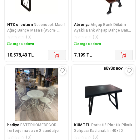
NTCollection
Ntconcept Masif
Abronya
Ahşap Bank Döküm
Ağaç Bahçe Masası(85cm-
Ayaklı Bank Ahşap Bahçe Bankı
240cm)
Park Oturma Bankla
☆
☆
☆
☆
☆
(
0
)
☆
☆
☆
☆
☆
(
0
)
Kargo Bedava
Kargo Bedava
10.578,43
TL
7.199
TL
hediye
ESTERHOMEDECOR
KUMTEL
Portatif Plastik Piknik
ferforje masa ve 2 sandalye
Sehpası Katlanabilir 40x50
beyaz
☆
☆
☆
☆
☆
(
0
)
☆
☆
☆
☆
☆
(
0
)