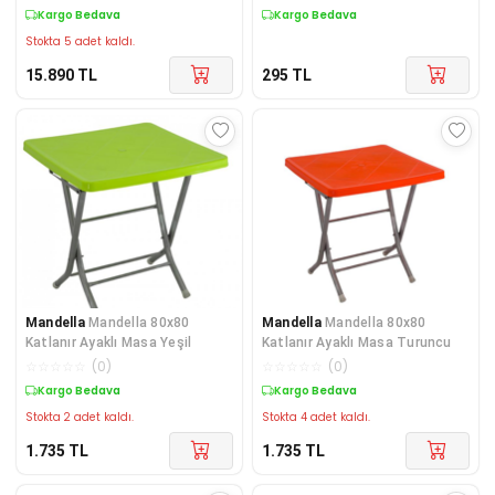
Kargo Bedava
Kargo Bedava
Stokta 5 adet kaldı.
15.890
TL
295
TL
Mandella
Mandella 80x80
Mandella
Mandella 80x80
Katlanır Ayaklı Masa Yeşil
Katlanır Ayaklı Masa Turuncu
☆
☆
☆
☆
☆
(
0
)
☆
☆
☆
☆
☆
(
0
)
Kargo Bedava
Kargo Bedava
Stokta 2 adet kaldı.
Stokta 4 adet kaldı.
1.735
TL
1.735
TL