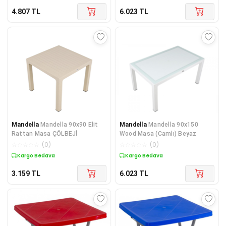
4.807
TL
6.023
TL
Mandella
Mandella 90x90 Elit
Mandella
Mandella 90x150
Rattan Masa ÇÖLBEJİ
Wood Masa (Camlı) Beyaz
☆
☆
☆
☆
☆
(
0
)
☆
☆
☆
☆
☆
(
0
)
Kargo Bedava
Kargo Bedava
3.159
TL
6.023
TL