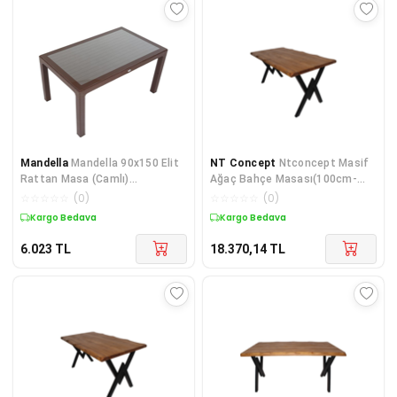
Mandella
Mandella 90x150 Elit
NT Concept
Ntconcept Masif
Rattan Masa (Camlı)
Ağaç Bahçe Masası(100cm-
KAHVERENGİ
210cm)
☆
☆
☆
☆
☆
(
0
)
☆
☆
☆
☆
☆
(
0
)
Kargo Bedava
Kargo Bedava
6.023
TL
18.370,14
TL