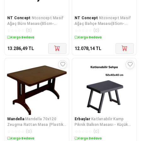
NT Concept
Ntconcept Masif
NT Concept
Ntconcept Masif
Ağaç Büro Masası(85cm-
Ağaç Bahçe Masası(85cm-
150cm)aynı Gün Kargo
125cm)
☆
☆
☆
☆
☆
(
0
)
☆
☆
☆
☆
☆
(
0
)
Kargo Bedava
Kargo Bedava
13.286,49
TL
12.078,14
TL
Mandella
Mandella 70x120
Erbaşlar
Katlanabilir Kamp
Zeugma Rattan Masa (Plastik
Piknik Balkon Masası - Küçük
Ayak) Kahverengi
Plastik Katlanır Sehpa
☆
☆
☆
☆
☆
(
0
)
☆
☆
☆
☆
☆
(
0
)
Kargo Bedava
Kargo Bedava