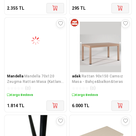
2.355
TL
295
TL
Mandella
Mandella 70x120
adak
Rattan 90x150 Camsız
Zeugma Rattan Masa (Katlanır
Masa - Bahçe&balkon&teras
Metal Ayak) Kahveren
☆
☆
☆
☆
☆
(
0
)
☆
☆
☆
☆
☆
(
0
)
Kargo Bedava
Kargo Bedava
1.814
TL
6.000
TL