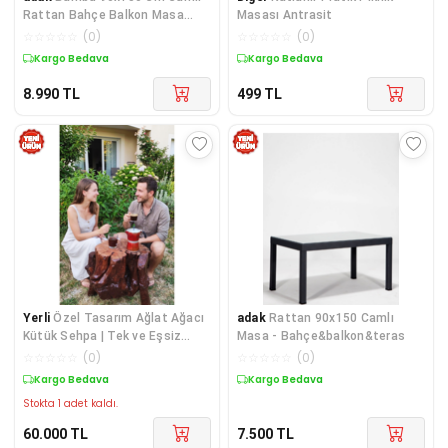
Rattan Bahçe Balkon Masa
Masası Antrasit
Takımı
☆
☆
☆
☆
☆
(
0
)
☆
☆
☆
☆
☆
(
0
)
Kargo Bedava
Kargo Bedava
8.990
TL
499
TL
Yerli
Özel Tasarım Ağlat Ağacı
adak
Rattan 90x150 Camlı
Kütük Sehpa | Tek ve Eşsiz
Masa - Bahçe&balkon&teras
Parça
☆
☆
☆
☆
☆
(
0
)
☆
☆
☆
☆
☆
(
0
)
Kargo Bedava
Kargo Bedava
Stokta 1 adet kaldı.
60.000
TL
7.500
TL