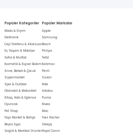
Popüler Kategoriler
Popüler Markalar
Moda & Giyim
Apple
Elektronik
Samsung
Cep Telefonu & Aksesuar
Bosch
Ev, Yaşam & Mobilya
Philips
Sofra & Mutfak
Tefal
Kozmetik & Kişisel Bakım
Korkmaz
Anne, Bebek & Çocuk
Penti
Süpermarket
Süvari
Spor & Outdoor
Nike
Otomobil & Motosiklet
Adidas
Kitap, Hobi & Eğlence
Puma
Oyuncak
Nivea
Pet Shop
Mac
Yapı Market & Bahçe
Yves Rocher
Beyaz Eşya
Sleepy
Sağlık & Medikal Ürünler
Royal Canin