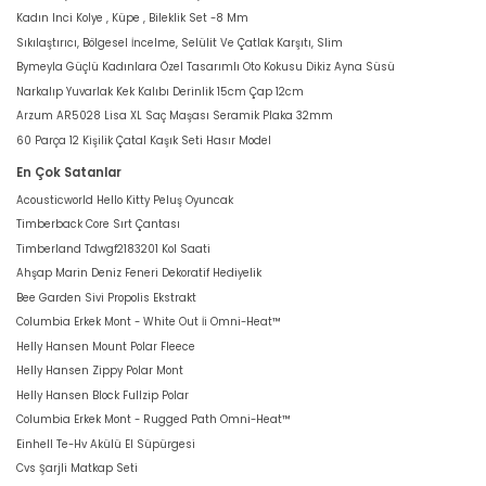
Kadın Inci Kolye , Küpe , Bileklik Set -8 Mm
Sıkılaştırıcı, Bölgesel İncelme, Selülit Ve Çatlak Karşıtı, Slim
Bymeyla Güçlü Kadınlara Özel Tasarımlı Oto Kokusu Dikiz Ayna Süsü
Narkalıp Yuvarlak Kek Kalıbı Derinlik 15cm Çap 12cm
Arzum AR5028 Lisa XL Saç Maşası Seramik Plaka 32mm
60 Parça 12 Kişilik Çatal Kaşık Seti Hasır Model
En Çok Satanlar
Acousticworld Hello Kitty Peluş Oyuncak
Timberback Core Sırt Çantası
Timberland Tdwgf2183201 Kol Saati
Ahşap Marin Deniz Feneri Dekoratif Hediyelik
Bee Garden Sivi Propolis Ekstrakt
Columbia Erkek Mont - White Out İi Omni-Heat™
Helly Hansen Mount Polar Fleece
Helly Hansen Zippy Polar Mont
Helly Hansen Block Fullzip Polar
Columbia Erkek Mont - Rugged Path Omni-Heat™
Einhell Te-Hv Akülü El Süpürgesi
Cvs Şarjli Matkap Seti