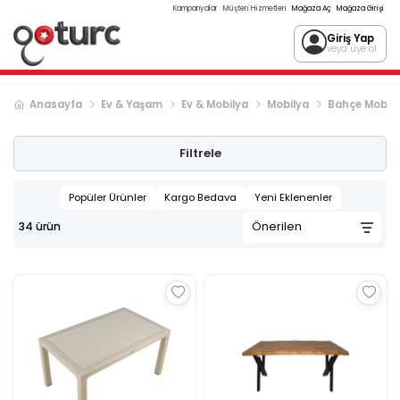
Kampanyalar
Müşteri Hizmetleri
Mağaza Aç
Mağaza Girişi
Giriş Yap
veya üye ol
Anasayfa
Ev & Yaşam
Ev & Mobilya
Mobilya
Bahçe Mobily
Filtrele
Popüler Ürünler
Kargo Bedava
Yeni Eklenenler
34
ürün