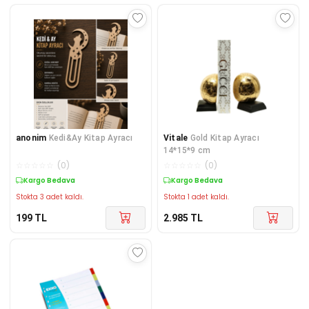
anonim
Kedi&Ay Kitap Ayracı
Vitale
Gold Kitap Ayracı
14*15*9 cm
☆
☆
☆
☆
☆
(
0
)
☆
☆
☆
☆
☆
(
0
)
Kargo Bedava
Kargo Bedava
Stokta 3 adet kaldı.
Stokta 1 adet kaldı.
199
TL
2.985
TL