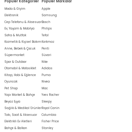
Popüler Kategoriler
Popüler Markalar
Moda & Giyim
Apple
Elektronik
Samsung
Cep Telefonu & Aksesuar
Bosch
Ev, Yaşam & Mobilya
Philips
Sofra & Mutfak
Tefal
Kozmetik & Kişisel Bakım
Korkmaz
Anne, Bebek & Çocuk
Penti
Süpermarket
Süvari
Spor & Outdoor
Nike
Otomobil & Motosiklet
Adidas
Kitap, Hobi & Eğlence
Puma
Oyuncak
Nivea
Pet Shop
Mac
Yapı Market & Bahçe
Yves Rocher
Beyaz Eşya
Sleepy
Sağlık & Medikal Ürünler
Royal Canin
Takı, Saat & Aksesuar
Columbia
Elektrikli Ev Aletleri
Fisher Price
Bahçe & Balkon
Stanley