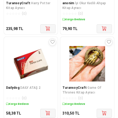
TuransoyCraft
Harry Potter
anonim
İyi Okur Kedili Ahşap
Kitap Ayracı
Kitap Ayracı
☆
☆
☆
☆
☆
(
0
)
☆
☆
☆
☆
☆
(
0
)
Kargo Bedava
235,98
TL
79,90
TL
Dailydog
DAILY ATAŞ 2
TuransoyCraft
Game Of
Thrones Kitap Ayracı
☆
☆
☆
☆
☆
(
0
)
☆
☆
☆
☆
☆
(
0
)
Kargo Bedava
Kargo Bedava
58,38
TL
310,50
TL