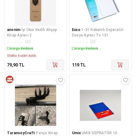
anonim
İyi Okur Kedili Ahşap
Exxo
1-31 Rakamlı Seperatör
Kitap Ayracı 2
Dosya Ayracı Ts 131
☆
☆
☆
☆
☆
(
0
)
☆
☆
☆
☆
☆
(
0
)
Kargo Bedava
Kargo Bedava
Stokta 4 adet kaldı.
79,90
TL
119
TL
TuransoyCraft
Pençe Kitap
Umix
UMİX SEPRATÖR 10