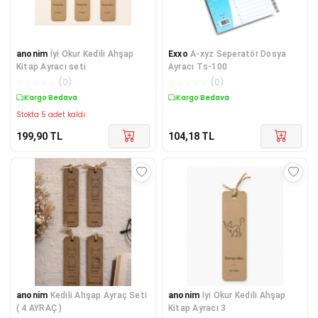
anonim
İyi Okur Kedili Ahşap
Exxo
A-xyz Seperatör Dosya
Kitap Ayracı seti
Ayracı Ts-100
☆
☆
☆
☆
☆
(
0
)
☆
☆
☆
☆
☆
(
0
)
Kargo Bedava
Kargo Bedava
Stokta 5 adet kaldı.
199,90
TL
104,18
TL
anonim
Kedili Ahşap Ayraç Seti
anonim
İyi Okur Kedili Ahşap
( 4 AYRAÇ )
Kitap Ayracı 3