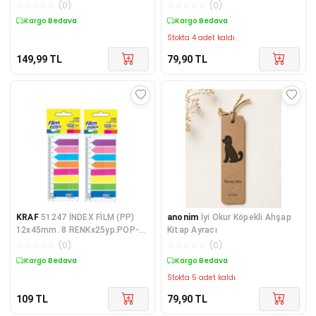
☆
☆
☆
☆
☆
(
0
)
☆
☆
☆
☆
☆
(
0
)
Kargo Bedava
Kargo Bedava
Stokta 4 adet kaldı.
149,99
TL
79,90
TL
KRAF
51247 İNDEX FİLM (PP)
anonim
İyi Okur Köpekli Ahşap
12x45mm. 8 RENKx25yp.POP-
Kitap Ayracı
UP PASTEL BAYRAK&OK
☆
☆
☆
☆
☆
(
0
)
☆
☆
☆
☆
☆
(
0
)
ŞEKLİLLİ YAPIŞKANLI AYRAÇ
Kargo Bedava
Kargo Bedava
Stokta 5 adet kaldı.
109
TL
79,90
TL