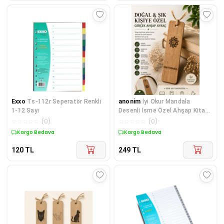
Exxo
Ts-112r Seperatör Renkli
anonim
İyi Okur Mandala
1-12 Sayı
Desenli İsme Özel Ahşap Kitap
Ayracı
☆
☆
☆
☆
☆
(
0
)
☆
☆
☆
☆
☆
(
0
)
Kargo Bedava
Kargo Bedava
120
TL
249
TL