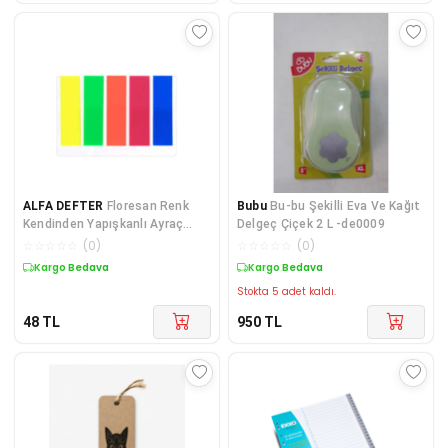
ALFA DEFTER
Floresan Renk
Bubu
Bu-bu Şekilli Eva Ve Kağıt
Kendinden Yapışkanlı Ayraç
Delgeç Çiçek 2 L -de0009
Post It Index
☆
☆
☆
☆
☆
(
0
)
☆
☆
☆
☆
☆
(
0
)
Kargo Bedava
Kargo Bedava
Stokta 5 adet kaldı.
48
TL
950
TL