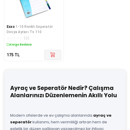
Exxo
1-10 Renkli Seperatör
Dosya Ayracı Ts 110
☆
☆
☆
☆
☆
(
0
)
Kargo Bedava
175
TL
Ayraç ve Seperatör Nedir? Çalışma
Alanlarınızı Düzenlemenin Akıllı Yolu
Modern ofislerde ve ev çalışma alanlarında
ayraç ve
seperatör
kullanımı, hem verimliliği artıran hem de
estetik bir düzen sağlayan vazgeçilmez bir ihtiyaç