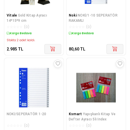
Vitale
Gold Kitap Ayracı
Noki
NOKİ/1-10 SEPERATÖR
14*15*9 cm
RAKAMLI
☆
☆
☆
☆
☆
(
0
)
☆
☆
☆
☆
☆
(
0
)
Kargo Bedava
Kargo Bedava
Stokta 2 adet kaldı.
2.985
TL
80,60
TL
NOKİ/SEPERATÖR 1-20
Ksmart
Yapışkanlı Kitap Ve
Defter Ayracı 5li Index
☆
☆
☆
☆
☆
(
0
)
☆
☆
☆
☆
☆
(
0
)