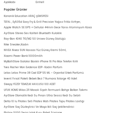
Ayakkabı
Einhell
Popüler Ürünler
Kanonik Education ARAÇ ŞEMSİYESİ
TEFAL , Ey505d Easy Fry & Grill Precision Yağsız Fritöz Airfryer,
Apple Watch SE GPS + Cellular 44mm Gece Yarısı Alüminyum Kasa
AyrStore Stereo Ses Kaliteli Bluetooth Kulaklık
Ray-Ban 4340 710/M2 50 Unisex Güneş Gözlüğü
Nike Sneaker,Kadın
NIVEA Nivea SUN Hassas Yüz Güneş Kremi 50ml,
Xiaomi Power Bank 10000mAh
MyBalliStore Galaksi Baskılı iPhone 16 Pro Max Telefon Kılıfı
Yves Rocher Mon Evidence EDP- Kadın Parfüm
Lelas Lelas Prime 38 Cool EDP 55 ML – Oryantal Erkek Parfümü
levent Fırsat Paketi Bebek Bezi 7 Numara Xxlarge 40 Adet
Sleepy YÜZEY TEMİZLİK HAVLUSU 100 ADET
UFUK HOME Milas 211 Masalı Siyah Fermuarlı Bahçe Balkon Takımı
AyrStore Otomatik Kedi Su Pınarı Ultra Sessiz Kedi Su Sebili
Delta 10 lu Pilates Seti Pilates Matı Pilates Topu Pilates Lastiği
AyrStore Saç Düzleştirici Ve Maşa İkili Saç Şekillendirici
Philips 5000 Serisi Islak Kuru Robot Süpürge