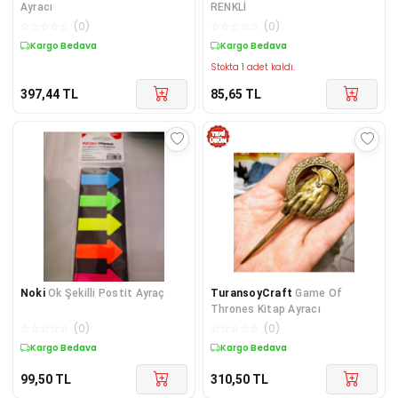
Ayracı
RENKLİ
☆
☆
☆
☆
☆
(
0
)
☆
☆
☆
☆
☆
(
0
)
Kargo Bedava
Kargo Bedava
Stokta 1 adet kaldı.
397,44
TL
85,65
TL
Noki
Ok Şekilli Postit Ayraç
TuransoyCraft
Game Of
Thrones Kitap Ayracı
☆
☆
☆
☆
☆
(
0
)
☆
☆
☆
☆
☆
(
0
)
Kargo Bedava
Kargo Bedava
99,50
TL
310,50
TL