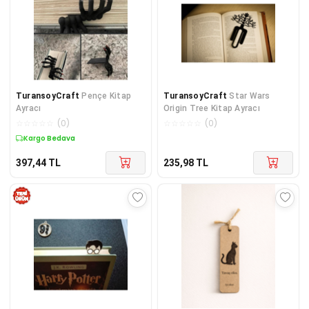
TuransoyCraft
Pençe Kitap
TuransoyCraft
Star Wars
Ayracı
Origin Tree Kitap Ayracı
☆
☆
☆
☆
☆
(
0
)
☆
☆
☆
☆
☆
(
0
)
Kargo Bedava
397,44
TL
235,98
TL