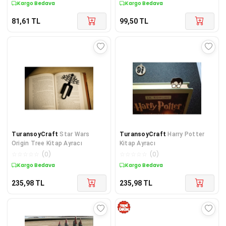
Kargo Bedava
Kargo Bedava
81,61
TL
99,50
TL
TuransoyCraft
Star Wars
TuransoyCraft
Harry Potter
Origin Tree Kitap Ayracı
Kitap Ayracı
☆
☆
☆
☆
☆
(
0
)
☆
☆
☆
☆
☆
(
0
)
Kargo Bedava
Kargo Bedava
235,98
TL
235,98
TL