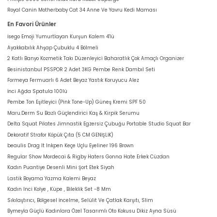
Royal Canin Motherbaby Cat 34 Anne Ve Yavru Kedi Maması
En Favori Ürünler
İsego Emoji Yumurtlayan Kurşun Kalem 4'lü
Ayakkabılık Ahşap Çubuklu 4 Bölmeli
2 Katlı Banyo Kozmetik Takı Düzenleyici Baharatlık Çok Amaçlı Organizer
Besinistanbul PSSPOR 2 Adet 3KG Pembe Renk Dambıl Seti
Formeya Fermuarlı 6 Adet Beyaz Yastık Koruyucu Alez
İnci Ağda Spatula 100lü
Pembe Ton Eşitleyici (Pink Tone-Up) Güneş Kremi SPF 50
Maru.Derm Su Bazlı Güçlendirici Kaş & Kirpik Serumu
Delta Squat Pilates Jimnastik Egzersiz Çubuğu Portable Studio Squat Bar
Dekoratif Strafor Köpük Çıta (5 CM GENİŞLİK)
beaulis Drag It Inkpen Keçe Uçlu Eyeliner 196 Brown
Regular Show Mordecai & Rigby Haters Gonna Hate Erkek Cüzdan
Kadın Puantiye Desenli Mini Şort Etek Siyah
Lastik Boyama Yazma Kalemi Beyaz
Kadın Inci Kolye , Küpe , Bileklik Set -8 Mm
Sıkılaştırıcı, Bölgesel İncelme, Selülit Ve Çatlak Karşıtı, Slim
Bymeyla Güçlü Kadınlara Özel Tasarımlı Oto Kokusu Dikiz Ayna Süsü