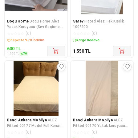
Doqu Home
Doqu Home Alez
Sarev
Fitted Alez Tek Kişilik
Yatak Koruyucu (Sıvı Geçirmez)
100*200
Çift Kişilik
☆
☆
☆
☆
☆
(
0
)
☆
☆
☆
☆
☆
(
0
)
Kargo Bedava
Kargo Bedava
600
TL
1.550
TL
%
70
1.999
TL
Bengi Ankara Mobilya
ALEZ
Bengi Ankara Mobilya
ALEZ
Fitted 90177 Model Full Kenar
Fitted 90170 Yatak koruyucu
Yatak koruyucu 120x200 Pamuk
Sıvı Geçirmez 100x200 Model
☆
☆
☆
☆
☆
(
0
)
☆
☆
☆
☆
☆
(
0
)
B
Terl