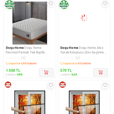
Doqu Home
Doqu Home
Doqu Home
Doqu Home Alez
Festival Pamuk Tek Kişilik
Yatak Koruyucu (Sıvı Geçirmez)
Kapitoneli Alez Beyaz
Tek Kişilik
☆
☆
☆
☆
☆
(
0
)
☆
☆
☆
☆
☆
(
0
)
Kargo Bedava
Kargo Bedava
1.500
TL
570
TL
%
50
%
43
3.000
TL
1.000
TL