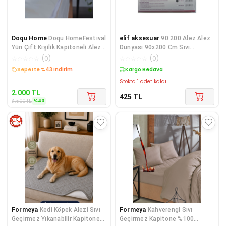
Doqu Home
Doqu HomeFestival
elif aksesuar
90 200 Alez Alez
Yün Çift Kişilik Kapitoneli Alez
Dünyası 90x200 Cm Sıvı
Beyaz
Geçirmez Lastikli Tek Kişilik
☆
☆
☆
☆
☆
(
0
)
☆
☆
☆
☆
☆
(
0
)
Alez
Kargo Bedava
Kargo Bedava
Stokta 1 adet kaldı.
2.000
TL
425
TL
%
43
3.500
TL
Formeya
Kedi Köpek Alezi Sıvı
Formeya
Kahverengi Sıvı
Geçirmez Yıkanabilir Kapitone
Geçirmez Kapitone %100