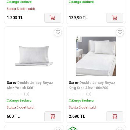
Kargo Bedava
Kargo Bedava
Stokta 5 adet kaldı.
1.203
TL
129,90
TL
Sarev
Double Jersey Beyaz
Sarev
Double Jersey Beyaz
Alez Yastık Kılıfı
Kıng Sıze Alez 180x200
☆
☆
☆
☆
☆
(
0
)
☆
☆
☆
☆
☆
(
0
)
Kargo Bedava
Kargo Bedava
Stokta 3 adet kaldı.
Stokta 2 adet kaldı.
600
TL
2.690
TL