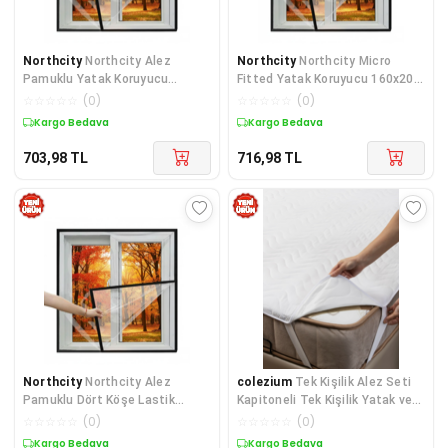
Northcity
Northcity Alez
Northcity
Northcity Micro
Pamuklu Yatak Koruyucu
Fitted Yatak Koruyucu 160x200
100*200 cm Kirlenme Önlemez
- Sağlıklı Uyku İçi
☆
☆
☆
☆
☆
(
0
)
☆
☆
☆
☆
☆
(
0
)
Kargo Bedava
Kargo Bedava
703,98
TL
716,98
TL
Northcity
Northcity Alez
colezium
Tek Kişilik Alez Seti
Pamuklu Dört Köşe Lastik
Kapitoneli Tek Kişilik Yatak ve
Yatak Koruyucu 160*200 cm
Yastık Koruyucu Alez
☆
☆
☆
☆
☆
(
0
)
☆
☆
☆
☆
☆
(
0
)
Kargo Bedava
Kargo Bedava