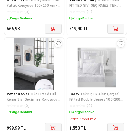
Northcity
Northcity Mikro Alez
TeksNil Home
| %100 PAMUK
Yatak Koruyucu 100x200 cm -
FITTED SIVI GEÇİRMEZ TEK /
Sırt Koruyucu, B
ÇİFT KİŞİLİK BEBEK ALEZ |
☆
☆
☆
☆
☆
(
0
)
☆
☆
☆
☆
☆
(
0
)
Kargo Bedava
Kargo Bedava
566,98
TL
219,90
TL
Pazar Kapısı
Lüks Fitted Full
Sarev
Tek Kişilik Alez Çarşaf
Kenar Sıvı Geçirmez Koruyucu
Fitted Double Jersey 100*200
Yatak Alez
Tek Kişilik
☆
☆
☆
☆
☆
(
0
)
☆
☆
☆
☆
☆
(
0
)
Kargo Bedava
Kargo Bedava
Stokta 3 adet kaldı.
999,99
TL
1.550
TL