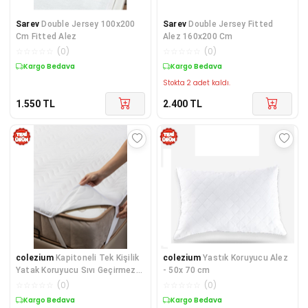
Sarev
Double Jersey 100x200
Sarev
Double Jersey Fitted
Cm Fitted Alez
Alez 160x200 Cm
☆
☆
☆
☆
☆
(
0
)
☆
☆
☆
☆
☆
(
0
)
Kargo Bedava
Kargo Bedava
Stokta 2 adet kaldı.
1.550
TL
2.400
TL
colezium
Kapitoneli Tek Kişilik
colezium
Yastık Koruyucu Alez
Yatak Koruyucu Sıvı Geçirmez
- 50x 70 cm
Alez (100 x 200 )
☆
☆
☆
☆
☆
(
0
)
☆
☆
☆
☆
☆
(
0
)
Kargo Bedava
Kargo Bedava