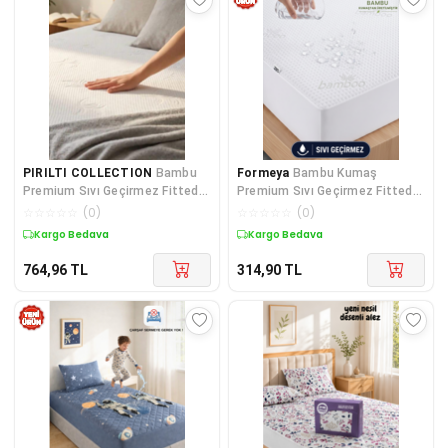
PIRILTI COLLECTION
Bambu
Formeya
Bambu Kumaş
Premium Sıvı Geçirmez Fitted
Premium Sıvı Geçirmez Fitted
Alez | %100 Bambu Ultra
Alez | Doğal Bambu Lüks Yatak
☆
☆
☆
☆
☆
(
0
)
☆
☆
☆
☆
☆
(
0
)
Sessiz Yatak Koruyucu(tek
Koruyucu Sessiz Alez
Kargo Bedava
Kargo Bedava
-çift ölçüler)
764,96
TL
314,90
TL