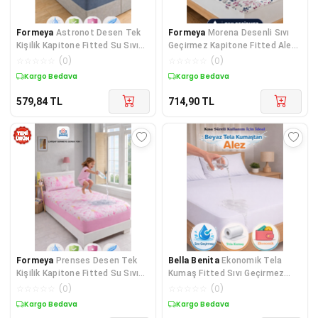
Formeya
Astronot Desen Tek
Formeya
Morena Desenli Sıvı
Kişilik Kapitone Fitted Su Sıvı
Geçirmez Kapitone Fitted Alez
Geçirmez Yatak Alezi Seti (1
ve Yastık Kılıfı Seti Özel Kutulu
☆
☆
☆
☆
☆
(
0
)
☆
☆
☆
☆
☆
(
0
)
Adet Yastık Kılıflı)
Gönderim
Kargo Bedava
Kargo Bedava
579,84
TL
714,90
TL
Formeya
Prenses Desen Tek
Bella Benita
Ekonomik Tela
Kişilik Kapitone Fitted Su Sıvı
Kumaş Fitted Sıvı Geçirmez
Geçirmez Yatak Alezi Seti (1
Alez
☆
☆
☆
☆
☆
(
0
)
☆
☆
☆
☆
☆
(
0
)
Adet Yastık Kılıflı)
Kargo Bedava
Kargo Bedava