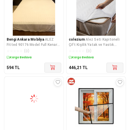
Bengi Ankara Mobilya
ALEZ
colezium
Alez Seti Kapitoneli
Fitted 90176 Model Full Kenar
Çift Kişilik Yatak ve Yastık
Yatak koruyucu 100x200 Pamuk
Koruyucu Alez
☆
☆
☆
☆
☆
(
0
)
☆
☆
☆
☆
☆
(
0
)
B
Kargo Bedava
Kargo Bedava
594
TL
446,21
TL