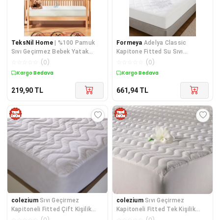
TeksNil Home
| %100 Pamuk
Formeya
Adelya Classic
Sıvı Geçirmez Bebek Yatak
Kapitone Fitted Su Sıvı
Koruyucu Alez | Beşik Kreş
Geçirmez Alez Seti (2 Adet
☆
☆
☆
☆
☆
(
0
)
☆
☆
☆
☆
☆
(
0
)
Yastık Alezi Dahil)
Kargo Bedava
Kargo Bedava
219,90
TL
661,94
TL
colezium
Sıvı Geçirmez
colezium
Sıvı Geçirmez
Kapitoneli Fitted Çift Kişilik
Kapitoneli Fitted Tek Kişilik
Yatak Pedi 180x200
Yatak Pedi 100x200
☆
☆
☆
☆
☆
(
0
)
☆
☆
☆
☆
☆
(
0
)