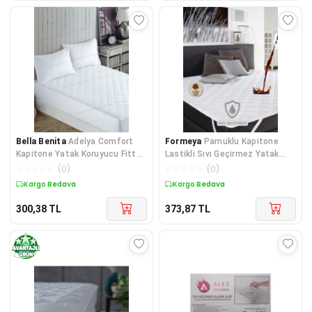
Bella Benita
Adelya Comfort
Formeya
Pamuklu Kapitone
Kapitone Yatak Koruyucu Fitted
Lastikli Sıvı Geçirmez Yatak
Alez 10 Farklı Ebat
Koruyucu Alez (10 EBAT)
☆
☆
☆
☆
☆
(
0
)
☆
☆
☆
☆
☆
(
0
)
Kargo Bedava
Kargo Bedava
300,38
TL
373,87
TL