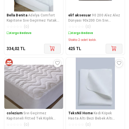
Bella Benita
Adelya Comfort
elif aksesuar
90 200 Alez Alez
Kapitone Sıvı Geçirmez Yatak
Dünyası 90x200 Cm Sıvı
Koruyucu Fitted Alez 10 Farklı
Geçirmez Lastikli Tek Kişilik
☆
☆
☆
☆
☆
(
0
)
☆
☆
☆
☆
☆
(
0
)
Ebat
Alez
Kargo Bedava
Kargo Bedava
Stokta 2 adet kaldı.
334,02
TL
425
TL
colezium
Sıvı Geçirmez
TeksNil Home
Kedi Köpek
Kapitoneli Fitted Tek Kişilik
Hasta Altı Bezi Bebek Altı
Yatak Pedi 120x200
Değiştirme Alezi Yıkanabili
☆
☆
☆
☆
☆
(
0
)
☆
☆
☆
☆
☆
(
0
)