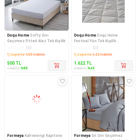
Doqu Home
Softy Sıvı
Doqu Home
Doqu Home
Geçirmez Fitted Alez Tek Kişilik
Festival Yün Tek Kişilik
Kapitoneli Alez Beyaz
☆
☆
☆
☆
☆
(
0
)
☆
☆
☆
☆
☆
(
0
)
Kargo Bedava
Kargo Bedava
500
TL
1.622
TL
%
50
%
42
1.000
TL
2.800
TL
Formeya
Kahverengi Kapitone
Formeya
Gri Sıvı Geçirmez