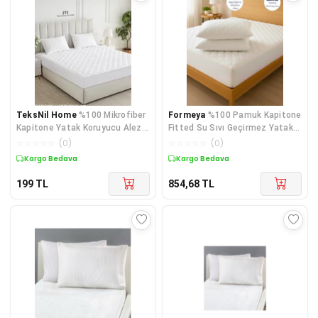
TeksNil Home
%100 Mikrofiber
Formeya
%100 Pamuk Kapitone
Kapitone Yatak Koruyucu Alez
Fitted Su Sıvı Geçirmez Yatak
Full Kenar Çarşaf Fi
Koruyucu Alez + 2 Adet Yastık
☆
☆
☆
☆
☆
(
0
)
☆
☆
☆
☆
☆
(
0
)
Koruyucu Set
Kargo Bedava
Kargo Bedava
199
TL
854,68
TL