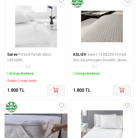
Sarev
Fitted Yatak Alezi
ASLIEV
sarev 120&200 Fitted
120x200
Sıvı Geçirmeyen Double Jersey
Yatak Alezi
☆
☆
☆
☆
☆
(
0
)
☆
☆
☆
☆
☆
(
0
)
Kargo Bedava
Kargo Bedava
Stokta 2 adet kaldı.
1.800
TL
1.800
TL