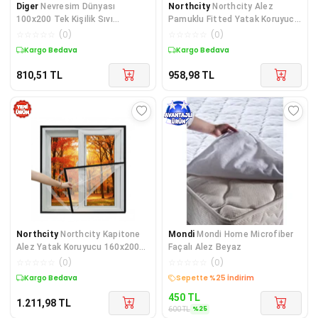
Diger
Nevresim Dünyası
Northcity
Northcity Alez
100x200 Tek Kişilik Sıvı
Pamuklu Fitted Yatak Koruyucu
Geçirmez Alez
160x200 cm Bakteri v
☆
☆
☆
☆
☆
(
0
)
☆
☆
☆
☆
☆
(
0
)
Kargo Bedava
Kargo Bedava
810,51
TL
958,98
TL
Northcity
Northcity Kapitone
Mondi
Mondi Home Microfiber
Alez Yatak Koruyucu 160x200
Façalı Alez Beyaz
cm - %100 Pamuklu
☆
☆
☆
☆
☆
(
0
)
☆
☆
☆
☆
☆
(
0
)
Kargo Bedava
Kargo Bedava
450
TL
1.211,98
TL
%
25
600
TL