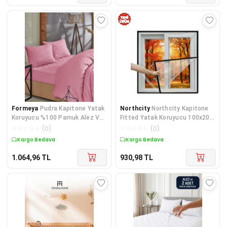
Formeya
Pudra Kapitone Yatak
Northcity
Northcity Kapitone
Koruyucu %100 Pamuk Alez Ve
Fitted Yatak Koruyucu 100x200
Nevresim Set
- Alez Kumaşlı S
☆
☆
☆
☆
☆
(
0
)
☆
☆
☆
☆
☆
(
0
)
Kargo Bedava
Kargo Bedava
1.064,96
TL
930,98
TL