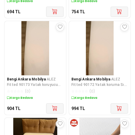
Kargo Bedava
Kargo Bedava
694
TL
754
TL
Bengi Ankara Mobilya
ALEZ
Bengi Ankara Mobilya
ALEZ
Fitted 90173 Yatak koruyucu
Fitted 90172 Yatak koruma Sıvı
Sıvı Geçmez 160*200 Model
Geçirmez 150x200 Model Terlet
☆
☆
☆
☆
☆
(
0
)
☆
☆
☆
☆
☆
(
0
)
Terlet
Kargo Bedava
Kargo Bedava
904
TL
994
TL