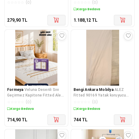
Evcil Hayvan Koruyucu Ped Örtü
Pamuk Alez Ve Nevresim Set
☆
☆
☆
☆
☆
(
0
)
☆
☆
☆
☆
☆
(
0
)
Kargo Bedava
279,90
TL
1.188,12
TL
Formeya
Veluna Desenli Sıvı
Bengi Ankara Mobilya
ALEZ
Geçirmez Kapitone Fitted Alez
Fitted 90169 Yatak koruyucu
ve Yastık Kılıfı Seti Özel Kutulu
Sıvı Geçirmez 90x190 Model
☆
☆
☆
☆
☆
(
0
)
☆
☆
☆
☆
☆
(
0
)
Gönderim
Terle
Kargo Bedava
Kargo Bedava
714,90
TL
744
TL