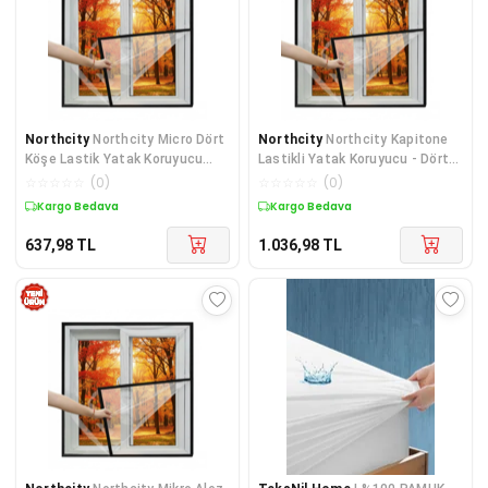
Northcity
Northcity Micro Dört
Northcity
Northcity Kapitone
Köşe Lastik Yatak Koruyucu
Lastikli Yatak Koruyucu - Dört
Alez - 160x200 -
Köşe Alez 160*2
☆
☆
☆
☆
☆
(
0
)
☆
☆
☆
☆
☆
(
0
)
Kargo Bedava
Kargo Bedava
637,98
TL
1.036,98
TL