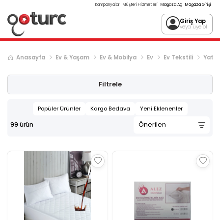
Kampanyalar
Müşteri Hizmetleri
Mağaza Aç
Mağaza Girişi
Giriş Yap
veya üye ol
Anasayfa
Ev & Yaşam
Ev & Mobilya
Ev
Ev Tekstili
Yatak
Sonraki ürün sayfası, sayfa
2
Filtrele
Popüler Ürünler
Kargo Bedava
Yeni Eklenenler
99
ürün