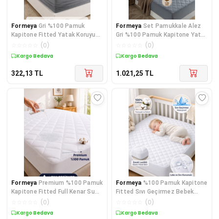
Formeya
Gri %100 Pamuk
Formeya
Set Pamukkale Alez
Kapitone Fitted Yatak Koruyucu
Gri %100 Pamuk Kapitone Yatak
Çarşaf - Bebek-Tek-Çift Kişilik-
Koruyucu-2 Adet Yastık
☆
☆
☆
☆
☆
(
0
)
☆
☆
☆
☆
☆
(
0
)
Battal Yatak Alezi
Koruyucu Alez(11 Ebat)
Kargo Bedava
Kargo Bedava
322,13
TL
1.021,25
TL
Formeya
Premium %100 Pamuk
Formeya
%100 Pamuk Kapitone
Kapitone Fitted Full Kenar Su
Fitted Sıvı Geçirmez Bebek
Sıvı Geçirmez Yatak Koruyucu
Alezi-Çocuk Alezi, Park Yatak
☆
☆
☆
☆
☆
(
0
)
☆
☆
☆
☆
☆
(
0
)
Alez Tek Çift Battal
Alezi Beşik Yatak Alezi
Kargo Bedava
Kargo Bedava