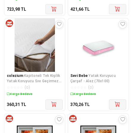
723,98
TL
421,66
TL
colezium
Kapitoneli Tek Kişilik
Sevi Bebe
Yatak Koruyucu
Yatak Koruyucu Sıvı Geçirmez
Çarşaf - Alez (70x100)
Alez (90 x 200 )
☆
☆
☆
☆
☆
(
0
)
☆
☆
☆
☆
☆
(
0
)
Kargo Bedava
Kargo Bedava
360,31
TL
370,26
TL