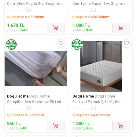
Comfyline Façalı Sıvı Geçirmez
Comfyline Façalı Sıvı Geçirmez
Alez Çift Kişilik Beyaz
Alez Tek Kişilik Beyaz
☆
☆
☆
☆
☆
(
0
)
☆
☆
☆
☆
☆
(
0
)
Kargo Bedava
Kargo Bedava
1.670
TL
1.000
TL
%
47
%
50
3.170
TL
2.000
TL
Doqu Home
Doqu Home
Doqu Home
Doqu Home
Sleepline Sıvı Geçirmez Fitted
Festival Pamuk Çift Kişilik
Lastik Çift Kişilik Alez
Kapitoneli Alez Beyaz
☆
☆
☆
☆
☆
(
0
)
☆
☆
☆
☆
☆
(
0
)
Kargo Bedava
Kargo Bedava
850
TL
1.800
TL
%
57
%
44
1.999
TL
3.200
TL