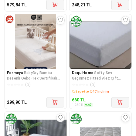
579,84
TL
248,21
TL
Formeya
BabyDry Bambu
Doqu Home
Softy Sıvı
Desenli Oeko-Tex Sertifikalı
Geçirmez Fitted Alez Çift
Sıvı Geçirmez Fitted Bebek
Kişilik
☆
☆
☆
☆
☆
(
0
)
☆
☆
☆
☆
☆
(
0
)
Alezi Bebek Yatak Koruyucu
Kargo Bedava
660
TL
299,90
TL
%
47
1.250
TL