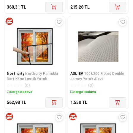
360,31
TL
215,28
TL
Northcity
Northcity Pamuklu
ASLIEV
100&200 Fitted Double
Dört Köşe Lastik Yatak
Jersey Yatak Alezi
Koruyucu (Alez) 100*200
☆
☆
☆
☆
☆
(
0
)
☆
☆
☆
☆
☆
(
0
)
Kargo Bedava
Kargo Bedava
562,98
TL
1.550
TL