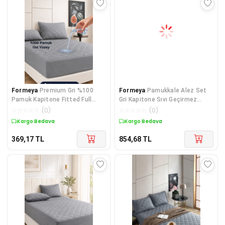
Formeya
Premium Gri %100
Formeya
Pamukkale Alez Set
Pamuk Kapitone Fitted Full
Gri Kapitone Sıvı Geçirmez
Kenar Su Sıvı Geçirmez Yatak
Yatak Koruyucu-2 Adet Yastık
☆
☆
☆
☆
☆
(
0
)
☆
☆
☆
☆
☆
(
0
)
Koruyucu Alez Tüm Ölçüler
Koruyucu (11 Ebat)
Kargo Bedava
Kargo Bedava
369,17
TL
854,68
TL