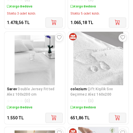
Kargo Bedava
Kargo Bedava
Stokta 3 adet kaldı.
Stokta 5 adet kaldı.
1.478,56
TL
1.065,18
TL
Sarev
Double Jersey Fıtted
colezium
Çift Kişilik Sıvı
Alez 100x200 cm
Geçirmez Alez 160x200
☆
☆
☆
☆
☆
(
0
)
☆
☆
☆
☆
☆
(
0
)
Kargo Bedava
Kargo Bedava
1.550
TL
651,86
TL