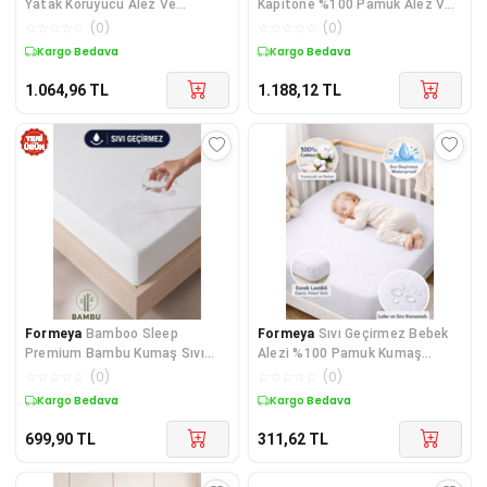
Yatak Koruyucu Alez Ve
Kapitone %100 Pamuk Alez Ve
Nevresim Set %100 Pamuk 8
Nevresim Set
☆
☆
☆
☆
☆
(
0
)
☆
☆
☆
☆
☆
(
0
)
Ebat
Kargo Bedava
Kargo Bedava
1.064,96
TL
1.188,12
TL
Formeya
Bamboo Sleep
Formeya
Sıvı Geçirmez Bebek
Premium Bambu Kumaş Sıvı
Alezi %100 Pamuk Kumaş
Geçirmez Fitted Alez – Nefes
Çocuk Alezi, Park Yatak ve
☆
☆
☆
☆
☆
(
0
)
☆
☆
☆
☆
☆
(
0
)
Alabilen Yatak Koruyucu
Beşik Yatağa Uygun Alez
Kargo Bedava
Kargo Bedava
699,90
TL
311,62
TL