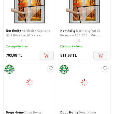
Northcity
Northcity Kapitone
Northcity
Northcity Yatak
Dört Köşe Lastik Yatak
Koruyucu 100x200 - Mikro
Koruyucu 100*200 - %100
Kumaşlı Bakteri Önleyici
☆
☆
☆
☆
☆
(
0
)
☆
☆
☆
☆
☆
(
0
)
Kargo Bedava
Kargo Bedava
793,98
TL
511,98
TL
Doqu Home
Doqu Home
Doqu Home
Doqu Home