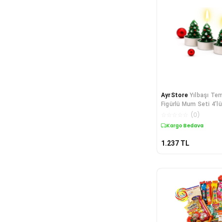
AyrStore
Yılbaşı Te
Figürlü Mum Seti 4’lü 
Mumu, Yılbaşı Hediye
☆
☆
☆
☆
☆
(
0
)
Kargo Bedava
1.237
TL