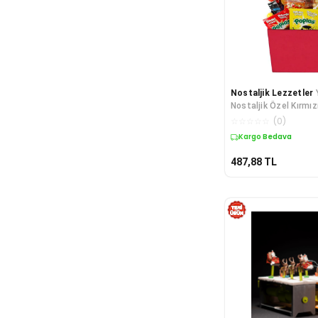
Nostaljik Lezzetler
Nostaljik Özel Kırmız
Kutusu Küçük Boy
☆
☆
☆
☆
☆
(
0
)
Kargo Bedava
487,88
TL