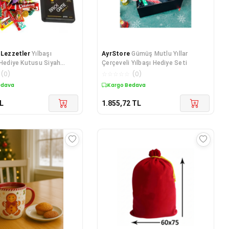
 Lezzetler
Yılbaşı
AyrStore
Gümüş Mutlu Yıllar
 Hediye Kutusu Siyah
Çerçeveli Yılbaşı Hediye Seti
üyük Boy 80'ler 9
(
0
)
☆
☆
☆
☆
☆
(
0
)
edava
Kargo Bedava
L
1.855,72
TL