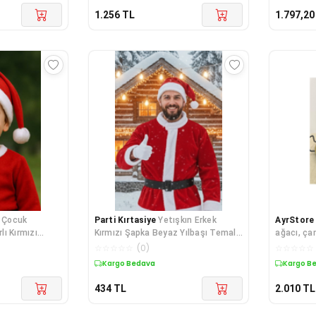
1.256
TL
1.797,20
 Çocuk
Parti Kırtasiye
Yetışkın Erkek
AyrStore
ı Kırmızı
Kırmızı Şapka Beyaz Yılbaşı Temalı
ağacı, çan
 Noel Partisi
Noel Partisi Kostüm Şapka
kutusu,a
☆
☆
☆
☆
☆
(
0
)
☆
☆
☆
☆
☆
uarı
Aksesuarı
Kargo Bedava
Kargo B
434
TL
2.010
TL