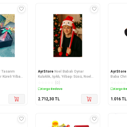
r Tasarım
AyrStore
Noel Babalı Oynar
AyrStore
r Küreli Yılbaşı
Kulaklık, Işıklı, Yılbaşı Süsü, Noel
Baba Chri
Baba Figürü Unisex Kullanım En
Pamuklu 
☆
☆
☆
☆
☆
(
0
)
☆
☆
☆
☆
☆
Kargo Bedava
Kargo B
2.712,30
TL
1.016
TL