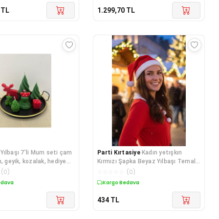
TL
1.299,70
TL
Yılbaşı 7’li Mum seti çam
Parti Kırtasiye
Kadın yetışkın
, geyik, kozalak, hediye
Kırmızı Şapka Beyaz Yılbaşı Temalı
yıcık Mum
Noel Partisi Kostüm Şapka
(
0
)
☆
☆
☆
☆
☆
(
0
)
Aksesuarı
edava
Kargo Bedava
434
TL