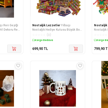
aşı Ren Geyiği
Nostaljik Lezzetler
Yılbaşı
Nostaljik
Yıl Dekoru Ren
Nostaljik Hediye Kutusu Büyük Boy
Nostaljik
80'ler 90'lar
Tetrisli B
☆
☆
☆
☆
☆
(
0
)
☆
☆
☆
☆
☆
Kargo Bedava
Kargo B
699,90
TL
799,90
T