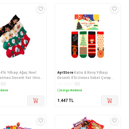
4'lü Yılbaşı Ağaç Noel
AyrStore
Katia & Bony Yılbaşı
stmas Desenli Set Unisex
Desenli 4’lü Unisex Soket Çorap
Kokulu Soket Çorap
Seti – Hediye Kutulu Noel Çorapları
(
0
)
☆
☆
☆
☆
☆
(
0
)
edava
Kargo Bedava
1.447
TL