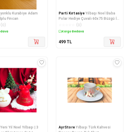
iyonklu Kurabiye Adam
Parti Kırtasiye
Yılbaşı Noel Baba
lplu Fincan
Polar Hediye Çuvalı 60x75 Büzgü İpli
Hediye Torbası
(
0
)
☆
☆
☆
☆
☆
(
0
)
edava
Kargo Bedava
499
TL
Yeni Yıl Noel Yılbaşı | 3
AyrStore
Yılbaşı Türk Kahvesi