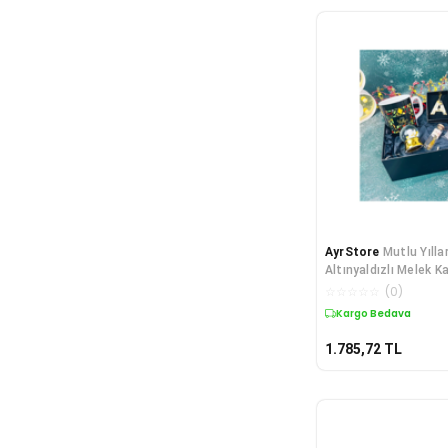
AyrStore
Mutlu Yılla
Altınyaldızlı Melek Ka
Hediye Seti
☆
☆
☆
☆
☆
(
0
)
Kargo Bedava
1.785,72
TL