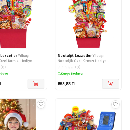
 Lezzetler
Yılbaşı
Nostaljik Lezzetler
Yılbaşı
 Özel Kırmızı Hediye
Nostaljik Özel Kırmızı Hediye
rta Boy
Kutusu Büyük Boy
(
0
)
☆
☆
☆
☆
☆
(
0
)
edava
Kargo Bedava
L
853,88
TL