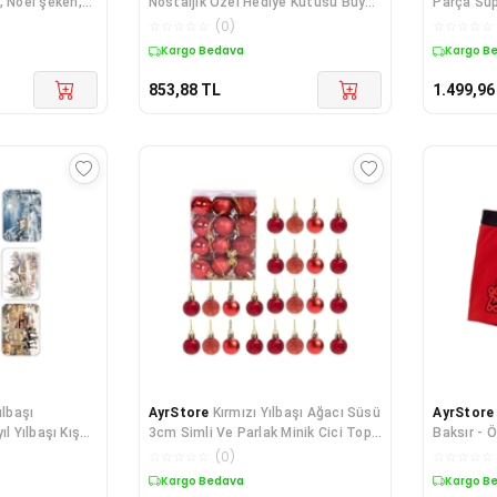
 Noel şekeri,
Nostaljik Özel Hediye Kutusu Büyük
Parça Süp
hristmas He
Boy
☆
☆
☆
☆
☆
(
0
)
☆
☆
☆
☆
☆
Kargo Bedava
Kargo B
853,88
TL
1.499,96
ılbaşı
AyrStore
Kırmızı Yılbaşı Ağacı Süsü
AyrStore
l Yılbaşı Kış
3cm Simli Ve Parlak Minik Cici Top
Baksır - 
lji
Ağaç Süsü 24lü
Baksır - E
☆
☆
☆
☆
☆
(
0
)
☆
☆
☆
☆
☆
Kargo Bedava
Kargo B