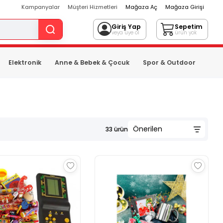
Kampanyalar
Müşteri Hizmetleri
Mağaza Aç
Mağaza Girişi
Giriş Yap
Sepetim
veya üye ol
ürün yok
Elektronik
Anne & Bebek & Çocuk
Spor & Outdoor
33
ürün