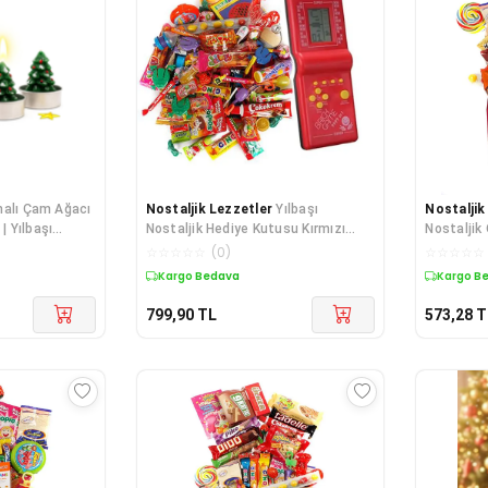
malı Çam Ağacı
Nostaljik Lezzetler
Yılbaşı
Nostaljik
| Yılbaşı
Nostaljik Hediye Kutusu Kırmızı
Nostaljik
si,
Tetrisli Büyük Boy 80'ler
Kutusu O
☆
☆
☆
☆
☆
(
0
)
☆
☆
☆
☆
☆
Kargo Bedava
Kargo B
799,90
TL
573,28
T