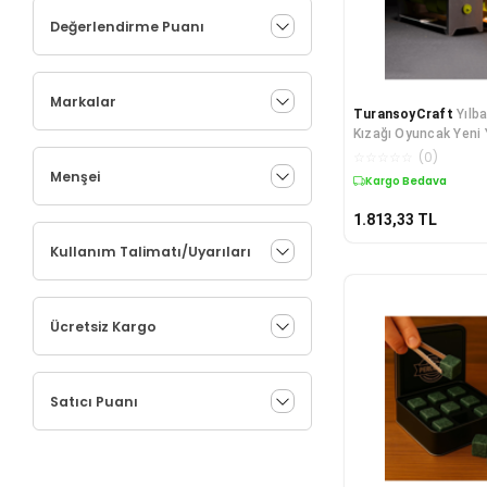
Değerlendirme Puanı
Markalar
TuransoyCraft
Yılb
Kızağı Oyuncak Yeni 
Geyiği
☆
☆
☆
☆
☆
(
0
)
Menşei
Kargo Bedava
1.813,33
TL
Kullanım Talimatı/Uyarıları
Ücretsiz Kargo
Satıcı Puanı