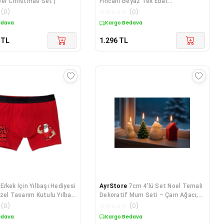
er Christmas Set |
Fincanı Beyaz Tek Ebat
NML947457592837
(
0
)
☆
☆
☆
☆
☆
(
0
)
edava
Kargo Bedava
TL
1.296
TL
Erkek İçin Yılbaşı Hediyesi
AyrStore
7cm 4'lü Set Noel Temalı
Özel Tasarım Kutulu Yılbaşı
Dekoratif Mum Seti – Çam Ağacı,
rkek İç Gi
KardanAdam ve Noel Baba Ta
(
0
)
☆
☆
☆
☆
☆
(
0
)
edava
Kargo Bedava