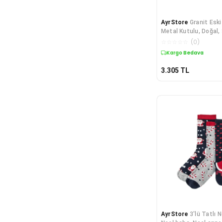
AyrStore
Granit Esk
Metal Kutulu, Doğal
Soğutur (9 Adet) Yen
☆
☆
☆
☆
☆
(
0
)
Kargo Bedava
3.305
TL
AyrStore
3'lü Tatlı N