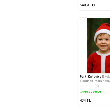
549,95
TL
Parti Kırtasiye
Erkek
Yumuşak Pelüş Kenarl
Beyaz Yılbaşı Temalı
☆
☆
☆
☆
☆
(
0
)
Kostüm Şapka Akses
Kargo Bedava
434
TL