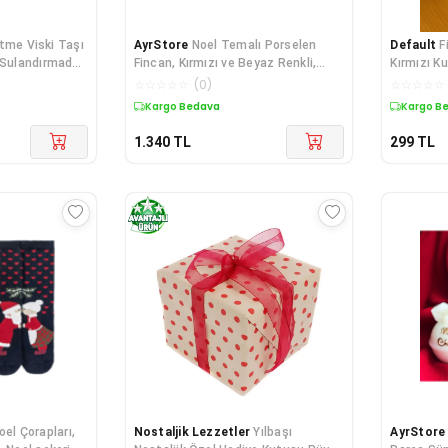
itme Viski Taşı
AyrStore
Noel Temalı Porselen
Default
F
, Sulandırmadan
Fincan, Kırmızı ve Beyaz Renkli,
Kırmızı Ku
iyı
Yılbaşı Süslemeleri ile
☆
☆
☆
☆
☆
(
0
)
☆
☆
☆
☆
☆
Kargo Bedava
Kargo B
1.340
TL
299
TL
oel Çorapları,
Nostaljik Lezzetler
Yılbaşı
AyrStore