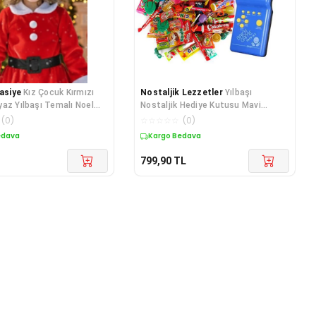
tasiye
Kız Çocuk Kırmızı
Nostaljik Lezzetler
Yılbaşı
az Yılbaşı Temalı Noel
Nostaljik Hediye Kutusu Mavi
ostüm Şapka Aksesuarı
Tetrisli Büyük Boy 80'ler 90
(
0
)
☆
☆
☆
☆
☆
(
0
)
edava
Kargo Bedava
799,90
TL