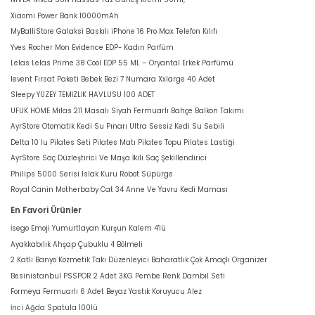
Xiaomi Power Bank 10000mAh
MyBalliStore Galaksi Baskılı iPhone 16 Pro Max Telefon Kılıfı
Yves Rocher Mon Evidence EDP- Kadın Parfüm
Lelas Lelas Prime 38 Cool EDP 55 ML – Oryantal Erkek Parfümü
levent Fırsat Paketi Bebek Bezi 7 Numara Xxlarge 40 Adet
Sleepy YÜZEY TEMİZLİK HAVLUSU 100 ADET
UFUK HOME Milas 211 Masalı Siyah Fermuarlı Bahçe Balkon Takımı
AyrStore Otomatik Kedi Su Pınarı Ultra Sessiz Kedi Su Sebili
Delta 10 lu Pilates Seti Pilates Matı Pilates Topu Pilates Lastiği
AyrStore Saç Düzleştirici Ve Maşa İkili Saç Şekillendirici
Philips 5000 Serisi Islak Kuru Robot Süpürge
Royal Canin Motherbaby Cat 34 Anne Ve Yavru Kedi Maması
En Favori Ürünler
İsego Emoji Yumurtlayan Kurşun Kalem 4'lü
Ayakkabılık Ahşap Çubuklu 4 Bölmeli
2 Katlı Banyo Kozmetik Takı Düzenleyici Baharatlık Çok Amaçlı Organizer
Besinistanbul PSSPOR 2 Adet 3KG Pembe Renk Dambıl Seti
Formeya Fermuarlı 6 Adet Beyaz Yastık Koruyucu Alez
İnci Ağda Spatula 100lü