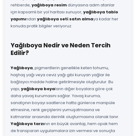
rehberde,
yağlıboya resim
dünyasına adım atanlar
için kapsamlı bir yol haritası sunuyor,
yağlıboya tablo
yapımı
ndan
yağlıboya seti satın alma
ya kadar her
konuda pratik bilgiler veriyoruz.
Yağlıboya Nedir ve Neden Tercih
Edilir?
Yağlıboya
, pigmentlerin genellikle keten tohumu,
haşhaş yağı veya ceviz yağı gibi kuruyan yağlar ile
bağlayıcı madde haline getirilmesiyle oluşturulur. Bu
yapı,
yağlıboya boya
ların diğer boyalara göre çok
daha yavaş kurumasını sağlar. Yavaş kuruma,
sanatçının boyayı saatlerce hatta günlerce manipüle
etmesine, renk geçişlerini yumuşatmasına ve
katmanlar arasında derinlik oluşturmasına olanak tanır.
Yağlıboya tarzı
nın en büyük avantajı, hem opak hem
de transparan uygulamalara izin vermesi ve sonuçta