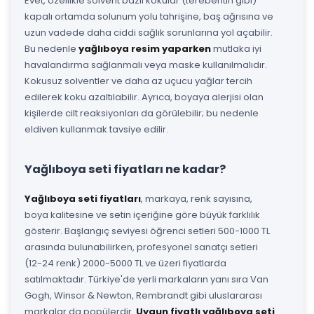
Evet, özellikle solvent bazlı kokular (terebentin gibi)
kapalı ortamda solunum yolu tahrişine, baş ağrısına ve
uzun vadede daha ciddi sağlık sorunlarına yol açabilir.
Bu nedenle
yağlıboya resim yaparken
mutlaka iyi
havalandırma sağlanmalı veya maske kullanılmalıdır.
Kokusuz solventler ve daha az uçucu yağlar tercih
edilerek koku azaltılabilir. Ayrıca, boyaya alerjisi olan
kişilerde cilt reaksiyonları da görülebilir; bu nedenle
eldiven kullanmak tavsiye edilir.
Yağlıboya seti fiyatları ne kadar?
Yağlıboya seti fiyatları
, markaya, renk sayısına,
boya kalitesine ve setin içeriğine göre büyük farklılık
gösterir. Başlangıç seviyesi öğrenci setleri 500-1000 TL
arasında bulunabilirken, profesyonel sanatçı setleri
(12-24 renk) 2000-5000 TL ve üzeri fiyatlarda
satılmaktadır. Türkiye'de yerli markaların yanı sıra Van
Gogh, Winsor & Newton, Rembrandt gibi uluslararası
markalar da popülerdir.
Uygun fiyatlı yağlıboya seti