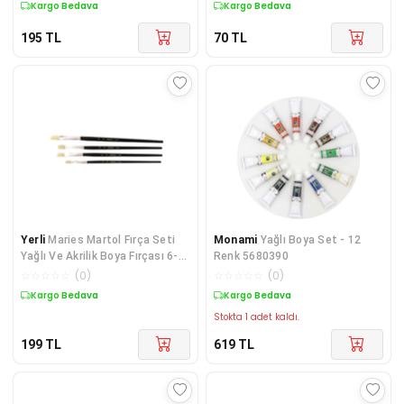
Kargo Bedava
Kargo Bedava
195
TL
70
TL
Yerli
Maries Martol Fırça Seti
Monami
Yağlı Boya Set - 12
Yağlı Ve Akrilik Boya Fırçası 6-8-
Renk 5680390
10-12 No:577
☆
☆
☆
☆
☆
(
0
)
☆
☆
☆
☆
☆
(
0
)
Kargo Bedava
Kargo Bedava
Stokta 1 adet kaldı.
199
TL
619
TL