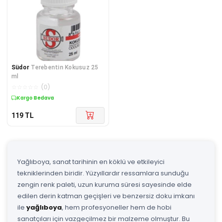
Südor
Terebentin Kokusuz 25
ml
☆
☆
☆
☆
☆
(
0
)
Kargo Bedava
119
TL
Yağlıboya, sanat tarihinin en köklü ve etkileyici
tekniklerinden biridir. Yüzyıllardır ressamlara sunduğu
zengin renk paleti, uzun kuruma süresi sayesinde elde
edilen derin katman geçişleri ve benzersiz doku imkanı
ile
yağlıboya
, hem profesyoneller hem de hobi
sanatçıları için vazgeçilmez bir malzeme olmuştur. Bu