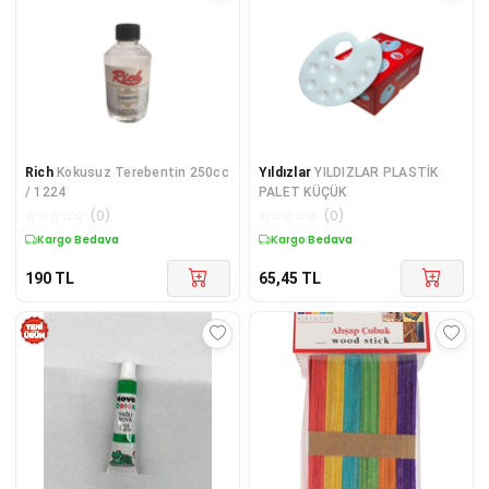
Rich
Kokusuz Terebentin 250cc
Yıldızlar
YILDIZLAR PLASTİK
/ 1224
PALET KÜÇÜK
☆
☆
☆
☆
☆
(
0
)
☆
☆
☆
☆
☆
(
0
)
Kargo Bedava
Kargo Bedava
190
TL
65,45
TL