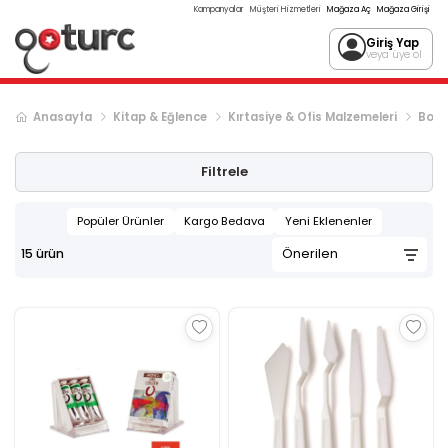
Kampanyalar
Müşteri Hizmetleri
Mağaza Aç
Mağaza Girişi
Giriş Yap
veya üye ol
Anasayfa
Kitap & Eğlence
Kırtasiye & Ofis Malzemeleri
Boya
Filtrele
Popüler Ürünler
Kargo Bedava
Yeni Eklenenler
15
ürün