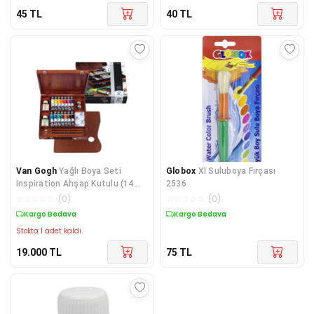
45
TL
40
TL
Van Gogh
Yağlı Boya Seti
Globox
Xl Suluboya Fırçası
Inspiration Ahşap Kutulu (14
2536
Renk Boya + 2 Fırça + Ahşap
☆
☆
☆
☆
☆
(
0
)
☆
☆
☆
☆
☆
(
0
)
Palet + Yağdanlık + Temizle
Kargo Bedava
Kargo Bedava
Stokta 1 adet kaldı.
19.000
TL
75
TL