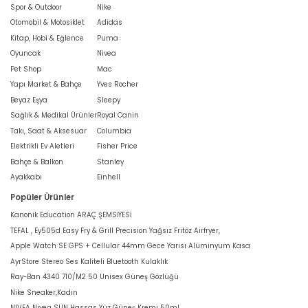
Spor & Outdoor
Nike
Otomobil & Motosiklet
Adidas
Kitap, Hobi & Eğlence
Puma
Oyuncak
Nivea
Pet Shop
Mac
Yapı Market & Bahçe
Yves Rocher
Beyaz Eşya
Sleepy
Sağlık & Medikal Ürünler
Royal Canin
Takı, Saat & Aksesuar
Columbia
Elektrikli Ev Aletleri
Fisher Price
Bahçe & Balkon
Stanley
Ayakkabı
Einhell
Popüler Ürünler
Kanonik Education ARAÇ ŞEMSİYESİ
TEFAL , Ey505d Easy Fry & Grill Precision Yağsız Fritöz Airfryer,
Apple Watch SE GPS + Cellular 44mm Gece Yarısı Alüminyum Kasa
AyrStore Stereo Ses Kaliteli Bluetooth Kulaklık
Ray-Ban 4340 710/M2 50 Unisex Güneş Gözlüğü
Nike Sneaker,Kadın
NIVEA Nivea SUN Hassas Yüz Güneş Kremi 50ml,