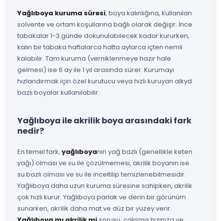
Yağlıboya kuruma süresi
, boya kalınlığına, kullanılan
solvente ve ortam koşullarına bağlı olarak değişir. İnce
tabakalar 1-3 günde dokunulabilecek kadar kururken,
kalın bir tabaka haftalarca hatta aylarca içten nemli
kalabilir. Tam kuruma (verniklenmeye hazır hale
gelmesi) ise 6 ay ile 1 yıl arasında sürer. Kurumayı
hızlandırmak için özel kurutucu veya hızlı kuruyan alkyd
bazlı boyalar kullanılabilir.
Yağlıboya ile akrilik boya arasındaki fark
nedir?
En temel fark,
yağlıboya
nın yağ bazlı (genellikle keten
yağı) olması ve su ile çözülmemesi, akrilik boyanın ise
su bazlı olması ve su ile inceltilip temizlenebilmesidir.
Yağlıboya daha uzun kuruma süresine sahipken, akrilik
çok hızlı kurur. Yağlıboya parlak ve derin bir görünüm
sunarken, akrilik daha mat ve düz bir yüzey verir.
Yağlıboya mı akrilik mi
sorusu, çalışma hızınıza ve