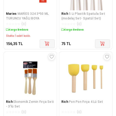
Maries
MARİES 324 3*50 ML
Rich
5 Li Plastik Spatula Set
TURUNCU YAĞLI BOYA
(modelaj Set- Spatül Set)
☆
☆
☆
☆
☆
(
0
)
☆
☆
☆
☆
☆
(
0
)
Kargo Bedava
Kargo Bedava
Stokta 1 adet kaldı.
156,35
TL
75
TL
Rich
Ekonomik Zemin Fırça Seti
Rich
Pon Pon Fırça 4 Lü Set
- 3'lü Set
☆
☆
☆
☆
☆
(
0
)
☆
☆
☆
☆
☆
(
0
)