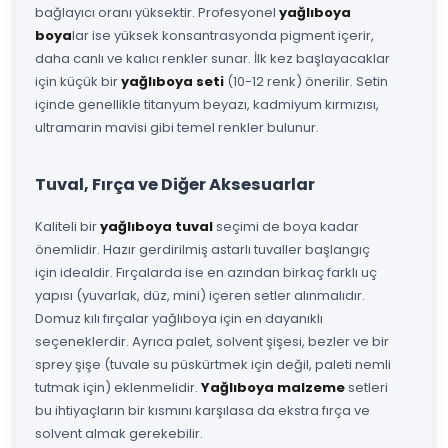
bağlayıcı oranı yüksektir. Profesyonel
yağlıboya
boya
lar ise yüksek konsantrasyonda pigment içerir,
daha canlı ve kalıcı renkler sunar. İlk kez başlayacaklar
için küçük bir
yağlıboya seti
(10-12 renk) önerilir. Setin
içinde genellikle titanyum beyazı, kadmiyum kırmızısı,
ultramarin mavisi gibi temel renkler bulunur.
Tuval, Fırça ve Diğer Aksesuarlar
Kaliteli bir
yağlıboya tuval
seçimi de boya kadar
önemlidir. Hazır gerdirilmiş astarlı tuvaller başlangıç
için idealdir. Fırçalarda ise en azından birkaç farklı uç
yapısı (yuvarlak, düz, mini) içeren setler alınmalıdır.
Domuz kılı fırçalar yağlıboya için en dayanıklı
seçeneklerdir. Ayrıca palet, solvent şişesi, bezler ve bir
sprey şişe (tuvale su püskürtmek için değil, paleti nemli
tutmak için) eklenmelidir.
Yağlıboya malzeme
setleri
bu ihtiyaçların bir kısmını karşılasa da ekstra fırça ve
solvent almak gerekebilir.