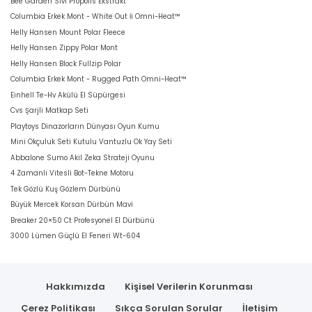
Bee Garden Sivi Propolis Ekstrakt
Columbia Erkek Mont - White Out İi Omni-Heat™
Helly Hansen Mount Polar Fleece
Helly Hansen Zippy Polar Mont
Helly Hansen Block Fullzip Polar
Columbia Erkek Mont - Rugged Path Omni-Heat™
Einhell Te-Hv Akülü El Süpürgesi
Cvs Şarjli Matkap Seti
Playtoys Dinazorların Dünyası Oyun Kumu
Mini Okçuluk Seti Kutulu Vantuzlu Ok Yay Seti
Abbalone Sumo Akil Zeka Strateji Oyunu
4 Zamanlı Vitesli Bot-Tekne Motoru
Tek Gözlü Kuş Gözlem Dürbünü
Büyük Mercek Korsan Dürbün Mavi
Breaker 20×50 Ct Profesyonel El Dürbünü
3000 Lümen Güçlü El Feneri Wt-604
Hakkımızda
Kişisel Verilerin Korunması
Çerez Politikası
Sıkça Sorulan Sorular
İletişim