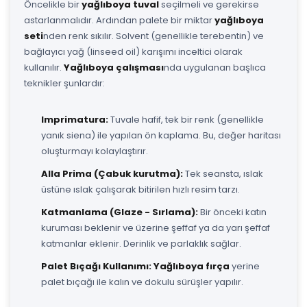
Öncelikle bir
yağlıboya tuval
seçilmeli ve gerekirse
astarlanmalıdır. Ardından palete bir miktar
yağlıboya
seti
nden renk sıkılır. Solvent (genellikle terebentin) ve
bağlayıcı yağ (linseed oil) karışımı inceltici olarak
kullanılır.
Yağlıboya çalışması
nda uygulanan başlıca
teknikler şunlardır:
Imprimatura:
Tuvale hafif, tek bir renk (genellikle
yanık siena) ile yapılan ön kaplama. Bu, değer haritası
oluşturmayı kolaylaştırır.
Alla Prima (Çabuk kurutma):
Tek seansta, ıslak
üstüne ıslak çalışarak bitirilen hızlı resim tarzı.
Katmanlama (Glaze - Sırlama):
Bir önceki katın
kuruması beklenir ve üzerine şeffaf ya da yarı şeffaf
katmanlar eklenir. Derinlik ve parlaklık sağlar.
Palet Bıçağı Kullanımı:
Yağlıboya fırça
yerine
palet bıçağı ile kalın ve dokulu sürüşler yapılır.