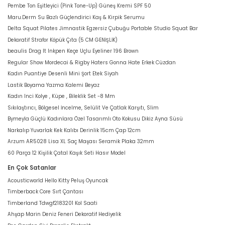
Pembe Ton Eşitleyici (Pink Tone-Up) Güneş Kremi SPF 50
Maru.Derm Su Bazlı Güçlendirici Kaş & Kirpik Serumu
Delta Squat Pilates Jimnastik Egzersiz Çubuğu Portable Studio Squat Bar
Dekoratif Strafor Köpük Çıta (5 CM GENİŞLİK)
beaulis Drag It Inkpen Keçe Uçlu Eyeliner 196 Brown
Regular Show Mordecai & Rigby Haters Gonna Hate Erkek Cüzdan
Kadın Puantiye Desenli Mini Şort Etek Siyah
Lastik Boyama Yazma Kalemi Beyaz
Kadın Inci Kolye , Küpe , Bileklik Set -8 Mm
Sıkılaştırıcı, Bölgesel İncelme, Selülit Ve Çatlak Karşıtı, Slim
Bymeyla Güçlü Kadınlara Özel Tasarımlı Oto Kokusu Dikiz Ayna Süsü
Narkalıp Yuvarlak Kek Kalıbı Derinlik 15cm Çap 12cm
Arzum AR5028 Lisa XL Saç Maşası Seramik Plaka 32mm
60 Parça 12 Kişilik Çatal Kaşık Seti Hasır Model
En Çok Satanlar
Acousticworld Hello Kitty Peluş Oyuncak
Timberback Core Sırt Çantası
Timberland Tdwgf2183201 Kol Saati
Ahşap Marin Deniz Feneri Dekoratif Hediyelik