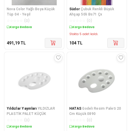
Nova Color Yağlı Boya Küçük
Südor
Çubuk Renkli Büyük
Tüp 04 - Yeşil
Ahşap 50li Bs71 Çx
☆
☆
☆
☆
☆
(
0
)
☆
☆
☆
☆
☆
(
0
)
Kargo Bedava
Kargo Bedava
Stokta 5 adet kaldı.
491,19
TL
104
TL
Yıldızlar Yayınları
YILDIZLAR
HATAS
Godeli Resim Paleti 20
PLASTİK PALET KÜÇÜK
Cm Küçük 0890
☆
☆
☆
☆
☆
(
0
)
☆
☆
☆
☆
☆
(
0
)
Kargo Bedava
Kargo Bedava