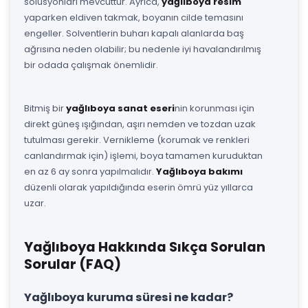
solüsyonları mevcuttur. Ayrıca,
yağlıboya resim
yaparken eldiven takmak, boyanın cilde temasını
engeller. Solventlerin buharı kapalı alanlarda baş
ağrısına neden olabilir; bu nedenle iyi havalandırılmış
bir odada çalışmak önemlidir.
Bitmiş bir
yağlıboya sanat eseri
nin korunması için
direkt güneş ışığından, aşırı nemden ve tozdan uzak
tutulması gerekir. Vernikleme (korumak ve renkleri
canlandırmak için) işlemi, boya tamamen kuruduktan
en az 6 ay sonra yapılmalıdır.
Yağlıboya bakımı
düzenli olarak yapıldığında eserin ömrü yüz yıllarca
uzar.
Yağlıboya Hakkında Sıkça Sorulan
Sorular (FAQ)
Yağlıboya kuruma süresi ne kadar?