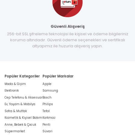
Güvenli Alışveriş
256-bit SSL şifreleme teknolojisi ile kişisel ve ödeme bilgileriniz
koruma altındadır. Güvenli ödeme seçenekleri ve sertifikalı
altyapımız ile huzurla alışveriş yapın.
Popüler Kategoriler
Popüler Markalar
Moda & Giyim
Apple
Elektronik
Samsung
Cep Telefonu & Aksesuar
Bosch
Ev, Yaşam & Mobilya
Philips
Sofra & Mutfak
Tefal
Kozmetik & Kişisel Bakım
Korkmaz
Anne, Bebek & Çocuk
Penti
Süpermarket
Süvari