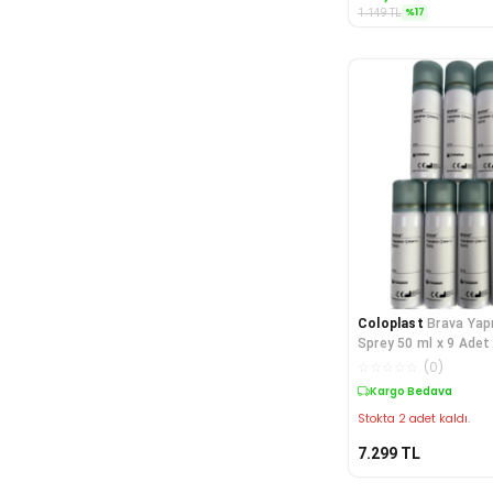
%
17
1.149
TL
Coloplast
Brava Yapı
Sprey 50 ml x 9 Adet
☆
☆
☆
☆
☆
(
0
)
Kargo Bedava
Stokta 2 adet kaldı.
7.299
TL