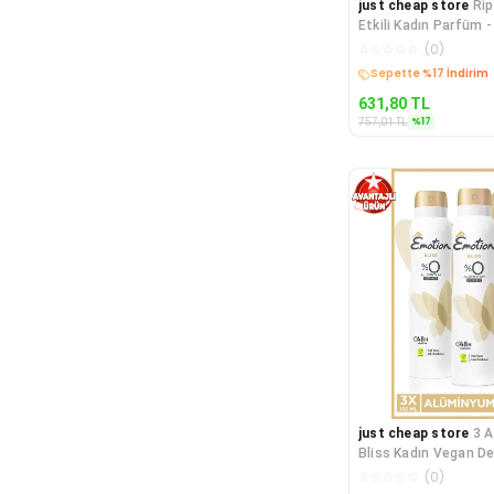
just cheap store
Ri
Etkili Kadın Parfüm - 
Women 110 Ml
☆
☆
☆
☆
☆
(
0
)
Sepette %17 İndirim
631,80
TL
%
17
757,01
TL
just cheap store
3 
Bliss Kadın Vegan D
Ml Hızlı Kurur , L
☆
☆
☆
☆
☆
(
0
)