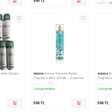
590
TL
%
757,01
TL
şkan Çıkarıcı
nurxos
Nurxos Yasemin Kadın
nurxos
Nu
Fragrance Mist 250 ML – Oryantal
Fragrance
Çiçeksi Par
Odunsu P
☆
☆
☆
☆
☆
(
0
)
☆
☆
☆
☆
☆
Kargo Bedava
Kargo B
590
TL
590
TL