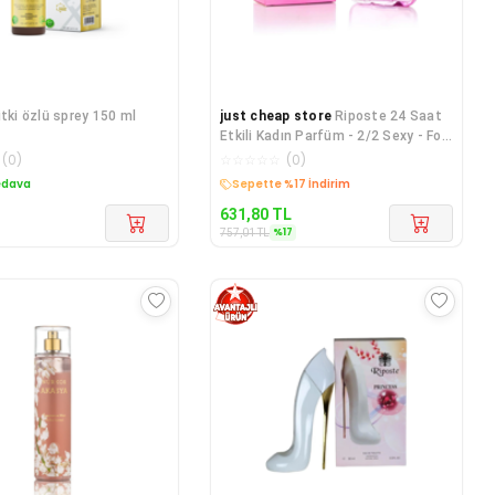
itki özlü sprey 150 ml
just cheap store
Riposte 24 Saat
Etkili Kadın Parfüm - 2/2 Sexy - For
Women 110 Ml
(
0
)
☆
☆
☆
☆
☆
(
0
)
edava
Sepette %17 İndirim
631,80
TL
%
17
757,01
TL