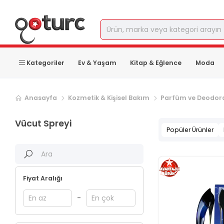
Kategoriler
Ev & Yaşam
Kitap & Eğlence
Moda
Sonraki ürün sayfası, sayfa
2
Anasayfa
Kozmetik & Kişisel Bakım
Parfüm ve Deodor
Vücut Spreyi
Popüler Ürünler
Fiyat Aralığı
-