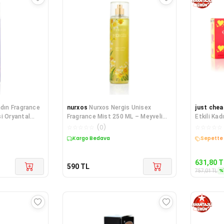
adın Fragrance
nurxos
Nurxos Nergis Unisex
just chea
i Oryantal
Fragrance Mist 250 ML – Meyveli
Etkili Kad
Odunsu Parfü
Women 11
☆
☆
☆
☆
☆
(
0
)
☆
☆
☆
☆
☆
Kargo Bedava
Sepette 
631,80
T
590
TL
%
757,01
TL