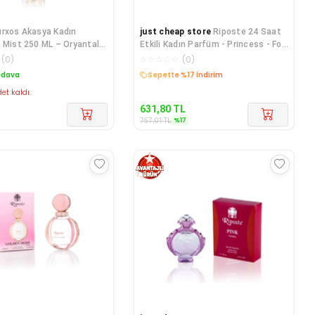
rxos Akasya Kadın
just cheap store
Riposte 24 Saat
 Mist 250 ML – Oryantal
Etkili Kadın Parfüm - Princess - For
oku
Women 90 Ml
(
0
)
☆
☆
☆
☆
☆
(
0
)
edava
Sepette %17 İndirim
et kaldı.
631,80
TL
%
17
757,01
TL