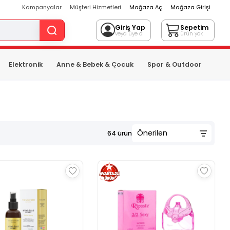
Kampanyalar
Müşteri Hizmetleri
Mağaza Aç
Mağaza Girişi
Giriş Yap
Sepetim
veya üye ol
ürün yok
Elektronik
Anne & Bebek & Çocuk
Spor & Outdoor
64
ürün