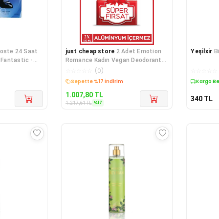
poste 24 Saat
just cheap store
2 Adet Emotion
Yeşilxir
B
 Fantastic -
Romance Kadın Vegan Deodorant
150 Ml Hızlı Kurur,
☆
☆
☆
☆
☆
(
0
)
☆
☆
☆
☆
☆
Sepette %17 İndirim
Kargo B
1.007,80
TL
340
TL
%
17
1.217,61
TL