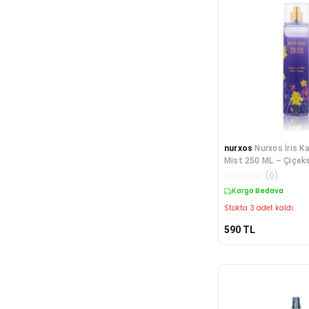
nurxos
Nurxos İris K
Mist 250 ML – Çiçeks
Parfüm
☆
☆
☆
☆
☆
(
0
)
Kargo Bedava
Stokta 3 adet kaldı.
590
TL