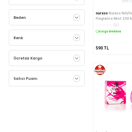
nurxos
Nurxos Nilüfe
Beden
Fragrance Mist 250 
Odunsu Par
☆
☆
☆
☆
☆
(
0
)
Kargo Bedava
Renk
590
TL
Ücretsiz Kargo
Satıcı Puanı