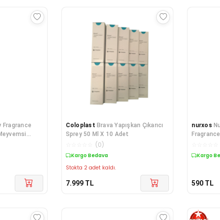
y Fragrance
Coloplast
Brava Yapışkan Çıkarıcı
nurxos
Nu
 Meyvemsi
Sprey 50 Ml X 10 Adet
Fragrance
Baharatlı
☆
☆
☆
☆
☆
(
0
)
☆
☆
☆
☆
☆
Kargo Bedava
Kargo B
Stokta 2 adet kaldı.
7.999
TL
590
TL