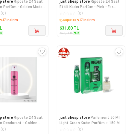
p store
Riposte 24 Saat
just cheap store
Riposte 24 Saat
dın Parfüm - Golden Mode -
Etkili Kadın Parfüm - Pink - For
n 85
Women 100 Ml
(
0
)
☆
☆
☆
☆
☆
(
0
)
%17 İndirim
Sepette %17 İndirim
L
631,80
TL
17
%
17
757,01
TL
p store
Riposte 24 Saat
just cheap store
Parlement 50 Ml
 Deodorant - Golden
Light Green Kadın Parfüm + 150 Ml
0 Ml
Deodorant Seti
(
0
)
☆
☆
☆
☆
☆
(
0
)