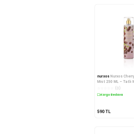
nurxos
Nurxos Cherr
Mist 250 ML – Tatlı
Vücut Spreyi
☆
☆
☆
☆
☆
(
0
)
Kargo Bedava
590
TL