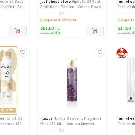
poste 24 Saat
just cheap store
Riposte 24 Saat
just chea
Graffiti - For
Etkili Kadın Parfüm - Golden Flower
Etkili Ka
- For Women 8
For Wome
☆
☆
☆
☆
☆
(
0
)
☆
☆
☆
☆
☆
Sepette %17 İndirim
Sepette 
681,80
TL
631,80
T
%
17
%
818,25
TL
757,01
TL
Adet Emotion
nurxos
Nurxos Dewberry Fragrance
just chea
eodorant 150
Mist 250 ML – Odunsu Meyveli
Etkili Kadın
Vücut Spre
Mode - 15
☆
☆
☆
☆
☆
(
0
)
☆
☆
☆
☆
☆