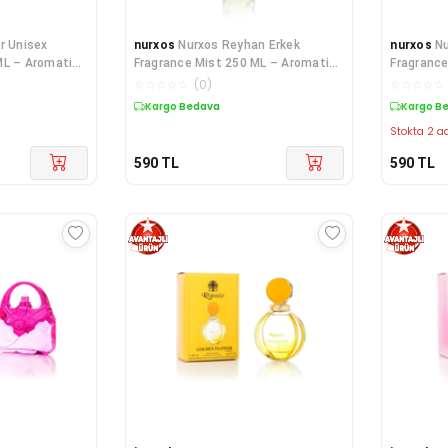
r Unisex
nurxos
Nurxos Reyhan Erkek
nurxos
Nu
ML – Aromatik
Fragrance Mist 250 ML – Aromatik
Fragrance
Parfüm Koku
Parfüm K
☆
☆
☆
☆
☆
(
0
)
☆
☆
☆
☆
☆
Kargo Bedava
Kargo B
Stokta 2 ad
590
TL
590
TL