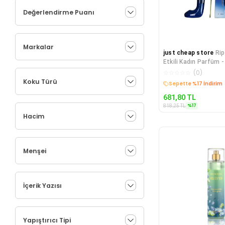
Değerlendirme Puanı
Markalar
just cheap store
Ri
Etkili Kadın Parfüm -
For Women 90 Ml
☆
☆
☆
☆
☆
(
0
)
Koku Türü
Sepette %17 İndirim
681,80
TL
%
17
818,25
TL
Hacim
Menşei
İçerik Yazısı
Yapıştırıcı Tipi