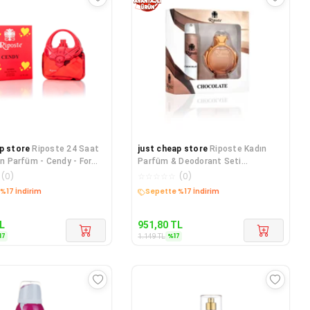
p store
Riposte 24 Saat
just cheap store
Riposte Kadın
ın Parfüm - Cendy - For
Parfüm & Deodorant Seti
0 Ml
Chocolate For Women 100 Ml
(
0
)
☆
☆
☆
☆
☆
(
0
)
%17 İndirim
Sepette %17 İndirim
L
951,80
TL
17
%
17
1.149
TL