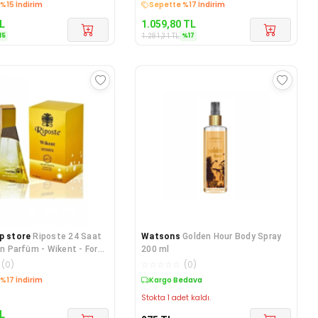
%15 İndirim
Sepette %17 İndirim
L
1.059,80
TL
15
%
17
1.281,31
TL
p store
Riposte 24 Saat
Watsons
Golden Hour Body Spray
ın Parfüm - Wikent - For
200 ml
 Ml
(
0
)
☆
☆
☆
☆
☆
(
0
)
%17 İndirim
Kargo Bedava
Stokta 1 adet kaldı.
L