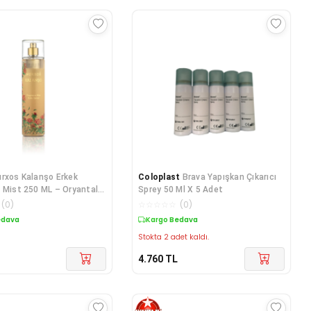
rxos Kalanşo Erkek
Coloplast
Brava Yapışkan Çıkarıcı
 Mist 250 ML – Oryantal
Sprey 50 Ml X 5 Adet
 P
(
0
)
☆
☆
☆
☆
☆
(
0
)
edava
Kargo Bedava
Stokta 2 adet kaldı.
4.760
TL