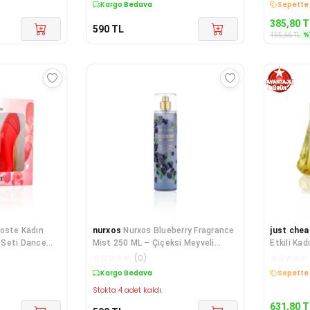
Kargo Bedava
Sepette 
385,80
T
590
TL
%
455,66
TL
oste Kadın
nurxos
Nurxos Blueberry Fragrance
just chea
 Seti Dance
Mist 250 ML – Çiçeksi Meyveli
Etkili Kad
Vücut Sp
Women 90
☆
☆
☆
☆
☆
(
0
)
☆
☆
☆
☆
☆
Kargo Bedava
Sepette 
Stokta 4 adet kaldı.
631,80
T