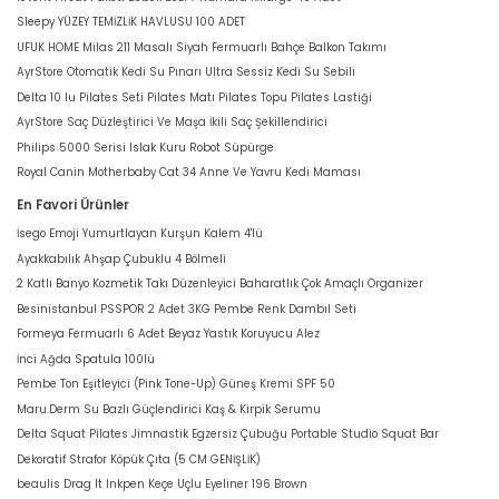
Sleepy YÜZEY TEMİZLİK HAVLUSU 100 ADET
UFUK HOME Milas 211 Masalı Siyah Fermuarlı Bahçe Balkon Takımı
AyrStore Otomatik Kedi Su Pınarı Ultra Sessiz Kedi Su Sebili
Delta 10 lu Pilates Seti Pilates Matı Pilates Topu Pilates Lastiği
AyrStore Saç Düzleştirici Ve Maşa İkili Saç Şekillendirici
Philips 5000 Serisi Islak Kuru Robot Süpürge
Royal Canin Motherbaby Cat 34 Anne Ve Yavru Kedi Maması
En Favori Ürünler
İsego Emoji Yumurtlayan Kurşun Kalem 4'lü
Ayakkabılık Ahşap Çubuklu 4 Bölmeli
2 Katlı Banyo Kozmetik Takı Düzenleyici Baharatlık Çok Amaçlı Organizer
Besinistanbul PSSPOR 2 Adet 3KG Pembe Renk Dambıl Seti
Formeya Fermuarlı 6 Adet Beyaz Yastık Koruyucu Alez
İnci Ağda Spatula 100lü
Pembe Ton Eşitleyici (Pink Tone-Up) Güneş Kremi SPF 50
Maru.Derm Su Bazlı Güçlendirici Kaş & Kirpik Serumu
Delta Squat Pilates Jimnastik Egzersiz Çubuğu Portable Studio Squat Bar
Dekoratif Strafor Köpük Çıta (5 CM GENİŞLİK)
beaulis Drag It Inkpen Keçe Uçlu Eyeliner 196 Brown