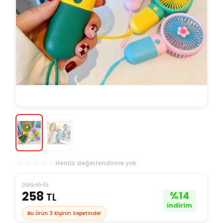
Henüz değerlendirme yok
299,10 TL
258
%
14
TL
indirim
Bu Ürün
3
Kişinin Sepetinde!