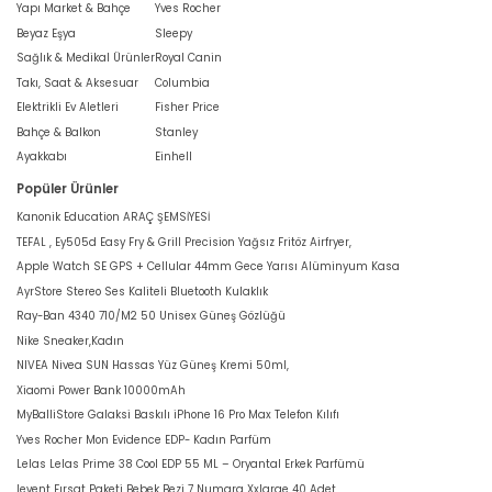
Yapı Market & Bahçe
Yves Rocher
Beyaz Eşya
Sleepy
Sağlık & Medikal Ürünler
Royal Canin
Takı, Saat & Aksesuar
Columbia
Elektrikli Ev Aletleri
Fisher Price
Bahçe & Balkon
Stanley
Ayakkabı
Einhell
Popüler Ürünler
Kanonik Education ARAÇ ŞEMSİYESİ
TEFAL , Ey505d Easy Fry & Grill Precision Yağsız Fritöz Airfryer,
Apple Watch SE GPS + Cellular 44mm Gece Yarısı Alüminyum Kasa
AyrStore Stereo Ses Kaliteli Bluetooth Kulaklık
Ray-Ban 4340 710/M2 50 Unisex Güneş Gözlüğü
Nike Sneaker,Kadın
NIVEA Nivea SUN Hassas Yüz Güneş Kremi 50ml,
Xiaomi Power Bank 10000mAh
MyBalliStore Galaksi Baskılı iPhone 16 Pro Max Telefon Kılıfı
Yves Rocher Mon Evidence EDP- Kadın Parfüm
Lelas Lelas Prime 38 Cool EDP 55 ML – Oryantal Erkek Parfümü
levent Fırsat Paketi Bebek Bezi 7 Numara Xxlarge 40 Adet