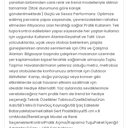
yansıtan birbirinden canlı renk ve trend modelleriyle stilinizi
tamamlar (Stok durumuna göre karışık
gönderilmektedir).Güçlü ve Sessiz Performans: Optimize
edilmiş pervane yapısı sayesinde, çevrenizdekileri rahatsız
etmeden ihtiyacınız olan ferahlığı sağlar.Pratik Kullanım: Tek
tuşla kontrol edilebilen yapısı sayesinde her yaştan kullanıcı
için uygundur.Kullanım AlanlarıSeyahat ve Tatil: Uzun
yolculuklarda, uçak veya otobüs beklerken, plajda
güneşlenirken anında serinlemek için.Ofis ve Çalışma
Alanları: Bilgisayar başında çalışırken masanızın üzerinde
yer kaplamadan kişisel ferahlık sağlamak amacıyla.Toplu
Taşıma: Havalandırmanın yetersiz olduğu metro, metrobüs
veya otobüslerde konforunuzu artırmak için.Outdoor
Aktiviteler: Kamp, doğa yürüyüşü veya konser gibi
etkinliklerde sıcak havanın etkisini azaltmak için
idealdir.Hediye Alternatifi: Yaz aylarında sevdiklerinize
verebileceğiniz hem pratik hem de trend bir hediye
seçeneği.Teknik Özellikler TablosuÖzellikDetayÜrün
AdıUSB'li Mini El FanıGüç KaynağıUSB Şarj Edilebilir
BataryaMalzemeKaliteli Sert PlastikBoyut15 cm x 8
cmModel/RenkKarışık Model ve Renk
SeçenekleriKontrolPratik Açma/Kapama TuşuPaket İçeriği1