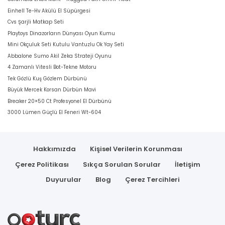
Einhell Te-Hv Akülü El Süpürgesi
Cvs Şarjli Matkap Seti
Playtoys Dinazorların Dünyası Oyun Kumu
Mini Okçuluk Seti Kutulu Vantuzlu Ok Yay Seti
Abbalone Sumo Akil Zeka Strateji Oyunu
4 Zamanlı Vitesli Bot-Tekne Motoru
Tek Gözlü Kuş Gözlem Dürbünü
Büyük Mercek Korsan Dürbün Mavi
Breaker 20×50 Ct Profesyonel El Dürbünü
3000 Lümen Güçlü El Feneri Wt-604
Hakkımızda
Kişisel Verilerin Korunması
Çerez Politikası
Sıkça Sorulan Sorular
İletişim
Duyurular
Blog
Çerez Tercihleri