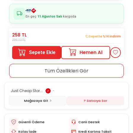
En geç
11 Ağustos Salı
kargoda
258
TL
Sepette %14 İndirim
299,10
TL
Hemen Al
Sepete Ekle
Tüm Özellikleri Gör
Just Cheap Stor...
-
Mağazaya Git
? Satıcıya Sor
Güvenli Ödeme
Canlı Destek
Kolay İade
Kredi Kartına Taksit