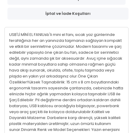
İptal ve İade Koşulları
USB'Lİ MİNİ EL FANIUsb'li mini el fanı, sıcak yaz günlerinde
ferahlığınızı her an yanınızda taşımanızı sağlayan kompakt
ve etkili bir serinletme çözümüdür. Modern tasarımı ve şarj
edilebilir yapısıyla öne çıkan bu fan, sadece bir serinletici
değil, aynı zamanda şık bir aksesuardır. Avuç içine sığacak
kadar minimal boyutlara sahip olmasına rağmen güçlü
hava akışı sunarak, okulda, ofiste, toplu taşımada veya
plajda en yakın yol arkadaşınız olur.Öne Çıkan
ÖzelliklerYüksek Taşınabilirlik: 15 cm x 8 cm boyutlarındaki
ergonomik tasarımı sayesinde çantanızda, cebinizde hatta
elinizde hiçbir ağırlık yapmadan kolayca taşınabilir.USB ile
Şarj Edilebilir: Pil değiştirme derdini ortadan kaldıran dahili
bataryası, USB kablosu aracılığıyla bilgisayar, powerbank
veya araç şarj kiti ile kolayca doldurulabilir.Kaliteli ve
Dayanıklı Malzeme: Darbelere karşı dirençli, yüksek kaliteli
plastik materyalden üretilmiştir; uzun ömürlü kullanım
sunar.Dinamik Renk ve Model Seçenekleri: Yazın enerjisini