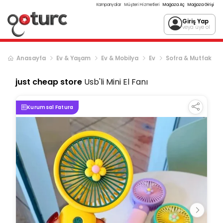
Kampanyalar
Müşteri Hizmetleri
Mağaza Aç
Mağaza Girişi
Giriş Yap
veya üye ol
Anasayfa
Ev & Yaşam
Ev & Mobilya
Ev
Sofra & Mutfak
just cheap store
Usb'li Mini El Fanı
Kurumsal Fatura