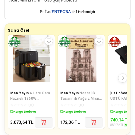
Adet Mini El Fanı + USB Şarj Kablosu
E
Bu İlan
NTEGRA
ile Listelenmiştir
Sana Özel
Mea Yayın
4 Litre Cam
Mea Yayın
Nostaljik
just cheap st
Hazneli 1360W
Tasarımlı Yağsız Mısır
ÜSTÜ KABLOSUZ HIZLI
Ayarlanabilir Isılı
Patlatma Makinesi -
ŞARJ CİHAZI 3.1A -
☆
☆
☆
☆
☆
(
0
)
☆
☆
☆
☆
☆
(
0
)
☆
☆
☆
☆
☆
(
0
)
Airfryer - Lisinya
Lisinya
15W AS-W150
Kargo Bedava
Kargo Bedava
Sepette %17 
740,14
TL
3.073,64
TL
172,36
TL
%
17
889,72
TL