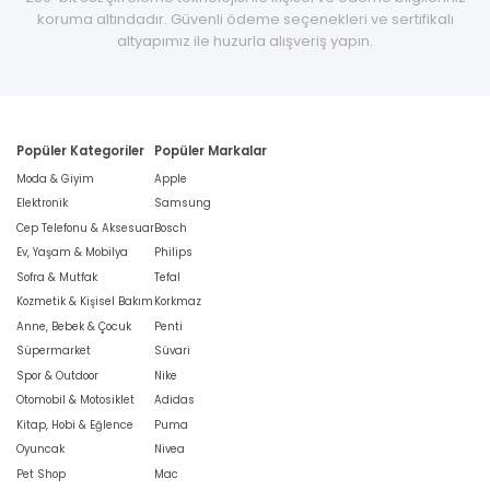
koruma altındadır. Güvenli ödeme seçenekleri ve sertifikalı
altyapımız ile huzurla alışveriş yapın.
Popüler Kategoriler
Popüler Markalar
Moda & Giyim
Apple
Elektronik
Samsung
Cep Telefonu & Aksesuar
Bosch
Ev, Yaşam & Mobilya
Philips
Sofra & Mutfak
Tefal
Kozmetik & Kişisel Bakım
Korkmaz
Anne, Bebek & Çocuk
Penti
Süpermarket
Süvari
Spor & Outdoor
Nike
Otomobil & Motosiklet
Adidas
Kitap, Hobi & Eğlence
Puma
Oyuncak
Nivea
Pet Shop
Mac