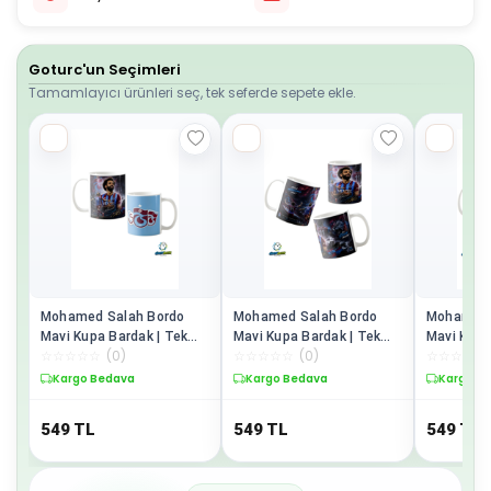
Goturc'un Seçimleri
Tamamlayıcı ürünleri seç, tek seferde sepete ekle.
Mohamed Salah Bordo
Mohamed Salah Bordo
Mohamed 
Mavi Kupa Bardak | Tek
Mavi Kupa Bardak | Tek
Mavi Kupa
☆
☆
☆
☆
☆
(
0
)
☆
☆
☆
☆
☆
(
0
)
☆
☆
☆
☆
☆
Adet K0499
Adet K0498
Adet K04
Kargo Bedava
Kargo Bedava
Kargo B
549
TL
549
TL
549
TL