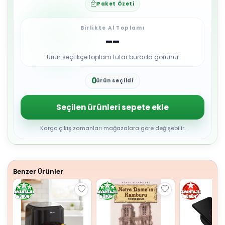
Paket Özeti
Birlikte Al Toplamı
--
Ürün seçtikçe toplam tutar burada görünür
0
ürün seçildi
1
2
3
Seçilen ürünleri sepete ekle
4
5
6
Kargo çıkış zamanları mağazalara göre değişebilir.
7
8
9
Benzer Ürünler