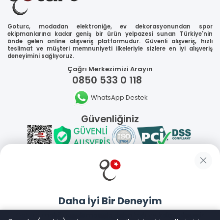
Goturc, modadan elektroniğe, ev dekorasyonundan spor
ekipmanlarına kadar geniş bir ürün yelpazesi sunan Türkiye'nin
önde gelen online alışveriş platformudur. Güvenli alışveriş, hızlı
teslimat ve müşteri memnuniyeti ilkeleriyle sizlere en iyi alışveriş
deneyimini sağlıyoruz.
Çağrı Merkezimizi Arayın
0850 533 0 118
WhatsApp Destek
Güvenliğiniz
Sosyal Medya
Daha İyi Bir Deneyim
Mobil Uygulamalarımız
Goturc mobil uygulamasıyla daha hızlı ve kolay alışveriş