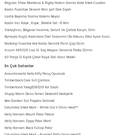
Regular Show Mordecai & Rigby Haters Gonna Hate Erkek Cüzdan
Kadın Puantiye Desenli Mini Şort Etek Siyah
Lastik Boyama Yazma Kalemi Beyaz
Kadın Inci Kolye , Küpe , Bileklik Set -8 Mm
Sıkılaştırıcı, Bölgesel İncelme, Selülit Ve Çatlak Karşıtı, Slim
Bymeyla Güçlü Kadınlara Özel Tasarımlı Oto Kokusu Dikiz Ayna Süsü
Narkalıp Yuvarlak Kek Kalıbı Derinlik 15cm Çap 12cm
Arzum AR5028 Lisa XL Saç Maşası Seramik Plaka 32mm
60 Parça 12 Kişilik Çatal Kaşık Seti Hasır Model
En Çok Satanlar
Acousticworld Hello Kitty Peluş Oyuncak
Timberback Core Sırt Çantası
Timberland Tdwgf2183201 Kol Saati
Ahşap Marin Deniz Feneri Dekoratif Hediyelik
Bee Garden Sivi Propolis Ekstrakt
Columbia Erkek Mont - White Out İi Omni-Heat™
Helly Hansen Mount Polar Fleece
Helly Hansen Zippy Polar Mont
Helly Hansen Block Fullzip Polar
Columbia Erkek Mont - Rugged Path Omni-Heat™