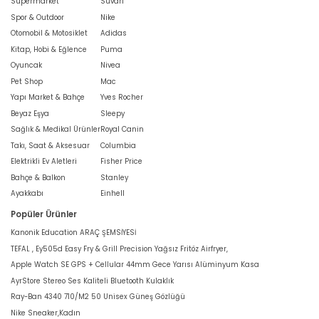
Süpermarket
Süvari
Spor & Outdoor
Nike
Otomobil & Motosiklet
Adidas
Kitap, Hobi & Eğlence
Puma
Oyuncak
Nivea
Pet Shop
Mac
Yapı Market & Bahçe
Yves Rocher
Beyaz Eşya
Sleepy
Sağlık & Medikal Ürünler
Royal Canin
Takı, Saat & Aksesuar
Columbia
Elektrikli Ev Aletleri
Fisher Price
Bahçe & Balkon
Stanley
Ayakkabı
Einhell
Popüler Ürünler
Kanonik Education ARAÇ ŞEMSİYESİ
TEFAL , Ey505d Easy Fry & Grill Precision Yağsız Fritöz Airfryer,
Apple Watch SE GPS + Cellular 44mm Gece Yarısı Alüminyum Kasa
AyrStore Stereo Ses Kaliteli Bluetooth Kulaklık
Ray-Ban 4340 710/M2 50 Unisex Güneş Gözlüğü
Nike Sneaker,Kadın