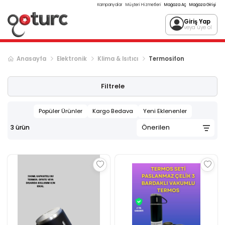
Kampanyalar
Müşteri Hizmetleri
Mağaza Aç
Mağaza Girişi
Giriş Yap
veya üye ol
Anasayfa
Elektronik
Klima & Isıtıcı
Termosifon
Filtrele
Popüler Ürünler
Kargo Bedava
Yeni Eklenenler
3
ürün