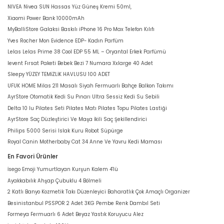
NIVEA Nivea SUN Hassas Yüz Güneş Kremi 50ml,
Xiaomi Power Bank 10000mAh
MyBalliStore Galaksi Baskılı iPhone 16 Pro Max Telefon Kılıfı
Yves Rocher Mon Evidence EDP- Kadın Parfüm
Lelas Lelas Prime 38 Cool EDP 55 ML – Oryantal Erkek Parfümü
levent Fırsat Paketi Bebek Bezi 7 Numara Xxlarge 40 Adet
Sleepy YÜZEY TEMİZLİK HAVLUSU 100 ADET
UFUK HOME Milas 211 Masalı Siyah Fermuarlı Bahçe Balkon Takımı
AyrStore Otomatik Kedi Su Pınarı Ultra Sessiz Kedi Su Sebili
Delta 10 lu Pilates Seti Pilates Matı Pilates Topu Pilates Lastiği
AyrStore Saç Düzleştirici Ve Maşa İkili Saç Şekillendirici
Philips 5000 Serisi Islak Kuru Robot Süpürge
Royal Canin Motherbaby Cat 34 Anne Ve Yavru Kedi Maması
En Favori Ürünler
İsego Emoji Yumurtlayan Kurşun Kalem 4'lü
Ayakkabılık Ahşap Çubuklu 4 Bölmeli
2 Katlı Banyo Kozmetik Takı Düzenleyici Baharatlık Çok Amaçlı Organizer
Besinistanbul PSSPOR 2 Adet 3KG Pembe Renk Dambıl Seti
Formeya Fermuarlı 6 Adet Beyaz Yastık Koruyucu Alez