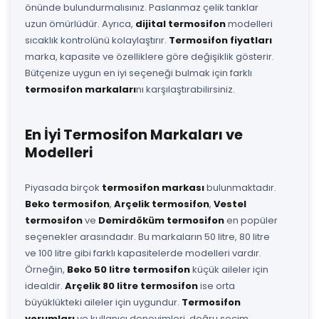
önünde bulundurmalısınız. Paslanmaz çelik tanklar
uzun ömürlüdür. Ayrıca,
dijital termosifon
modelleri
sıcaklık kontrolünü kolaylaştırır.
Termosifon fiyatları
marka, kapasite ve özelliklere göre değişiklik gösterir.
Bütçenize uygun en iyi seçeneği bulmak için farklı
termosifon markaları
nı karşılaştırabilirsiniz.
En İyi Termosifon Markaları ve
Modelleri
Piyasada birçok
termosifon markası
bulunmaktadır.
Beko termosifon
,
Arçelik termosifon
,
Vestel
termosifon
ve
Demirdöküm termosifon
en popüler
seçenekler arasındadır. Bu markaların 50 litre, 80 litre
ve 100 litre gibi farklı kapasitelerde modelleri vardır.
Örneğin,
Beko 50 litre termosifon
küçük aileler için
idealdir.
Arçelik 80 litre termosifon
ise orta
büyüklükteki aileler için uygundur.
Termosifon
yorumları
ve kullanıcı deneyimleri, doğru seçim