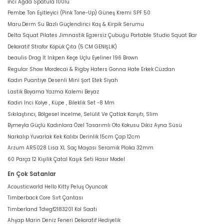
İnci Ağda Spatula 100lü
Pembe Ton Eşitleyici (Pink Tone-Up) Güneş Kremi SPF 50
Maru.Derm Su Bazlı Güçlendirici Kaş & Kirpik Serumu
Delta Squat Pilates Jimnastik Egzersiz Çubuğu Portable Studio Squat Bar
Dekoratif Strafor Köpük Çıta (5 CM GENİŞLİK)
beaulis Drag It Inkpen Keçe Uçlu Eyeliner 196 Brown
Regular Show Mordecai & Rigby Haters Gonna Hate Erkek Cüzdan
Kadın Puantiye Desenli Mini Şort Etek Siyah
Lastik Boyama Yazma Kalemi Beyaz
Kadın Inci Kolye , Küpe , Bileklik Set -8 Mm
Sıkılaştırıcı, Bölgesel İncelme, Selülit Ve Çatlak Karşıtı, Slim
Bymeyla Güçlü Kadınlara Özel Tasarımlı Oto Kokusu Dikiz Ayna Süsü
Narkalıp Yuvarlak Kek Kalıbı Derinlik 15cm Çap 12cm
Arzum AR5028 Lisa XL Saç Maşası Seramik Plaka 32mm
60 Parça 12 Kişilik Çatal Kaşık Seti Hasır Model
En Çok Satanlar
Acousticworld Hello Kitty Peluş Oyuncak
Timberback Core Sırt Çantası
Timberland Tdwgf2183201 Kol Saati
Ahşap Marin Deniz Feneri Dekoratif Hediyelik