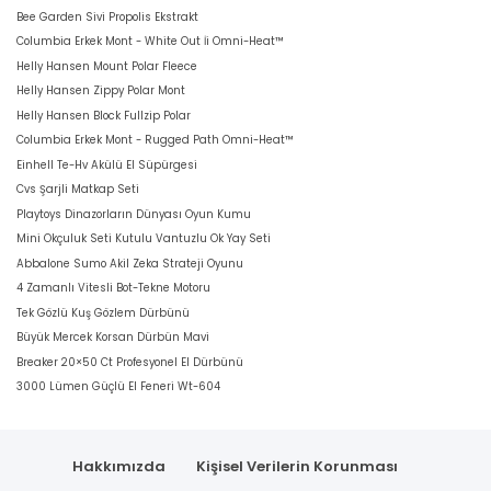
Bee Garden Sivi Propolis Ekstrakt
Columbia Erkek Mont - White Out İi Omni-Heat™
Helly Hansen Mount Polar Fleece
Helly Hansen Zippy Polar Mont
Helly Hansen Block Fullzip Polar
Columbia Erkek Mont - Rugged Path Omni-Heat™
Einhell Te-Hv Akülü El Süpürgesi
Cvs Şarjli Matkap Seti
Playtoys Dinazorların Dünyası Oyun Kumu
Mini Okçuluk Seti Kutulu Vantuzlu Ok Yay Seti
Abbalone Sumo Akil Zeka Strateji Oyunu
4 Zamanlı Vitesli Bot-Tekne Motoru
Tek Gözlü Kuş Gözlem Dürbünü
Büyük Mercek Korsan Dürbün Mavi
Breaker 20×50 Ct Profesyonel El Dürbünü
3000 Lümen Güçlü El Feneri Wt-604
Hakkımızda
Kişisel Verilerin Korunması