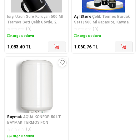
Isıyı Uzun Süre Koruyan 500 Ml
AyrStore
Çelik Termos Bardak
Termos Seti Çelik Gövde, 2
Seti | 500 Ml Kapasite, Kaymaz
Bardaklı, Kutulu
Taban, Hediye Kutulu
☆
☆
☆
☆
☆
(
0
)
☆
☆
☆
☆
☆
(
0
)
Kargo Bedava
Kargo Bedava
1.083,40
TL
1.060,76
TL
Baymak
AQUA KONFOR 50 LT
BAYMAK TERMOSİFON
☆
☆
☆
☆
☆
(
0
)
Kargo Bedava