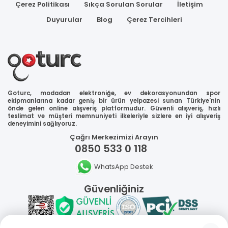
Çerez Politikası
Sıkça Sorulan Sorular
İletişim
Duyurular
Blog
Çerez Tercihleri
Goturc, modadan elektroniğe, ev dekorasyonundan spor
ekipmanlarına kadar geniş bir ürün yelpazesi sunan Türkiye'nin
önde gelen online alışveriş platformudur. Güvenli alışveriş, hızlı
teslimat ve müşteri memnuniyeti ilkeleriyle sizlere en iyi alışveriş
deneyimini sağlıyoruz.
Çağrı Merkezimizi Arayın
0850 533 0 118
WhatsApp Destek
Güvenliğiniz