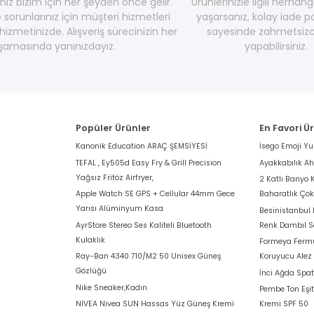
z bizim için her şeyden önce gelir.
Ürünlerinizle ilgili herhang
e sorunlarınız için müşteri hizmetleri
yaşarsanız, kolay iade po
hizmetinizde. Alışveriş sürecinizin her
sayesinde zahmetsizc
şamasında yanınızdayız.
yapabilirsiniz.
Popüler Ürünler
En Favori Ü
Kanonik Education ARAÇ ŞEMSİYESİ
İsego Emoji Y
TEFAL , Ey505d Easy Fry & Grill Precision
Ayakkabılık A
Yağsız Fritöz Airfryer,
2 Katlı Banyo 
Apple Watch SE GPS + Cellular 44mm Gece
Baharatlık Ço
Yarısı Alüminyum Kasa
Besinistanbul
AyrStore Stereo Ses Kaliteli Bluetooth
Renk Dambıl S
Kulaklık
Formeya Fermu
Ray-Ban 4340 710/M2 50 Unisex Güneş
Koruyucu Alez
Gözlüğü
İnci Ağda Spat
Nike Sneaker,Kadın
Pembe Ton Eşit
NIVEA Nivea SUN Hassas Yüz Güneş Kremi
Kremi SPF 50