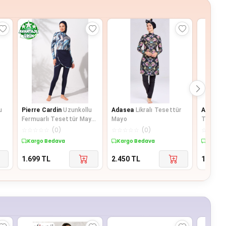
u
Pierre Cardin
Uzunkollu
Adasea
Likralı Tesettür
Adasea
Fermuarlı Tesettür Mayo
Mayo
Tesettü
i
Desenli 231911
☆
☆
☆
☆
☆
(
0
)
☆
☆
☆
☆
☆
(
0
)
☆
☆
☆
☆
Kargo Bedava
Kargo Bedava
Kargo 
1.699
TL
2.450
TL
1.439,9