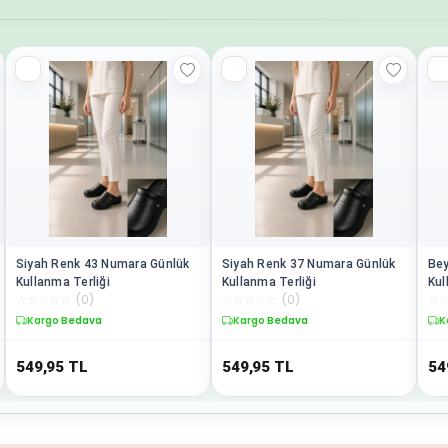
Siyah Renk 43 Numara Günlük
Siyah Renk 37 Numara Günlük
Bey
Kullanma Terliği
Kullanma Terliği
Kul
☆
☆
☆
☆
☆
(
0
)
☆
☆
☆
☆
☆
(
0
)
☆
Kargo Bedava
Kargo Bedava
K
549,95
TL
549,95
TL
54