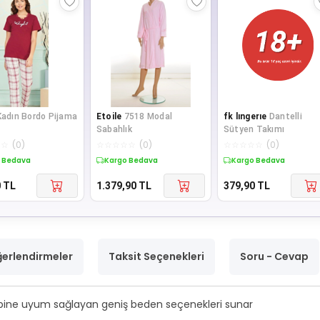
Kadın Bordo Pijama
Etoile
7518 Modal
fk lıngerıe
Dantelli
Sabahlık
Sütyen Takımı
☆
☆
(
0
)
☆
☆
☆
☆
☆
(
0
)
☆
☆
☆
☆
☆
(
0
)
 Bedava
Kargo Bedava
Kargo Bedava
0
TL
1.379,90
TL
379,90
TL
erlendirmeler
Taksit Seçenekleri
Soru - Cevap
ipine uyum sağlayan geniş beden seçenekleri sunar