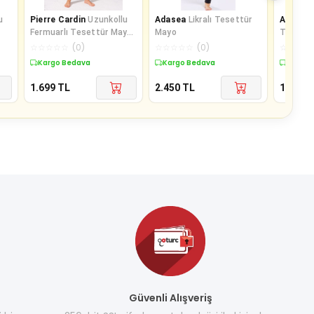
u
Pierre Cardin
Uzunkollu
Adasea
Likralı Tesettür
Adasea
Fermuarlı Tesettür Mayo
Mayo
Tesettü
i
Desenli 231911
☆
☆
☆
☆
☆
(
0
)
☆
☆
☆
☆
☆
(
0
)
☆
☆
☆
☆
Kargo Bedava
Kargo Bedava
Kargo 
1.699
TL
2.450
TL
1.439,9
Güvenli Alışveriş