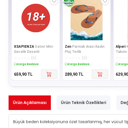
XSAPIENZA
Saten Mini
Zen
Parmak Arası Kadın
Alperi
Gecelik Desenli
Plaj Terlik
Takımı
☆
☆
☆
☆
☆
(
0
)
☆
☆
☆
☆
☆
(
0
)
☆
☆
☆
Kargo Bedava
Kargo Bedava
Kargo
659,90
TL
289,90
TL
629,9
Ürün Açıklaması
Ürün Teknik Özellikleri
Değ
Büyük beden koleksiyonuna özel tasarlanmış, her vücut t