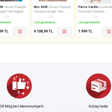
VM
Closet Paraşüt
Mor AVM
Closet Paraşüt
Pierre Cardin
Uzunkoll
izgili Tam Kapalı
Turuncu Çizgili Tam
Fermuarlı Paraşüt
 Spor Likralı Tese
Kapalı Büzgülü Spor
Tesettür Mayo Desenl
☆
☆
(
0
)
☆
☆
☆
☆
☆
(
0
)
☆
☆
☆
☆
☆
(
0
)
Likralı Te
231920
 Bedava
Kargo Bedava
Kargo Bedava
99
TL
4.108,99
TL
1.999
TL
00 Müşteri Memnuniyeti
Kolay İade