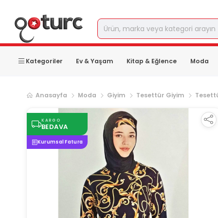
Kategoriler
Ev & Yaşam
Kitap & Eğlence
Moda
Anasayfa
Moda
Giyim
Tesettür Giyim
Tesettü
KARGO
BEDAVA
Kurumsal Fatura