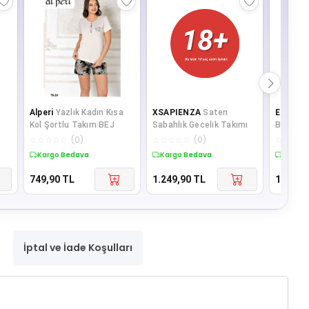
Alperi
Yazlık Kadın Kısa
XSAPIENZA
Saten
Etoile
B
Kol Şortlu Takım BEJ
Sabahlık Gecelik Takımı
Boydan 
Pijama 
☆
☆
☆
☆
☆
(
0
)
☆
☆
☆
☆
☆
(
0
)
☆
☆
☆
☆
Kargo Bedava
Kargo Bedava
Kargo 
749,90
TL
1.249,90
TL
1.229,9
İptal ve İade Koşulları