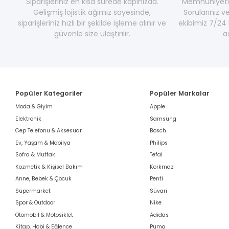
Siparişleriniz en kısa sürede kapınızda.
Memnuniyetini
Gelişmiş lojistik ağımız sayesinde,
Sorularınız v
siparişleriniz hızlı bir şekilde işleme alınır ve
ekibimiz 7/24 
güvenle size ulaştırılır.
a
Popüler Kategoriler
Popüler Markalar
Moda & Giyim
Apple
Elektronik
Samsung
Cep Telefonu & Aksesuar
Bosch
Ev, Yaşam & Mobilya
Philips
Sofra & Mutfak
Tefal
Kozmetik & Kişisel Bakım
Korkmaz
Anne, Bebek & Çocuk
Penti
Süpermarket
Süvari
Spor & Outdoor
Nike
Otomobil & Motosiklet
Adidas
Kitap, Hobi & Eğlence
Puma