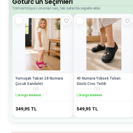
Goturc'un Seçimleri
Tamamlayıcı ürünleri seç, tek seferde sepete ekle.
Yumuşak Taban 28 Numara
40 Numara Yüksek Taban
Çocuk Sandalet
Süslü Cros Terlik
☆
☆
☆
☆
☆
(
0
)
☆
☆
☆
☆
☆
(
0
)
Kargo Bedava
Kargo Bedava
349,95
TL
549,95
TL