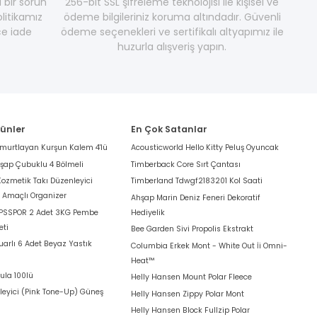
i bir sorun
256-bit SSL şifreleme teknolojisi ile kişisel ve
litikamız
ödeme bilgileriniz koruma altındadır. Güvenli
e iade
ödeme seçenekleri ve sertifikalı altyapımız ile
huzurla alışveriş yapın.
rünler
En Çok Satanlar
umurtlayan Kurşun Kalem 4'lü
Acousticworld Hello Kitty Peluş Oyuncak
hşap Çubuklu 4 Bölmeli
Timberback Core Sırt Çantası
Kozmetik Takı Düzenleyici
Timberland Tdwgf2183201 Kol Saati
k Amaçlı Organizer
Ahşap Marin Deniz Feneri Dekoratif
 PSSPOR 2 Adet 3KG Pembe
Hediyelik
eti
Bee Garden Sivi Propolis Ekstrakt
arlı 6 Adet Beyaz Yastık
Columbia Erkek Mont - White Out İi Omni-
Heat™
ula 100lü
Helly Hansen Mount Polar Fleece
leyici (Pink Tone-Up) Güneş
Helly Hansen Zippy Polar Mont
Helly Hansen Block Fullzip Polar