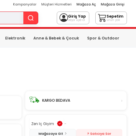
Kampanyalar
Müşteri Hizmetleri
Mağaza Aç
Mağaza Girişi
Giriş Yap
Sepetim
veya üye ol
ürün yok
Elektronik
Anne & Bebek & Çocuk
Spor & Outdoor
›
KARGO BEDAVA
Zen Iç Giyim
-
Mağazaya Git
? Satıcıya Sor