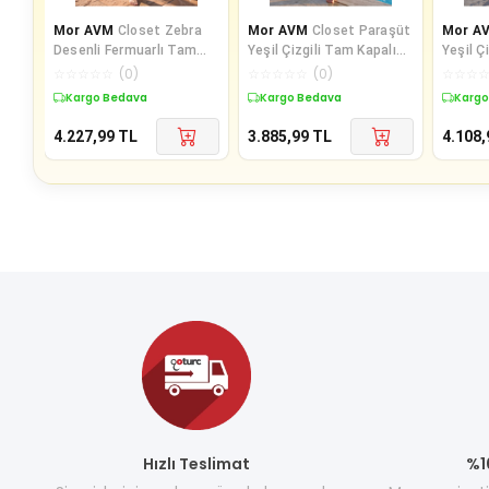
Mor AVM
Closet Zebra
Mor AVM
Closet Paraşüt
Mor A
Desenli Fermuarlı Tam
Yeşil Çizgili Tam Kapalı
Yeşil Ç
Kapalı 3 Parça Spor Likralı
Büzgülü Spor Likralı Uzun
Büzgülü
☆
☆
☆
☆
☆
(
0
)
☆
☆
☆
☆
☆
(
0
)
☆
☆
☆
Te
Kargo Bedava
Kargo Bedava
Kargo
4.227,99
TL
3.885,99
TL
4.108,
Hızlı Teslimat
%1