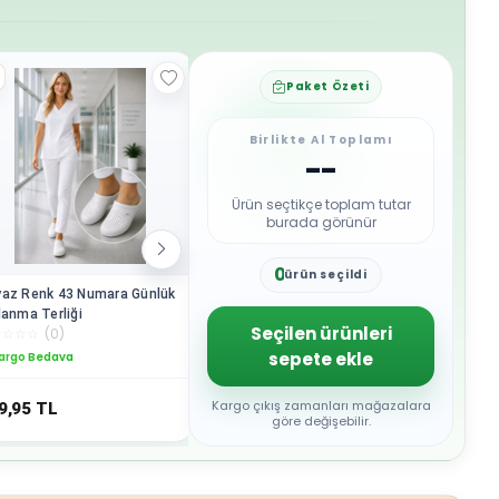
Paket Özeti
Birlikte Al Toplamı
--
Ürün seçtikçe toplam tutar
burada görünür
0
ürün seçildi
1
az Renk 43 Numara Günlük
Beyaz Renk 39 Numara Günlük
Beyaz Re
2
lanma Terliği
Kullanma Terliği
Kullanma 
3
Seçilen ürünleri
☆
☆
☆
☆
(
0
)
☆
☆
☆
☆
☆
(
0
)
☆
☆
☆
☆
☆
4
sepete ekle
argo Bedava
Kargo Bedava
Kargo B
5
6
7
Kargo çıkış zamanları mağazalara
9,95
TL
549,95
TL
549,95
8
göre değişebilir.
9