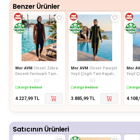
Benzer Ürünler
Mor AVM
Closet Zebra
Mor AVM
Closet Paraşüt
Mor A
Desenli Fermuarlı Tam
Yeşil Çizgili Tam Kapalı
Yeşil Ç
Kapalı 3 Parça Spor Likralı
Büzgülü Spor Likralı Uzun
Büzgülü
☆
☆
☆
☆
☆
(
0
)
☆
☆
☆
☆
☆
(
0
)
☆
☆
☆
Te
Kargo Bedava
Kargo Bedava
Kargo
4.227,99
TL
3.885,99
TL
4.108,
Satıcının Ürünleri