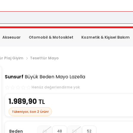
Aksesuar
Otomobil & Motosiklet
Kozmetik & Kişisel Bakım
r Plaj Giyim
Tesettür Mayo
Sunsurf
Büyük Beden Mayo Lazella
Henüz değerlendirme yok
1.989,90
TL
Tükeniyor, Son
2
Ürün!
Beden
46
48
50
52