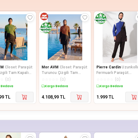
VM
Closet Paraşüt
Mor AVM
Closet Paraşüt
Pierre Cardin
Uzunkoll
izgili Tam Kapalı
Turuncu Çizgili Tam
Fermuarlı Paraşüt
 Spor Likralı Tese
Kapalı Büzgülü Spor
Tesettür Mayo Desenl
☆
☆
(
0
)
☆
☆
☆
☆
☆
(
0
)
☆
☆
☆
☆
☆
(
0
)
Likralı Te
231920
 Bedava
Kargo Bedava
Kargo Bedava
99
TL
4.108,99
TL
1.999
TL