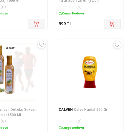
OS) 1000 Gr
Tatlı Sos 128 Gr. (12'Lİ)
(
0
)
☆
☆
☆
☆
☆
(
0
)
edava
Kargo Bedava
999
TL
anaslı Detoks Sirkesi
CALVEN
Calve Hardal 250 Gr
rkesi 500 ML
(
0
)
☆
☆
☆
☆
☆
(
0
)
edava
Kargo Bedava