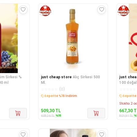
üm Sirkesi %
just cheap store
Alıç Sirkesi 500
just chea
00 ml
Ml.
100 doğal
☆
☆
☆
☆
☆
(
0
)
☆
☆
☆
☆
☆
Kargo Bedava
Kargo B
Stokta 2 ad
509,30
TL
667,30
T
%
16
%
608,36
TL
801,91
TL