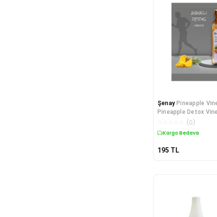
Şenay
Pineapple Vin
Pineapple Detox Vin
☆
☆
☆
☆
☆
(
0
)
Kargo Bedava
195
TL