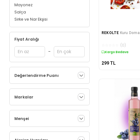
Mayonez
Salça
Sirke ve Nar Ekşisi
REKOLTE
Kuru Doma
Fiyat Aralığı
☆
☆
☆
☆
☆
(
0
)
-
Kargo Bedava
299
TL
Değerlendirme Puanı
Markalar
Menşei