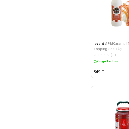
levent
APMKaramel A
Topping Sos 1kg
☆
☆
☆
☆
☆
(
0
)
Kargo Bedava
349
TL