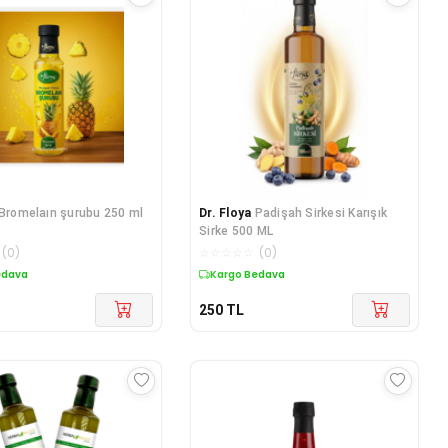
Bromelaın şurubu 250 ml
Dr. Floya
Padişah Sirkesi Karışık
Sirke 500 ML
(
0
)
☆
☆
☆
☆
☆
(
0
)
edava
Kargo Bedava
250
TL