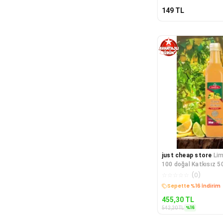
149
TL
just cheap store
Lim
100 doğal Katkısız 5
☆
☆
☆
☆
☆
(
0
)
Kargo Bedava
455,30
TL
%
16
542,20
TL