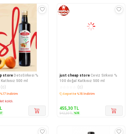
p store
DetoSirkesi %
just cheap store
Ceviz Sirkesi %
 Katkısız 500 ml
100 doğal Katkısız 500 ml
(
0
)
☆
☆
☆
☆
☆
(
0
)
edava
Kargo Bedava
et kaldı.
L
455,30
TL
17
%
16
542,20
TL