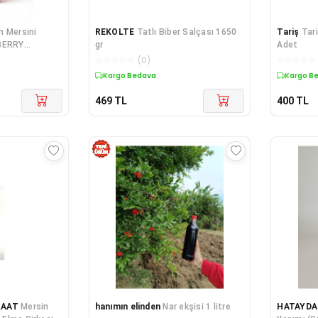
n Mersini
REKOLTE
Tatlı Biber Salçası 1650
Tariş
Tari
EBERRY
gr
Adet
☆
☆
☆
☆
☆
(
0
)
☆
☆
☆
☆
☆
Kargo Bedava
Kargo B
469
TL
400
TL
RAAT
Mersin
hanımın elinden
Nar ekşisi 1 litre
HATAYDA