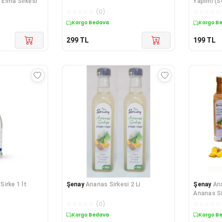
b Elma Sirkesi
Yapımı (S
☆
☆
☆
☆
☆
(
0
)
☆
☆
☆
☆
☆
Kargo Bedava
Kargo B
299
TL
199
TL
Sirke 1 lt
Şenay
Ananas Sirkesi 2 Li
Şenay
An
Ananas Si
☆
☆
☆
☆
☆
(
0
)
☆
☆
☆
☆
☆
Kargo Bedava
Kargo B