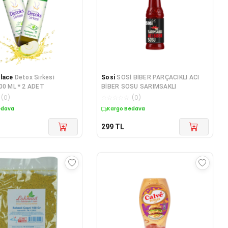
lace
Detox Sirkesi
Sosi
SOSİ BİBER PARÇACIKLI ACI
00 ML * 2 ADET
BİBER SOSU SARIMSAKLI
(
0
)
☆
☆
☆
☆
☆
(
0
)
edava
Kargo Bedava
299
TL