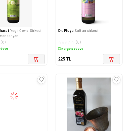
harat
Yeşil Ceviz Sirkesi
Dr. Floya
Sultan sirkesi
rmantasyon
(
0
)
☆
☆
☆
☆
☆
(
0
)
edava
Kargo Bedava
225
TL