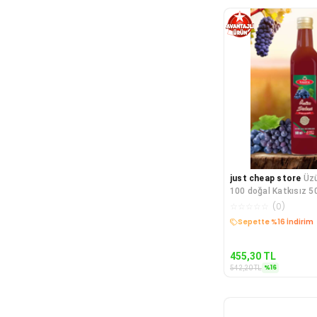
just cheap store
Üz
100 doğal Katkısız 5
☆
☆
☆
☆
☆
(
0
)
Kargo Bedava
455,30
TL
%
16
542,20
TL