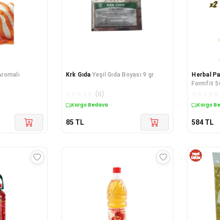
romalı
Krk Gıda
Yeşil Gıda Boyası 9 gr
Herbal Pa
Formfit 5
☆
☆
☆
☆
☆
(
0
)
☆
☆
☆
☆
☆
Kargo Bedava
Kargo B
85
TL
584
TL