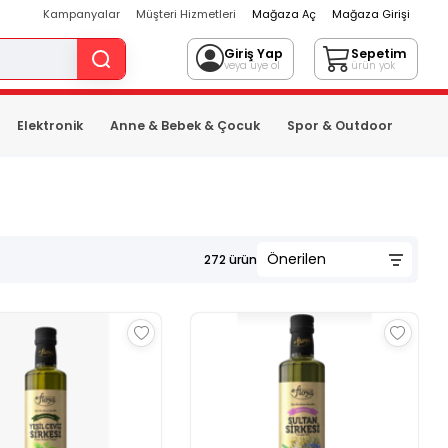
Kampanyalar
Müşteri Hizmetleri
Mağaza Aç
Mağaza Girişi
Giriş Yap
Sepetim
veya üye ol
ürün yok
Elektronik
Anne & Bebek & Çocuk
Spor & Outdoor
272
ürün