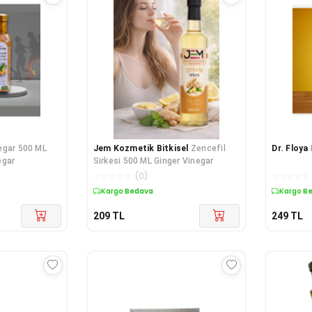
egar 500 ML
Jem Kozmetik Bitkisel
Zencefil
Dr. Floya
egar
Sirkesi 500 ML Ginger Vinegar
☆
☆
☆
☆
☆
(
0
)
☆
☆
☆
☆
☆
Kargo Bedava
Kargo B
209
TL
249
TL