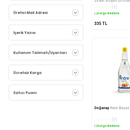
Ziraat Atışeri Dr.cro
☆
☆
☆
☆
☆
(
0
)
Üretici Mail Adresi
Kargo Bedava
335
TL
İçerik Yazısı
Kullanım Talimatı/Uyarıları
Ücretsiz Kargo
Satıcı Puanı
Doğanay
Nare Beyaz 
☆
☆
☆
☆
☆
(
0
)
Kargo Bedava