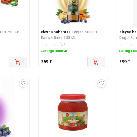
tes 290 Cc
aleyna baharat
Padişah Sirkesi
aleyna ba
Karışık Sirke 500 ML
Doğal Fe
☆
☆
☆
☆
☆
(
0
)
☆
☆
☆
☆
☆
Kargo Bedava
Kargo B
269
TL
299
TL