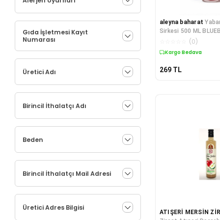
Alerjen Uyarıları
aleyna baharat
Yaba
Sirkesi 500 ML BLU
Gıda İşletmesi Kayıt
Numarası
VINEGAR
☆
☆
☆
☆
☆
(
0
)
Kargo Bedava
269
TL
Üretici Adı
Birincil İthalatçı Adı
Beden
Birincil İthalatçı Mail Adresi
Üretici Adres Bilgisi
ATIŞERİ MERSİN Zİ