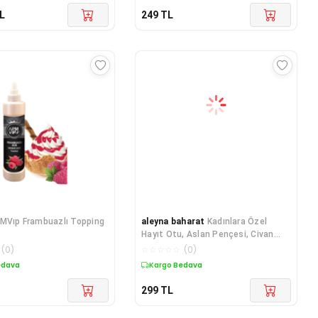
L
249
TL
MVıp Frambuazlı Topping
aleyna baharat
Kadınlara Özel
Hayıt Otu, Aslan Pençesi, Civan
Perçemi Karışımlı
(
0
)
☆
☆
☆
☆
☆
(
0
)
edava
Kargo Bedava
299
TL