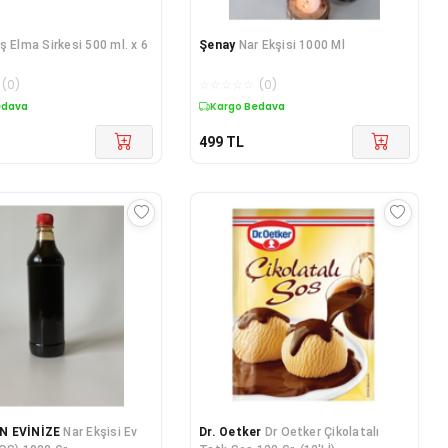
ş Elma Sirkesi 500 ml. x 6
Şenay
Nar Ekşisi 1000 Ml
(
0
)
☆
☆
☆
☆
☆
(
0
)
edava
Kargo Bedava
499
TL
N EVİNİZE
Nar Ekşisi Ev
Dr. Oetker
Dr Oetker Çikolatalı