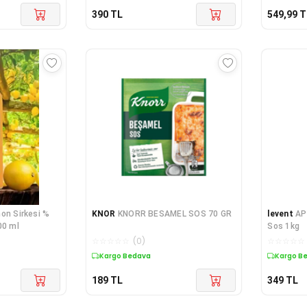
390
TL
549,99
T
on Sirkesi %
KNOR
KNORR BESAMEL SOS 70 GR
levent
AP
00 ml
Sos 1kg
☆
☆
☆
☆
☆
(
0
)
☆
☆
☆
☆
☆
Kargo Bedava
Kargo B
189
TL
349
TL