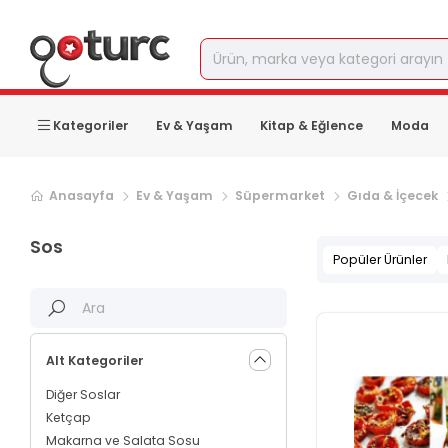
Kategoriler
Ev & Yaşam
Kitap & Eğlence
Moda
Sonraki ürün sayfası, sayfa
2
Anasayfa
Ev & Yaşam
Süpermarket
Gıda & İçecek
Sos
Popüler Ürünler
Alt Kategoriler
Diğer Soslar
Ketçap
Makarna ve Salata Sosu