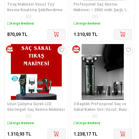
Tıraş Makinesi Vücut Tüy
Profesyonel Saç Kesme
Kesme Kısaltma Şekillendirme
Makinesi – 2000 mAh Şarjlı, LCD
Paslanmaz Çelik Bıçaklı
Ekranlı
☆
☆
☆
☆
☆
(
0
)
☆
☆
☆
☆
☆
(
0
)
Kargo Bedava
Kargo Bedava
870,09
TL
1.310,93
TL
Uzun Çalışma Süreli LCD
3 Başlıklı Profesyonel Saç ve
Göstergeli Saç Kesme Makinesi
Sakal Bakım Seti Vücut, Burun
ve Kulak Tüy Alma
☆
☆
☆
☆
☆
(
0
)
☆
☆
☆
☆
☆
(
0
)
Kargo Bedava
Kargo Bedava
1.310,93
TL
1.238,17
TL