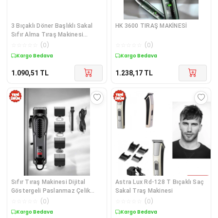
3 Bıçaklı Döner Başlıklı Sakal
HK 3600 TIRAŞ MAKİNESİ
Sıfır Alma Tıraş Makinesi
Profesyonel Paslanmaz Çelik
☆
☆
☆
☆
☆
(
0
)
☆
☆
☆
☆
☆
(
0
)
Kargo Bedava
Kargo Bedava
1.090,51
TL
1.238,17
TL
Sıfır Tıraş Makinesi Dijital
Astra Lux Rd-128 T Bıçaklı Saç
Göstergeli Paslanmaz Çelik
Sakal Traş Makinesi
Bıçaklı Taşınabilir
☆
☆
☆
☆
☆
(
0
)
☆
☆
☆
☆
☆
(
0
)
Kargo Bedava
Kargo Bedava