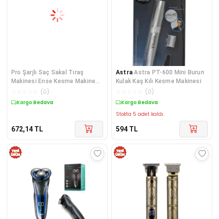
Pro Şarjlı Saç Sakal Tıraş
Astra
Astra PT-600 Mini Burun
Makinesi Ense Kesme Makinesi
Kulak Kaş Kılı Kesme Makinesi
Lazer Önc
☆
☆
☆
☆
☆
(
0
)
☆
☆
☆
☆
☆
(
0
)
Kargo Bedava
Kargo Bedava
Stokta 5 adet kaldı.
672,14
TL
594
TL