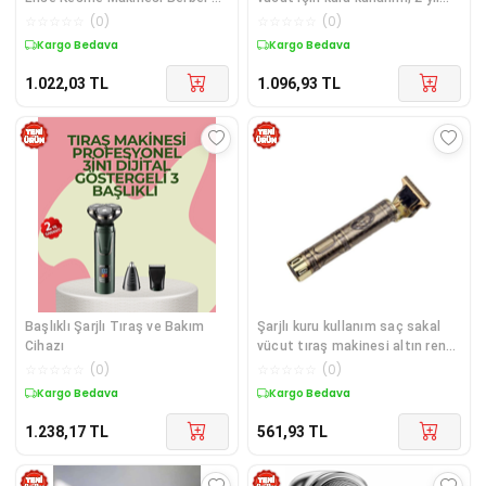
Kuaföre Makinası
garantili, 1-3 başlıklı
☆
☆
☆
☆
☆
(
0
)
☆
☆
☆
☆
☆
(
0
)
Kargo Bedava
Kargo Bedava
1.022,03
TL
1.096,93
TL
Başlıklı Şarjlı Tıraş ve Bakım
Şarjlı kuru kullanım saç sakal
Cihazı
vücut tıraş makinesi altın renk
1-3 başlıklı 7 yıl garantili
☆
☆
☆
☆
☆
(
0
)
☆
☆
☆
☆
☆
(
0
)
Kargo Bedava
Kargo Bedava
1.238,17
TL
561,93
TL