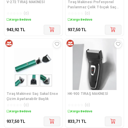
V-272 TIRAŞ MAKİNESİ
Tıraş Makinesi Profesyonel
Paslanmaz Çelik T-bıçak Saç
Sakal Ense Vücut
☆
☆
☆
☆
☆
(
0
)
☆
☆
☆
☆
☆
(
0
)
Kargo Bedava
Kargo Bedava
943,92
TL
937,50
TL
Tıraş Makinesi Saç Sakal Ense
HK-900 TIRAŞ MAKİNESİ
Çizim Ayarlanabilir Başlık
☆
☆
☆
☆
☆
(
0
)
☆
☆
☆
☆
☆
(
0
)
Kargo Bedava
Kargo Bedava
937,50
TL
833,71
TL