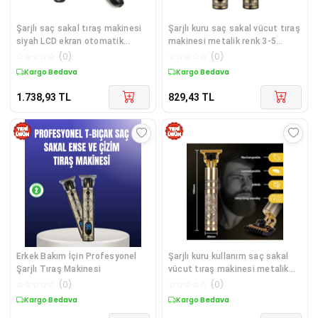
Şarjlı saç sakal tıraş makinesi
Şarjlı kuru saç sakal vücut tıraş
siyah LCD ekran otomatik
makinesi metalik renk 3-5
kapanma kuru kullanım 1-2
başlıklı lcd ekranlı
☆
☆
☆
☆
☆
(
0
)
☆
☆
☆
☆
☆
(
0
)
saat
Kargo Bedava
Kargo Bedava
1.738,93
TL
829,43
TL
Erkek Bakım İçin Profesyonel
Şarjlı kuru kullanım saç sakal
Şarjlı Tıraş Makinesi
vücut tıraş makinesi metalik
renk 2 yıl garantili
☆
☆
☆
☆
☆
(
0
)
☆
☆
☆
☆
☆
(
0
)
Kargo Bedava
Kargo Bedava