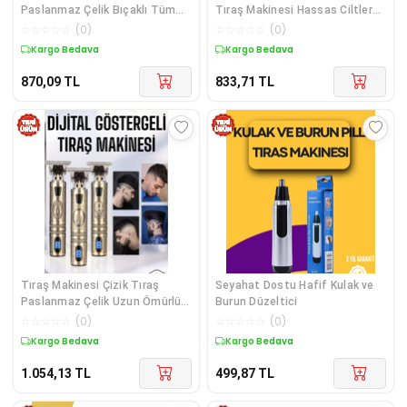
Paslanmaz Çelik Bıçaklı Tüm
Tıraş Makinesi Hassas Ciltlere
Saç Tiplerine Uygun
Özel Profesyonel
☆
☆
☆
☆
☆
(
0
)
☆
☆
☆
☆
☆
(
0
)
Kargo Bedava
Kargo Bedava
870,09
TL
833,71
TL
Tıraş Makinesi Çizik Tıraş
Seyahat Dostu Hafif Kulak ve
Paslanmaz Çelik Uzun Ömürlü
Burun Düzeltici
Şarjlı
☆
☆
☆
☆
☆
(
0
)
☆
☆
☆
☆
☆
(
0
)
Kargo Bedava
Kargo Bedava
1.054,13
TL
499,87
TL