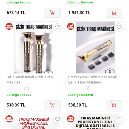
Kargo Bedava
Kargo Bedava
672,14
TL
1.941,30
TL
Sıfır Sinek Kaydı Çizik Tıraş
Profesyonel Sıfır Sinek Kaydı
Makinesi
Çelik Tıraş Makinesi
☆
☆
☆
☆
☆
(
0
)
☆
☆
☆
☆
☆
(
0
)
Kargo Bedava
Kargo Bedava
538,39
TL
538,39
TL