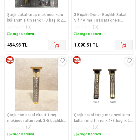
Şarjlı sakal tıraş makinesi kuru
3 Bıçaklı Döner Başlıklı Sakal
kullanım altın renk 1-3 başlık 2
Sıfır Alma Tıraş Makinesi
yıl garantili - 50 Hz Frekans
Profesyonel Paslanmaz Çelik
☆
☆
☆
☆
☆
(
0
)
☆
☆
☆
☆
☆
(
0
)
Kargo Bedava
Kargo Bedava
454,93
TL
1.090,51
TL
Şarjlı saç sakal vücut tıraş
Şarjlı sakal tıraş makinesi kuru
makinesi altın renk 3-5 başlıklı
kullanım altın renk 1-3 başlık 2
kuru kullanım 2 yıl garantili
yıl garantili - 220 - 240 V Voltaj
☆
☆
☆
☆
☆
(
0
)
☆
☆
☆
☆
☆
(
0
)
Kargo Bedava
Kargo Bedava