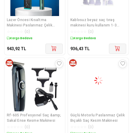
Lazer Öncesi Kısaltma
Kablosuz beyaz saç tıraş
Makinesi Paslanmaz Çelik
makinesi kuru kullanım 1-3
Bıçaklı Tıraş Makinesi
başlık 1-2 saat şarj 2 yıl
☆
☆
☆
☆
☆
(
0
)
☆
☆
☆
☆
☆
(
0
)
garantili
Kargo Bedava
Kargo Bedava
943,92
TL
936,43
TL
Rf-605 Profesyonel Saç &amp;
Güçlü Motorlu Paslanmaz Çelik
Sakal Ense Kesme Makinesi
Bıçaklı Saç Kesim Makinesi
☆
☆
☆
☆
☆
(
0
)
☆
☆
☆
☆
☆
(
0
)