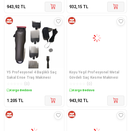
943,92
TL
932,15
TL
Y5 Profesyonel 4 Başlıklı Saç
Koyu Yeşil Profesyonel Metal
Sakal Ense Traş Makinesi
Gövdeli Saç Kesme Makinesi
☆
☆
☆
☆
☆
(
0
)
☆
☆
☆
☆
☆
(
0
)
Kargo Bedava
Kargo Bedava
1.205
TL
943,92
TL