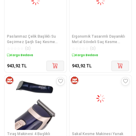
Paslanmaz Çelik Başlıklı Su
Ergonomik Tasarımlı Dayanıklı
Geçirmez Şarjlı Saç Kesme
Metal Gövdeli Saç Kesme
Makinesi
Makinesi
☆
☆
☆
☆
☆
(
0
)
☆
☆
☆
☆
☆
(
0
)
Kargo Bedava
Kargo Bedava
943,92
TL
943,92
TL
Tıraş Makinesi 4 Başlıklı
Sakal Kesme Makinesi Yanak