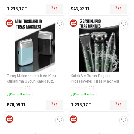
1.238,17
TL
943,92
TL
Tıraş Makinesi Islak Ve Kuru
Kulak Ve Burun Başlıklı
Kullanıma Uygun Kablosuz
Profesyonel Tıraş Makinesi
Taşınabilir
☆
☆
☆
☆
☆
(
0
)
☆
☆
☆
☆
☆
(
0
)
Kargo Bedava
Kargo Bedava
870,09
TL
1.238,17
TL