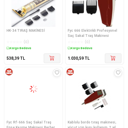
HK-34 TIRAŞ MAKİNESİ
Fyc 666 Elektrikli Profesyonel
Saç Sakal Traş Makinesi
☆
☆
☆
☆
☆
(
0
)
☆
☆
☆
☆
☆
(
0
)
Kargo Bedava
Kargo Bedava
538,39
TL
1.030,59
TL
Fyc Rf-666 Saç Sakal Traş
Kablolu bordo tıraş makinesi,
Ense Kesme Makinesi Berber Ve
vücut için kuru kullanım, 2 yıl