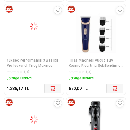
Yüksek Performanslı 3 Başlıklı
Tıraş Makinesi Vücut Tüy
Profesyonel Tıraş Makinesi
Kesme Kısaltma Şekillendirme
Paslanmaz Çelik Bıçaklı
☆
☆
☆
☆
☆
(
0
)
☆
☆
☆
☆
☆
(
0
)
Kargo Bedava
Kargo Bedava
1.238,17
TL
870,09
TL