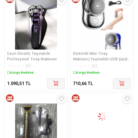
Uzun Ömürlü Taşınabilir
Elektrikli Mini Tıraş
Profesyonel Tıraş Makinesi
Makinesi,Taşınabilir USB Şarjlı
Kablosuz Tıraş Makinesi
☆
☆
☆
☆
☆
(
0
)
☆
☆
☆
☆
☆
(
0
)
Kargo Bedava
Kargo Bedava
1.090,51
TL
710,66
TL