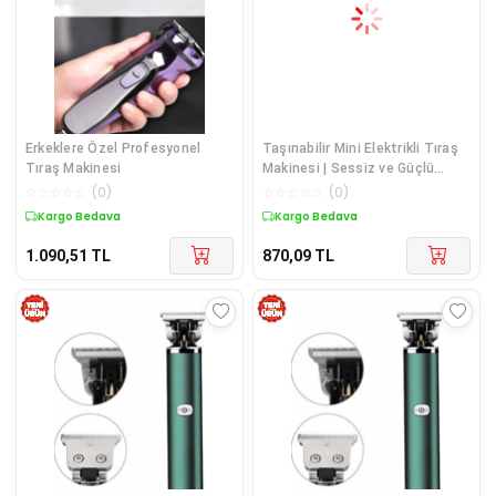
Erkeklere Özel Profesyonel
Taşınabilir Mini Elektrikli Tıraş
Tıraş Makinesi
Makinesi | Sessiz ve Güçlü
Motor
☆
☆
☆
☆
☆
(
0
)
☆
☆
☆
☆
☆
(
0
)
Kargo Bedava
Kargo Bedava
1.090,51
TL
870,09
TL