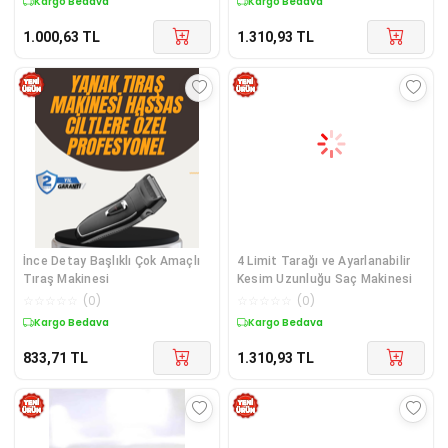
Kargo Bedava
Kargo Bedava
1.000,63
TL
1.310,93
TL
İnce Detay Başlıklı Çok Amaçlı
4 Limit Tarağı ve Ayarlanabilir
Tıraş Makinesi
Kesim Uzunluğu Saç Makinesi
☆
☆
☆
☆
☆
(
0
)
☆
☆
☆
☆
☆
(
0
)
Kargo Bedava
Kargo Bedava
833,71
TL
1.310,93
TL