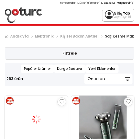
Kampanyalar
Müşteri Hizmetleri
Mağaza Aç
Mağaza Girişi
Giriş Yap
veya üye ol
Anasayfa
Elektronik
Kişisel Bakım Aletleri
Saç Kesme Makine
Sonraki ürün sayfası, sayfa
2
Filtrele
Popüler Ürünler
Kargo Bedava
Yeni Eklenenler
263
ürün