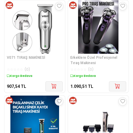
V071 TIRAŞ MAKİNESİ
Erkeklere Özel Profesyonel
Tıraş Makinesi
☆
☆
☆
☆
☆
(
0
)
☆
☆
☆
☆
☆
(
0
)
Kargo Bedava
Kargo Bedava
907,54
TL
1.090,51
TL