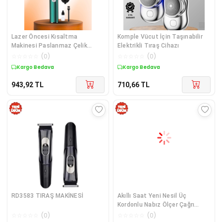
Lazer Öncesi Kısaltma
Komple Vücut İçin Taşınabilir
Makinesi Paslanmaz Çelik
Elektrikli Tıraş Cihazı
Bıçaklı Tıraş Makinesi
☆
☆
☆
☆
☆
(
0
)
☆
☆
☆
☆
☆
(
0
)
Kargo Bedava
Kargo Bedava
943,92
TL
710,66
TL
RD3583 TIRAŞ MAKİNESİ
Akıllı Saat Yeni Nesil Üç
Kordonlu Nabız Ölçer Çağrı
Cevaplama
☆
☆
☆
☆
☆
(
0
)
☆
☆
☆
☆
☆
(
0
)