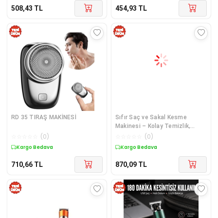
508,43
TL
454,93
TL
RD 35 TIRAŞ MAKİNESİ
Sıfır Saç ve Sakal Kesme
Makinesi – Kolay Temizlik,
Güçlü Motor
☆
☆
☆
☆
☆
(
0
)
☆
☆
☆
☆
☆
(
0
)
Kargo Bedava
Kargo Bedava
710,66
TL
870,09
TL