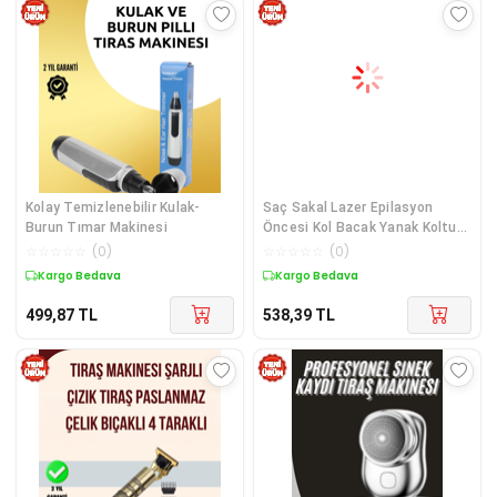
Kolay Temizlenebilir Kulak-
Saç Sakal Lazer Epilasyon
Burun Tımar Makinesi
Öncesi Kol Bacak Yanak Koltuk
Altı Vücu
☆
☆
☆
☆
☆
(
0
)
☆
☆
☆
☆
☆
(
0
)
Kargo Bedava
Kargo Bedava
499,87
TL
538,39
TL