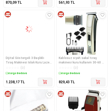
870,09
TL
561,93
TL
Dijital Göstergeli 3 Başlıklı
Kablosuz siyah sakal tıraş
Tıraş Makinesi Islak Kuru Lazer
makinesi kuru kullanım 30-60 dk
Öncesi Günlük
3-5 başlık 2 yıl garantili
☆
☆
☆
☆
☆
(
0
)
☆
☆
☆
☆
☆
(
0
)
Kargo Bedava
Kargo Bedava
1.238,17
TL
829,43
TL