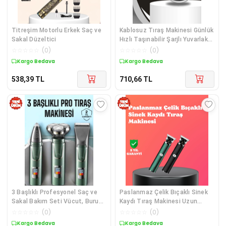
Titreşim Motorlu Erkek Saç ve
Kablosuz Tıraş Makinesi Günlük
Sakal Düzeltici
Hızlı Taşınabilir Şarjlı Yuvarlak
Paslanmaz Çelik
☆
☆
☆
☆
☆
(
0
)
☆
☆
☆
☆
☆
(
0
)
Kargo Bedava
Kargo Bedava
538,39
TL
710,66
TL
3 Başlıklı Profesyonel Saç ve
Paslanmaz Çelik Bıçaklı Sinek
Sakal Bakım Seti Vücut, Burun
Kaydı Tıraş Makinesi Uzun
ve Kulak Tüy Alma
Ömürlü
☆
☆
☆
☆
☆
(
0
)
☆
☆
☆
☆
☆
(
0
)
Kargo Bedava
Kargo Bedava