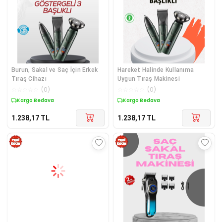
Burun, Sakal ve Saç İçin Erkek
Hareket Halinde Kullanıma
Tıraş Cihazı
Uygun Tıraş Makinesi
☆
☆
☆
☆
☆
(
0
)
☆
☆
☆
☆
☆
(
0
)
Kargo Bedava
Kargo Bedava
1.238,17
TL
1.238,17
TL