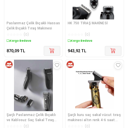
Paslanmaz Çelik Bıçaklı Hassas
HK 750 TIRAŞ MAKİNESİ
Çelik Bıçaklı Tıraş Makinesi
☆
☆
☆
☆
☆
(
0
)
☆
☆
☆
☆
☆
(
0
)
Kargo Bedava
Kargo Bedava
870,09
TL
943,92
TL
Şarjlı Paslanmaz Çelik Bıçaklı
Şarjlı kuru saç sakal vücut tıraş
ve Kablosuz Saç Sakal Tıraş
makinesi altın renk 4-6 saat
Makinesi
kullanım 3-5 başlık
☆
☆
☆
☆
☆
(
0
)
☆
☆
☆
☆
☆
(
0
)