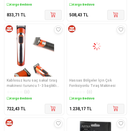
Kargo Bedava
Kargo Bedava
833,71
TL
508,43
TL
Kablosuz kuru saç sakal tıraş
Hassas Bölgeler İçin Çok
makinesi turuncu 1-3 başlıklı
Fonksiyonlu Tıraş Makinesi
burun kulak başlıklı
☆
☆
☆
☆
☆
(
0
)
☆
☆
☆
☆
☆
(
0
)
Kargo Bedava
Kargo Bedava
722,43
TL
1.238,17
TL