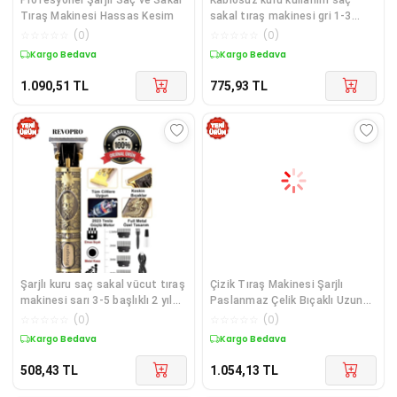
Tıraş Makinesi Hassas Kesim
sakal tıraş makinesi gri 1-3
başlıklı 2 yıl garantili
☆
☆
☆
☆
☆
(
0
)
☆
☆
☆
☆
☆
(
0
)
Kargo Bedava
Kargo Bedava
1.090,51
TL
775,93
TL
Şarjlı kuru saç sakal vücut tıraş
Çizik Tıraş Makinesi Şarjlı
makinesi sarı 3-5 başlıklı 2 yıl
Paslanmaz Çelik Bıçaklı Uzun
garantili - Yok Otomatik
Ömürlü
☆
☆
☆
☆
☆
(
0
)
☆
☆
☆
☆
☆
(
0
)
Kapanma
Kargo Bedava
Kargo Bedava
508,43
TL
1.054,13
TL