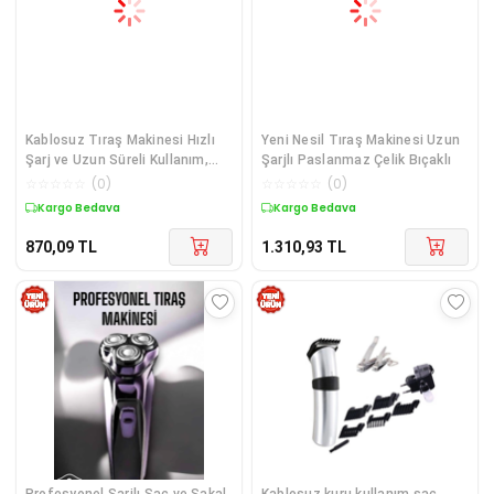
Kablosuz Tıraş Makinesi Hızlı
Yeni Nesil Tıraş Makinesi Uzun
Şarj ve Uzun Süreli Kullanım,
Şarjlı Paslanmaz Çelik Bıçaklı
Sessiz ve Güçlü Motor
☆
☆
☆
☆
☆
(
0
)
☆
☆
☆
☆
☆
(
0
)
Kargo Bedava
Kargo Bedava
870,09
TL
1.310,93
TL
Profesyonel Şarjlı Saç ve Sakal
Kablosuz kuru kullanım saç