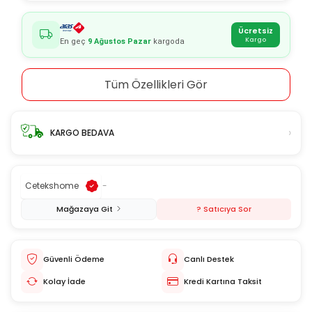
Ücretsiz
Kargo
En geç
9 Ağustos Pazar
kargoda
Tüm Özellikleri Gör
›
KARGO BEDAVA
Cetekshome
-
Mağazaya Git
? Satıcıya Sor
Güvenli Ödeme
Canlı Destek
Kolay İade
Kredi Kartına Taksit