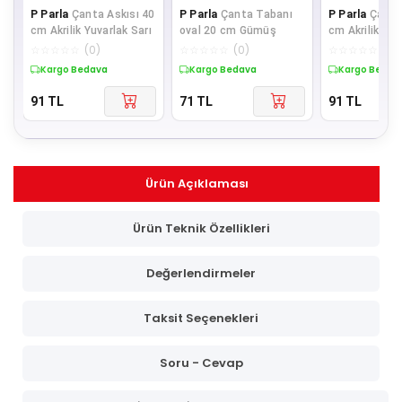
P Parla
Çanta Askısı 40
P Parla
Çanta Tabanı
P Parla
Çanta
cm Akrilik Yuvarlak Sarı
oval 20 cm Gümüş
cm Akrilik Yuv
Füme
☆
☆
☆
☆
☆
(
0
)
☆
☆
☆
☆
☆
(
0
)
☆
☆
☆
☆
☆
(
0
)
Kargo Bedava
Kargo Bedava
Kargo Bedav
91
TL
71
TL
91
TL
Ürün Açıklaması
Ürün Teknik Özellikleri
Değerlendirmeler
Taksit Seçenekleri
Soru - Cevap