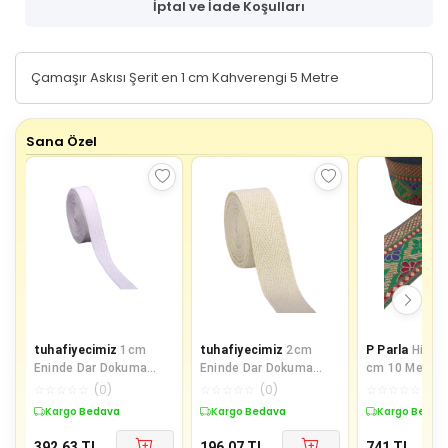
İptal ve İade Koşulları
Çamaşır Askısı Şerit en 1 cm Kahverengi 5 Metre
Sana Özel
tuhafiyecimiz
1cm
tuhafiyecimiz
2cm
P Parla
Hint İ
Eninde Dar Dokuma
Eninde Dar Dokuma
cm 10 Metre
Şerit Beyaz Balıksırtı
Şerit Balıksırtı
☆
☆
☆
☆
☆
(
0
)
☆
☆
☆
☆
☆
(
0
)
☆
☆
☆
☆
☆
(
0
)
1cm 25metre
(5METRE TOP)
Kargo Bedava
Kargo Bedava
Kargo Bedav
392,63
TL
196,07
TL
741
TL