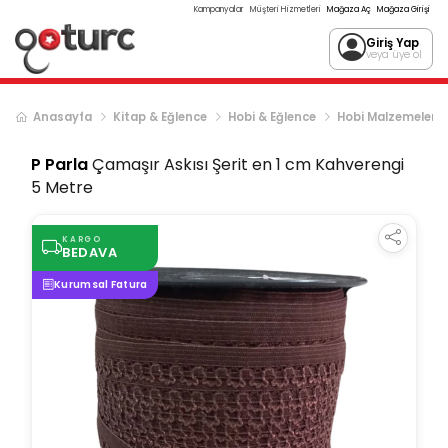
Kampanyalar
Müşteri Hizmetleri
Mağaza Aç
Mağaza Girişi
Giriş Yap
veya üye ol
Anasayfa
Kitap & Eğlence
Hobi & Eğlence
Hobi Malzemeleri
P Parla
Çamaşır Askısı Şerit en 1 cm Kahverengi
5 Metre
KARGO
BEDAVA
Kurumsal Fatura