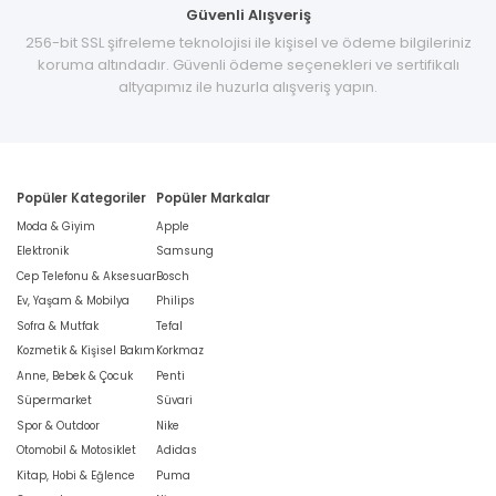
Güvenli Alışveriş
256-bit SSL şifreleme teknolojisi ile kişisel ve ödeme bilgileriniz
koruma altındadır. Güvenli ödeme seçenekleri ve sertifikalı
altyapımız ile huzurla alışveriş yapın.
Popüler Kategoriler
Popüler Markalar
Moda & Giyim
Apple
Elektronik
Samsung
Cep Telefonu & Aksesuar
Bosch
Ev, Yaşam & Mobilya
Philips
Sofra & Mutfak
Tefal
Kozmetik & Kişisel Bakım
Korkmaz
Anne, Bebek & Çocuk
Penti
Süpermarket
Süvari
Spor & Outdoor
Nike
Otomobil & Motosiklet
Adidas
Kitap, Hobi & Eğlence
Puma