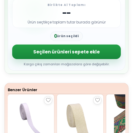
Birlikte Al Toplamı
--
Ürün seçtikçe toplam tutar burada görünür
0
ürün seçildi
1
2
3
Seçilen ürünleri sepete ekle
4
5
6
Kargo çıkış zamanları mağazalara göre değişebilir.
7
8
9
Benzer Ürünler