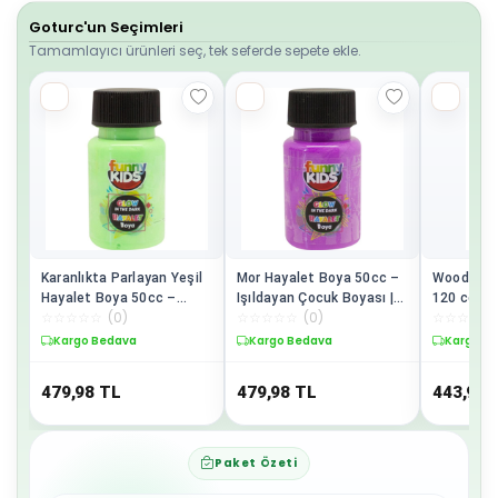
Goturc'un Seçimleri
Tamamlayıcı ürünleri seç, tek seferde sepete ekle.
Karanlıkta Parlayan Yeşil
Mor Hayalet Boya 50cc –
Wooden W
Hayalet Boya 50cc –
Işıldayan Çocuk Boyası |
120 cc - 
☆
☆
☆
☆
☆
(
0
)
☆
☆
☆
☆
☆
(
0
)
☆
☆
☆
☆
☆
Fosforlu Işık Saçan Boya
Karanlıkta Parlayan Boya
Eskitme E
Profesyo
Kargo Bedava
Kargo Bedava
Kargo B
479,98
TL
479,98
TL
443,98
Paket Özeti