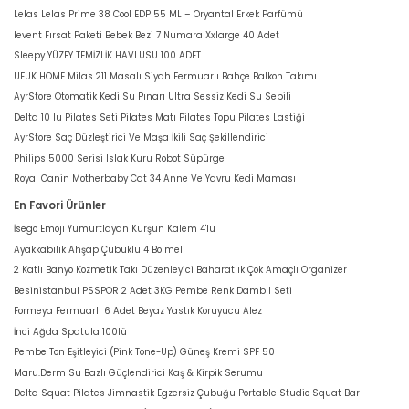
Lelas Lelas Prime 38 Cool EDP 55 ML – Oryantal Erkek Parfümü
levent Fırsat Paketi Bebek Bezi 7 Numara Xxlarge 40 Adet
Sleepy YÜZEY TEMİZLİK HAVLUSU 100 ADET
UFUK HOME Milas 211 Masalı Siyah Fermuarlı Bahçe Balkon Takımı
AyrStore Otomatik Kedi Su Pınarı Ultra Sessiz Kedi Su Sebili
Delta 10 lu Pilates Seti Pilates Matı Pilates Topu Pilates Lastiği
AyrStore Saç Düzleştirici Ve Maşa İkili Saç Şekillendirici
Philips 5000 Serisi Islak Kuru Robot Süpürge
Royal Canin Motherbaby Cat 34 Anne Ve Yavru Kedi Maması
En Favori Ürünler
İsego Emoji Yumurtlayan Kurşun Kalem 4'lü
Ayakkabılık Ahşap Çubuklu 4 Bölmeli
2 Katlı Banyo Kozmetik Takı Düzenleyici Baharatlık Çok Amaçlı Organizer
Besinistanbul PSSPOR 2 Adet 3KG Pembe Renk Dambıl Seti
Formeya Fermuarlı 6 Adet Beyaz Yastık Koruyucu Alez
İnci Ağda Spatula 100lü
Pembe Ton Eşitleyici (Pink Tone-Up) Güneş Kremi SPF 50
Maru.Derm Su Bazlı Güçlendirici Kaş & Kirpik Serumu
Delta Squat Pilates Jimnastik Egzersiz Çubuğu Portable Studio Squat Bar