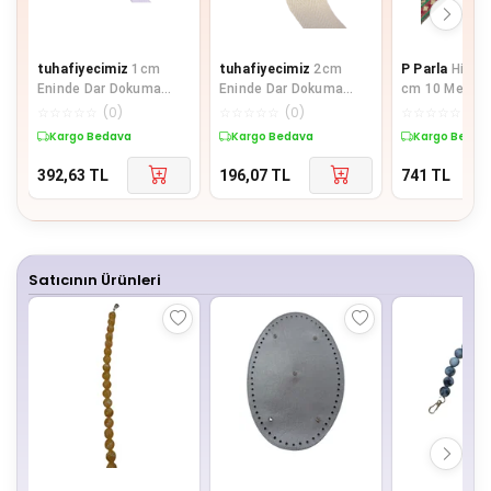
tuhafiyecimiz
1cm
tuhafiyecimiz
2cm
P Parla
Hint İ
Eninde Dar Dokuma
Eninde Dar Dokuma
cm 10 Metre
Şerit Beyaz Balıksırtı
Şerit Balıksırtı
☆
☆
☆
☆
☆
(
0
)
☆
☆
☆
☆
☆
(
0
)
☆
☆
☆
☆
☆
(
0
)
1cm 25metre
(5METRE TOP)
Kargo Bedava
Kargo Bedava
Kargo Bedav
392,63
TL
196,07
TL
741
TL
Satıcının Ürünleri