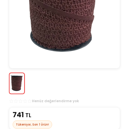
Henüz değerlendirme yok
741
TL
Tükeniyor, Son
1
Ürün!