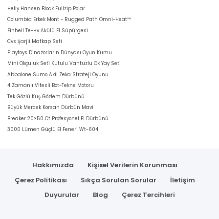
Helly Hansen Block Fullzip Polar
Columbia Erkek Mont - Rugged Path Omni-Heat™
Einhell Te-Hv Akülü El Süpürgesi
Cvs Şarjli Matkap Seti
Playtoys Dinazorların Dünyası Oyun Kumu
Mini Okçuluk Seti Kutulu Vantuzlu Ok Yay Seti
Abbalone Sumo Akil Zeka Strateji Oyunu
4 Zamanlı Vitesli Bot-Tekne Motoru
Tek Gözlü Kuş Gözlem Dürbünü
Büyük Mercek Korsan Dürbün Mavi
Breaker 20×50 Ct Profesyonel El Dürbünü
3000 Lümen Güçlü El Feneri Wt-604
Hakkımızda
Kişisel Verilerin Korunması
Çerez Politikası
Sıkça Sorulan Sorular
İletişim
Duyurular
Blog
Çerez Tercihleri