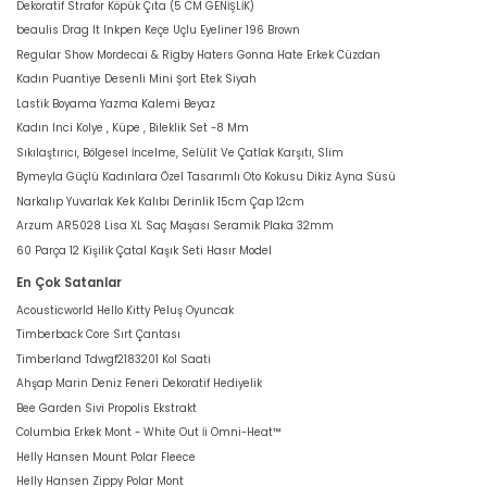
Dekoratif Strafor Köpük Çıta (5 CM GENİŞLİK)
beaulis Drag It Inkpen Keçe Uçlu Eyeliner 196 Brown
Regular Show Mordecai & Rigby Haters Gonna Hate Erkek Cüzdan
Kadın Puantiye Desenli Mini Şort Etek Siyah
Lastik Boyama Yazma Kalemi Beyaz
Kadın Inci Kolye , Küpe , Bileklik Set -8 Mm
Sıkılaştırıcı, Bölgesel İncelme, Selülit Ve Çatlak Karşıtı, Slim
Bymeyla Güçlü Kadınlara Özel Tasarımlı Oto Kokusu Dikiz Ayna Süsü
Narkalıp Yuvarlak Kek Kalıbı Derinlik 15cm Çap 12cm
Arzum AR5028 Lisa XL Saç Maşası Seramik Plaka 32mm
60 Parça 12 Kişilik Çatal Kaşık Seti Hasır Model
En Çok Satanlar
Acousticworld Hello Kitty Peluş Oyuncak
Timberback Core Sırt Çantası
Timberland Tdwgf2183201 Kol Saati
Ahşap Marin Deniz Feneri Dekoratif Hediyelik
Bee Garden Sivi Propolis Ekstrakt
Columbia Erkek Mont - White Out İi Omni-Heat™
Helly Hansen Mount Polar Fleece
Helly Hansen Zippy Polar Mont