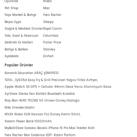
Oyuncak
Nivea
Pet Shop
Mac
Yapı Market & Bahçe
Yves Rocher
Beyaz Eşya
Sleepy
Sağlık & Medikal Ürünler
Royal Canin
Takı, Saat & Aksesuar
Columbia
Elektrikli Ev Aletleri
Fisher Price
Bahçe & Balkon
Stanley
Ayakkabı
Einhell
Popüler Ürünler
Kanonik Education ARAÇ ŞEMSİYESİ
TEFAL , Ey505d Easy Fry & Grill Precision Yağsız Fritöz Airfryer,
Apple Watch SE GPS + Cellular 44mm Gece Yarısı Alüminyum Kasa
AyrStore Stereo Ses Kaliteli Bluetooth Kulaklık
Ray-Ban 4340 710/M2 50 Unisex Güneş Gözlüğü
Nike Sneaker,Kadın
NIVEA Nivea SUN Hassas Yüz Güneş Kremi 50ml,
Xiaomi Power Bank 10000mAh
MyBalliStore Galaksi Baskılı iPhone 16 Pro Max Telefon Kılıfı
Yves Rocher Mon Evidence EDP- Kadın Parfüm