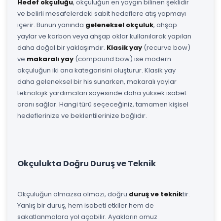
Hedef okçuluğu
, okçuluğun en yaygın bilinen şeklidir
ve belirli mesafelerdeki sabit hedeflere atış yapmayı
içerir. Bunun yanında
geleneksel okçuluk
, ahşap
yaylar ve karbon veya ahşap oklar kullanılarak yapılan
daha doğal bir yaklaşımdır.
Klasik yay
(recurve bow)
ve
makaralı yay
(compound bow) ise modern
okçuluğun iki ana kategorisini oluşturur. Klasik yay
daha geleneksel bir his sunarken, makaralı yaylar
teknolojik yardımcıları sayesinde daha yüksek isabet
oranı sağlar. Hangi türü seçeceğiniz, tamamen kişisel
hedeflerinize ve beklentilerinize bağlıdır.
Okçulukta Doğru Duruş ve Teknik
Okçuluğun olmazsa olmazı, doğru
duruş ve teknik
tir.
Yanlış bir duruş, hem isabeti etkiler hem de
sakatlanmalara yol açabilir. Ayakların omuz