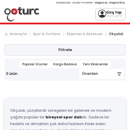
Kampanyalar
Müşteri Hizmetleri
Mağaza Aç
Mağaza Girişi
Giriş Yap
veya üye ol
Anasayfa
Spor & Outdoor
Ekipman & Aksesuar
Okçuluk
Filtrele
Popüler Ürünler
Kargo Bedava
Yeni Eklenenler
0
ürün
Okçuluk, yüzyıllardır süregelen bir gelenek ve modern
çağda popüler bir
bireysel spor dalı
dır. Sadece bir
hedefe ok atmaktan çok daha fazlasını ifade eden