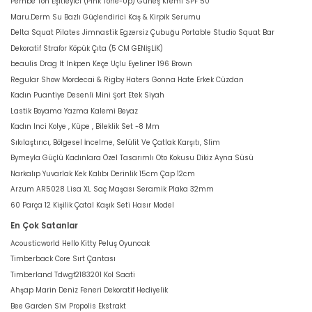
Pembe Ton Eşitleyici (Pink Tone-Up) Güneş Kremi SPF 50
Maru.Derm Su Bazlı Güçlendirici Kaş & Kirpik Serumu
Delta Squat Pilates Jimnastik Egzersiz Çubuğu Portable Studio Squat Bar
Dekoratif Strafor Köpük Çıta (5 CM GENİŞLİK)
beaulis Drag It Inkpen Keçe Uçlu Eyeliner 196 Brown
Regular Show Mordecai & Rigby Haters Gonna Hate Erkek Cüzdan
Kadın Puantiye Desenli Mini Şort Etek Siyah
Lastik Boyama Yazma Kalemi Beyaz
Kadın Inci Kolye , Küpe , Bileklik Set -8 Mm
Sıkılaştırıcı, Bölgesel İncelme, Selülit Ve Çatlak Karşıtı, Slim
Bymeyla Güçlü Kadınlara Özel Tasarımlı Oto Kokusu Dikiz Ayna Süsü
Narkalıp Yuvarlak Kek Kalıbı Derinlik 15cm Çap 12cm
Arzum AR5028 Lisa XL Saç Maşası Seramik Plaka 32mm
60 Parça 12 Kişilik Çatal Kaşık Seti Hasır Model
En Çok Satanlar
Acousticworld Hello Kitty Peluş Oyuncak
Timberback Core Sırt Çantası
Timberland Tdwgf2183201 Kol Saati
Ahşap Marin Deniz Feneri Dekoratif Hediyelik
Bee Garden Sivi Propolis Ekstrakt