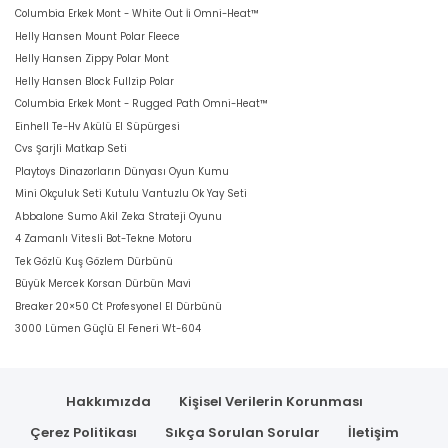
Columbia Erkek Mont - White Out İi Omni-Heat™
Helly Hansen Mount Polar Fleece
Helly Hansen Zippy Polar Mont
Helly Hansen Block Fullzip Polar
Columbia Erkek Mont - Rugged Path Omni-Heat™
Einhell Te-Hv Akülü El Süpürgesi
Cvs Şarjli Matkap Seti
Playtoys Dinazorların Dünyası Oyun Kumu
Mini Okçuluk Seti Kutulu Vantuzlu Ok Yay Seti
Abbalone Sumo Akil Zeka Strateji Oyunu
4 Zamanlı Vitesli Bot-Tekne Motoru
Tek Gözlü Kuş Gözlem Dürbünü
Büyük Mercek Korsan Dürbün Mavi
Breaker 20×50 Ct Profesyonel El Dürbünü
3000 Lümen Güçlü El Feneri Wt-604
Hakkımızda
Kişisel Verilerin Korunması
Çerez Politikası
Sıkça Sorulan Sorular
İletişim