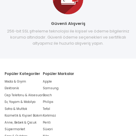
Güvenli Alışveriş
256-bit SSL şifreleme teknolojisi ile kişisel ve ödeme bilgileriniz
koruma altındadır. Güvenli ödeme seçenekleri ve sertifikalı
altyapımız ile huzurla alışveriş yapın.
Popüler Kategoriler
Popüler Markalar
Moda & Giyim
Apple
Elektronik
Samsung
Cep Telefonu & Aksesuar
Bosch
Ev, Yaşam & Mobilya
Philips
Sofra & Mutfak
Tefal
Kozmetik & Kişisel Bakım
Korkmaz
Anne, Bebek & Çocuk
Penti
Süpermarket
Süvari