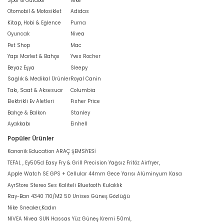
Spor & Outdoor
Nike
Otomobil & Motosiklet
Adidas
Kitap, Hobi & Eğlence
Puma
Oyuncak
Nivea
Pet Shop
Mac
Yapı Market & Bahçe
Yves Rocher
Beyaz Eşya
Sleepy
Sağlık & Medikal Ürünler
Royal Canin
Takı, Saat & Aksesuar
Columbia
Elektrikli Ev Aletleri
Fisher Price
Bahçe & Balkon
Stanley
Ayakkabı
Einhell
Popüler Ürünler
Kanonik Education ARAÇ ŞEMSİYESİ
TEFAL , Ey505d Easy Fry & Grill Precision Yağsız Fritöz Airfryer,
Apple Watch SE GPS + Cellular 44mm Gece Yarısı Alüminyum Kasa
AyrStore Stereo Ses Kaliteli Bluetooth Kulaklık
Ray-Ban 4340 710/M2 50 Unisex Güneş Gözlüğü
Nike Sneaker,Kadın
NIVEA Nivea SUN Hassas Yüz Güneş Kremi 50ml,