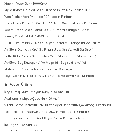
Xiaomi Power Bank 10000mAh
MyBalliStore Galaksi Baskılı iPhone 16 Pro Max Telefon Kılıfı
Yves Rocher Mon Evidence EDP- Kadın Parfüm
Lelas Lelas Prime 38 Cool EDP 55 ML – Oryantal Erkek Parfümü
levent Fırsat Paketi Bebek Bezi 7 Numara Xxlarge 40 Adet
Sleepy YÜZEY TEMİZLİK HAVLUSU 100 ADET
UFUK HOME Milas 211 Masalı Siyah Fermuarlı Bahçe Balkon Takımı
AyrStore Otomatik Kedi Su Pınarı Ultra Sessiz Kedi Su Sebili
Delta 10 lu Pilates Seti Pilates Matı Pilates Topu Pilates Lastiği
AyrStore Saç Düzleştirici Ve Maşa İkili Saç Şekillendirici
Philips 5000 Serisi Islak Kuru Robot Süpürge
Royal Canin Motherbaby Cat 34 Anne Ve Yavru Kedi Maması
En Favori Ürünler
İsego Emoji Yumurtlayan Kurşun Kalem 4'lü
Ayakkabılık Ahşap Çubuklu 4 Bölmeli
2 Katlı Banyo Kozmetik Takı Düzenleyici Baharatlık Çok Amaçlı Organizer
Besinistanbul PSSPOR 2 Adet 3KG Pembe Renk Dambıl Seti
Formeya Fermuarlı 6 Adet Beyaz Yastık Koruyucu Alez
İnci Ağda Spatula 100lü