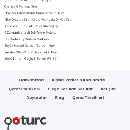
Einhell Te-Hv Akülü El Süpürgesi
Cvs Şarjli Matkap Seti
Playtoys Dinazorların Dünyası Oyun Kumu
Mini Okçuluk Seti Kutulu Vantuzlu Ok Yay Seti
Abbalone Sumo Akil Zeka Strateji Oyunu
4 Zamanlı Vitesli Bot-Tekne Motoru
Tek Gözlü Kuş Gözlem Dürbünü
Büyük Mercek Korsan Dürbün Mavi
Breaker 20×50 Ct Profesyonel El Dürbünü
3000 Lümen Güçlü El Feneri Wt-604
Hakkımızda
Kişisel Verilerin Korunması
Çerez Politikası
Sıkça Sorulan Sorular
İletişim
Duyurular
Blog
Çerez Tercihleri