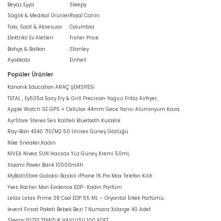
Beyaz Eşya
Sleepy
Sağlık & Medikal Ürünler
Royal Canin
Takı, Saat & Aksesuar
Columbia
Elektrikli Ev Aletleri
Fisher Price
Bahçe & Balkon
Stanley
Ayakkabı
Einhell
Popüler Ürünler
Kanonik Education ARAÇ ŞEMSİYESİ
TEFAL , Ey505d Easy Fry & Grill Precision Yağsız Fritöz Airfryer,
Apple Watch SE GPS + Cellular 44mm Gece Yarısı Alüminyum Kasa
AyrStore Stereo Ses Kaliteli Bluetooth Kulaklık
Ray-Ban 4340 710/M2 50 Unisex Güneş Gözlüğü
Nike Sneaker,Kadın
NIVEA Nivea SUN Hassas Yüz Güneş Kremi 50ml,
Xiaomi Power Bank 10000mAh
MyBalliStore Galaksi Baskılı iPhone 16 Pro Max Telefon Kılıfı
Yves Rocher Mon Evidence EDP- Kadın Parfüm
Lelas Lelas Prime 38 Cool EDP 55 ML – Oryantal Erkek Parfümü
levent Fırsat Paketi Bebek Bezi 7 Numara Xxlarge 40 Adet
Sleepy YÜZEY TEMİZLİK HAVLUSU 100 ADET