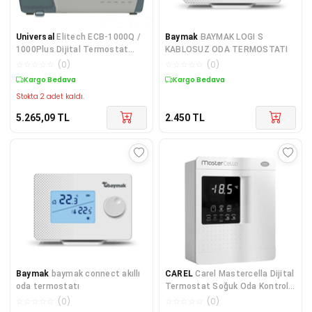
Universal
Elitech ECB-1000Q /
Baymak
BAYMAK LOGI S
1000Plus Dijital Termostat
KABLOSUZ ODA TERMOSTATI
Soğuk Oda Kontrol
☆
☆
☆
☆
☆
(
0
)
☆
☆
☆
☆
☆
(
0
)
Kargo Bedava
Kargo Bedava
Stokta 2 adet kaldı.
5.265,09
TL
2.450
TL
Baymak
baymak connect akıllı
CAREL
Carel Mastercella Dijital
oda termostatı
Termostat Soğuk Oda Kontrol
Cihazı (Büy
☆
☆
☆
☆
☆
(
0
)
☆
☆
☆
☆
☆
(
0
)