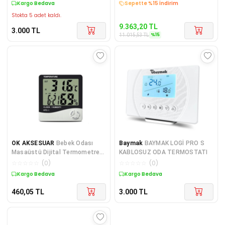
Kargo Bedava
Sepette %15 İndirim
Stokta 5 adet kaldı.
9.363,20
TL
3.000
TL
%
15
11.015,53
TL
OK AKSESUAR
Bebek Odası
Baymak
BAYMAK LOGİ PRO S
Masaüstü Dijital Termometre
KABLOSUZ ODA TERMOSTATI
Nem Ölçer Higrometre Saat
☆
☆
☆
☆
☆
(
0
)
☆
☆
☆
☆
☆
(
0
)
(5060)
Kargo Bedava
Kargo Bedava
460,05
TL
3.000
TL