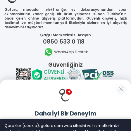
Goturc, modadan elektroniğe, ev dekorasyonundan spor
ekipmanlarına kadar geniş bir ürün yelpazesi sunan Türkiye'nin
önde gelen online alışveriş platformudur. Güvenli alışveriş, hızlı
teslimat ve müşteri memnuniyeti ilkeleriyle sizlere en iyi alışveriş
deneyimini sağlıyoruz.
Çağrı Merkezimizi Arayın
0850 533 0 118
WhatsApp Destek
Güvenliğiniz
Sosyal Medya
Daha İyi Bir Deneyim
Mobil Uygulamalarımız
Goturc mobil uygulamasıyla daha hızlı ve kolay alışveriş
Çerezler (cookie), goturc.com web sitesini ve hizmetlerimizi
yapın