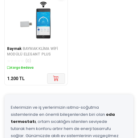
Baymak
BAYMAK KLİMA WİFİ
MODÜLÜ ELEGANT PLUS
☆
☆
☆
☆
☆
(
0
)
Kargo Bedava
1.200
TL
Evlerimizin ve iş yerlerimizin ısıtma-soğutma
sistemlerinde en önemli bileşenlerden biri olan
oda
termostatı
, ortam sıcaklığını istenilen seviyede
tutarak hem konforu artırır hem de enerji tasarrufu
sağlar. Günümüzde akıllı ev sistemlerinin vazgeçilmez