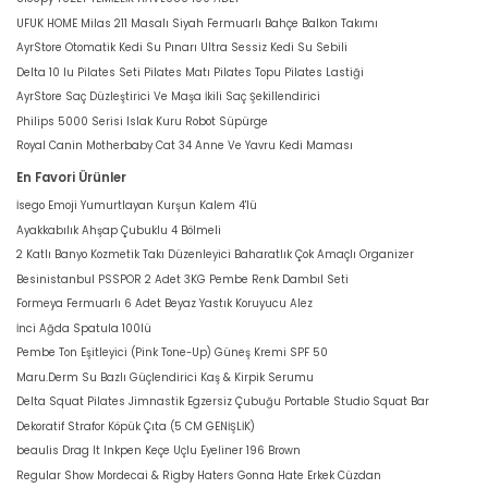
UFUK HOME Milas 211 Masalı Siyah Fermuarlı Bahçe Balkon Takımı
AyrStore Otomatik Kedi Su Pınarı Ultra Sessiz Kedi Su Sebili
Delta 10 lu Pilates Seti Pilates Matı Pilates Topu Pilates Lastiği
AyrStore Saç Düzleştirici Ve Maşa İkili Saç Şekillendirici
Philips 5000 Serisi Islak Kuru Robot Süpürge
Royal Canin Motherbaby Cat 34 Anne Ve Yavru Kedi Maması
En Favori Ürünler
İsego Emoji Yumurtlayan Kurşun Kalem 4'lü
Ayakkabılık Ahşap Çubuklu 4 Bölmeli
2 Katlı Banyo Kozmetik Takı Düzenleyici Baharatlık Çok Amaçlı Organizer
Besinistanbul PSSPOR 2 Adet 3KG Pembe Renk Dambıl Seti
Formeya Fermuarlı 6 Adet Beyaz Yastık Koruyucu Alez
İnci Ağda Spatula 100lü
Pembe Ton Eşitleyici (Pink Tone-Up) Güneş Kremi SPF 50
Maru.Derm Su Bazlı Güçlendirici Kaş & Kirpik Serumu
Delta Squat Pilates Jimnastik Egzersiz Çubuğu Portable Studio Squat Bar
Dekoratif Strafor Köpük Çıta (5 CM GENİŞLİK)
beaulis Drag It Inkpen Keçe Uçlu Eyeliner 196 Brown
Regular Show Mordecai & Rigby Haters Gonna Hate Erkek Cüzdan