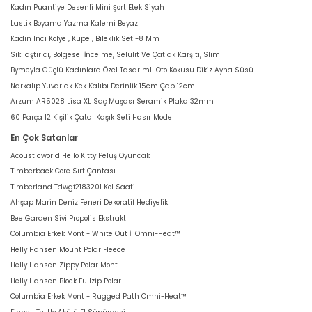
Kadın Puantiye Desenli Mini Şort Etek Siyah
Lastik Boyama Yazma Kalemi Beyaz
Kadın Inci Kolye , Küpe , Bileklik Set -8 Mm
Sıkılaştırıcı, Bölgesel İncelme, Selülit Ve Çatlak Karşıtı, Slim
Bymeyla Güçlü Kadınlara Özel Tasarımlı Oto Kokusu Dikiz Ayna Süsü
Narkalıp Yuvarlak Kek Kalıbı Derinlik 15cm Çap 12cm
Arzum AR5028 Lisa XL Saç Maşası Seramik Plaka 32mm
60 Parça 12 Kişilik Çatal Kaşık Seti Hasır Model
En Çok Satanlar
Acousticworld Hello Kitty Peluş Oyuncak
Timberback Core Sırt Çantası
Timberland Tdwgf2183201 Kol Saati
Ahşap Marin Deniz Feneri Dekoratif Hediyelik
Bee Garden Sivi Propolis Ekstrakt
Columbia Erkek Mont - White Out İi Omni-Heat™
Helly Hansen Mount Polar Fleece
Helly Hansen Zippy Polar Mont
Helly Hansen Block Fullzip Polar
Columbia Erkek Mont - Rugged Path Omni-Heat™