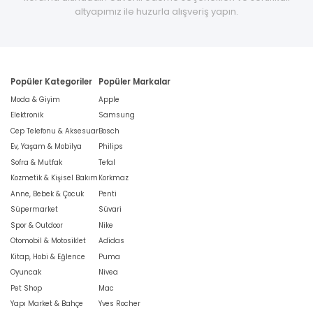
altyapımız ile huzurla alışveriş yapın.
Popüler Kategoriler
Popüler Markalar
Moda & Giyim
Apple
Elektronik
Samsung
Cep Telefonu & Aksesuar
Bosch
Ev, Yaşam & Mobilya
Philips
Sofra & Mutfak
Tefal
Kozmetik & Kişisel Bakım
Korkmaz
Anne, Bebek & Çocuk
Penti
Süpermarket
Süvari
Spor & Outdoor
Nike
Otomobil & Motosiklet
Adidas
Kitap, Hobi & Eğlence
Puma
Oyuncak
Nivea
Pet Shop
Mac
Yapı Market & Bahçe
Yves Rocher