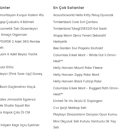
rünler
En Çok Satanlar
umurtlayan Kurşun Kalem 4'lü
Acousticworld Hello Kitty Peluş Oyuncak
hşap Çubuklu 4 Bölmeli
Timberback Core Sırt Çantası
Kozmetik Takı Düzenleyici
Timberland Tdwgf2183201 Kol Saati
k Amaçlı Organizer
Ahşap Marin Deniz Feneri Dekoratif
 PSSPOR 2 Adet 3KG Pembe
Hediyelik
eti
Bee Garden Sivi Propolis Ekstrakt
arlı 6 Adet Beyaz Yastık
Columbia Erkek Mont - White Out İi Omni-
Heat™
ula 100lü
Helly Hansen Mount Polar Fleece
leyici (Pink Tone-Up) Güneş
Helly Hansen Zippy Polar Mont
Helly Hansen Block Fullzip Polar
azlı Güçlendirici Kaş &
Columbia Erkek Mont - Rugged Path Omni-
Heat™
lates Jimnastik Egzersiz
Einhell Te-Hv Akülü El Süpürgesi
le Studio Squat Bar
Cvs Şarjli Matkap Seti
for Köpük Çıta (5 CM
Playtoys Dinazorların Dünyası Oyun Kumu
Mini Okçuluk Seti Kutulu Vantuzlu Ok Yay
t Inkpen Keçe Uçlu Eyeliner
Seti