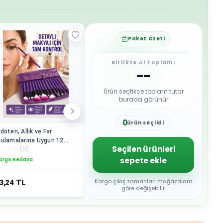
Paket Özeti
Birlikte Al Toplamı
--
Ürün seçtikçe toplam tutar
burada görünür
0
ürün seçildi
1
döten, Allık ve Far
Yumuşak Fiber Kıllardan Oluşan
12 Parça 
2
ulamalarına Uygun 12
12'li Makyaj Fırçası Seti Göz
Fırçası S
3
Seçilen ürünleri
☆
☆
☆
☆
(
0
)
☆
☆
☆
☆
☆
(
0
)
☆
☆
☆
☆
☆
ça Makyaj Fırça Takımı
Farı Allık ve Kontür İçin
Makyajın
4
onomik Saplı
Kullanım
sepete ekle
argo Bedava
Kargo Bedava
Kargo B
5
6
7
Kargo çıkış zamanları mağazalara
3,24
TL
383,24
TL
521,96
8
göre değişebilir.
9