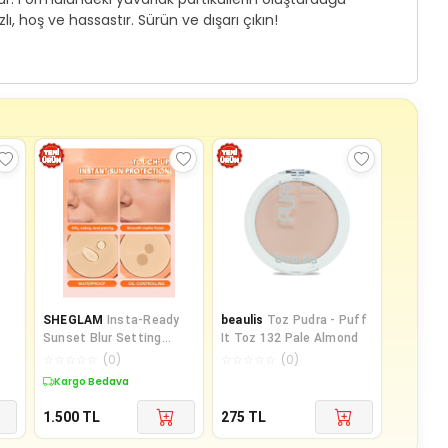
lı, hoş ve hassastır. Sürün ve dışarı çıkın!
SHEGLAM
Insta-Ready
beaulis
Toz Pudra - Puff
Sunset Blur Setting
It Toz 132 Pale Almond
Powder - Gözenek
☆
☆
☆
☆
☆
(
0
)
☆
☆
☆
☆
☆
(
0
)
Gizleyici ve Yağ Kontrollü
Kargo Bedava
Flulaştırıcı Toz
Sabitleme Pudrası
1.500
TL
275
TL