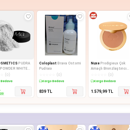
OSMETICS
PUDRA
Coloplast
Brava Ostomi
Nuxe
Prodigieux Çok
 POWDER WHITE
Pudrası
Amaçlı Bronzlaştırıcı
Pudra 9,5 gr
☆
☆
(
0
)
☆
☆
☆
☆
☆
(
0
)
☆
☆
☆
☆
☆
(
0
)
56931718
te %23 İndirim
Kargo Bedava
Kargo Bedava
L
839
TL
1.579,99
TL
23