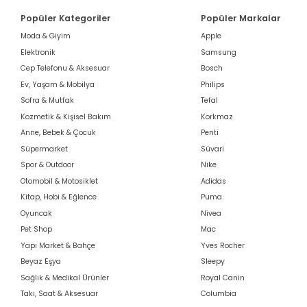
Popüler Kategoriler
Popüler Markalar
Moda & Giyim
Apple
Elektronik
Samsung
Cep Telefonu & Aksesuar
Bosch
Ev, Yaşam & Mobilya
Philips
Sofra & Mutfak
Tefal
Kozmetik & Kişisel Bakım
Korkmaz
Anne, Bebek & Çocuk
Penti
Süpermarket
Süvari
Spor & Outdoor
Nike
Otomobil & Motosiklet
Adidas
Kitap, Hobi & Eğlence
Puma
Oyuncak
Nivea
Pet Shop
Mac
Yapı Market & Bahçe
Yves Rocher
Beyaz Eşya
Sleepy
Sağlık & Medikal Ürünler
Royal Canin
Takı, Saat & Aksesuar
Columbia