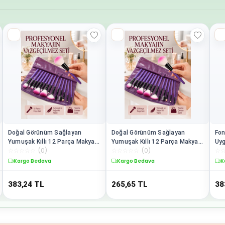
Doğal Görünüm Sağlayan
Doğal Görünüm Sağlayan
Fon
Yumuşak Kıllı 12 Parça Makyaj
Yumuşak Kıllı 12 Parça Makyaj
Uyg
☆
☆
☆
☆
☆
(
0
)
☆
☆
☆
☆
☆
(
0
)
☆
Fırça Seti Günlük ve
Fırça Seti Günlük ve
Par
Profesyonel Kullanıma Uygun
Profesyonel Kullanıma Uygun
Erg
Kargo Bedava
Kargo Bedava
K
383,24
TL
265,65
TL
38