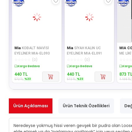
Mia
KOBALT MAVİSİ
Mia
SİYAH KALIN UC
MIA C
EYELİNER MIA-EL093
EYELİNER MIA-EL091
ME LİKİT RU
PINK BRICK Lİ
☆
☆
☆
☆
☆
(
0
)
☆
☆
☆
☆
☆
(
0
)
☆
☆
☆
Sepette %23 İndirim
Sepette %23 İndirim
Sepet
440
TL
440
TL
873
T
%
23
%
23
572
TL
572
TL
1.135
TL
Ürün Açıklaması
Ürün Teknik Özellikleri
Değ
Neredeyse yokmuş hissi veren gevşek bir pudra olan Loose, 
elde etmek ya da “parlamayı azaltmak” için veya seçilen r