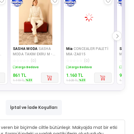
SASHA MODA
SASHA
Mia
CONCEALER PALETİ
SASHA
MODA TAKIM EKRU M -
MIA-ZA015
MODA M
lı
Kapitone Kumaş Boğazlı
Jesica 
☆
☆
☆
☆
☆
(
0
)
☆
☆
☆
☆
☆
(
0
)
☆
☆
☆
☆
Yaka Omuz Detayl
Yaka Kı
Sepette %23 İndirim
Sepette %23 İndirim
Sepett
861
TL
1.160
TL
969
TL
%
23
%
23
1.119
TL
1.508
TL
1.260
TL
İptal ve İade Koşulları
veren bir biçimde ciltle bütünleşir. Makyajda mat bir etki
r. Formülündeki yuvarlak partiküllerin oluşturduğu