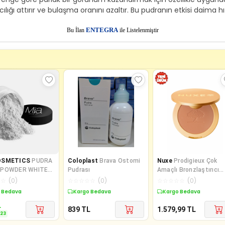
lığı attırır ve bulaşma oranını azaltır. Bu pudranın etkisi daima hız
E
Bu İlan
NTEGRA
ile Listelenmiştir
OSMETICS
PUDRA
Coloplast
Brava Ostomi
Nuxe
Prodigieux Çok
 POWDER WHITE
Pudrası
Amaçlı Bronzlaştırıcı
Pudra 9,5 gr
☆
☆
(
0
)
☆
☆
☆
☆
☆
(
0
)
☆
☆
☆
☆
☆
(
0
)
56931718
te %23 İndirim
Kargo Bedava
Kargo Bedava
L
839
TL
1.579,99
TL
23