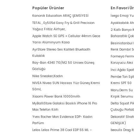
Popüler Ürünler
En Favori Ü
Kanonik Education ARAÇ ŞEMSİYESİ
İsego Emoji Y
TEFAL , Ey505d Easy Fry & Grill Precision
Ayakkabılık A
Yağsız Fritöz Airfryer,
2 Katlı Banyo 
Apple Watch SE GPS + Cellular 44mm Gece
Baharatlık Ço
Yarısı Alüminyum Kasa
Besinistanbul
AyrStore Stereo Ses Kaliteli Bluetooth
Renk Dambıl S
Kulaklık
Formeya Fermu
Ray-Ban 4340 710/M2 50 Unisex Güneş
Koruyucu Alez
Gözlüğü
İnci Ağda Spat
Nike Sneaker,Kadın
Pembe Ton Eşit
NIVEA Nivea SUN Hassas Yüz Güneş Kremi
Kremi SPF 50
50ml,
Maru.Derm Su B
Xiaomi Power Bank 10000mAh
Kirpik Serumu
MyBalliStore Galaksi Baskılı iPhone 16 Pro
Delta Squat Pi
Max Telefon Kılıfı
Çubuğu Portab
Yves Rocher Mon Evidence EDP- Kadın
Dekoratif Stra
Parfüm
GENİŞLİK)
Lelas Lelas Prime 38 Cool EDP 55 ML –
beaulis Drag I