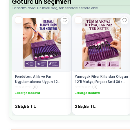
Goturc'un Seçimleri
Tamamlayıcı ürünleri seç, tek seferde sepete ekle.
Fondöten, Allık ve Far
Yumuşak Fiber Kıllardan Oluşan
Uygulamalarına Uygun 12
12'li Makyaj Fırçası Seti Göz
☆
☆
☆
☆
☆
(
0
)
☆
☆
☆
☆
☆
(
0
)
Parça Makyaj Fırça Takımı
Farı Allık ve Kontür İçin
Ergonomik Saplı
Kargo Bedava
Kargo Bedava
265,65
TL
265,65
TL