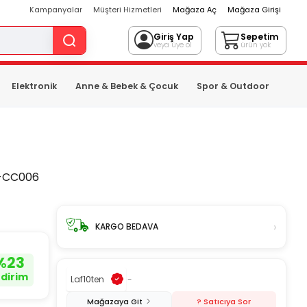
Kampanyalar
Müşteri Hizmetleri
Mağaza Aç
Mağaza Girişi
Giriş Yap
Sepetim
veya üye ol
ürün yok
Elektronik
Anne & Bebek & Çocuk
Spor & Outdoor
-CC006
›
KARGO BEDAVA
%
23
ndirim
Laf10ten
-
Mağazaya Git
? Satıcıya Sor