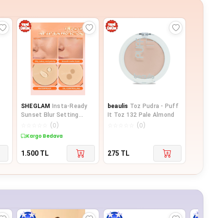
SHEGLAM
Insta-Ready
beaulis
Toz Pudra - Puff
Sunset Blur Setting
It Toz 132 Pale Almond
Powder - Gözenek
☆
☆
☆
☆
☆
(
0
)
☆
☆
☆
☆
☆
(
0
)
Gizleyici ve Yağ Kontrollü
Kargo Bedava
Flulaştırıcı Toz
Sabitleme Pudrası
1.500
TL
275
TL