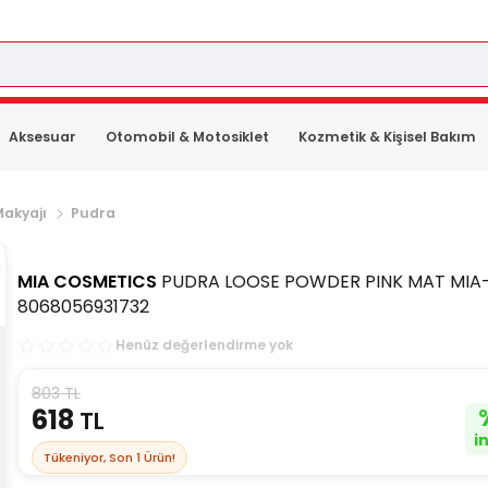
Aksesuar
Otomobil & Motosiklet
Kozmetik & Kişisel Bakım
Makyajı
Pudra
MIA COSMETICS
PUDRA LOOSE POWDER PINK MAT MIA
8068056931732
Henüz değerlendirme yok
803 TL
618
TL
i
Tükeniyor, Son
1
Ürün!