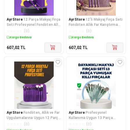
AyrStore
12 Parça Makyaj Fırça
AyrStore
12’li Makyaj Fırça Seti
Seti Profesyonel Fondöten Allık
Fondöten Allık Far Karıştırma
Far Kontür Fırçası
İçin Tam Uyumlu
☆
☆
☆
☆
☆
(
0
)
☆
☆
☆
☆
☆
(
0
)
Kargo Bedava
Kargo Bedava
607,02
TL
607,02
TL
AyrStore
Fondöten, Allık ve Far
AyrStore
Profesyonel
Uygulamalarına Uygun 12 Parça
Kullanıma Uygun 13 Parça
Makyaj Fırça Takımı Ergonomik
Makyaj Fırçası Takımı Fiber Kıllı
☆
☆
☆
☆
☆
(
0
)
☆
☆
☆
☆
☆
(
0
)
Saplı