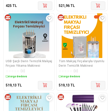
425
TL
521,96
TL
USB Şarjlı Derin Temizlik Makyaj
Tüm Makyaj Fırçalarıyla Uyumlu
Fırçası Yıkama Makinesi
Derin Temizlik Makinesi
☆
☆
☆
☆
☆
(
0
)
☆
☆
☆
☆
☆
(
0
)
Kargo Bedava
Kargo Bedava
519,13
TL
519,13
TL