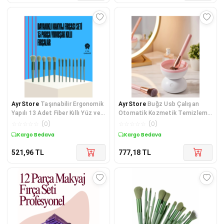
AyrStore
Taşınabilir Ergonomik
AyrStore
Buğz Usb Çalışan
Yapılı 13 Adet Fiber Kıllı Yüz ve
Otomatik Kozmetik Temizleme
Göz Makyaj Fırçası Seti
Makinesi
☆
☆
☆
☆
☆
(
0
)
☆
☆
☆
☆
☆
(
0
)
Kargo Bedava
Kargo Bedava
521,96
TL
777,18
TL