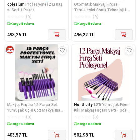
colezium
Profesyonel 2 Li Kaş
Otomatik Makyaj Fırçası
sı Seti 1 Paket
Temizleyici Sonik Teknoloji USB
Şarjlı
☆
☆
☆
☆
☆
(
0
)
☆
☆
☆
☆
☆
(
0
)
Kargo Bedava
Kargo Bedava
493,26
TL
496,22
TL
Makyaj Fırçası 12 Parça Set
Northcity
12'li Yumuşak Fiber
Yumuşak Uçlu Göz Makyajına
Kıllı Makyaj Fırçası Seti - Göz
Uygun Hafif ve Taşınabilir
Farı, Allık ve Kontür İçin
☆
☆
☆
☆
☆
(
0
)
☆
☆
☆
☆
☆
(
0
)
Çanta
Kargo Bedava
Kargo Bedava
403,57
TL
502,98
TL