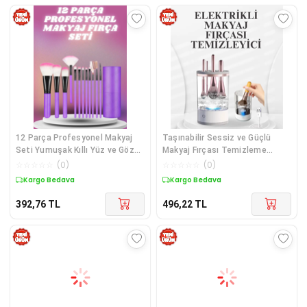
12 Parça Profesyonel Makyaj
Taşınabilir Sessiz ve Güçlü
Seti Yumuşak Kıllı Yüz ve Göz
Makyaj Fırçası Temizleme
Makyajına Uygun
Makinesi
☆
☆
☆
☆
☆
(
0
)
☆
☆
☆
☆
☆
(
0
)
Kargo Bedava
Kargo Bedava
392,76
TL
496,22
TL