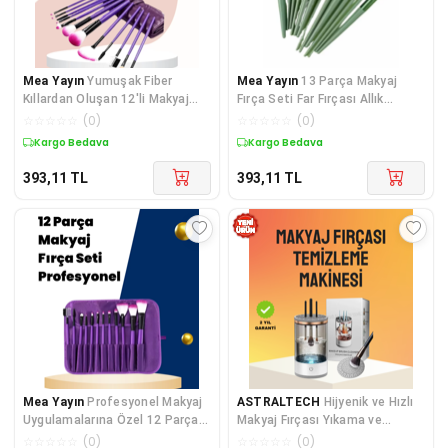
Mea Yayın
Yumuşak Fiber
Mea Yayın
13 Parça Makyaj
Kıllardan Oluşan 12'li Makyaj
Fırça Seti Far Fırçası Allık
Fırçası Seti Göz Farı Allık ve
Fırçası Yumuşak Uçlu - Lisinya
☆
☆
☆
☆
☆
(
0
)
☆
☆
☆
☆
☆
(
0
)
Kontür İçin - Lisinya
Kargo Bedava
Kargo Bedava
393,11
TL
393,11
TL
Mea Yayın
Profesyonel Makyaj
ASTRALTECH
Hijyenik ve Hızlı
Uygulamalarına Özel 12 Parça
Makyaj Fırçası Yıkama ve
Kompakt ve Hafif Makyaj Fırça
Kurutma Cihazı
☆
☆
☆
☆
☆
(
0
)
☆
☆
☆
☆
☆
(
0
)