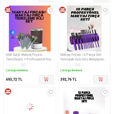
USB Şarjlı Makyaj Fırçası
Makyaj Fırçası 12 Parça Set
Temizleyici + Profesyonel Fırça
Yumuşak Uçlu Göz Makyajına
Seti
Uygun Hafif ve Taşınabilir
☆
☆
☆
☆
☆
(
0
)
☆
☆
☆
☆
☆
(
0
)
Çanta
Kargo Bedava
Kargo Bedava
693,72
TL
392,76
TL