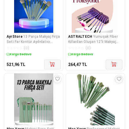
AyrStore
13 Parça Makyaj Fırça
ASTRALTECH
Yumuşak Fiber
Seti Far Kontür Aydnlatıcı
Kıllardan Oluşan 12'li Makyaj
Fırçası İz Bırakmaz Hafif ve
Fırçası Seti Göz Farı Allık ve
☆
☆
☆
☆
☆
(
0
)
☆
☆
☆
☆
☆
(
0
)
Yumuşak
Kontür İçin
Kargo Bedava
Kargo Bedava
521,96
TL
264,47
TL
Mea Yayın
Makyaj Fırça Seti
Mea Yayın
Profesyonel Makyaj