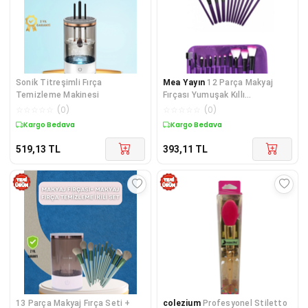
Sonik Titreşimli Fırça
Mea Yayın
12 Parça Makyaj
Temizleme Makinesi
Fırçası Yumuşak Kıllı
Profesyonel Fırça Seti Yüksek
☆
☆
☆
☆
☆
(
0
)
☆
☆
☆
☆
☆
(
0
)
Kaliteli Pürüzsüz - Lisinya
Kargo Bedava
Kargo Bedava
519,13
TL
393,11
TL
13 Parça Makyaj Fırça Seti +
colezium
Profesyonel Stiletto