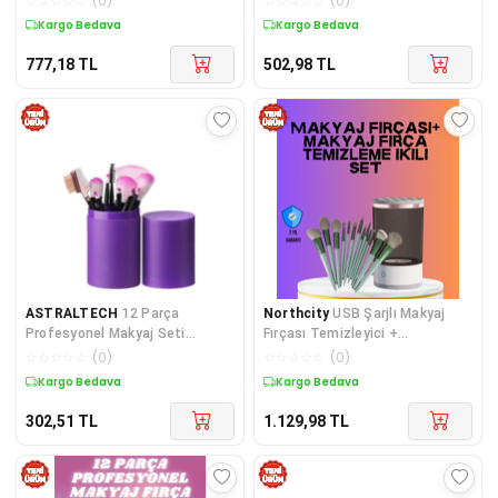
☆
☆
☆
☆
☆
(
0
)
☆
☆
☆
☆
☆
(
0
)
Makinesi
Kargo Bedava
Kargo Bedava
777,18
TL
502,98
TL
ASTRALTECH
12 Parça
Northcity
USB Şarjlı Makyaj
Profesyonel Makyaj Seti
Fırçası Temizleyici +
Yumuşak Kıllı Yüz ve Göz
Profesyonel Fırça Seti - Hijyenik
☆
☆
☆
☆
☆
(
0
)
☆
☆
☆
☆
☆
(
0
)
Makyajına Uygun
Kuru Tutucu
Kargo Bedava
Kargo Bedava
302,51
TL
1.129,98
TL