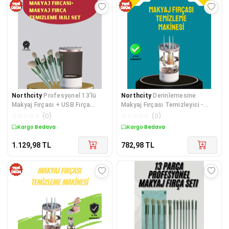
Northcity
Profesyonel 13’lü
Northcity
Derinlemesine
Makyaj Fırçası + USB Fırça
Makyaj Fırçası Temizleyici -
Temizleyici İkili Set
Sonik Teknoloji ile Hijyen ve
☆
☆
☆
☆
☆
(
0
)
☆
☆
☆
☆
☆
(
0
)
Ömür
Kargo Bedava
Kargo Bedava
1.129,98
TL
782,98
TL