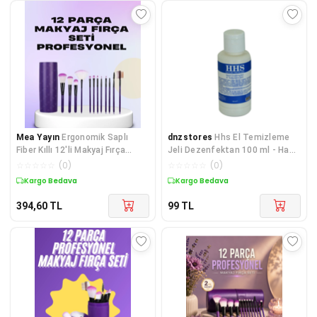
Mea Yayın
Ergonomik Saplı
dnzstores
Hhs El Temizleme
Fiber Kıllı 12'li Makyaj Fırça
Jeli Dezenfektan 100 ml - Hand
Takımı Göz ve Ten Makyajı İçin
Cleaning Gel
☆
☆
☆
☆
☆
(
0
)
☆
☆
☆
☆
☆
(
0
)
Uygun - Lisinya
Kargo Bedava
Kargo Bedava
394,60
TL
99
TL