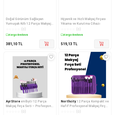
Doğal Görünüm Sağlayan
Hijyenik ve Hızlı Makyaj Fırçası
Yumuşak Kıllı 12 Parça Makyaj
Yıkama ve Kurutma Cihazı
Fırça Seti G
☆
☆
☆
☆
☆
(
0
)
☆
☆
☆
☆
☆
(
0
)
Kargo Bedava
Kargo Bedava
381,10
TL
519,13
TL
AyrStore
xmlbytr 12 Parça
Northcity
12 Parça Kompakt ve
Makyaj Fırça Seti – Profesyonel
Hafif Profesyonel Makyaj Fırça
ve Günlük Kullanıma Uygun tr
Seti - Makyajda Kusursuz
☆
☆
☆
☆
☆
(
0
)
☆
☆
☆
☆
☆
(
0
)