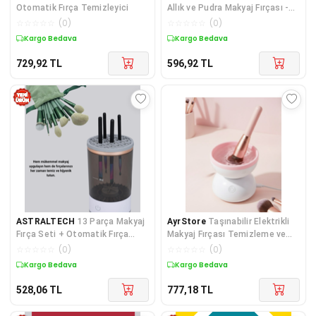
Otomatik Fırça Temizleyici
Allık ve Pudra Makyaj Fırçası -
242 Blush And Powder Brush
☆
☆
☆
☆
☆
(
0
)
☆
☆
☆
☆
☆
(
0
)
Kargo Bedava
Kargo Bedava
729,92
TL
596,92
TL
ASTRALTECH
13 Parça Makyaj
AyrStore
Taşınabilir Elektrikli
Fırça Seti + Otomatik Fırça
Makyaj Fırçası Temizleme ve
Temizleyici
Kurutma Cihazı
☆
☆
☆
☆
☆
(
0
)
☆
☆
☆
☆
☆
(
0
)
Kargo Bedava
Kargo Bedava
528,06
TL
777,18
TL