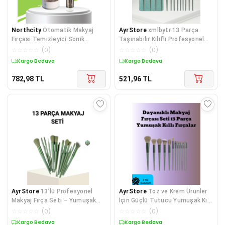
Northcity
Otomatik Makyaj
AyrStore
xmlbytr 13 Parça
Fırçası Temizleyici Sonik
Taşınabilir Kılıflı Profesyonel
Teknoloji - USB Şarjlı Fırça
Makyaj Fırça Seti Pudra Allık
☆
☆
☆
☆
☆
(
0
)
☆
☆
☆
☆
☆
(
0
)
Hijyen Sistemi
Fondöten F�
Kargo Bedava
Kargo Bedava
782,98
TL
521,96
TL
AyrStore
13’lü Profesyonel
AyrStore
Toz ve Krem Ürünler
Makyaj Fırça Seti – Yumuşak
İçin Güçlü Tutucu Yumuşak Kıllı
Sentetik Kıllı, Tüm Cilt
Makyaj Fırça Takımı 13 Parça
☆
☆
☆
☆
☆
(
0
)
☆
☆
☆
☆
☆
(
0
)
Tiplerine Uygun
Kargo Bedava
Kargo Bedava