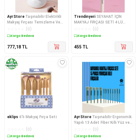
AyrStore
Taşınabilir Elektrikli
Trendinyeri
SEYAHAT İÇİN
Makyaj Fırçası Temizleme Ve
MAKYAJ FIRÇASI SETİ 4 LÜ
Kurutma Cihazı
NATURALOVE
☆
☆
☆
☆
☆
(
0
)
☆
☆
☆
☆
☆
(
0
)
Kargo Bedava
Kargo Bedava
777,18
TL
455
TL
eklips
6’lı Makyaj Fırça Seti
AyrStore
Taşınabilir Ergonomik
Yapılı 13 Adet Fiber Kıllı Yüz ve
Göz Makyaj Fırçası Seti
☆
☆
☆
☆
☆
(
0
)
☆
☆
☆
☆
☆
(
0
)
Kargo Bedava
Kargo Bedava