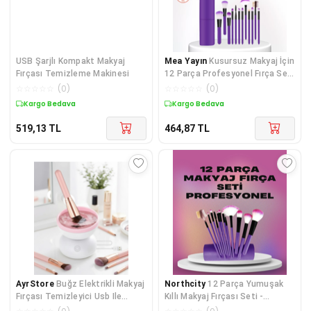
USB Şarjlı Kompakt Makyaj
Mea Yayın
Kusursuz Makyaj İçin
Fırçası Temizleme Makinesi
12 Parça Profesyonel Fırça Seti
Taşınabilir Kutu Hediyeli -
☆
☆
☆
☆
☆
(
0
)
☆
☆
☆
☆
☆
(
0
)
Lisinya
Kargo Bedava
Kargo Bedava
519,13
TL
464,87
TL
AyrStore
Buğz Elektrikli Makyaj
Northcity
12 Parça Yumuşak
Fırçası Temizleyici Usb Ile
Kıllı Makyaj Fırçası Seti -
Çalışan Otomatik Yıkama
Profesyonel Yüz ve Göz Makyajı