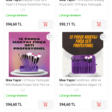
Yeşil 13 Parça Fondöten Fırçası
Fırça Seti 13 Parça Yumuşak
Allık Fırçası Far Fırçası - Lisinya
Kıllı Fırça Seti Far Fırçası -
☆
☆
☆
☆
☆
(
0
)
☆
☆
☆
☆
☆
(
0
)
Lisinya
Kargo Bedava
Kargo Bedava
394,60
TL
393,11
TL
Mea Yayın
12 Parça Yumuşak
Mea Yayın
Fondöten, Allık ve
Kıllı Makyaj Fırçası Seti Yüz ve
Far Uygulamalarına Uygun 12
Göz Makyajına Uygun
Parça Makyaj Fırça Takımı
☆
☆
☆
☆
☆
(
0
)
☆
☆
☆
☆
☆
(
0
)
Profesyonel Kullanım - Lisinya
Ergonomik Saplı - Lisinya
Kargo Bedava
Kargo Bedava
394,60
TL
394,60
TL