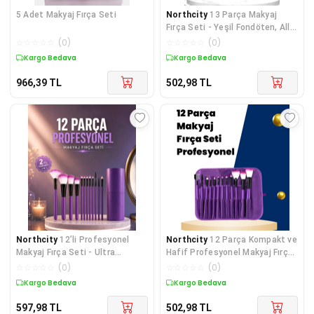
5 Adet Makyaj Fırça Seti
Northcity
13 Parça Makyaj
Fırça Seti - Yeşil Fondöten, Allık
ve Far Fırçaları
☆
☆
☆
☆
☆
(
0
)
☆
☆
☆
☆
☆
(
0
)
Kargo Bedava
Kargo Bedava
966,39
TL
502,98
TL
Northcity
12’li Profesyonel
Northcity
12 Parça Kompakt ve
Makyaj Fırça Seti - Ultra
Hafif Profesyonel Makyaj Fırça
Yumuşak Sentetik Kıllı
Seti - Makyaj Fırçaları
☆
☆
☆
☆
☆
(
0
)
☆
☆
☆
☆
☆
(
0
)
Kargo Bedava
Kargo Bedava
597,98
TL
502,98
TL