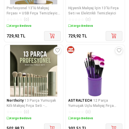
Profesyonel 13’lü Makyaj
Hijyenik Makyaj İçin 13’lü Fırça
Fırçası + USB Fırça Temizleyici
Seti ve Elektrikli Temizleyici
İkili Set
☆
☆
☆
☆
☆
(
0
)
☆
☆
☆
☆
☆
(
0
)
Kargo Bedava
Kargo Bedava
729,92
TL
729,92
TL
Northcity
13 Parça Yumuşak
ASTRALTECH
12 Parça
Kıllı Makyaj Fırça Seti -
Yumuşak Uçlu Makyaj Fırça
Profesyonel Far Fırçası ve
Set-Göz ve Yüz Makyajı İçin
☆
☆
☆
☆
☆
(
0
)
☆
☆
☆
☆
☆
(
0
)
Kompakt Tasarım
Fırça Seti Profesyonel Makyaj
Kargo Bedava
Kargo Bedava
Seti
502,98
TL
302,51
TL