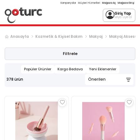
Kampanyalar
Müşteri Hizmetleri
Mağaza Aç
Mağaza Girişi
Giriş Yap
veya üye ol
Anasayfa
Kozmetik & Kişisel Bakım
Makyaj
Makyaj Aksesuar
Sonraki ürün sayfası, sayfa
2
Filtrele
Popüler Ürünler
Kargo Bedava
Yeni Eklenenler
378
ürün