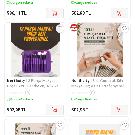
Sonuç
Kargo Bedava
Kargo Bedava
586,11
TL
502,98
TL
Northcity
12 Parça Makyaj
Northcity
13'lü Yumuşak Kıllı
Fırça Seti - Fondöten, Allık ve
Makyaj Fırça Seti Profesyonel
Far Uygulamaları İçin Ergonomik
Hassas Ciltlere Uygun
☆
☆
☆
☆
☆
(
0
)
☆
☆
☆
☆
☆
(
0
)
Fırçalar
Kargo Bedava
Kargo Bedava
502,98
TL
502,98
TL