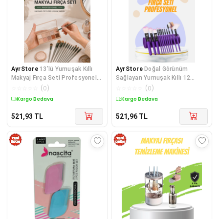
AyrStore
13’lü Yumuşak Kıllı
AyrStore
Doğal Görünüm
Makyaj Fırça Seti Profesyonel
Sağlayan Yumuşak Kıllı 12
Hassas Ciltlere Uygun Yapısı
Parça Makyaj Fırça Seti Günlük
☆
☆
☆
☆
☆
(
0
)
☆
☆
☆
☆
☆
(
0
)
ve Profesyonel Kullanıma Uygu
Kargo Bedava
Kargo Bedava
521,93
TL
521,96
TL