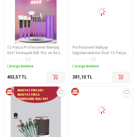
12 Parça Profesyonel Makyaj
Profesyonel Makyaj
Seti Yumuşak Kıllı Yüz ve Göz
Uygulamalarına Özel 12 Parça
Makyajına Uygun
Kompakt ve Hafif
☆
☆
☆
☆
☆
(
0
)
☆
☆
☆
☆
☆
(
0
)
Kargo Bedava
Kargo Bedava
403,57
TL
381,10
TL