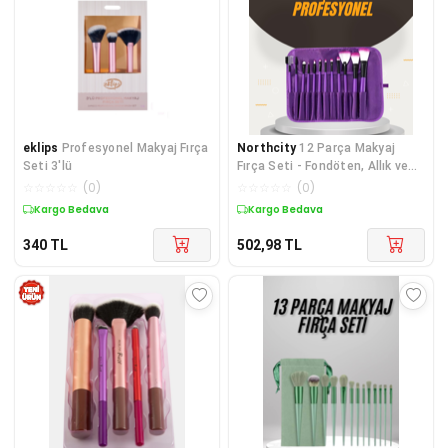
eklips
Profesyonel Makyaj Fırça
Northcity
12 Parça Makyaj
Seti 3'lü
Fırça Seti - Fondöten, Allık ve
Far Uygulamalarına Uygun
☆
☆
☆
☆
☆
(
0
)
☆
☆
☆
☆
☆
(
0
)
Kargo Bedava
Kargo Bedava
340
TL
502,98
TL