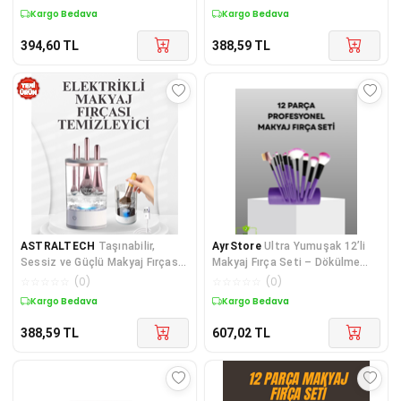
Seti - Lisinya
Kargo Bedava
Kargo Bedava
394,60
TL
388,59
TL
ASTRALTECH
Taşınabilir,
AyrStore
Ultra Yumuşak 12’li
Sessiz ve Güçlü Makyaj Fırçası
Makyaj Fırça Seti – Dökülme
Temizleme Makinesi
Yapmaz, Dalin Şampuan ile
☆
☆
☆
☆
☆
(
0
)
☆
☆
☆
☆
☆
(
0
)
Temizlenebilir
Kargo Bedava
Kargo Bedava
388,59
TL
607,02
TL