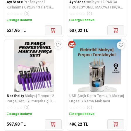
AyrStore
Profesyonel
AyrStore
xmlbytr 12 PARÇA
Kullanıma Uygun 13 Parça
PROFESYONEL MAKYAJ FIRÇA
Makyaj Fırçası Takımı Fiber Kıllı
SETİ tr
☆
☆
☆
☆
☆
(
0
)
☆
☆
☆
☆
☆
(
0
)
Kargo Bedava
Kargo Bedava
521,96
TL
607,02
TL
Northcity
Makyaj Fırçası 12
USB Şarjlı Derin Temizlik Makyaj
Parça Set - Yumuşak Uçlu,
Fırçası Yıkama Makinesi
Hafif ve Taşınabilir Çanta
☆
☆
☆
☆
☆
(
0
)
☆
☆
☆
☆
☆
(
0
)
Kargo Bedava
Kargo Bedava
597,98
TL
496,22
TL