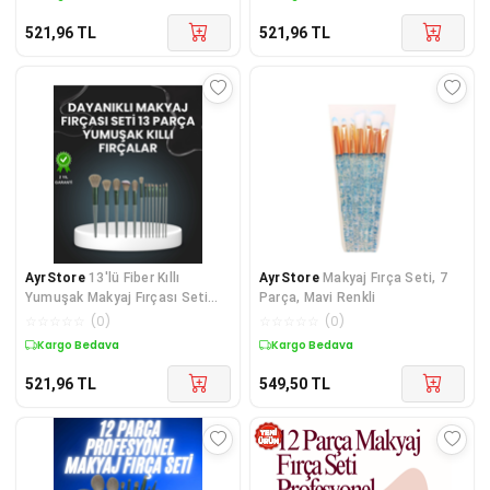
521,96
TL
521,96
TL
AyrStore
13'lü Fiber Kıllı
AyrStore
Makyaj Fırça Seti, 7
Yumuşak Makyaj Fırçası Seti
Parça, Mavi Renkli
Taşınabilir ve Ergonomik
☆
☆
☆
☆
☆
(
0
)
☆
☆
☆
☆
☆
(
0
)
Tasarım
Kargo Bedava
Kargo Bedava
521,96
TL
549,50
TL