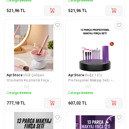
Kargo Bedava
Kargo Bedava
521,96
TL
521,96
TL
AyrStore
USB Çalışan
AyrStore
Buğz 12’Li
Otomatik Kozmetik Fırça
Profesyonel Makyaj Seti –
Temizleme Makinesi
Dökülmeyen Yumuşak Kıllı,
☆
☆
☆
☆
☆
(
0
)
☆
☆
☆
☆
☆
(
0
)
Ergonomik Tasarım
Kargo Bedava
Kargo Bedava
777,18
TL
607,02
TL