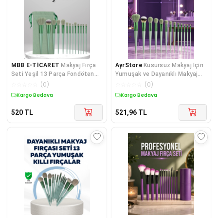
MBB E-TİCARET
Makyaj Fırça
AyrStore
Kusursuz Makyaj İçin
Seti Yeşil 13 Parça Fondöten
Yumuşak ve Dayanıklı Makyaj
Fırçası Allık Fırçası Far Fırçası
Fırça Seti
☆
☆
☆
☆
☆
(
0
)
☆
☆
☆
☆
☆
(
0
)
Kargo Bedava
Kargo Bedava
520
TL
521,96
TL