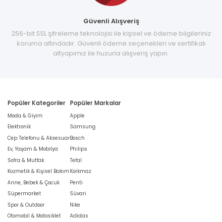
Güvenli Alışveriş
256-bit SSL şifreleme teknolojisi ile kişisel ve ödeme bilgileriniz
koruma altındadır. Güvenli ödeme seçenekleri ve sertifikalı
altyapımız ile huzurla alışveriş yapın.
Popüler Kategoriler
Popüler Markalar
Moda & Giyim
Apple
Elektronik
Samsung
Cep Telefonu & Aksesuar
Bosch
Ev, Yaşam & Mobilya
Philips
Sofra & Mutfak
Tefal
Kozmetik & Kişisel Bakım
Korkmaz
Anne, Bebek & Çocuk
Penti
Süpermarket
Süvari
Spor & Outdoor
Nike
Otomobil & Motosiklet
Adidas