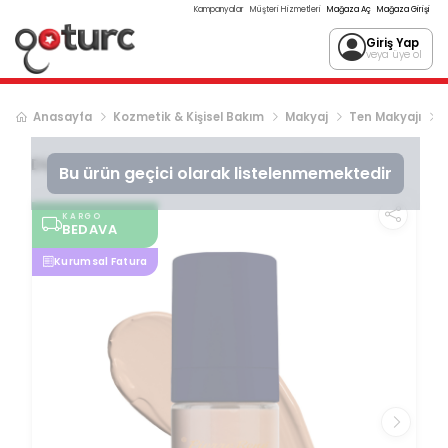
Kampanyalar
Müşteri Hizmetleri
Mağaza Aç
Mağaza Girişi
Giriş Yap
veya üye ol
Anasayfa
Kozmetik & Kişisel Bakım
Makyaj
Ten Makyajı
Diger
Lumi Touch Fondöten ART. - 03
Bu ürün geçici olarak listelenmemektedir
KARGO
BEDAVA
Kurumsal Fatura