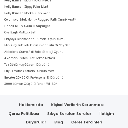
Helly Hansen Mount Polar Fleece
Helly Hansen Zippy Polar Mont
Helly Hansen Block Fullzip Polar
Columbia Erkek Mont - Rugged Path Omni-Heat™
Einhell Te-Hv Akülü El Süpürgesi
Cvs Şarjli Matkap Seti
Playtoys Dinazorların Dünyası Oyun Kumu
Mini Okçuluk Seti Kutulu Vantuzlu Ok Yay Seti
Abbalone Sumo Akil Zeka Strateji Oyunu
4 Zamanlı Vitesli Bot-Tekne Motoru
Tek Gözlü Kuş Gözlem Dürbünü
Büyük Mercek Korsan Dürbün Mavi
Breaker 20×50 Ct Profesyonel El Dürbünü
3000 Lümen Güçlü El Feneri Wt-604
Hakkımızda
Kişisel Verilerin Korunması
Çerez Politikası
Sıkça Sorulan Sorular
İletişim
Duyurular
Blog
Çerez Tercihleri