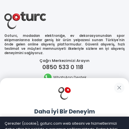
Goturc, modadan elektroniğe, ev dekorasyonundan spor
ekipmanlarına kadar geniş bir ürün yelpazesi sunan Türkiye'nin
önde gelen online alışveriş platformudur. Güvenli alışveriş, hızlı
teslimat ve müşteri memnuniyeti ilkeleriyle sizlere en iyi alışveriş
deneyimini sağlıyoruz.
Çağrı Merkezimizi Arayın
0850 533 0 118
WhatsApp Destek
Güvenliğiniz
Daha İyi Bir Deneyim
Sosyal Medya
Goturc mobil uygulamasıyla daha hızlı ve kolay alışveriş
Çerezler (cookie), goturc.com web sitesini ve hizmetlerimizi
yapın