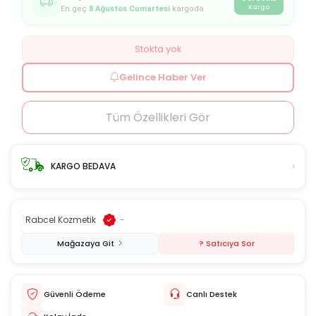
Kargo
En geç
8 Ağustos Cumartesi
kargoda
Stokta yok
Gelince Haber Ver
Tüm Özellikleri Gör
›
KARGO BEDAVA
Rabcel Kozmetik
-
Mağazaya Git
? Satıcıya Sor
Güvenli Ödeme
Canlı Destek