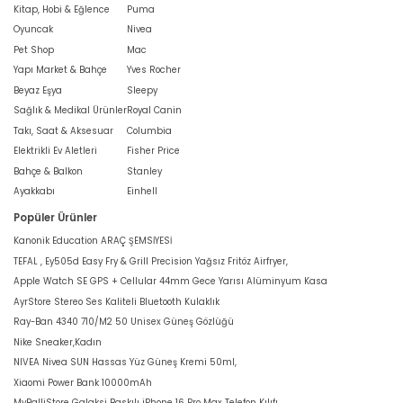
Kitap, Hobi & Eğlence
Puma
Oyuncak
Nivea
Pet Shop
Mac
Yapı Market & Bahçe
Yves Rocher
Beyaz Eşya
Sleepy
Sağlık & Medikal Ürünler
Royal Canin
Takı, Saat & Aksesuar
Columbia
Elektrikli Ev Aletleri
Fisher Price
Bahçe & Balkon
Stanley
Ayakkabı
Einhell
Popüler Ürünler
Kanonik Education ARAÇ ŞEMSİYESİ
TEFAL , Ey505d Easy Fry & Grill Precision Yağsız Fritöz Airfryer,
Apple Watch SE GPS + Cellular 44mm Gece Yarısı Alüminyum Kasa
AyrStore Stereo Ses Kaliteli Bluetooth Kulaklık
Ray-Ban 4340 710/M2 50 Unisex Güneş Gözlüğü
Nike Sneaker,Kadın
NIVEA Nivea SUN Hassas Yüz Güneş Kremi 50ml,
Xiaomi Power Bank 10000mAh
MyBalliStore Galaksi Baskılı iPhone 16 Pro Max Telefon Kılıfı