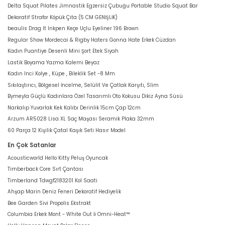
Delta Squat Pilates Jimnastik Egzersiz Çubuğu Portable Studio Squat Bar
Dekoratif Strafor Köpük Çıta (5 CM GENİŞLİK)
beaulis Drag It Inkpen Keçe Uçlu Eyeliner 196 Brown
Regular Show Mordecai & Rigby Haters Gonna Hate Erkek Cüzdan
Kadın Puantiye Desenli Mini Şort Etek Siyah
Lastik Boyama Yazma Kalemi Beyaz
Kadın Inci Kolye , Küpe , Bileklik Set -8 Mm
Sıkılaştırıcı, Bölgesel İncelme, Selülit Ve Çatlak Karşıtı, Slim
Bymeyla Güçlü Kadınlara Özel Tasarımlı Oto Kokusu Dikiz Ayna Süsü
Narkalıp Yuvarlak Kek Kalıbı Derinlik 15cm Çap 12cm
Arzum AR5028 Lisa XL Saç Maşası Seramik Plaka 32mm
60 Parça 12 Kişilik Çatal Kaşık Seti Hasır Model
En Çok Satanlar
Acousticworld Hello Kitty Peluş Oyuncak
Timberback Core Sırt Çantası
Timberland Tdwgf2183201 Kol Saati
Ahşap Marin Deniz Feneri Dekoratif Hediyelik
Bee Garden Sivi Propolis Ekstrakt
Columbia Erkek Mont - White Out İi Omni-Heat™