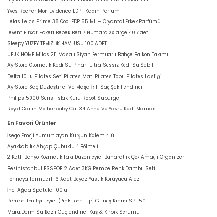
Yves Rocher Mon Evidence EDP- Kadın Parfüm
Lelas Lelas Prime 38 Cool EDP 55 ML – Oryantal Erkek Parfümü
levent Fırsat Paketi Bebek Bezi 7 Numara Xxlarge 40 Adet
Sleepy YÜZEY TEMİZLİK HAVLUSU 100 ADET
UFUK HOME Milas 211 Masalı Siyah Fermuarlı Bahçe Balkon Takımı
AyrStore Otomatik Kedi Su Pınarı Ultra Sessiz Kedi Su Sebili
Delta 10 lu Pilates Seti Pilates Matı Pilates Topu Pilates Lastiği
AyrStore Saç Düzleştirici Ve Maşa İkili Saç Şekillendirici
Philips 5000 Serisi Islak Kuru Robot Süpürge
Royal Canin Motherbaby Cat 34 Anne Ve Yavru Kedi Maması
En Favori Ürünler
İsego Emoji Yumurtlayan Kurşun Kalem 4'lü
Ayakkabılık Ahşap Çubuklu 4 Bölmeli
2 Katlı Banyo Kozmetik Takı Düzenleyici Baharatlık Çok Amaçlı Organizer
Besinistanbul PSSPOR 2 Adet 3KG Pembe Renk Dambıl Seti
Formeya Fermuarlı 6 Adet Beyaz Yastık Koruyucu Alez
İnci Ağda Spatula 100lü
Pembe Ton Eşitleyici (Pink Tone-Up) Güneş Kremi SPF 50
Maru.Derm Su Bazlı Güçlendirici Kaş & Kirpik Serumu