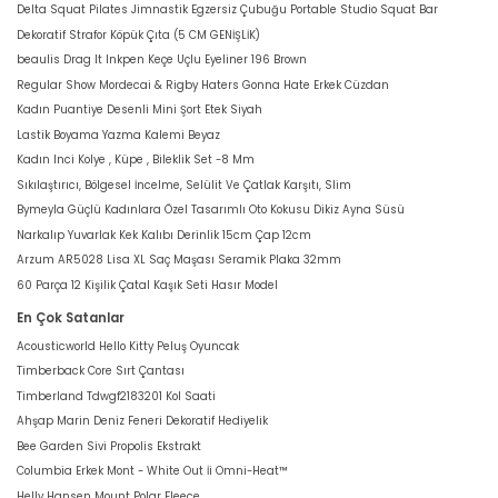
Delta Squat Pilates Jimnastik Egzersiz Çubuğu Portable Studio Squat Bar
Dekoratif Strafor Köpük Çıta (5 CM GENİŞLİK)
beaulis Drag It Inkpen Keçe Uçlu Eyeliner 196 Brown
Regular Show Mordecai & Rigby Haters Gonna Hate Erkek Cüzdan
Kadın Puantiye Desenli Mini Şort Etek Siyah
Lastik Boyama Yazma Kalemi Beyaz
Kadın Inci Kolye , Küpe , Bileklik Set -8 Mm
Sıkılaştırıcı, Bölgesel İncelme, Selülit Ve Çatlak Karşıtı, Slim
Bymeyla Güçlü Kadınlara Özel Tasarımlı Oto Kokusu Dikiz Ayna Süsü
Narkalıp Yuvarlak Kek Kalıbı Derinlik 15cm Çap 12cm
Arzum AR5028 Lisa XL Saç Maşası Seramik Plaka 32mm
60 Parça 12 Kişilik Çatal Kaşık Seti Hasır Model
En Çok Satanlar
Acousticworld Hello Kitty Peluş Oyuncak
Timberback Core Sırt Çantası
Timberland Tdwgf2183201 Kol Saati
Ahşap Marin Deniz Feneri Dekoratif Hediyelik
Bee Garden Sivi Propolis Ekstrakt
Columbia Erkek Mont - White Out İi Omni-Heat™
Helly Hansen Mount Polar Fleece