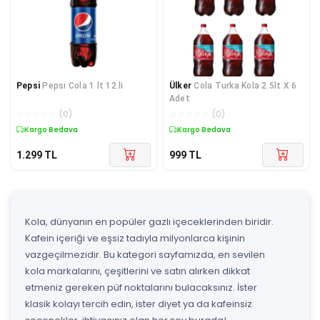
Pepsi
Pepsı Cola 1 lt 12 li
Ülker
Cola Turka Kola 2.5lt X 6
Adet
☆
☆
☆
☆
☆
(
0
)
☆
☆
☆
☆
☆
(
0
)
Kargo Bedava
Kargo Bedava
1.299
TL
999
TL
Kola, dünyanın en popüler gazlı içeceklerinden biridir.
Kafein içeriği ve eşsiz tadıyla milyonlarca kişinin
vazgeçilmezidir. Bu kategori sayfamızda, en sevilen
kola markalarını, çeşitlerini ve satın alırken dikkat
etmeniz gereken püf noktalarını bulacaksınız. İster
klasik kolayı tercih edin, ister diyet ya da kafeinsiz