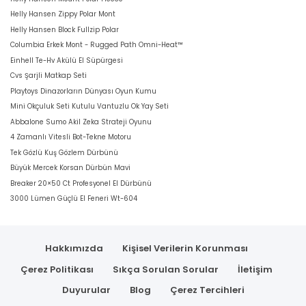
Helly Hansen Zippy Polar Mont
Helly Hansen Block Fullzip Polar
Columbia Erkek Mont - Rugged Path Omni-Heat™
Einhell Te-Hv Akülü El Süpürgesi
Cvs Şarjli Matkap Seti
Playtoys Dinazorların Dünyası Oyun Kumu
Mini Okçuluk Seti Kutulu Vantuzlu Ok Yay Seti
Abbalone Sumo Akil Zeka Strateji Oyunu
4 Zamanlı Vitesli Bot-Tekne Motoru
Tek Gözlü Kuş Gözlem Dürbünü
Büyük Mercek Korsan Dürbün Mavi
Breaker 20×50 Ct Profesyonel El Dürbünü
3000 Lümen Güçlü El Feneri Wt-604
Hakkımızda
Kişisel Verilerin Korunması
Çerez Politikası
Sıkça Sorulan Sorular
İletişim
Duyurular
Blog
Çerez Tercihleri