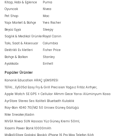
Kitap, Hobi & Eğlence
Puma
Oyuncak
Nivea
Pet Shop
Mac
Yapı Market & Bahçe
Yves Rocher
Beyaz Eşya
Sleepy
Sağlık & Medikal Ürünler
Royal Canin
Takı, Saat & Aksesuar
Columbia
Elektrikli Ev Aletleri
Fisher Price
Bahçe & Balkon
Stanley
Ayakkabı
Einhell
Popüler Ürünler
Kanonik Education ARAÇ ŞEMSİYESİ
TEFAL , Ey505d Easy Fry & Grill Precision Yağsız Fritöz Airfryer,
Apple Watch SE GPS + Cellular 44mm Gece Yarısı Alüminyum Kasa
AyrStore Stereo Ses Kaliteli Bluetooth Kulaklık
Ray-Ban 4340 710/M2 50 Unisex Güneş Gözlüğü
Nike Sneaker,Kadın
NIVEA Nivea SUN Hassas Yüz Güneş Kremi 50ml,
Xiaomi Power Bank 10000mAh
MyBalliStore Galaksi Baskılı iPhone 16 Pro Max Telefon Kılıfı