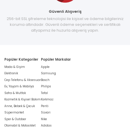
Güvenli Alışveriş
256-bit SSL şifreleme teknolojisi ile kişisel ve ödeme bilgileriniz
koruma altındadır. Güvenli ödeme seçenekleri ve sertifikalı
altyapımız ile huzurla alışveriş yapın.
Popüler Kategoriler
Popüler Markalar
Moda & Giyim
Apple
Elektronik
Samsung
Cep Telefonu & Aksesuar
Bosch
Ev, Yaşam & Mobilya
Philips
Sofra & Mutfak
Tefal
Kozmetik & Kişisel Bakım
Korkmaz
Anne, Bebek & Çocuk
Penti
Süpermarket
Süvari
Spor & Outdoor
Nike
Otomobil & Motosiklet
Adidas