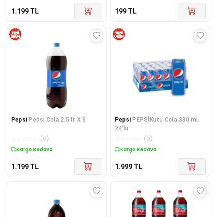
1.199
TL
199
TL
Pepsi
Pepsı Cola 2.5 lt X 6
Pepsi
PEPSİKutu Cola 330 ml.
24'lü
☆
☆
☆
☆
☆
(
0
)
☆
☆
☆
☆
☆
(
0
)
Kargo Bedava
Kargo Bedava
1.199
TL
1.999
TL