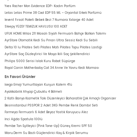
Yves Rocher Mon Evidence EDP- Kadın Parfüm
Lelas Lelas Prime 38 Cool EDP 55 ML – Oryantal Erkek Parfümü
levent Fırsat Paketi Bebek Bezi 7 Numara Xxlarge 40 Adet
Sleepy YÜZEY TEMİZLİK HAVLUSU 100 ADET
UFUK HOME Milas 211 Masalı Siyah Fermuarlı Bahçe Balkon Takımı
AyrStore Otomatik Kedi Su Pınarı Ultra Sessiz Kedi Su Sebili
Delta 10 lu Pilates Seti Pilates Matı Pilates Topu Pilates Lastiği
AyrStore Saç Düzleştirici Ve Maşa İkili Saç Şekillendirici
Philips 5000 Serisi Islak Kuru Robot Süpürge
Royal Canin Motherbaby Cat 34 Anne Ve Yavru Kedi Maması
En Favori Ürünler
İsego Emoji Yumurtlayan Kurşun Kalem 4'lü
Ayakkabılık Ahşap Çubuklu 4 Bölmeli
2 Katlı Banyo Kozmetik Takı Düzenleyici Baharatlık Çok Amaçlı Organizer
Besinistanbul PSSPOR 2 Adet 3KG Pembe Renk Dambıl Seti
Formeya Fermuarlı 6 Adet Beyaz Yastık Koruyucu Alez
İnci Ağda Spatula 100lü
Pembe Ton Eşitleyici (Pink Tone-Up) Güneş Kremi SPF 50
Maru.Derm Su Bazlı Güçlendirici Kaş & Kirpik Serumu