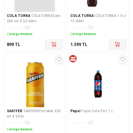
COLA TURKA
COLATURKACam
COLA TURKA
COLATURKA 1 lt x
200 ml X 24 Adet
12 Adet
☆
☆
☆
☆
☆
(
0
)
☆
☆
☆
☆
☆
(
0
)
Kargo Bedava
Kargo Bedava
899
TL
1.399
TL
SARIYER
SARIYERPortakal 330
Pepsi
Pepsi Cola Pet 1 L
ml X 24'lü
☆
☆
☆
☆
☆
(
0
)
☆
☆
☆
☆
☆
(
0
)
Kargo Bedava