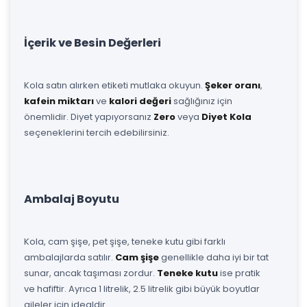
İçerik ve Besin Değerleri
Kola satın alırken etiketi mutlaka okuyun.
Şeker oranı
,
kafein miktarı
ve
kalori değeri
sağlığınız için
önemlidir. Diyet yapıyorsanız
Zero
veya
Diyet Kola
seçeneklerini tercih edebilirsiniz.
Ambalaj Boyutu
Kola, cam şişe, pet şişe, teneke kutu gibi farklı
ambalajlarda satılır.
Cam şişe
genellikle daha iyi bir tat
sunar, ancak taşıması zordur.
Teneke kutu
ise pratik
ve hafiftir. Ayrıca 1 litrelik, 2.5 litrelik gibi büyük boyutlar
aileler için idealdir.