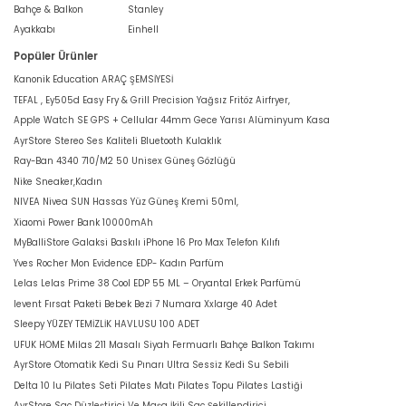
Bahçe & Balkon
Stanley
Ayakkabı
Einhell
Popüler Ürünler
Kanonik Education ARAÇ ŞEMSİYESİ
TEFAL , Ey505d Easy Fry & Grill Precision Yağsız Fritöz Airfryer,
Apple Watch SE GPS + Cellular 44mm Gece Yarısı Alüminyum Kasa
AyrStore Stereo Ses Kaliteli Bluetooth Kulaklık
Ray-Ban 4340 710/M2 50 Unisex Güneş Gözlüğü
Nike Sneaker,Kadın
NIVEA Nivea SUN Hassas Yüz Güneş Kremi 50ml,
Xiaomi Power Bank 10000mAh
MyBalliStore Galaksi Baskılı iPhone 16 Pro Max Telefon Kılıfı
Yves Rocher Mon Evidence EDP- Kadın Parfüm
Lelas Lelas Prime 38 Cool EDP 55 ML – Oryantal Erkek Parfümü
levent Fırsat Paketi Bebek Bezi 7 Numara Xxlarge 40 Adet
Sleepy YÜZEY TEMİZLİK HAVLUSU 100 ADET
UFUK HOME Milas 211 Masalı Siyah Fermuarlı Bahçe Balkon Takımı
AyrStore Otomatik Kedi Su Pınarı Ultra Sessiz Kedi Su Sebili
Delta 10 lu Pilates Seti Pilates Matı Pilates Topu Pilates Lastiği
AyrStore Saç Düzleştirici Ve Maşa İkili Saç Şekillendirici