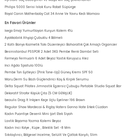
Philips 5000 Serisi Islak Kuru Robot Süpürge
Royal Canin Motherbaby Cat 34 Anne Ve Yavru Kedi Maması
En Favori Ürünler
İsego Emoji Yumurtlayan Kurşun Kalem 4'lü
Ayakkabılık Ahşap Çubuklu 4 Bölmeli
2 Katlı Banyo Kozmetik Takı Düzenleyici Baharatlık Çok Amaçlı Organizer
Besinistanbul PSSPOR 2 Adet 3KG Pembe Renk Dambıl Seti
Formeya Fermuarlı 6 Adet Beyaz Yastık Koruyucu Alez
İnci Ağda Spatula 100lü
Pembe Ton Eşitleyici (Pink Tone-Up) Güneş Kremi SPF 50
Maru.Derm Su Bazlı Güçlendirici Kaş & Kirpik Serumu
Delta Squat Pilates Jimnastik Egzersiz Çubuğu Portable Studio Squat Bar
Dekoratif Strafor Köpük Çıta (5 CM GENİŞLİK)
beaulis Drag It Inkpen Keçe Uçlu Eyeliner 196 Brown
Regular Show Mordecai & Rigby Haters Gonna Hate Erkek Cüzdan
Kadın Puantiye Desenli Mini Şort Etek Siyah
Lastik Boyama Yazma Kalemi Beyaz
Kadın Inci Kolye , Küpe , Bileklik Set -8 Mm
Sıkılaştırıcı, Bölgesel İncelme, Selülit Ve Çatlak Karşıtı, Slim