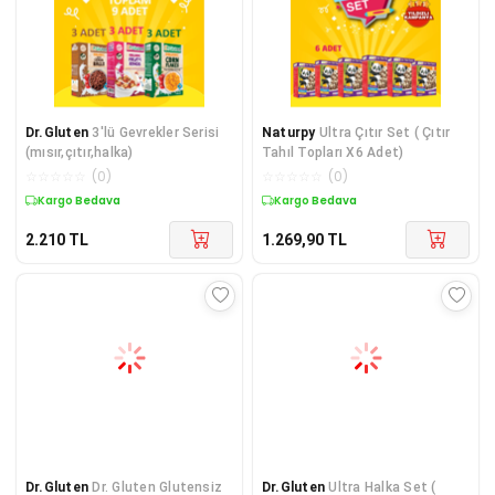
Dr.Gluten
3'lü Gevrekler Serisi
Naturpy
Ultra Çıtır Set ( Çıtır
(mısır,çıtır,halka)
Tahıl Topları X6 Adet)
☆
☆
☆
☆
☆
(
0
)
☆
☆
☆
☆
☆
(
0
)
Kargo Bedava
Kargo Bedava
2.210
TL
1.269,90
TL
Dr.Gluten
Dr. Gluten Glutensiz
Dr.Gluten
Ultra Halka Set (