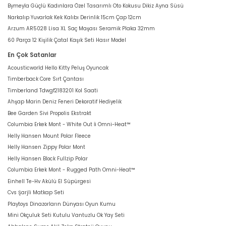
Bymeyla Güçlü Kadınlara Özel Tasarımlı Oto Kokusu Dikiz Ayna Süsü
Narkalıp Yuvarlak Kek Kalıbı Derinlik 15cm Çap 12cm
Arzum AR5028 Lisa XL Saç Maşası Seramik Plaka 32mm
60 Parça 12 Kişilik Çatal Kaşık Seti Hasır Model
En Çok Satanlar
Acousticworld Hello Kitty Peluş Oyuncak
Timberback Core Sırt Çantası
Timberland Tdwgf2183201 Kol Saati
Ahşap Marin Deniz Feneri Dekoratif Hediyelik
Bee Garden Sivi Propolis Ekstrakt
Columbia Erkek Mont - White Out İi Omni-Heat™
Helly Hansen Mount Polar Fleece
Helly Hansen Zippy Polar Mont
Helly Hansen Block Fullzip Polar
Columbia Erkek Mont - Rugged Path Omni-Heat™
Einhell Te-Hv Akülü El Süpürgesi
Cvs Şarjli Matkap Seti
Playtoys Dinazorların Dünyası Oyun Kumu
Mini Okçuluk Seti Kutulu Vantuzlu Ok Yay Seti