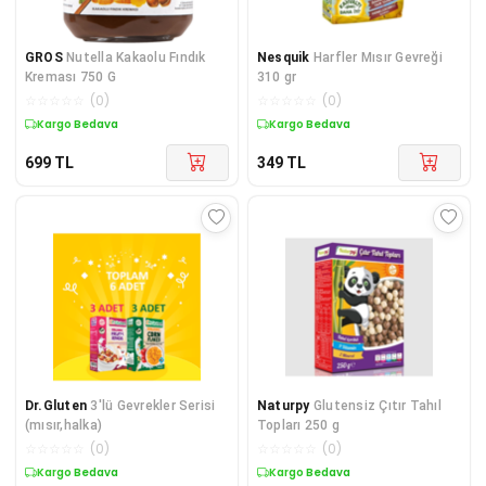
GROS
Nutella Kakaolu Fındık
Nesquik
Harfler Mısır Gevreği
Kreması 750 G
310 gr
☆
☆
☆
☆
☆
(
0
)
☆
☆
☆
☆
☆
(
0
)
Kargo Bedava
Kargo Bedava
699
TL
349
TL
Dr.Gluten
3'lü Gevrekler Serisi
Naturpy
Glutensiz Çıtır Tahıl
(mısır,halka)
Topları 250 g
☆
☆
☆
☆
☆
(
0
)
☆
☆
☆
☆
☆
(
0
)
Kargo Bedava
Kargo Bedava