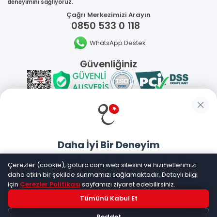
deneyimini sağlıyoruz.
Çağrı Merkezimizi Arayın
0850 533 0 118
WhatsApp Destek
Güvenliğiniz
Sosyal Medya
Daha İyi Bir Deneyim
Mobil Uygulamalarımız
Goturc mobil uygulamasıyla daha hızlı ve kolay alışveriş
Çerezler (cookie), goturc.com web sitesini ve hizmetlerimizi
yapın
daha etkin bir şekilde sunmamızı sağlamaktadır. Detaylı bilgi
için
Çerezler Politikası
sayfamızı ziyaret edebilirsiniz.
Tümünü Kabul Et
Hemen Dene!
©
2026
Goturc – Her Zaman Daha İyisi Vardır
Reddet