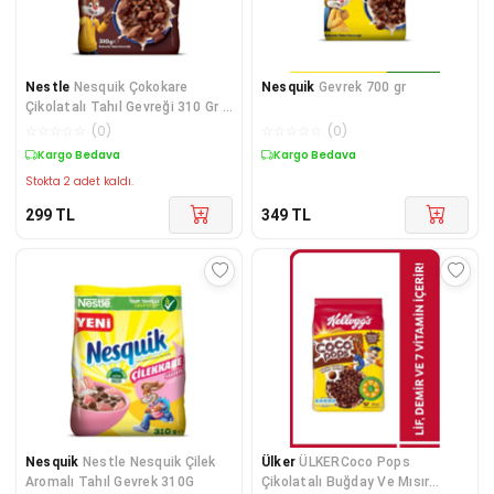
Nestle
Nesquik Çokokare
Nesquik
Gevrek 700 gr
Çikolatalı Tahıl Gevreği 310 Gr x
1 Adet
☆
☆
☆
☆
☆
(
0
)
☆
☆
☆
☆
☆
(
0
)
Kargo Bedava
Kargo Bedava
Stokta 2 adet kaldı.
299
TL
349
TL
Nesquik
Nestle Nesquik Çilek
Ülker
ÜLKERCoco Pops
Aromalı Tahıl Gevrek 310G
Çikolatalı Buğday Ve Mısır