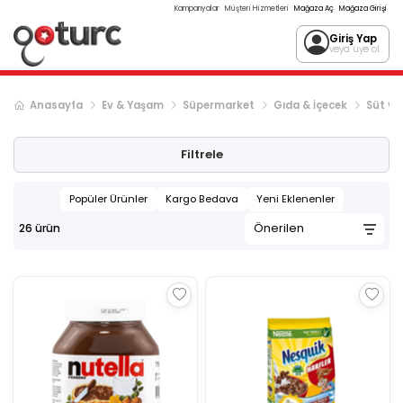
Kampanyalar
Müşteri Hizmetleri
Mağaza Aç
Mağaza Girişi
Giriş Yap
veya üye ol
Anasayfa
Ev & Yaşam
Süpermarket
Gıda & İçecek
Süt ve 
Filtrele
Popüler Ürünler
Kargo Bedava
Yeni Eklenenler
26
ürün