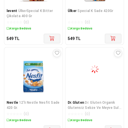
levent
ÜlkerSpecial K Bitter
Ülker
Special K Sade 420Gr
Çikolata 400 Gr
☆
☆
☆
☆
☆
(
0
)
☆
☆
☆
☆
☆
(
0
)
Kargo Bedava
Kargo Bedava
549
TL
549
TL
Nestle
12'li Nestle Nesfit Sade
Dr.Gluten
Dr. Gluten Organik
420 Gr.
Glutensiz Sebze Ve Meyve Sulu
Halka Tahıl Gevr
☆
☆
☆
☆
☆
(
0
)
☆
☆
☆
☆
☆
(
0
)
Kargo Bedava
Kargo Bedava