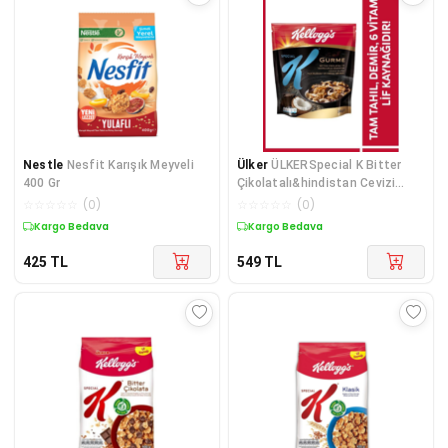
Nestle
Nesfit Karışık Meyveli
Ülker
ÜLKERSpecial K Bitter
400 Gr
Çikolatalı&hindistan Cevizi
Dilimli 300 Gr,%46 Yulaf Içerir,lif
☆
☆
☆
☆
☆
(
0
)
☆
☆
☆
☆
☆
(
0
)
Kaynağı
Kargo Bedava
Kargo Bedava
425
TL
549
TL