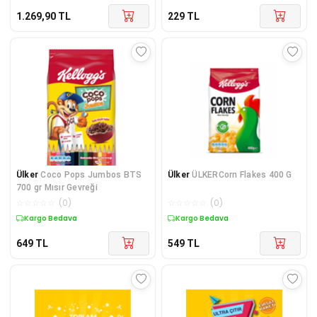
1.269,90
TL
229
TL
Ülker
Coco Pops Jumbos BTS
Ülker
ÜLKERCorn Flakes 400 G
700 gr Mısır Gevreği
☆
☆
☆
☆
☆
(
0
)
☆
☆
☆
☆
☆
(
0
)
Kargo Bedava
Kargo Bedava
649
TL
549
TL