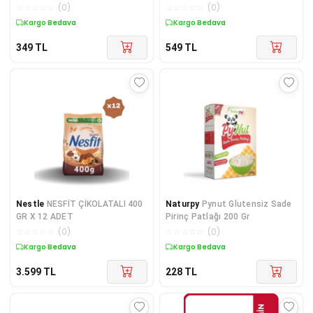
Gevreği 450 Gr,
☆
☆
☆
☆
☆
(
0
)
☆
☆
☆
☆
☆
(
0
)
Kargo Bedava
Kargo Bedava
349
TL
549
TL
Nestle
NESFİT ÇİKOLATALI 400
Naturpy
Pynut Glutensiz Sade
GR X 12 ADET
Pirinç Patlağı 200 Gr
☆
☆
☆
☆
☆
(
0
)
☆
☆
☆
☆
☆
(
0
)
Kargo Bedava
Kargo Bedava
3.599
TL
228
TL