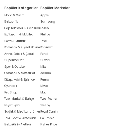
Popüler Kategoriler
Popüler Markalar
Moda & Giyim
Apple
Elektronik
Samsung
Cep Telefonu & Aksesuar
Bosch
Ev, Yaşam & Mobilya
Philips
Sofra & Mutfak
Tefal
Kozmetik & Kişisel Bakım
Korkmaz
Anne, Bebek & Çocuk
Penti
Süpermarket
Süvari
Spor & Outdoor
Nike
Otomobil & Motosiklet
Adidas
Kitap, Hobi & Eğlence
Puma
Oyuncak
Nivea
Pet Shop
Mac
Yapı Market & Bahçe
Yves Rocher
Beyaz Eşya
Sleepy
Sağlık & Medikal Ürünler
Royal Canin
Takı, Saat & Aksesuar
Columbia
Elektrikli Ev Aletleri
Fisher Price