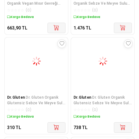
Organik Vegan Mısır Gevreği
Organik Sebze Ve Meyve Sulu
200 G ( Hindista
Halka Tahıl Gevreği
☆
☆
☆
☆
☆
(
0
)
☆
☆
☆
☆
☆
(
0
)
Kargo Bedava
Kargo Bedava
663,90
TL
1.476
TL
Dr.Gluten
Dr. Gluten Organik
Dr.Gluten
Dr. Gluten Organik
Glutensiz Sebze Ve Meyve Sulu
Glutensiz Sebze Ve Meyve Sulu
Halka Tahıl Gevr
Halka Tahıl Gevr
☆
☆
☆
☆
☆
(
0
)
☆
☆
☆
☆
☆
(
0
)
Kargo Bedava
Kargo Bedava
310
TL
738
TL