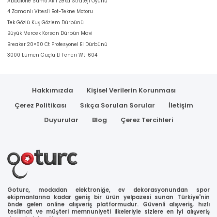
Abbalone Sumo Akil Zeka Strateji Oyunu
4 Zamanlı Vitesli Bot-Tekne Motoru
Tek Gözlü Kuş Gözlem Dürbünü
Büyük Mercek Korsan Dürbün Mavi
Breaker 20×50 Ct Profesyonel El Dürbünü
3000 Lümen Güçlü El Feneri Wt-604
Hakkımızda
Kişisel Verilerin Korunması
Çerez Politikası
Sıkça Sorulan Sorular
İletişim
Duyurular
Blog
Çerez Tercihleri
Goturc, modadan elektroniğe, ev dekorasyonundan spor
ekipmanlarına kadar geniş bir ürün yelpazesi sunan Türkiye'nin
önde gelen online alışveriş platformudur. Güvenli alışveriş, hızlı
teslimat ve müşteri memnuniyeti ilkeleriyle sizlere en iyi alışveriş