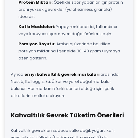
Protein Miktarı:
Özellikle spor yapanlar için protein
oranı yüksek gevrekler (yulaf ezmesi, granola)
idealdir.
Katkı Maddeleri:
Yapay renklendirici, tatlandırıcı
veya koruyucu içermeyen doğal ürünleri seçin.
Porsiyon Boyutu:
Ambalaj üzerinde belirtilen
porsiyon miktarına (genelde 30-40 gram) uymaya
özen gösterin.
Ayrıca
en iyi kahvaltılık gevrek markaları
arasında
Nestlé, Kellogg's, Eti, Ülker ve yerel doğal markalar
bulunur. Her markanın farklı serileri olduğu için içerik
etiketlerini mutlaka okuyun.
Kahvaltılık Gevrek Tüketim Önerileri
Kahvaltılık gevrekleri sadece sütle değil, yoğurt, kefir
veya bitkisel sütlerle (badem sütü, soya sütü) de