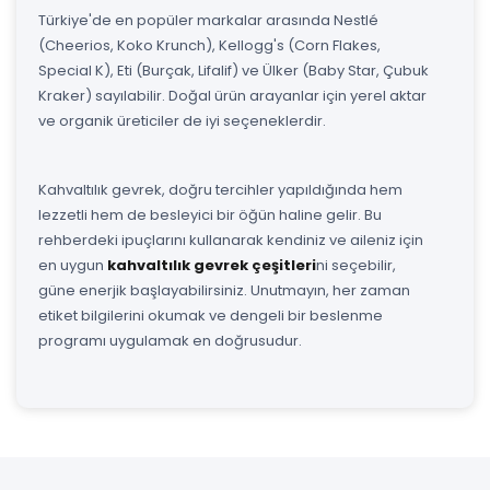
Türkiye'de en popüler markalar arasında Nestlé
(Cheerios, Koko Krunch), Kellogg's (Corn Flakes,
Special K), Eti (Burçak, Lifalif) ve Ülker (Baby Star, Çubuk
Kraker) sayılabilir. Doğal ürün arayanlar için yerel aktar
ve organik üreticiler de iyi seçeneklerdir.
Kahvaltılık gevrek, doğru tercihler yapıldığında hem
lezzetli hem de besleyici bir öğün haline gelir. Bu
rehberdeki ipuçlarını kullanarak kendiniz ve aileniz için
en uygun
kahvaltılık gevrek çeşitleri
ni seçebilir,
güne enerjik başlayabilirsiniz. Unutmayın, her zaman
etiket bilgilerini okumak ve dengeli bir beslenme
programı uygulamak en doğrusudur.