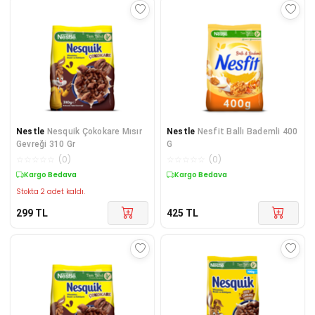
Nestle
Nesquik Çokokare Mısır
Nestle
Nesfit Ballı Bademli 400
Gevreği 310 Gr
G
☆
☆
☆
☆
☆
(
0
)
☆
☆
☆
☆
☆
(
0
)
Kargo Bedava
Kargo Bedava
Stokta 2 adet kaldı.
299
TL
425
TL