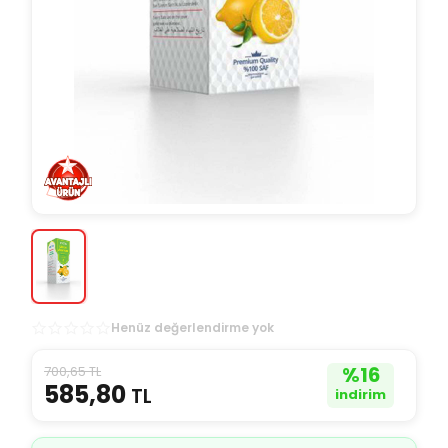
Henüz değerlendirme yok
700,65 TL
%
16
585,80
TL
indirim