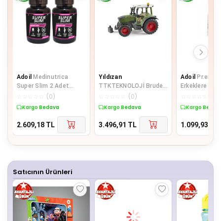
Adoil
Medinutrica
Yıldızan
Adoil
Pr.ematu
Super Slim 2 Adet
TTKTEKNOLOJİ Bruder
Erkeklere Öze
Bölgesel Şekillendirici
Traktor Fendt Vario
Destekleyici
☆
☆
☆
☆
☆
(
0
)
☆
☆
☆
☆
☆
(
0
)
☆
☆
☆
☆
☆
(
0
)
30 Lu Caps
211 Seria 2000
Kargo Bedava
Kargo Bedava
Kargo Bedav
TTKTEKNOLO
2.609,18
TL
3.496,91
TL
1.099,93
TL
Satıcının Ürünleri