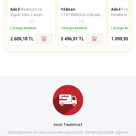
Adoil
Medinutrica
Yıldızan
Adoil
Pr.ematu
Super Slim 2 Adet
TTKTEKNOLOJİ Bruder
Erkeklere Öze
Bölgesel Şekillendirici
Traktor Fendt Vario
Destekleyici
☆
☆
☆
☆
☆
(
0
)
☆
☆
☆
☆
☆
(
0
)
☆
☆
☆
☆
☆
(
0
)
30 Lu Caps
211 Seria 2000
Kargo Bedava
Kargo Bedava
Kargo Bedav
TTKTEKNOLO
2.609,18
TL
3.496,91
TL
1.099,93
TL
Hızlı Teslimat
Siparişleriniz en kısa sürede kapınızda. Gelişmiş lojistik ağımız