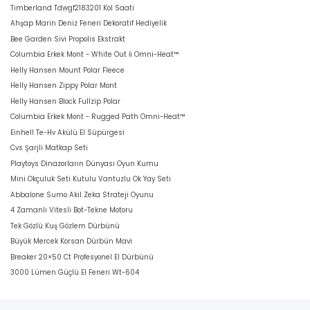
Timberland Tdwgf2183201 Kol Saati
Ahşap Marin Deniz Feneri Dekoratif Hediyelik
Bee Garden Sivi Propolis Ekstrakt
Columbia Erkek Mont - White Out İi Omni-Heat™
Helly Hansen Mount Polar Fleece
Helly Hansen Zippy Polar Mont
Helly Hansen Block Fullzip Polar
Columbia Erkek Mont - Rugged Path Omni-Heat™
Einhell Te-Hv Akülü El Süpürgesi
Cvs Şarjli Matkap Seti
Playtoys Dinazorların Dünyası Oyun Kumu
Mini Okçuluk Seti Kutulu Vantuzlu Ok Yay Seti
Abbalone Sumo Akil Zeka Strateji Oyunu
4 Zamanlı Vitesli Bot-Tekne Motoru
Tek Gözlü Kuş Gözlem Dürbünü
Büyük Mercek Korsan Dürbün Mavi
Breaker 20×50 Ct Profesyonel El Dürbünü
3000 Lümen Güçlü El Feneri Wt-604