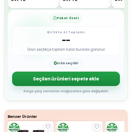
Paket Özeti
Birlikte Al Toplamı
--
Ürün seçtikçe toplam tutar burada görünür
0
ürün seçildi
1
2
3
Seçilen ürünleri sepete ekle
4
5
6
Kargo çıkış zamanları mağazalara göre değişebilir.
7
8
9
Benzer Ürünler