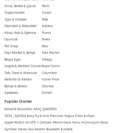
Anne, Bebek & Çocuk
Penti
Süpermarket
Süvari
Spor & Outdoor
Nike
Otomobil & Motosiklet
Adidas
Kitap, Hobi & Eğlence
Puma
Oyuncak
Nivea
Pet Shop
Mac
Yapı Market & Bahçe
Yves Rocher
Beyaz Eşya
Sleepy
Sağlık & Medikal Ürünler
Royal Canin
Takı, Saat & Aksesuar
Columbia
Elektrikli Ev Aletleri
Fisher Price
Bahçe & Balkon
Stanley
Ayakkabı
Einhell
Popüler Ürünler
Kanonik Education ARAÇ ŞEMSİYESİ
TEFAL , Ey505d Easy Fry & Grill Precision Yağsız Fritöz Airfryer,
Apple Watch SE GPS + Cellular 44mm Gece Yarısı Alüminyum Kasa
AyrStore Stereo Ses Kaliteli Bluetooth Kulaklık