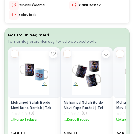
Güvenli Ödeme
Canlı Destek
Kolay İade
Goturc'un Seçimleri
Tamamlayıcı ürünleri seç, tek seferde sepete ekle.
Mohamed Salah Bordo
Mohamed Salah Bordo
Mohamed 
Mavi Kupa Bardak | Tek
Mavi Kupa Bardak | Tek
Mavi Kupa
☆
☆
☆
☆
☆
(
0
)
☆
☆
☆
☆
☆
(
0
)
☆
☆
☆
☆
☆
Adet K0499
Adet K0498
Adet K04
Kargo Bedava
Kargo Bedava
Kargo B
549
TL
549
TL
549
TL