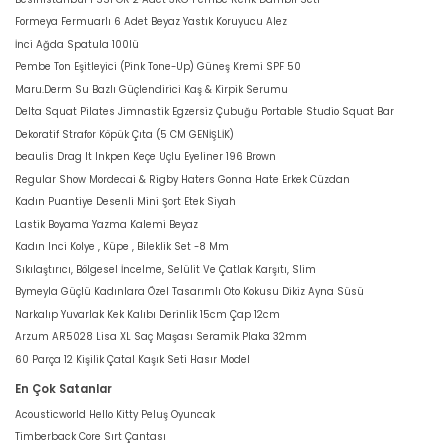
Formeya Fermuarlı 6 Adet Beyaz Yastık Koruyucu Alez
İnci Ağda Spatula 100lü
Pembe Ton Eşitleyici (Pink Tone-Up) Güneş Kremi SPF 50
Maru.Derm Su Bazlı Güçlendirici Kaş & Kirpik Serumu
Delta Squat Pilates Jimnastik Egzersiz Çubuğu Portable Studio Squat Bar
Dekoratif Strafor Köpük Çıta (5 CM GENİŞLİK)
beaulis Drag It Inkpen Keçe Uçlu Eyeliner 196 Brown
Regular Show Mordecai & Rigby Haters Gonna Hate Erkek Cüzdan
Kadın Puantiye Desenli Mini Şort Etek Siyah
Lastik Boyama Yazma Kalemi Beyaz
Kadın Inci Kolye , Küpe , Bileklik Set -8 Mm
Sıkılaştırıcı, Bölgesel İncelme, Selülit Ve Çatlak Karşıtı, Slim
Bymeyla Güçlü Kadınlara Özel Tasarımlı Oto Kokusu Dikiz Ayna Süsü
Narkalıp Yuvarlak Kek Kalıbı Derinlik 15cm Çap 12cm
Arzum AR5028 Lisa XL Saç Maşası Seramik Plaka 32mm
60 Parça 12 Kişilik Çatal Kaşık Seti Hasır Model
En Çok Satanlar
Acousticworld Hello Kitty Peluş Oyuncak
Timberback Core Sırt Çantası