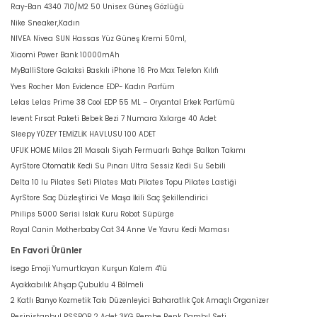
Ray-Ban 4340 710/M2 50 Unisex Güneş Gözlüğü
Nike Sneaker,Kadın
NIVEA Nivea SUN Hassas Yüz Güneş Kremi 50ml,
Xiaomi Power Bank 10000mAh
MyBalliStore Galaksi Baskılı iPhone 16 Pro Max Telefon Kılıfı
Yves Rocher Mon Evidence EDP- Kadın Parfüm
Lelas Lelas Prime 38 Cool EDP 55 ML – Oryantal Erkek Parfümü
levent Fırsat Paketi Bebek Bezi 7 Numara Xxlarge 40 Adet
Sleepy YÜZEY TEMİZLİK HAVLUSU 100 ADET
UFUK HOME Milas 211 Masalı Siyah Fermuarlı Bahçe Balkon Takımı
AyrStore Otomatik Kedi Su Pınarı Ultra Sessiz Kedi Su Sebili
Delta 10 lu Pilates Seti Pilates Matı Pilates Topu Pilates Lastiği
AyrStore Saç Düzleştirici Ve Maşa İkili Saç Şekillendirici
Philips 5000 Serisi Islak Kuru Robot Süpürge
Royal Canin Motherbaby Cat 34 Anne Ve Yavru Kedi Maması
En Favori Ürünler
İsego Emoji Yumurtlayan Kurşun Kalem 4'lü
Ayakkabılık Ahşap Çubuklu 4 Bölmeli
2 Katlı Banyo Kozmetik Takı Düzenleyici Baharatlık Çok Amaçlı Organizer
Besinistanbul PSSPOR 2 Adet 3KG Pembe Renk Dambıl Seti