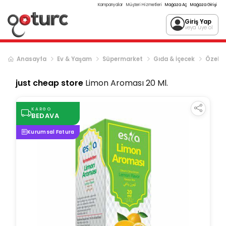
Kampanyalar
Müşteri Hizmetleri
Mağaza Aç
Mağaza Girişi
Giriş Yap
veya üye ol
Anasayfa
Ev & Yaşam
Süpermarket
Gıda & İçecek
Özel G
just cheap store
Limon Aroması 20 Ml.
KARGO
BEDAVA
Kurumsal Fatura