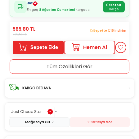
Ücretsiz
Kargo
En geç
8 Ağustos Cumartesi
kargoda
585,80
TL
Sepette %16 İndirim
700,65
TL
Hemen Al
Sepete Ekle
Tüm Özellikleri Gör
›
KARGO BEDAVA
Just Cheap Stor...
-
Mağazaya Git
? Satıcıya Sor