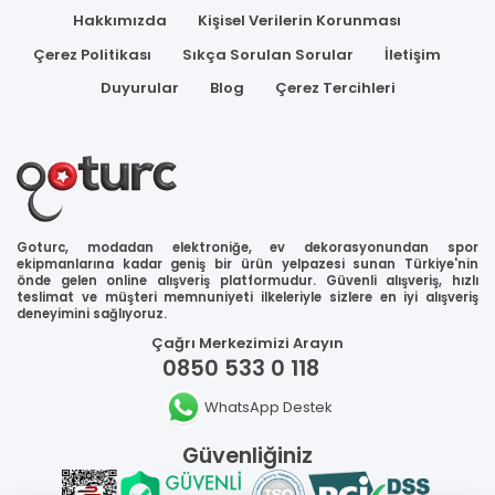
Hakkımızda
Kişisel Verilerin Korunması
Çerez Politikası
Sıkça Sorulan Sorular
İletişim
Duyurular
Blog
Çerez Tercihleri
Goturc, modadan elektroniğe, ev dekorasyonundan spor
ekipmanlarına kadar geniş bir ürün yelpazesi sunan Türkiye'nin
önde gelen online alışveriş platformudur. Güvenli alışveriş, hızlı
teslimat ve müşteri memnuniyeti ilkeleriyle sizlere en iyi alışveriş
deneyimini sağlıyoruz.
Çağrı Merkezimizi Arayın
0850 533 0 118
WhatsApp Destek
Güvenliğiniz