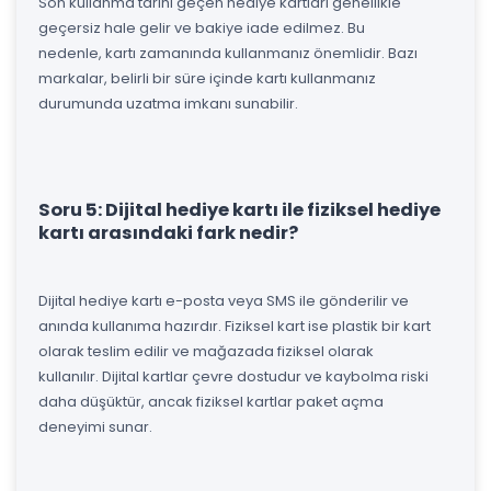
Son kullanma tarihi geçen hediye kartları genellikle
geçersiz hale gelir ve bakiye iade edilmez. Bu
nedenle, kartı zamanında kullanmanız önemlidir. Bazı
markalar, belirli bir süre içinde kartı kullanmanız
durumunda uzatma imkanı sunabilir.
Soru 5: Dijital hediye kartı ile fiziksel hediye
kartı arasındaki fark nedir?
Dijital hediye kartı e-posta veya SMS ile gönderilir ve
anında kullanıma hazırdır. Fiziksel kart ise plastik bir kart
olarak teslim edilir ve mağazada fiziksel olarak
kullanılır. Dijital kartlar çevre dostudur ve kaybolma riski
daha düşüktür, ancak fiziksel kartlar paket açma
deneyimi sunar.