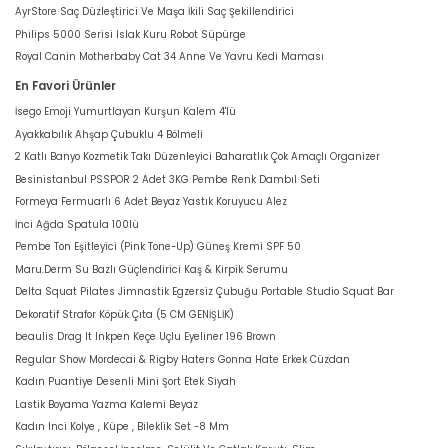
AyrStore Saç Düzleştirici Ve Maşa İkili Saç Şekillendirici
Philips 5000 Serisi Islak Kuru Robot Süpürge
Royal Canin Motherbaby Cat 34 Anne Ve Yavru Kedi Maması
En Favori Ürünler
İsego Emoji Yumurtlayan Kurşun Kalem 4'lü
Ayakkabılık Ahşap Çubuklu 4 Bölmeli
2 Katlı Banyo Kozmetik Takı Düzenleyici Baharatlık Çok Amaçlı Organizer
Besinistanbul PSSPOR 2 Adet 3KG Pembe Renk Dambıl Seti
Formeya Fermuarlı 6 Adet Beyaz Yastık Koruyucu Alez
İnci Ağda Spatula 100lü
Pembe Ton Eşitleyici (Pink Tone-Up) Güneş Kremi SPF 50
Maru.Derm Su Bazlı Güçlendirici Kaş & Kirpik Serumu
Delta Squat Pilates Jimnastik Egzersiz Çubuğu Portable Studio Squat Bar
Dekoratif Strafor Köpük Çıta (5 CM GENİŞLİK)
beaulis Drag It Inkpen Keçe Uçlu Eyeliner 196 Brown
Regular Show Mordecai & Rigby Haters Gonna Hate Erkek Cüzdan
Kadın Puantiye Desenli Mini Şort Etek Siyah
Lastik Boyama Yazma Kalemi Beyaz
Kadın Inci Kolye , Küpe , Bileklik Set -8 Mm