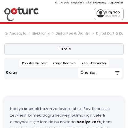
Kampanyalar
Müşteri Hizmetleri
Mağaza Aç
Mağaza Girişi
Giriş Yap
veya üye ol
Anasayfa
Elektronik
Dijital Kod & Ürünler
Dijital Kart & Kup
Filtrele
Popüler Ürünler
Kargo Bedava
Yeni Eklenenler
0
ürün
Hediye seçmek bazen zorlayıcı olabilir. Sevdiklerinizin
zevklerini bilmek, doğru hediyeyi bulmak için yeterli
olmayabilir. İşte tam da bu noktada
hediye kartı
, hem