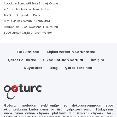
Abbalone Sumo Akil Zeka Strateji Oyunu
4 Zamanlı Vitesli Bot-Tekne Motoru
Tek Gözlü Kuş Gözlem Dürbünü
Büyük Mercek Korsan Dürbün Mavi
Breaker 20×50 Ct Profesyonel El Dürbünü
3000 Lümen Güçlü El Feneri Wt-604
Hakkımızda
Kişisel Verilerin Korunması
Çerez Politikası
Sıkça Sorulan Sorular
İletişim
Duyurular
Blog
Çerez Tercihleri
Goturc, modadan elektroniğe, ev dekorasyonundan spor
ekipmanlarına kadar geniş bir ürün yelpazesi sunan Türkiye'nin
önde gelen online alışveriş platformudur. Güvenli alışveriş, hızlı