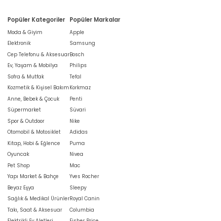
Popüler Kategoriler
Popüler Markalar
Moda & Giyim
Apple
Elektronik
Samsung
Cep Telefonu & Aksesuar
Bosch
Ev, Yaşam & Mobilya
Philips
Sofra & Mutfak
Tefal
Kozmetik & Kişisel Bakım
Korkmaz
Anne, Bebek & Çocuk
Penti
Süpermarket
Süvari
Spor & Outdoor
Nike
Otomobil & Motosiklet
Adidas
Kitap, Hobi & Eğlence
Puma
Oyuncak
Nivea
Pet Shop
Mac
Yapı Market & Bahçe
Yves Rocher
Beyaz Eşya
Sleepy
Sağlık & Medikal Ürünler
Royal Canin
Takı, Saat & Aksesuar
Columbia
Elektrikli Ev Aletleri
Fisher Price