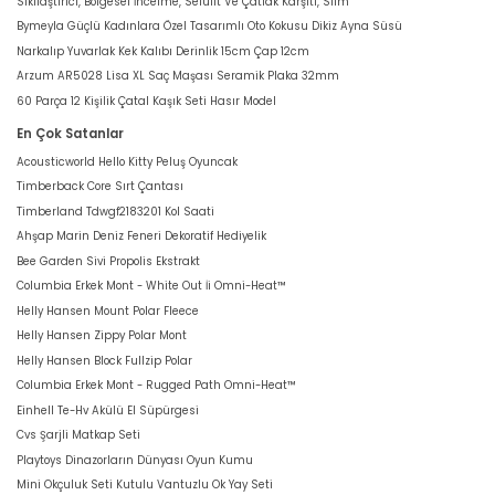
Sıkılaştırıcı, Bölgesel İncelme, Selülit Ve Çatlak Karşıtı, Slim
Bymeyla Güçlü Kadınlara Özel Tasarımlı Oto Kokusu Dikiz Ayna Süsü
Narkalıp Yuvarlak Kek Kalıbı Derinlik 15cm Çap 12cm
Arzum AR5028 Lisa XL Saç Maşası Seramik Plaka 32mm
60 Parça 12 Kişilik Çatal Kaşık Seti Hasır Model
En Çok Satanlar
Acousticworld Hello Kitty Peluş Oyuncak
Timberback Core Sırt Çantası
Timberland Tdwgf2183201 Kol Saati
Ahşap Marin Deniz Feneri Dekoratif Hediyelik
Bee Garden Sivi Propolis Ekstrakt
Columbia Erkek Mont - White Out İi Omni-Heat™
Helly Hansen Mount Polar Fleece
Helly Hansen Zippy Polar Mont
Helly Hansen Block Fullzip Polar
Columbia Erkek Mont - Rugged Path Omni-Heat™
Einhell Te-Hv Akülü El Süpürgesi
Cvs Şarjli Matkap Seti
Playtoys Dinazorların Dünyası Oyun Kumu
Mini Okçuluk Seti Kutulu Vantuzlu Ok Yay Seti