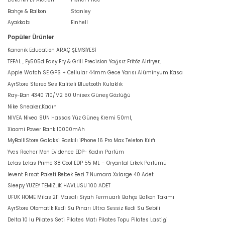
Bahçe & Balkon
Stanley
Ayakkabı
Einhell
Popüler Ürünler
Kanonik Education ARAÇ ŞEMSİYESİ
TEFAL , Ey505d Easy Fry & Grill Precision Yağsız Fritöz Airfryer,
Apple Watch SE GPS + Cellular 44mm Gece Yarısı Alüminyum Kasa
AyrStore Stereo Ses Kaliteli Bluetooth Kulaklık
Ray-Ban 4340 710/M2 50 Unisex Güneş Gözlüğü
Nike Sneaker,Kadın
NIVEA Nivea SUN Hassas Yüz Güneş Kremi 50ml,
Xiaomi Power Bank 10000mAh
MyBalliStore Galaksi Baskılı iPhone 16 Pro Max Telefon Kılıfı
Yves Rocher Mon Evidence EDP- Kadın Parfüm
Lelas Lelas Prime 38 Cool EDP 55 ML – Oryantal Erkek Parfümü
levent Fırsat Paketi Bebek Bezi 7 Numara Xxlarge 40 Adet
Sleepy YÜZEY TEMİZLİK HAVLUSU 100 ADET
UFUK HOME Milas 211 Masalı Siyah Fermuarlı Bahçe Balkon Takımı
AyrStore Otomatik Kedi Su Pınarı Ultra Sessiz Kedi Su Sebili
Delta 10 lu Pilates Seti Pilates Matı Pilates Topu Pilates Lastiği