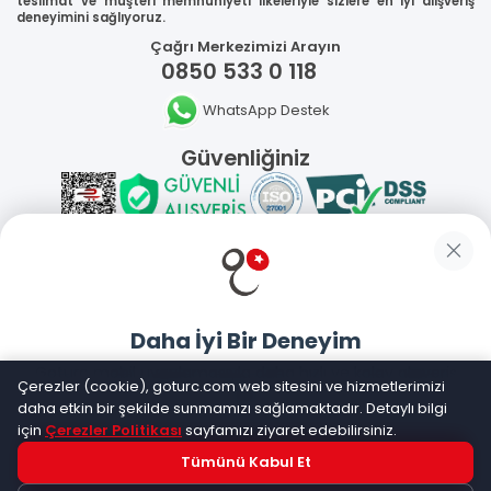
teslimat ve müşteri memnuniyeti ilkeleriyle sizlere en iyi alışveriş
deneyimini sağlıyoruz.
Çağrı Merkezimizi Arayın
0850 533 0 118
WhatsApp Destek
Güvenliğiniz
Sosyal Medya
Daha İyi Bir Deneyim
Mobil Uygulamalarımız
Goturc mobil uygulamasıyla daha hızlı ve kolay alışveriş
Çerezler (cookie), goturc.com web sitesini ve hizmetlerimizi
yapın
daha etkin bir şekilde sunmamızı sağlamaktadır. Detaylı bilgi
için
Çerezler Politikası
sayfamızı ziyaret edebilirsiniz.
Tümünü Kabul Et
Hemen Dene!
©
2026
Goturc – Her Zaman Daha İyisi Vardır