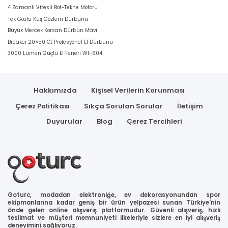
4 Zamanlı Vitesli Bot-Tekne Motoru
Tek Gözlü Kuş Gözlem Dürbünü
Büyük Mercek Korsan Dürbün Mavi
Breaker 20×50 Ct Profesyonel El Dürbünü
3000 Lümen Güçlü El Feneri Wt-604
Hakkımızda
Kişisel Verilerin Korunması
Çerez Politikası
Sıkça Sorulan Sorular
İletişim
Duyurular
Blog
Çerez Tercihleri
Goturc, modadan elektroniğe, ev dekorasyonundan spor
ekipmanlarına kadar geniş bir ürün yelpazesi sunan Türkiye'nin
önde gelen online alışveriş platformudur. Güvenli alışveriş, hızlı
teslimat ve müşteri memnuniyeti ilkeleriyle sizlere en iyi alışveriş
deneyimini sağlıyoruz.