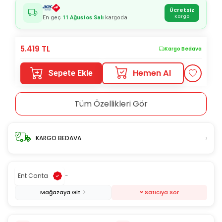
Ücretsiz
Kargo
En geç
11 Ağustos Salı
kargoda
5.419
TL
Kargo Bedava
Hemen Al
Sepete Ekle
Tüm Özellikleri Gör
›
KARGO BEDAVA
Ent Canta
-
Mağazaya Git
? Satıcıya Sor