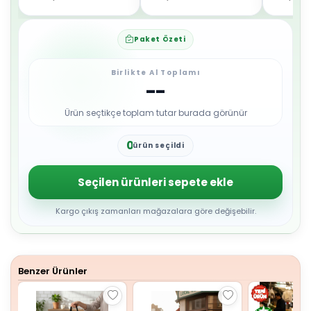
Paket Özeti
Birlikte Al Toplamı
--
Ürün seçtikçe toplam tutar burada görünür
0
ürün seçildi
1
2
3
Seçilen ürünleri sepete ekle
4
5
6
Kargo çıkış zamanları mağazalara göre değişebilir.
7
8
9
Benzer Ürünler