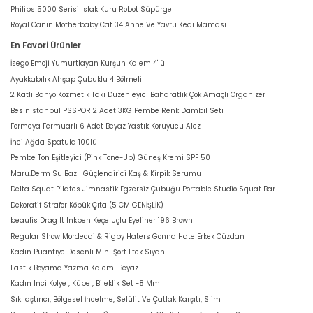
Philips 5000 Serisi Islak Kuru Robot Süpürge
Royal Canin Motherbaby Cat 34 Anne Ve Yavru Kedi Maması
En Favori Ürünler
İsego Emoji Yumurtlayan Kurşun Kalem 4'lü
Ayakkabılık Ahşap Çubuklu 4 Bölmeli
2 Katlı Banyo Kozmetik Takı Düzenleyici Baharatlık Çok Amaçlı Organizer
Besinistanbul PSSPOR 2 Adet 3KG Pembe Renk Dambıl Seti
Formeya Fermuarlı 6 Adet Beyaz Yastık Koruyucu Alez
İnci Ağda Spatula 100lü
Pembe Ton Eşitleyici (Pink Tone-Up) Güneş Kremi SPF 50
Maru.Derm Su Bazlı Güçlendirici Kaş & Kirpik Serumu
Delta Squat Pilates Jimnastik Egzersiz Çubuğu Portable Studio Squat Bar
Dekoratif Strafor Köpük Çıta (5 CM GENİŞLİK)
beaulis Drag It Inkpen Keçe Uçlu Eyeliner 196 Brown
Regular Show Mordecai & Rigby Haters Gonna Hate Erkek Cüzdan
Kadın Puantiye Desenli Mini Şort Etek Siyah
Lastik Boyama Yazma Kalemi Beyaz
Kadın Inci Kolye , Küpe , Bileklik Set -8 Mm
Sıkılaştırıcı, Bölgesel İncelme, Selülit Ve Çatlak Karşıtı, Slim