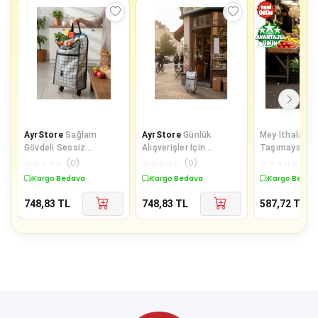
AyrStore
Sağlam
AyrStore
Günlük
Mey İthalat® 
Gövdeli Sessiz
Alışverişler İçin
Taşımaya Uy
Tekerlekli Pazar ve
Konforlu Tekerlekli
Tekerlekli Ma
☆
☆
☆
☆
☆
(
0
)
☆
☆
☆
☆
☆
(
0
)
☆
☆
☆
☆
☆
(
0
)
Market Çantası
Pazar Arabası
Pazar Ç
Kargo Bedava
Kargo Bedava
Kargo Bedav
748,83
TL
748,83
TL
587,72
TL