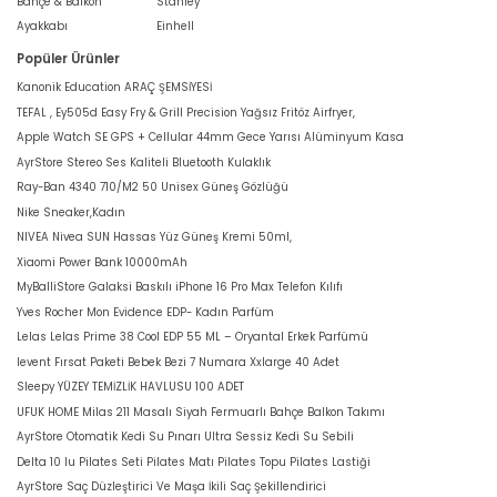
Bahçe & Balkon
Stanley
Ayakkabı
Einhell
Popüler Ürünler
Kanonik Education ARAÇ ŞEMSİYESİ
TEFAL , Ey505d Easy Fry & Grill Precision Yağsız Fritöz Airfryer,
Apple Watch SE GPS + Cellular 44mm Gece Yarısı Alüminyum Kasa
AyrStore Stereo Ses Kaliteli Bluetooth Kulaklık
Ray-Ban 4340 710/M2 50 Unisex Güneş Gözlüğü
Nike Sneaker,Kadın
NIVEA Nivea SUN Hassas Yüz Güneş Kremi 50ml,
Xiaomi Power Bank 10000mAh
MyBalliStore Galaksi Baskılı iPhone 16 Pro Max Telefon Kılıfı
Yves Rocher Mon Evidence EDP- Kadın Parfüm
Lelas Lelas Prime 38 Cool EDP 55 ML – Oryantal Erkek Parfümü
levent Fırsat Paketi Bebek Bezi 7 Numara Xxlarge 40 Adet
Sleepy YÜZEY TEMİZLİK HAVLUSU 100 ADET
UFUK HOME Milas 211 Masalı Siyah Fermuarlı Bahçe Balkon Takımı
AyrStore Otomatik Kedi Su Pınarı Ultra Sessiz Kedi Su Sebili
Delta 10 lu Pilates Seti Pilates Matı Pilates Topu Pilates Lastiği
AyrStore Saç Düzleştirici Ve Maşa İkili Saç Şekillendirici