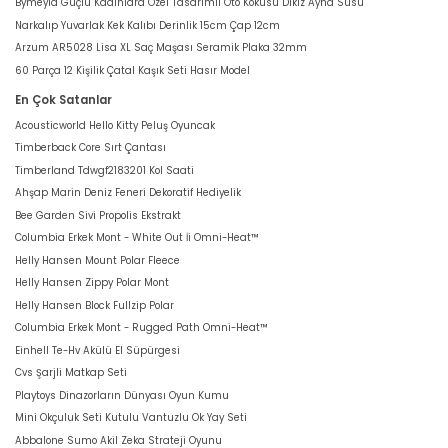
Bymeyla Güçlü Kadınlara Özel Tasarımlı Oto Kokusu Dikiz Ayna Süsü
Narkalıp Yuvarlak Kek Kalıbı Derinlik 15cm Çap 12cm
Arzum AR5028 Lisa XL Saç Maşası Seramik Plaka 32mm
60 Parça 12 Kişilik Çatal Kaşık Seti Hasır Model
En Çok Satanlar
Acousticworld Hello Kitty Peluş Oyuncak
Timberback Core Sırt Çantası
Timberland Tdwgf2183201 Kol Saati
Ahşap Marin Deniz Feneri Dekoratif Hediyelik
Bee Garden Sivi Propolis Ekstrakt
Columbia Erkek Mont - White Out İi Omni-Heat™
Helly Hansen Mount Polar Fleece
Helly Hansen Zippy Polar Mont
Helly Hansen Block Fullzip Polar
Columbia Erkek Mont - Rugged Path Omni-Heat™
Einhell Te-Hv Akülü El Süpürgesi
Cvs Şarjli Matkap Seti
Playtoys Dinazorların Dünyası Oyun Kumu
Mini Okçuluk Seti Kutulu Vantuzlu Ok Yay Seti
Abbalone Sumo Akil Zeka Strateji Oyunu