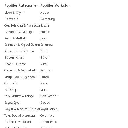
Popüler Kategoriler
Popüler Markalar
Moda & Giyim
Apple
Elektronik
Samsung
Cep Telefonu & Aksesuar
Bosch
Ev, Yaşam & Mobilya
Philips
Sofra & Mutfak
Tefal
Kozmetik & Kişisel Bakım
Korkmaz
Anne, Bebek & Çocuk
Penti
Süpermarket
Süvari
Spor & Outdoor
Nike
Otomobil & Motosiklet
Adidas
Kitap, Hobi & Eğlence
Puma
Oyuncak
Nivea
Pet Shop
Mac
Yapı Market & Bahçe
Yves Rocher
Beyaz Eşya
Sleepy
Sağlık & Medikal Ürünler
Royal Canin
Takı, Saat & Aksesuar
Columbia
Elektrikli Ev Aletleri
Fisher Price