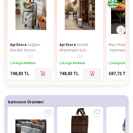
AyrStore
Sağlam
AyrStore
Günlük
Mey İthalat® 
Gövdeli Sessiz
Alışverişler İçin
Taşımaya Uy
Tekerlekli Pazar ve
Konforlu Tekerlekli
Tekerlekli Ma
☆
☆
☆
☆
☆
(
0
)
☆
☆
☆
☆
☆
(
0
)
☆
☆
☆
☆
☆
(
0
)
Market Çantası
Pazar Arabası
Pazar Ç
Kargo Bedava
Kargo Bedava
Kargo Bedav
748,83
TL
748,83
TL
587,72
TL
Satıcının Ürünleri