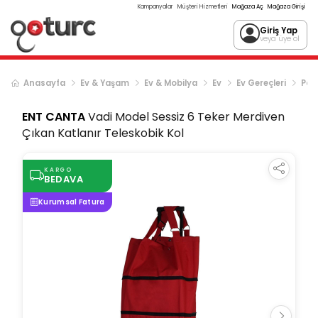
Kampanyalar
Müşteri Hizmetleri
Mağaza Aç
Mağaza Girişi
Giriş Yap
veya üye ol
Anasayfa
Ev & Yaşam
Ev & Mobilya
Ev
Ev Gereçleri
Paz
ENT CANTA
Vadi Model Sessiz 6 Teker Merdiven
Çıkan Katlanır Teleskobik Kol
KARGO
BEDAVA
Kurumsal Fatura