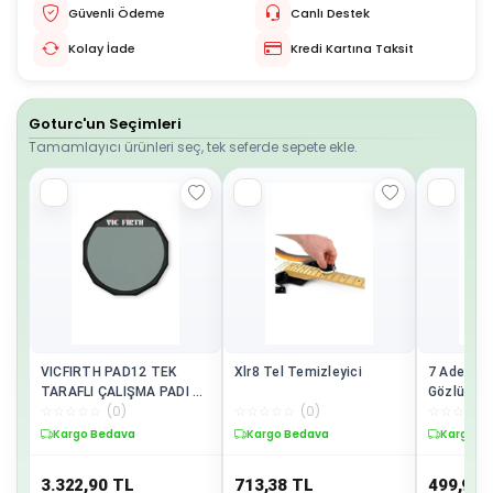
Güvenli Ödeme
Canlı Destek
Kolay İade
Kredi Kartına Taksit
Goturc'un Seçimleri
Tamamlayıcı ürünleri seç, tek seferde sepete ekle.
VICFIRTH PAD12 TEK
Xlr8 Tel Temizleyici
7 Adet Pe
TARAFLI ÇALIŞMA PADI 12
Gözlü Del
☆
☆
☆
☆
☆
(
0
)
☆
☆
☆
☆
☆
(
0
)
☆
☆
☆
☆
☆
inç Soft 12" Practice Pad
Burgusu –
Saz Burgu
Kargo Bedava
Kargo Bedava
Kargo B
3.322,90
TL
713,38
TL
499,99