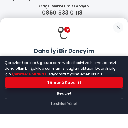
Çağrı Merkezimizi Arayın
0850 533 0 118
WhatsApp Destek
Güvenliğiniz
Daha İyi Bir Deneyim
Sosyal Medya
Goturc mobil uygulamasıyla daha hızlı ve kolay alışveriş
Çerezler (cookie), goturc.com web sitesini ve hizmetlerimizi
yapın
daha etkin bir şekilde sunmamızı sağlamaktadır. Detaylı bilgi
için
Çerezler Politikası
sayfamızı ziyaret edebilirsiniz.
Mobil Uygulamalarımız
Tümünü Kabul Et
Hemen Dene!
Reddet
Uygulama yüklüyse açılacak, değilse
Google Play
'e
yönlendirileceksiniz
Tercihleri Yönet
Keşfet
Kategoriler
Sepetim
©
2026
Goturc – Her Zaman Daha İyisi Vardır