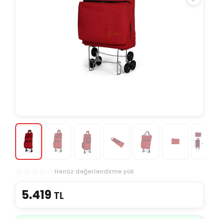
Henüz değerlendirme yok
5.419
TL