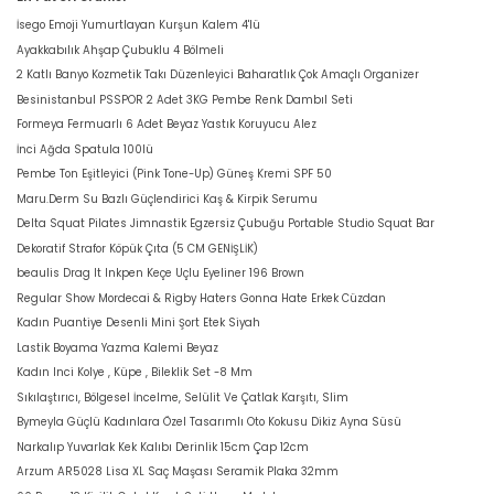
İsego Emoji Yumurtlayan Kurşun Kalem 4'lü
Ayakkabılık Ahşap Çubuklu 4 Bölmeli
2 Katlı Banyo Kozmetik Takı Düzenleyici Baharatlık Çok Amaçlı Organizer
Besinistanbul PSSPOR 2 Adet 3KG Pembe Renk Dambıl Seti
Formeya Fermuarlı 6 Adet Beyaz Yastık Koruyucu Alez
İnci Ağda Spatula 100lü
Pembe Ton Eşitleyici (Pink Tone-Up) Güneş Kremi SPF 50
Maru.Derm Su Bazlı Güçlendirici Kaş & Kirpik Serumu
Delta Squat Pilates Jimnastik Egzersiz Çubuğu Portable Studio Squat Bar
Dekoratif Strafor Köpük Çıta (5 CM GENİŞLİK)
beaulis Drag It Inkpen Keçe Uçlu Eyeliner 196 Brown
Regular Show Mordecai & Rigby Haters Gonna Hate Erkek Cüzdan
Kadın Puantiye Desenli Mini Şort Etek Siyah
Lastik Boyama Yazma Kalemi Beyaz
Kadın Inci Kolye , Küpe , Bileklik Set -8 Mm
Sıkılaştırıcı, Bölgesel İncelme, Selülit Ve Çatlak Karşıtı, Slim
Bymeyla Güçlü Kadınlara Özel Tasarımlı Oto Kokusu Dikiz Ayna Süsü
Narkalıp Yuvarlak Kek Kalıbı Derinlik 15cm Çap 12cm
Arzum AR5028 Lisa XL Saç Maşası Seramik Plaka 32mm