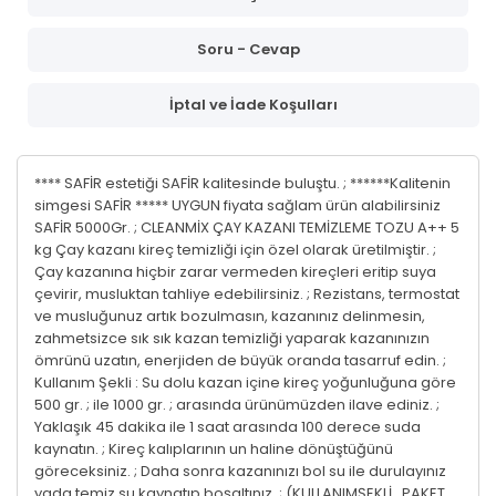
Soru - Cevap
İptal ve İade Koşulları
**** SAFİR estetiği SAFİR kalitesinde buluştu. ; ******Kalitenin
simgesi SAFİR ***** UYGUN fiyata sağlam ürün alabilirsiniz
SAFİR 5000Gr. ; CLEANMİX ÇAY KAZANI TEMİZLEME TOZU A++ 5
kg Çay kazanı kireç temizliği için özel olarak üretilmiştir. ;
Çay kazanına hiçbir zarar vermeden kireçleri eritip suya
çevirir, musluktan tahliye edebilirsiniz. ; Rezistans, termostat
ve musluğunuz artık bozulmasın, kazanınız delinmesin,
zahmetsizce sık sık kazan temizliği yaparak kazanınızın
ömrünü uzatın, enerjiden de büyük oranda tasarruf edin. ;
Kullanım Şekli : Su dolu kazan içine kireç yoğunluğuna göre
500 gr. ; ile 1000 gr. ; arasında ürünümüzden ilave ediniz. ;
Yaklaşık 45 dakika ile 1 saat arasında 100 derece suda
kaynatın. ; Kireç kalıplarının un haline dönüştüğünü
göreceksiniz. ; Daha sonra kazanınızı bol su ile durulayınız
yada temiz su kaynatıp boşaltınız. ; (KULLANIMŞEKLİ , PAKET