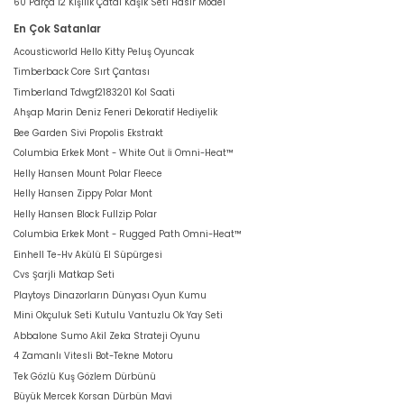
60 Parça 12 Kişilik Çatal Kaşık Seti Hasır Model
En Çok Satanlar
Acousticworld Hello Kitty Peluş Oyuncak
Timberback Core Sırt Çantası
Timberland Tdwgf2183201 Kol Saati
Ahşap Marin Deniz Feneri Dekoratif Hediyelik
Bee Garden Sivi Propolis Ekstrakt
Columbia Erkek Mont - White Out İi Omni-Heat™
Helly Hansen Mount Polar Fleece
Helly Hansen Zippy Polar Mont
Helly Hansen Block Fullzip Polar
Columbia Erkek Mont - Rugged Path Omni-Heat™
Einhell Te-Hv Akülü El Süpürgesi
Cvs Şarjli Matkap Seti
Playtoys Dinazorların Dünyası Oyun Kumu
Mini Okçuluk Seti Kutulu Vantuzlu Ok Yay Seti
Abbalone Sumo Akil Zeka Strateji Oyunu
4 Zamanlı Vitesli Bot-Tekne Motoru
Tek Gözlü Kuş Gözlem Dürbünü
Büyük Mercek Korsan Dürbün Mavi