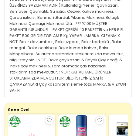
ÜZERİNDE YAZILMAKTADIR.) Kullanıldığı Yerler: Çay kazanı,
Semaver, Çaymatik, Su ısıtıcı, Cezve, Kahve makinesi,
Çorba ısıtıcısı, Benmari ,Bardak Yıkama Makinesi, Bulaşık
Makinesi, Çamaşır Makinesi, Ütü. ; *** %100 MÜŞTERİ
GARANTİLİ ÜRÜNDÜR . ; PAKETİÇERİĞİ : 10 PAKETTİR ve HER BİR
PAKET 500 GR.DIR,TOPLAM 5 Kg YAPAR. ; MARKA: CLEANMIX
NOT: Bakır davlumbaz , Bakır ızgara , Bakır barbekü , Bakır
mangal , Bakır ocakbaşı ,Bakır kumda kahve , Bakır
Mangalbaşı , Su arıtma sistemleri stoklarımızda mevcuttur,
bilgi isteyiniz. ; NOT : Bakır çay kazanı & Boyalı Çay ocağı &
İnoks çay makinesi & Tam otomatik çay kazanları
stoklarımızda mevcuttur. ; NOT: KAHVEHANE ÜRÜNLERİ
STOKLARIMIZDA MEVCUTTUR, BİLGİ İSTEYİNİZ SAFİR
ÇAYKAZANLARI Çay kazanı temizleme tozu MARKA & VİZYON
SAFİR;
Sana Özel