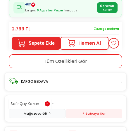
Ücretsiz
Kargo
En geç
9 Ağustos Pazar
kargoda
2.799
TL
Kargo Bedava
Hemen Al
Sepete Ekle
Tüm Özellikleri Gör
›
KARGO BEDAVA
Safir Çay Kazan...
-
Mağazaya Git
? Satıcıya Sor