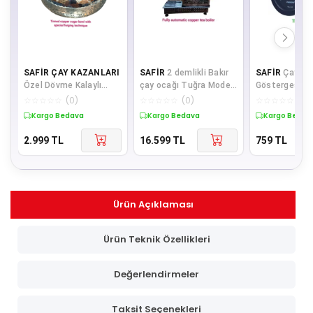
SAFİR ÇAY KAZANLARI
SAFİR
2 demlikli Bakır
SAFİR
Çay Kaz
Özel Dövme Kalaylı
çay ocağı Tuğra Model
Göstergesi
Bakır Şekerlik Bakır
Bakır Çay Kazanı Elk +
Termometre 
☆
☆
☆
☆
☆
(
0
)
☆
☆
☆
☆
☆
(
0
)
☆
☆
☆
☆
☆
(
0
)
Şekerdanlık Bakır
Doğ
Termometres
Kargo Bedava
Kargo Bedava
Kargo Bedav
Lokumlu
2.999
TL
16.599
TL
759
TL
Ürün Açıklaması
Ürün Teknik Özellikleri
Değerlendirmeler
Taksit Seçenekleri