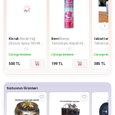
Klorak
Klorak Yağ
Benri
Banyo
tabiattan ki
Çözücü Sprey 750 Ml X
Temizleyici Köpük 500
Tabiattan Kir
3 Adet
Ml
Çözücü 4KG
☆
☆
☆
☆
☆
(
0
)
☆
☆
☆
☆
☆
(
0
)
☆
☆
☆
☆
☆
(
0
)
Kargo Bedava
Kargo Bedava
Kargo Bedav
500
TL
199
TL
385
TL
Satıcının Ürünleri