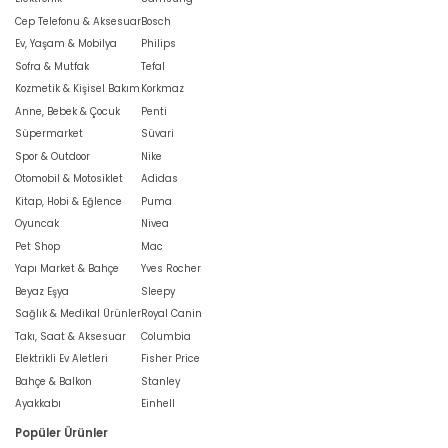
Cep Telefonu & Aksesuar
Bosch
Ev, Yaşam & Mobilya
Philips
Sofra & Mutfak
Tefal
Kozmetik & Kişisel Bakım
Korkmaz
Anne, Bebek & Çocuk
Penti
Süpermarket
Süvari
Spor & Outdoor
Nike
Otomobil & Motosiklet
Adidas
Kitap, Hobi & Eğlence
Puma
Oyuncak
Nivea
Pet Shop
Mac
Yapı Market & Bahçe
Yves Rocher
Beyaz Eşya
Sleepy
Sağlık & Medikal Ürünler
Royal Canin
Takı, Saat & Aksesuar
Columbia
Elektrikli Ev Aletleri
Fisher Price
Bahçe & Balkon
Stanley
Ayakkabı
Einhell
Popüler Ürünler