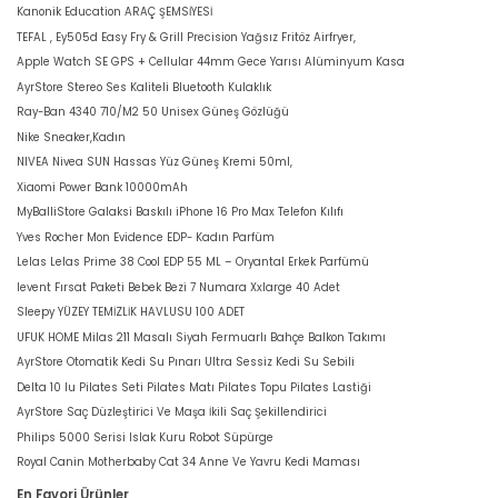
Kanonik Education ARAÇ ŞEMSİYESİ
TEFAL , Ey505d Easy Fry & Grill Precision Yağsız Fritöz Airfryer,
Apple Watch SE GPS + Cellular 44mm Gece Yarısı Alüminyum Kasa
AyrStore Stereo Ses Kaliteli Bluetooth Kulaklık
Ray-Ban 4340 710/M2 50 Unisex Güneş Gözlüğü
Nike Sneaker,Kadın
NIVEA Nivea SUN Hassas Yüz Güneş Kremi 50ml,
Xiaomi Power Bank 10000mAh
MyBalliStore Galaksi Baskılı iPhone 16 Pro Max Telefon Kılıfı
Yves Rocher Mon Evidence EDP- Kadın Parfüm
Lelas Lelas Prime 38 Cool EDP 55 ML – Oryantal Erkek Parfümü
levent Fırsat Paketi Bebek Bezi 7 Numara Xxlarge 40 Adet
Sleepy YÜZEY TEMİZLİK HAVLUSU 100 ADET
UFUK HOME Milas 211 Masalı Siyah Fermuarlı Bahçe Balkon Takımı
AyrStore Otomatik Kedi Su Pınarı Ultra Sessiz Kedi Su Sebili
Delta 10 lu Pilates Seti Pilates Matı Pilates Topu Pilates Lastiği
AyrStore Saç Düzleştirici Ve Maşa İkili Saç Şekillendirici
Philips 5000 Serisi Islak Kuru Robot Süpürge
Royal Canin Motherbaby Cat 34 Anne Ve Yavru Kedi Maması
En Favori Ürünler