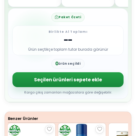
Paket Özeti
Birlikte Al Toplamı
--
Ürün seçtikçe toplam tutar burada görünür
0
ürün seçildi
1
2
3
Seçilen ürünleri sepete ekle
4
5
6
Kargo çıkış zamanları mağazalara göre değişebilir.
7
8
9
Benzer Ürünler