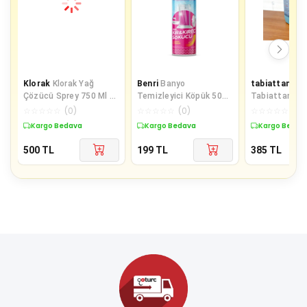
Klorak
Klorak Yağ
Benri
Banyo
tabiattan ki
Çözücü Sprey 750 Ml X
Temizleyici Köpük 500
Tabiattan Kir
3 Adet
Ml
Çözücü 4KG
☆
☆
☆
☆
☆
(
0
)
☆
☆
☆
☆
☆
(
0
)
☆
☆
☆
☆
☆
(
0
)
Kargo Bedava
Kargo Bedava
Kargo Bedav
500
TL
199
TL
385
TL