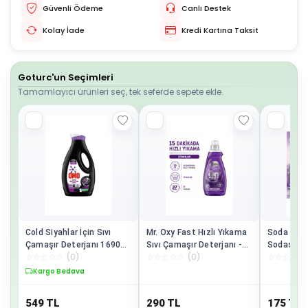
Güvenli Ödeme
Canlı Destek
Kolay İade
Kredi Kartına Taksit
Goturc'un Seçimleri
Tamamlayıcı ürünleri seç, tek seferde sepete ekle.
Cold Siyahlar İçin Sıvı
Mr. Oxy Fast Hızlı Yıkama
Soda Plus
Çamaşır Deterjanı 1690
Sıvı Çamaşır Deterjanı -
Sodası La
☆
☆
☆
☆
☆
(
0
)
☆
☆
☆
☆
☆
(
0
)
☆
☆
☆
☆
☆
ml
Siyahlar
500 g - Be
Çıkarıcı D
Kargo Bedava
Temizlik 
549
TL
290
TL
175
TL