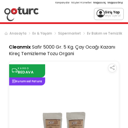
Kampanyalar
Müşteri Hizmetleri
Mağaza Aç
Mağaza Girişi
Giriş Yap
veya üye ol
Anasayfa
Ev & Yaşam
Süpermarket
Ev Bakım ve Temizlik
Cleanmix
Safir 5000 Gr. 5 Kg. Çay Ocağı Kazanı
Kireç Temizleme Tozu Organi
KARGO
BEDAVA
Kurumsal Fatura