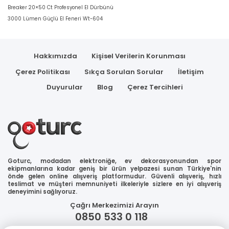
Breaker 20×50 Ct Profesyonel El Dürbünü
3000 Lümen Güçlü El Feneri Wt-604
Hakkımızda
Kişisel Verilerin Korunması
Çerez Politikası
Sıkça Sorulan Sorular
İletişim
Duyurular
Blog
Çerez Tercihleri
Goturc, modadan elektroniğe, ev dekorasyonundan spor
ekipmanlarına kadar geniş bir ürün yelpazesi sunan Türkiye'nin
önde gelen online alışveriş platformudur. Güvenli alışveriş, hızlı
teslimat ve müşteri memnuniyeti ilkeleriyle sizlere en iyi alışveriş
deneyimini sağlıyoruz.
Çağrı Merkezimizi Arayın
0850 533 0 118