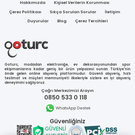
Hakkımızda
Kişisel Verilerin Korunması
Çerez Politikası
Sıkça Sorulan Sorular
İletişim
Duyurular
Blog
Çerez Tercihleri
Goturc, modadan elektroniğe, ev dekorasyonundan spor
ekipmanlarına kadar geniş bir ürün yelpazesi sunan Türkiye'nin
önde gelen online alışveriş platformudur. Güvenli alışveriş, hızlı
teslimat ve müşteri memnuniyeti ilkeleriyle sizlere en iyi alışveriş
deneyimini sağlıyoruz.
Çağrı Merkezimizi Arayın
0850 533 0 118
WhatsApp Destek
Güvenliğiniz