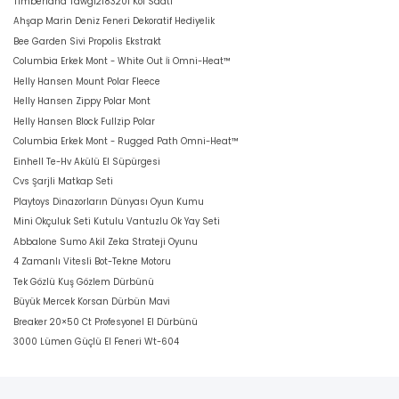
Timberland Tdwgf2183201 Kol Saati
Ahşap Marin Deniz Feneri Dekoratif Hediyelik
Bee Garden Sivi Propolis Ekstrakt
Columbia Erkek Mont - White Out İi Omni-Heat™
Helly Hansen Mount Polar Fleece
Helly Hansen Zippy Polar Mont
Helly Hansen Block Fullzip Polar
Columbia Erkek Mont - Rugged Path Omni-Heat™
Einhell Te-Hv Akülü El Süpürgesi
Cvs Şarjli Matkap Seti
Playtoys Dinazorların Dünyası Oyun Kumu
Mini Okçuluk Seti Kutulu Vantuzlu Ok Yay Seti
Abbalone Sumo Akil Zeka Strateji Oyunu
4 Zamanlı Vitesli Bot-Tekne Motoru
Tek Gözlü Kuş Gözlem Dürbünü
Büyük Mercek Korsan Dürbün Mavi
Breaker 20×50 Ct Profesyonel El Dürbünü
3000 Lümen Güçlü El Feneri Wt-604