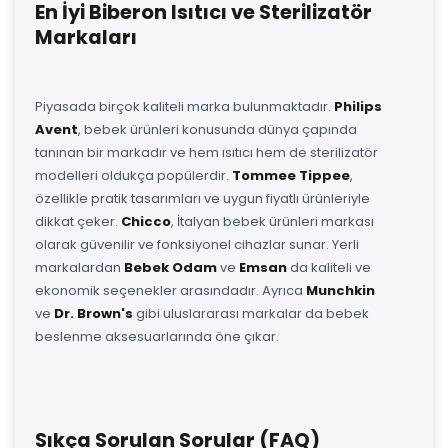
En İyi Biberon Isıtıcı ve Sterilizatör
Markaları
Piyasada birçok kaliteli marka bulunmaktadır.
Philips
Avent
, bebek ürünleri konusunda dünya çapında
tanınan bir markadır ve hem ısıtıcı hem de sterilizatör
modelleri oldukça popülerdir.
Tommee Tippee
,
özellikle pratik tasarımları ve uygun fiyatlı ürünleriyle
dikkat çeker.
Chicco
, İtalyan bebek ürünleri markası
olarak güvenilir ve fonksiyonel cihazlar sunar. Yerli
markalardan
Bebek Odam
ve
Emsan
da kaliteli ve
ekonomik seçenekler arasındadır. Ayrıca
Munchkin
ve
Dr. Brown's
gibi uluslararası markalar da bebek
beslenme aksesuarlarında öne çıkar.
Sıkça Sorulan Sorular (FAQ)