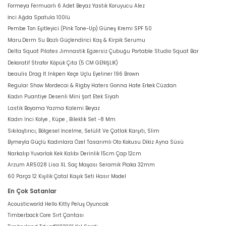
Formeya Fermuarlı 6 Adet Beyaz Yastık Koruyucu Alez
İnci Ağda Spatula 100lü
Pembe Ton Eşitleyici (Pink Tone-Up) Güneş Kremi SPF 50
Maru.Derm Su Bazlı Güçlendirici Kaş & Kirpik Serumu
Delta Squat Pilates Jimnastik Egzersiz Çubuğu Portable Studio Squat Bar
Dekoratif Strafor Köpük Çıta (5 CM GENİŞLİK)
beaulis Drag It Inkpen Keçe Uçlu Eyeliner 196 Brown
Regular Show Mordecai & Rigby Haters Gonna Hate Erkek Cüzdan
Kadın Puantiye Desenli Mini Şort Etek Siyah
Lastik Boyama Yazma Kalemi Beyaz
Kadın Inci Kolye , Küpe , Bileklik Set -8 Mm
Sıkılaştırıcı, Bölgesel İncelme, Selülit Ve Çatlak Karşıtı, Slim
Bymeyla Güçlü Kadınlara Özel Tasarımlı Oto Kokusu Dikiz Ayna Süsü
Narkalıp Yuvarlak Kek Kalıbı Derinlik 15cm Çap 12cm
Arzum AR5028 Lisa XL Saç Maşası Seramik Plaka 32mm
60 Parça 12 Kişilik Çatal Kaşık Seti Hasır Model
En Çok Satanlar
Acousticworld Hello Kitty Peluş Oyuncak
Timberback Core Sırt Çantası