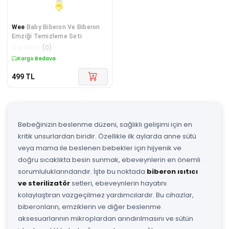
Wee
Baby Biberon Ve Biberon
Emziği Temizleme Seti
☆
☆
☆
☆
☆
(
0
)
Kargo Bedava
499
TL
Bebeğinizin beslenme düzeni, sağlıklı gelişimi için en
kritik unsurlardan biridir. Özellikle ilk aylarda anne sütü
veya mama ile beslenen bebekler için hijyenik ve
doğru sıcaklıkta besin sunmak, ebeveynlerin en önemli
sorumluluklarındandır. İşte bu noktada
biberon ısıtıcı
ve sterilizatör
setleri, ebeveynlerin hayatını
kolaylaştıran vazgeçilmez yardımcılardır. Bu cihazlar,
biberonların, emziklerin ve diğer beslenme
aksesuarlarının mikroplardan arındırılmasını ve sütün