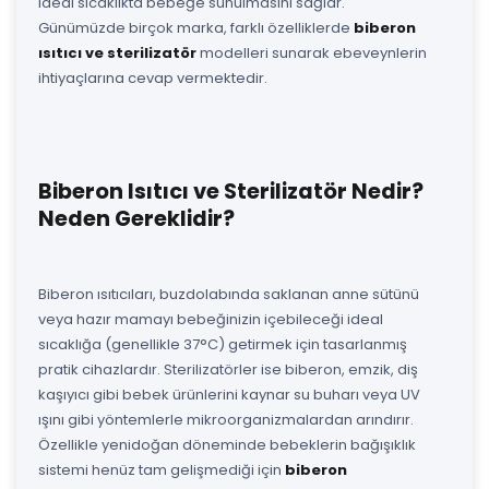
ideal sıcaklıkta bebeğe sunulmasını sağlar.
Günümüzde birçok marka, farklı özelliklerde
biberon
ısıtıcı ve sterilizatör
modelleri sunarak ebeveynlerin
ihtiyaçlarına cevap vermektedir.
Biberon Isıtıcı ve Sterilizatör Nedir?
Neden Gereklidir?
Biberon ısıtıcıları, buzdolabında saklanan anne sütünü
veya hazır mamayı bebeğinizin içebileceği ideal
sıcaklığa (genellikle 37°C) getirmek için tasarlanmış
pratik cihazlardır. Sterilizatörler ise biberon, emzik, diş
kaşıyıcı gibi bebek ürünlerini kaynar su buharı veya UV
ışını gibi yöntemlerle mikroorganizmalardan arındırır.
Özellikle yenidoğan döneminde bebeklerin bağışıklık
sistemi henüz tam gelişmediği için
biberon