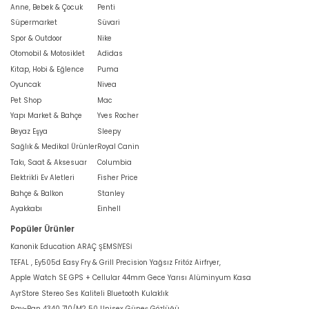
Anne, Bebek & Çocuk
Penti
Süpermarket
Süvari
Spor & Outdoor
Nike
Otomobil & Motosiklet
Adidas
Kitap, Hobi & Eğlence
Puma
Oyuncak
Nivea
Pet Shop
Mac
Yapı Market & Bahçe
Yves Rocher
Beyaz Eşya
Sleepy
Sağlık & Medikal Ürünler
Royal Canin
Takı, Saat & Aksesuar
Columbia
Elektrikli Ev Aletleri
Fisher Price
Bahçe & Balkon
Stanley
Ayakkabı
Einhell
Popüler Ürünler
Kanonik Education ARAÇ ŞEMSİYESİ
TEFAL , Ey505d Easy Fry & Grill Precision Yağsız Fritöz Airfryer,
Apple Watch SE GPS + Cellular 44mm Gece Yarısı Alüminyum Kasa
AyrStore Stereo Ses Kaliteli Bluetooth Kulaklık
Ray-Ban 4340 710/M2 50 Unisex Güneş Gözlüğü