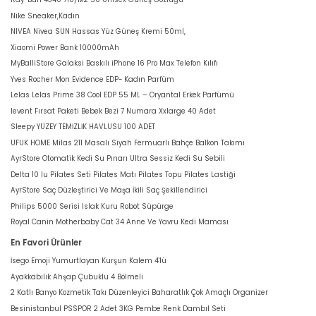
Nike Sneaker,Kadın
NIVEA Nivea SUN Hassas Yüz Güneş Kremi 50ml,
Xiaomi Power Bank 10000mAh
MyBalliStore Galaksi Baskılı iPhone 16 Pro Max Telefon Kılıfı
Yves Rocher Mon Evidence EDP- Kadın Parfüm
Lelas Lelas Prime 38 Cool EDP 55 ML – Oryantal Erkek Parfümü
levent Fırsat Paketi Bebek Bezi 7 Numara Xxlarge 40 Adet
Sleepy YÜZEY TEMİZLİK HAVLUSU 100 ADET
UFUK HOME Milas 211 Masalı Siyah Fermuarlı Bahçe Balkon Takımı
AyrStore Otomatik Kedi Su Pınarı Ultra Sessiz Kedi Su Sebili
Delta 10 lu Pilates Seti Pilates Matı Pilates Topu Pilates Lastiği
AyrStore Saç Düzleştirici Ve Maşa İkili Saç Şekillendirici
Philips 5000 Serisi Islak Kuru Robot Süpürge
Royal Canin Motherbaby Cat 34 Anne Ve Yavru Kedi Maması
En Favori Ürünler
İsego Emoji Yumurtlayan Kurşun Kalem 4'lü
Ayakkabılık Ahşap Çubuklu 4 Bölmeli
2 Katlı Banyo Kozmetik Takı Düzenleyici Baharatlık Çok Amaçlı Organizer
Besinistanbul PSSPOR 2 Adet 3KG Pembe Renk Dambıl Seti