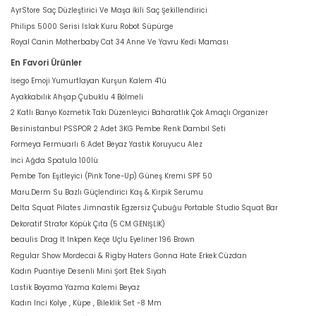
AyrStore Saç Düzleştirici Ve Maşa İkili Saç Şekillendirici
Philips 5000 Serisi Islak Kuru Robot Süpürge
Royal Canin Motherbaby Cat 34 Anne Ve Yavru Kedi Maması
En Favori Ürünler
İsego Emoji Yumurtlayan Kurşun Kalem 4'lü
Ayakkabılık Ahşap Çubuklu 4 Bölmeli
2 Katlı Banyo Kozmetik Takı Düzenleyici Baharatlık Çok Amaçlı Organizer
Besinistanbul PSSPOR 2 Adet 3KG Pembe Renk Dambıl Seti
Formeya Fermuarlı 6 Adet Beyaz Yastık Koruyucu Alez
İnci Ağda Spatula 100lü
Pembe Ton Eşitleyici (Pink Tone-Up) Güneş Kremi SPF 50
Maru.Derm Su Bazlı Güçlendirici Kaş & Kirpik Serumu
Delta Squat Pilates Jimnastik Egzersiz Çubuğu Portable Studio Squat Bar
Dekoratif Strafor Köpük Çıta (5 CM GENİŞLİK)
beaulis Drag It Inkpen Keçe Uçlu Eyeliner 196 Brown
Regular Show Mordecai & Rigby Haters Gonna Hate Erkek Cüzdan
Kadın Puantiye Desenli Mini Şort Etek Siyah
Lastik Boyama Yazma Kalemi Beyaz
Kadın Inci Kolye , Küpe , Bileklik Set -8 Mm