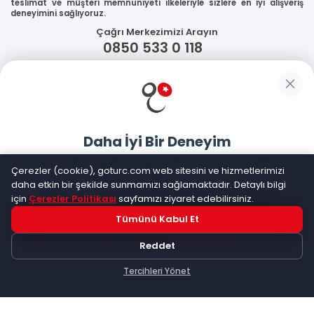
teslimat ve müşteri memnuniyeti ilkeleriyle sizlere en iyi alışveriş
deneyimini sağlıyoruz.
Çağrı Merkezimizi Arayın
0850 533 0 118
WhatsApp Destek
Güvenliğiniz
Daha İyi Bir Deneyim
Sosyal Medya
Goturc mobil uygulamasıyla daha hızlı ve kolay alışveriş
Çerezler (cookie), goturc.com web sitesini ve hizmetlerimizi
yapın
daha etkin bir şekilde sunmamızı sağlamaktadır. Detaylı bilgi
için
Çerezler Politikası
sayfamızı ziyaret edebilirsiniz.
Mobil Uygulamalarımız
Tümünü Kabul Et
Hemen Dene!
Reddet
Uygulama yüklüyse açılacak, değilse
Google Play
'e
yönlendirileceksiniz
Tercihleri Yönet
Keşfet
Kategoriler
Sepetim