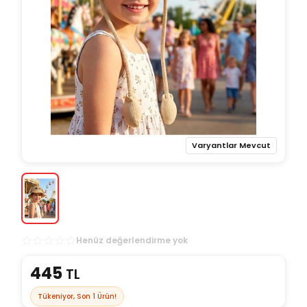
Varyantlar Mevcut
Henüz değerlendirme yok
445
TL
Tükeniyor, Son
1
Ürün!