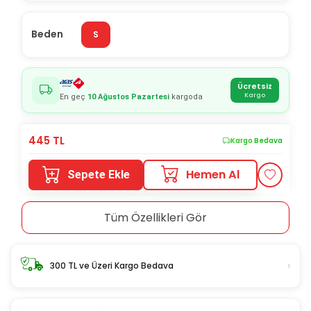
Beden
S
Ücretsiz
Kargo
En geç
10 Ağustos Pazartesi
kargoda
445
TL
Kargo Bedava
Hemen Al
Sepete Ekle
Tüm Özellikleri Gör
›
300 TL ve Üzeri Kargo Bedava