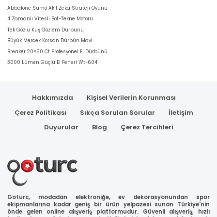
Abbalone Sumo Akil Zeka Strateji Oyunu
4 Zamanlı Vitesli Bot-Tekne Motoru
Tek Gözlü Kuş Gözlem Dürbünü
Büyük Mercek Korsan Dürbün Mavi
Breaker 20×50 Ct Profesyonel El Dürbünü
3000 Lümen Güçlü El Feneri Wt-604
Hakkımızda
Kişisel Verilerin Korunması
Çerez Politikası
Sıkça Sorulan Sorular
İletişim
Duyurular
Blog
Çerez Tercihleri
Goturc, modadan elektroniğe, ev dekorasyonundan spor
ekipmanlarına kadar geniş bir ürün yelpazesi sunan Türkiye'nin
önde gelen online alışveriş platformudur. Güvenli alışveriş, hızlı