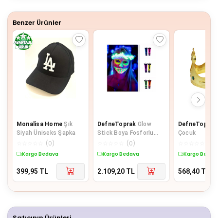
9
Benzer Ürünler
Monalisa Home
Şık
DefneToprak
Glow
DefneToprak
Siyah Üniseks Şapka
Stick Boya Fosforlu
Çocuk
Krem Boya 12 Adet
☆
☆
☆
☆
☆
(
0
)
☆
☆
☆
☆
☆
(
0
)
☆
☆
☆
☆
☆
(
0
)
Kargo Bedava
Kargo Bedava
Kargo Bedav
399,95
TL
2.109,20
TL
568,40
TL
Satıcının Ürünleri