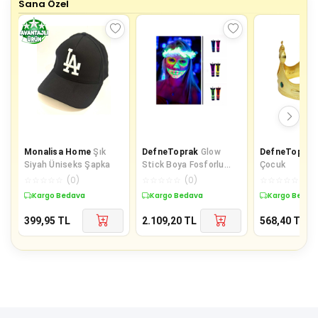
Sana Özel
Monalisa Home
Şık
DefneToprak
Glow
DefneToprak
Siyah Üniseks Şapka
Stick Boya Fosforlu
Çocuk
Krem Boya 12 Adet
☆
☆
☆
☆
☆
(
0
)
☆
☆
☆
☆
☆
(
0
)
☆
☆
☆
☆
☆
(
0
)
Kargo Bedava
Kargo Bedava
Kargo Bedav
399,95
TL
2.109,20
TL
568,40
TL