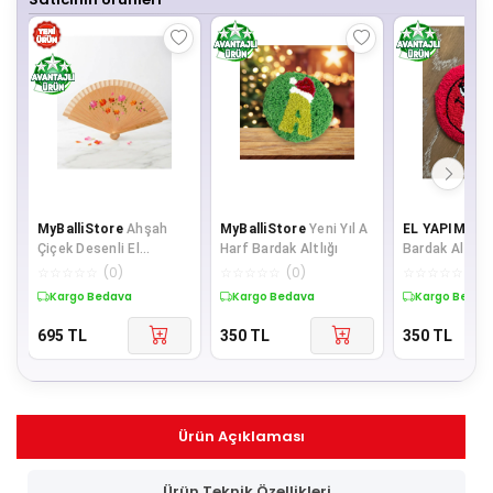
MyBalliStore
Ahşah
MyBalliStore
Yeni Yıl A
EL YAPIMI
M
Çiçek Desenli El
Harf Bardak Altlığı
Bardak Altlığı
Boyama Yelpaze
☆
☆
☆
☆
☆
(
0
)
☆
☆
☆
☆
☆
(
0
)
☆
☆
☆
☆
☆
(
0
)
Kargo Bedava
Kargo Bedava
Kargo Bedav
695
TL
350
TL
350
TL
Ürün Açıklaması
Ürün Teknik Özellikleri