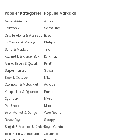
Popüler Kategoriler
Popüler Markalar
Moda & Giyim
Apple
Elektronik
Samsung
Cep Telefonu & Aksesuar
Bosch
Ev, Yaşam & Mobilya
Philips
Sofra & Mutfak
Tefal
Kozmetik & Kişisel Bakım
Korkmaz
Anne, Bebek & Çocuk
Penti
Süpermarket
Süvari
Spor & Outdoor
Nike
Otomobil & Motosiklet
Adidas
Kitap, Hobi & Eğlence
Puma
Oyuncak
Nivea
Pet Shop
Mac
Yapı Market & Bahçe
Yves Rocher
Beyaz Eşya
Sleepy
Sağlık & Medikal Ürünler
Royal Canin
Takı, Saat & Aksesuar
Columbia