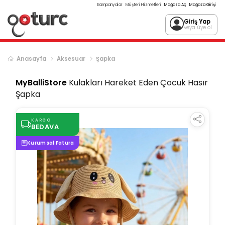
Kampanyalar
Müşteri Hizmetleri
Mağaza Aç
Mağaza Girişi
Giriş Yap
veya üye ol
Anasayfa
Aksesuar
Şapka
MyBalliStore
Kulakları Hareket Eden Çocuk Hasır
Şapka
KARGO
BEDAVA
Kurumsal Fatura