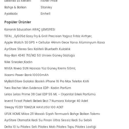
Elektrikli Ev Aletleri
Fisher Price
Bahçe & Balkon
Stanley
Ayakkabı
Einhell
Popüler Ürünler
Kanonik Education ARAÇ ŞEMSİYESİ
TEFAL , Ey505d Easy Fry & Grill Precision Yağsız Fritöz Airfryer,
Apple Watch SE GPS + Cellular 44mm Gece Yarısı Alüminyum Kasa
AyrStore Stereo Ses Kaliteli Bluetooth Kulaklık
Ray-Ban 4340 710/M2 50 Unisex Güneş Gözlüğü
Nike Sneaker,Kadın
NIVEA Nivea SUN Hassas Yüz Güneş Kremi 50ml,
Xiaomi Power Bank 10000mAh
MyBalliStore Galaksi Baskılı iPhone 16 Pro Max Telefon Kılıfı
Yves Rocher Mon Evidence EDP- Kadın Parfüm
Lelas Lelas Prime 38 Cool EDP 55 ML – Oryantal Erkek Parfümü
levent Fırsat Paketi Bebek Bezi 7 Numara Xxlarge 40 Adet
Sleepy YÜZEY TEMİZLİK HAVLUSU 100 ADET
UFUK HOME Milas 211 Masalı Siyah Fermuarlı Bahçe Balkon Takımı
AyrStore Otomatik Kedi Su Pınarı Ultra Sessiz Kedi Su Sebili
Delta 10 lu Pilates Seti Pilates Matı Pilates Topu Pilates Lastiği