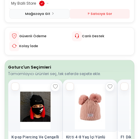
My Balli Store
-
Mağazaya Git
? Satıcıya Sor
Güvenli Ödeme
Canlı Destek
Kolay İade
Goturc'un Seçimleri
Tamamlayıcı ürünleri seç, tek seferde sepete ekle.
K-pop Piercing Ve Çengelli
Kitti 4-8 Yaş İçi Yünlü
F1 Dikey 