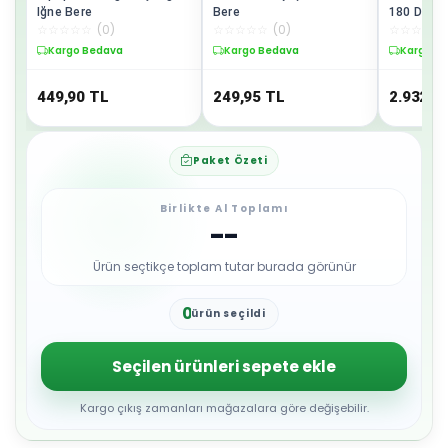
Iğne Bere
Bere
180 Derec
☆
☆
☆
☆
☆
(
0
)
☆
☆
☆
☆
☆
(
0
)
☆
☆
☆
☆
☆
Başlıklı
Kargo Bedava
Kargo Bedava
Kargo B
449,90
TL
249,95
TL
2.932,4
Paket Özeti
Birlikte Al Toplamı
--
Ürün seçtikçe toplam tutar burada görünür
0
ürün seçildi
1
2
3
Seçilen ürünleri sepete ekle
4
5
6
Kargo çıkış zamanları mağazalara göre değişebilir.
7
8