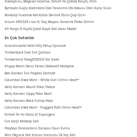
Sıkılaştırıcı, Bölgesel İncelme, Selülit Ve Çatlak Karşıtı, Slim
Bymeyla Güçlü Kadınlara Özel Tasarımlı Oto Kokusu Dikiz Ayna Süsü
Narkalıp Yuvarlak Kek Kalıbı Derinlik 15cm Çap 12cm
Arzum AR5028 Lisa XL Saç Maşası Seramik Plaka 32mm
60 Parça 12 Kişilik Çatal Kaşık Seti Hasır Model
En Çok Satanlar
Acousticworld Hello Kitty Peluş Oyuncak
Timberback Core Sırt Çantası
Timberland Tdwgf2183201 Kol Saati
Ahşap Marin Deniz Feneri Dekoratif Hediyelik
Bee Garden Sivi Propolis Ekstrakt
Columbia Erkek Mont - White Out İi Omni-Heat™
Helly Hansen Mount Polar Fleece
Helly Hansen Zippy Polar Mont
Helly Hansen Block Fullzip Polar
Columbia Erkek Mont - Rugged Path Omni-Heat™
Einhell Te-Hv Akülü El Süpürgesi
Cvs Şarjli Matkap Seti
Playtoys Dinazorların Dünyası Oyun Kumu
Mini Okçuluk Seti Kutulu Vantuzlu Ok Yay Seti