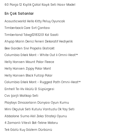
60 Parça 12 Kişilik Çatal Kaşık Seti Hasır Model
En Çok Satanlar
Acousticworld Hello Kitty Peluş Oyuncak
Timberback Core Sırt Çantası
Timberland Tdwgf2183201 Kol Saati
Ahşap Marin Deniz Feneri Dekoratif Hediyelik
Bee Garden Sivi Propolis Ekstrakt
Columbia Erkek Mont - White Out İi Omni-Heat™
Helly Hansen Mount Polar Fleece
Helly Hansen Zippy Polar Mont
Helly Hansen Block Fullzip Polar
Columbia Erkek Mont - Rugged Path Omni-Heat™
Einhell Te-Hv Akülü El Süpürgesi
Cvs Şarjli Matkap Seti
Playtoys Dinazorların Dünyası Oyun Kumu
Mini Okçuluk Seti Kutulu Vantuzlu Ok Yay Seti
Abbalone Sumo Akil Zeka Strateji Oyunu
4 Zamanlı Vitesli Bot-Tekne Motoru
Tek Gözlü Kuş Gözlem Dürbünü