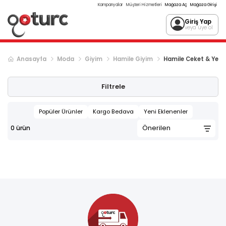
Kampanyalar
Müşteri Hizmetleri
Mağaza Aç
Mağaza Girişi
Giriş Yap
veya üye ol
Anasayfa
Moda
Giyim
Hamile Giyim
Hamile Ceket & Yele
Filtrele
Popüler Ürünler
Kargo Bedava
Yeni Eklenenler
0
ürün