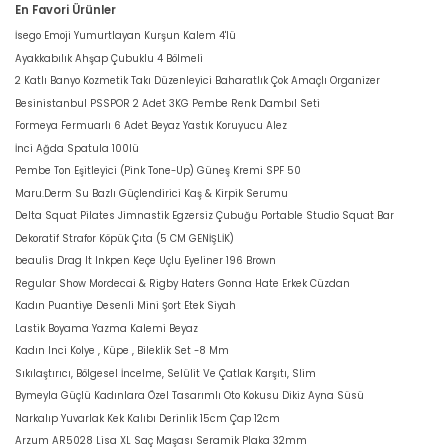
En Favori Ürünler
İsego Emoji Yumurtlayan Kurşun Kalem 4'lü
Ayakkabılık Ahşap Çubuklu 4 Bölmeli
2 Katlı Banyo Kozmetik Takı Düzenleyici Baharatlık Çok Amaçlı Organizer
Besinistanbul PSSPOR 2 Adet 3KG Pembe Renk Dambıl Seti
Formeya Fermuarlı 6 Adet Beyaz Yastık Koruyucu Alez
İnci Ağda Spatula 100lü
Pembe Ton Eşitleyici (Pink Tone-Up) Güneş Kremi SPF 50
Maru.Derm Su Bazlı Güçlendirici Kaş & Kirpik Serumu
Delta Squat Pilates Jimnastik Egzersiz Çubuğu Portable Studio Squat Bar
Dekoratif Strafor Köpük Çıta (5 CM GENİŞLİK)
beaulis Drag It Inkpen Keçe Uçlu Eyeliner 196 Brown
Regular Show Mordecai & Rigby Haters Gonna Hate Erkek Cüzdan
Kadın Puantiye Desenli Mini Şort Etek Siyah
Lastik Boyama Yazma Kalemi Beyaz
Kadın Inci Kolye , Küpe , Bileklik Set -8 Mm
Sıkılaştırıcı, Bölgesel İncelme, Selülit Ve Çatlak Karşıtı, Slim
Bymeyla Güçlü Kadınlara Özel Tasarımlı Oto Kokusu Dikiz Ayna Süsü
Narkalıp Yuvarlak Kek Kalıbı Derinlik 15cm Çap 12cm
Arzum AR5028 Lisa XL Saç Maşası Seramik Plaka 32mm