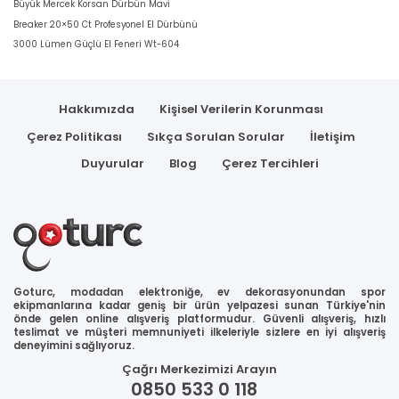
Büyük Mercek Korsan Dürbün Mavi
Breaker 20×50 Ct Profesyonel El Dürbünü
3000 Lümen Güçlü El Feneri Wt-604
Hakkımızda
Kişisel Verilerin Korunması
Çerez Politikası
Sıkça Sorulan Sorular
İletişim
Duyurular
Blog
Çerez Tercihleri
Goturc, modadan elektroniğe, ev dekorasyonundan spor
ekipmanlarına kadar geniş bir ürün yelpazesi sunan Türkiye'nin
önde gelen online alışveriş platformudur. Güvenli alışveriş, hızlı
teslimat ve müşteri memnuniyeti ilkeleriyle sizlere en iyi alışveriş
deneyimini sağlıyoruz.
Çağrı Merkezimizi Arayın
0850 533 0 118