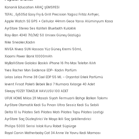
Kanonik Education ARAÇ ŞEMSİYESİ
TEFAL , Ey505d Easy Fry & Grill Precision Yağsız Fritöz Airfryer,
Apple Watch SE GPS + Cellular 44mm Gece Yarısı Alüminyum Kasa
AyrStore Stereo Ses Kaliteli Bluetooth Kulaklık
Ray-Ban 4340 710/M2 50 Unisex Güneş Gözlüğü
Nike Sneaker,Kadın
NIVEA Nivea SUN Hassas Yüz Güneş Kremi 50ml,
Xiaomi Power Bank 10000mAh
MyBalliStore Galaksi Baskılı iPhone 16 Pro Max Telefon Kılıfı
Yves Rocher Mon Evidence EDP- Kadın Parfüm
Lelas Lelas Prime 38 Cool EDP 55 ML – Oryantal Erkek Parfümü
levent Fırsat Paketi Bebek Bezi 7 Numara Xxlarge 40 Adet
Sleepy YÜZEY TEMİZLİK HAVLUSU 100 ADET
UFUK HOME Milas 211 Masalı Siyah Fermuarlı Bahçe Balkon Takımı
AyrStore Otomatik Kedi Su Pınarı Ultra Sessiz Kedi Su Sebili
Delta 10 lu Pilates Seti Pilates Matı Pilates Topu Pilates Lastiği
AyrStore Saç Düzleştirici Ve Maşa İkili Saç Şekillendirici
Philips 5000 Serisi Islak Kuru Robot Süpürge
Royal Canin Motherbaby Cat 34 Anne Ve Yavru Kedi Maması