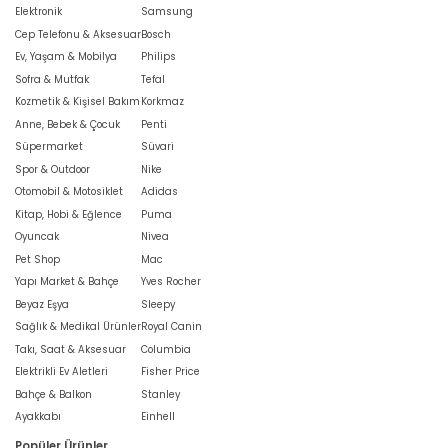
Elektronik
Samsung
Cep Telefonu & Aksesuar
Bosch
Ev, Yaşam & Mobilya
Philips
Sofra & Mutfak
Tefal
Kozmetik & Kişisel Bakım
Korkmaz
Anne, Bebek & Çocuk
Penti
Süpermarket
Süvari
Spor & Outdoor
Nike
Otomobil & Motosiklet
Adidas
Kitap, Hobi & Eğlence
Puma
Oyuncak
Nivea
Pet Shop
Mac
Yapı Market & Bahçe
Yves Rocher
Beyaz Eşya
Sleepy
Sağlık & Medikal Ürünler
Royal Canin
Takı, Saat & Aksesuar
Columbia
Elektrikli Ev Aletleri
Fisher Price
Bahçe & Balkon
Stanley
Ayakkabı
Einhell
Popüler Ürünler